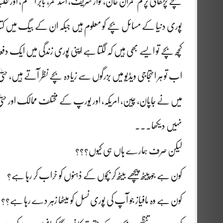
بچے پڑھائی پر کم عمران خان، نواز شریف، اسد عمر، بابر اعظم، اور
پوری دنیا کے مسائل بچے کو معلوم ہیں جبکہ ان کے بیگ میں ک
کچھ بچے تو ایسے بھی ہیں کہ لگتا ہے اپنی پوری زندگی میں ایک دفعہ
اب تو ہر احتجاجی ویڈیو میں بزرگوں سے زیادہ بچے نظر آتے ہیں، حتی
میں نے جاپان، چین، امریکہ، اور یورپ کے مختلف ممالک اور حتیٰ کہ 
نہیں دیکھا۔۔۔
لیکن صرف ہمارے ہاں ہی کیوں؟؟؟
کون ہے جو پیٹھ پیچھے بیٹھ کر بچوں کے ذہنوں کو خراب کر رہا ہے؟
کون ہے وہ مافیاز جو آپ کی پوری نسل کو میٹھا زہر دے رہا ہے؟؟