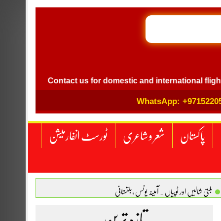
GB I
l
Contact us for domestic and international flight ticket
WhatsApp: +9715220
پاکستان
شعر و شاعری
ٹورسٹ انفارمیشن
بلتی شالیں اور ٹوپیاں . آمینہ یونس ،بلتستانی
 نگاہ . محمد اسامہ مہر(ملتان )
تازہ ترین