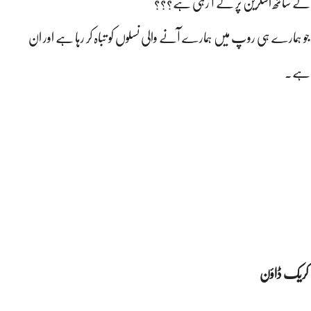
رپٹ کے ساتھ اسکرین پر لے آ رہی ہے؟؟؟
 ہے جو ہمارے ہی روپ میں ہمارے آنے والی نسلوں کو تباہ کر رہا ہے اور ان
ہا ہے۔