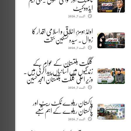
مائننگ اور عوامی حقوق . جی ایم
ایڈووکیٹ
اگست 7, 2026
اولڈ ہومز: اخلاقی و اسلامی اقدار کا
زوال. سیدہ تسکین بخت
اگست 7, 2026
گلگت بلتستان کے عوام کے
زندگیوں میں آسانیاں پیدا کرنی ہیں.
وزیر اعلیٰ گلگت بلتستان امجد حسین
اگست 7, 2026
پاکستان ریلوے ٹکٹ ریٹ اور
پاکستان ریلوے کے اہم شعبے
اگست 7, 2026