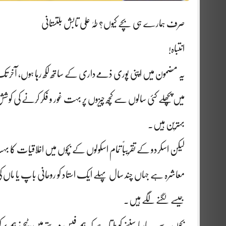
صرف ہمارے ہی بچے کیوں؟ طہٰ علی تابش بلتستانی
انتباہ!
یہ مضمون میں اپنی پوری ذمےداری کے ساتھ لکھ رہا ہوں، آخر ت
میں پچھلے کئی سالوں سے کچھ چیزوں پر بہت غور و فکر کرنے کی کوش
بہترین ہیں۔
لیکن اسکردو کے تقریباً تمام اسکولوں کے بچوں میں اخلاقیات کا ب
معاشرہ ہے جہاں چند سال پہلے ایک استاد کو روحانی باپ یا ماں کی ن
جیسے لگنے لگے ہیں۔
بچوں سے یہ بارہا سننے کو ملتا ہے کہ ہم فیس دیتے ہیں، ٹیچرز ہم پ