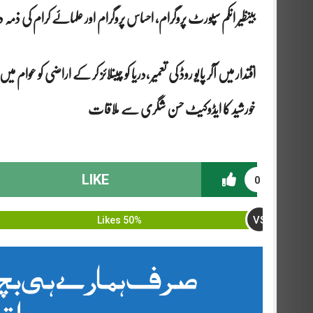
بینظیر انکم سپورٹ پروگرام، احساس پروگرام اور علماۓ کرام کی ذمہ 
اقتدار میں آکر پایو روڈ کی تعمیر ،دریا کو چینلائز کر کے اراضی کو عوام 
خورشید کا ایڈوکیٹ حسن شگری سے ملاقات
LIKE
0
VS
50% Likes
صرف ہمارے ہی بچے
بلت