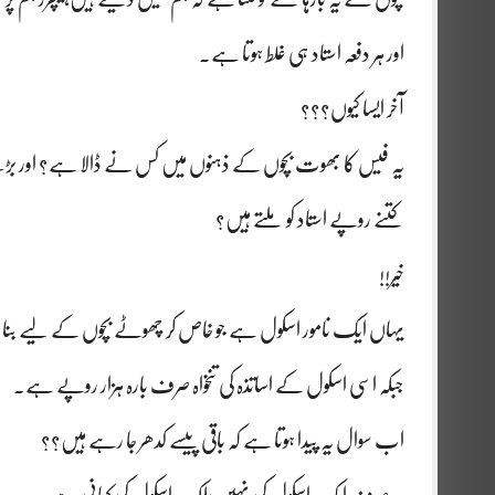
اور ہر دفعہ استاد ہی غلط ہوتا ہے۔
آخر ایسا کیوں؟؟؟
یہ فیس کا بھوت بچوں کے ذہنوں میں کس نے ڈالا ہے؟ اور 
کتنے روپے استاد کو ملتے ہیں؟
خیر!!
یہاں ایک نامور اسکول ہے جو خاص کر چھوٹے بچوں کے لیے بنا ہوا ہ
جبکہ اسی اسکول کے اساتذہ کی تنخواہ صرف بارہ ہزار روپے ہے۔
اب سوال یہ پیدا ہوتا ہے کہ باقی پیسے کدھر جا رہے ہیں؟؟