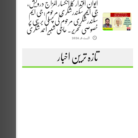
ایوانِ اقتدار کا انکسار المزاج درویش،
جی ایم سکندرشگری مرحوم: جی ایم
سکندرشگری مرحوم کی پہلی برسی پر
خصوصی تحریر. حاجی شبیر احمد شگری
اگست 6, 2026
تازہ ترین اخبار