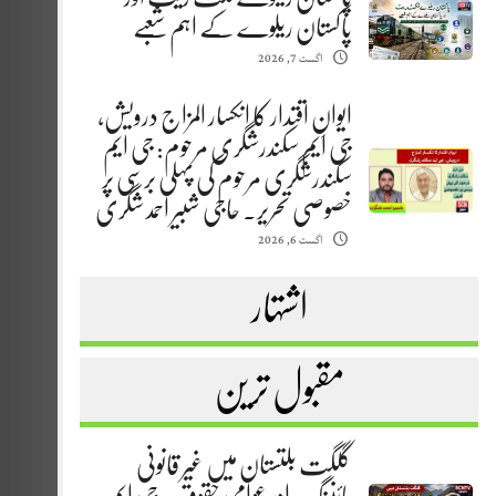
پاکستان ریلوے کے اہم شعبے
اگست 7, 2026
ایوانِ اقتدار کا انکسار المزاج درویش،
جی ایم سکندرشگری مرحوم: جی ایم
سکندرشگری مرحوم کی پہلی برسی پر
خصوصی تحریر. حاجی شبیر احمد شگری
اگست 6, 2026
اشتہار
مقبول ترین
گلگت بلتستان میں غیر قانونی