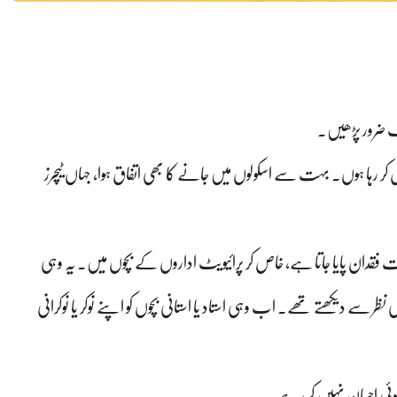
ک ضرور پڑھیں۔
ش کر رہا ہوں۔ بہت سے اسکولوں میں جانے کا بھی اتفاق ہوا، جہاں ٹیچرز
ہت فقدان پایا جاتا ہے، خاص کر پرائیویٹ اداروں کے بچوں میں۔ یہ وہی
ظر سے دیکھتے تھے۔ اب وہی استاد یا استانی بچوں کو اپنے نوکر یا نوکرانی
ر کوئی احسان نہیں کر رہے۔