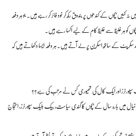
نہ کہیں بچوں کے کندھوں پر بندوق رکھ کر خود فائر کر رہے ہیں۔ جو ہر دفعہ
بچوں کو ہر غلیظ سے غلیظ کام کے لیے اکسا رہے ہیں۔
 چند سکرپٹ کے ساتھ اسکرین پر لے آتے ہیں۔ ہر دفعہ ایسا دکھاتے ہیں کہ
 سپورٹرز اور ایک کال کی تھیوری کس نے مرتب کی ہے؟؟
خیال میں بارہ سال کے بچوں کا گندی سیاست، بیک بلیک سپورٹرز، احتجاج