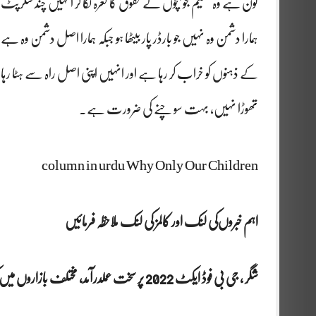
کون ہے وہ تنظیم جو بچوں کے حقوق کا نعرہ لگا کر انہیں چند سک
ہمارا دشمن وہ نہیں جو بارڈر پار بیٹھا ہو جبکہ ہمارا اصل دشمن وہ
کے ذہنوں کو خراب کر رہا ہے اور انہیں اپنی اصل راہ سے ہٹا ر
تھوڑا نہیں، بہت سوچنے کی ضرورت ہے۔
column in urdu Why Only Our Children
اہم خبروں‌کی لنک اور کالمز کی لنک ملاحظہ فرمائیں
شگر ، جی بی فوڈ ایکٹ 2022 پر سخت عملدرآمد، مختلف بازاروں میں کریک ڈاؤن