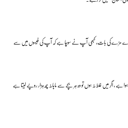
بڑے مزے کی بات، کبھی آپ نے سوچا ہے کہ آپ کی فیسوں میں سے
ے ، اگر میں غلط نہ ہوں تو وہ ہر بچے سے ماہانہ چھ ہزار روپے لیتا ہے