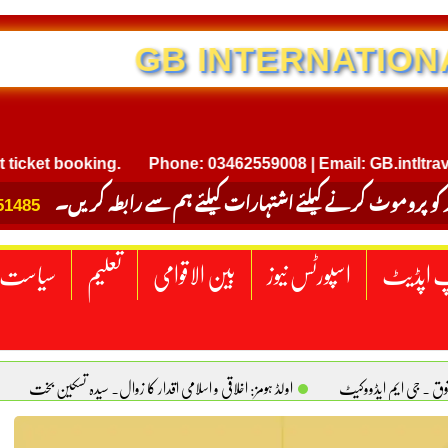
NTERNATIONAL TRAVEL
 booking.
Phone: 03462559008 | Email: GB.intltravel@gma
 کو پروموٹ کرنے کیلئے اشتہارات کیلئے ہم سے رابطہ کریں۔
51485
 اپڈیٹ
اسپورٹس نیوز
بین الاقوامی
تعلیم
سیاست
قوق . جی ایم ایڈووکیٹ
اولڈ ہومز: اخلاقی و اسلامی اقدار کا زوال. سیدہ تسکین بخت
ٹیکساس) امریکا
یومِ استحصالِ کشمیر انجینیئر علی رضوان چوہدری
برقع پوشی اور مرد کی