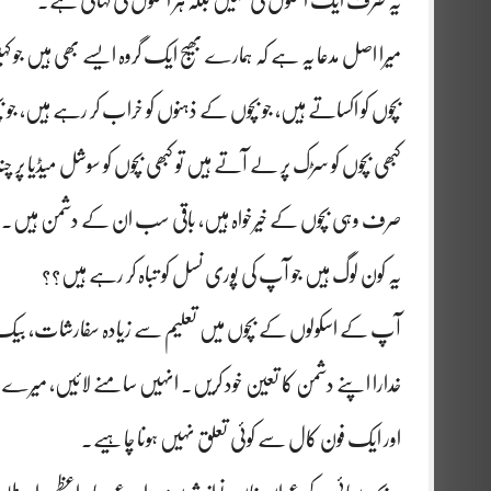
یہ صرف ایک اسکول کی نہیں بلکہ ہر اسکول کی کہانی ہے۔
میرا اصل مدعا یہ ہے کہ ہمارے بھیج ایک گروہ ایسے بھی ہیں جو کہیں 
بچوں کو اکساتے ہیں، جو بچوں کے ذہنوں کو خراب کر رہے ہیں، جو 
کبھی بچوں کو سڑک پر لے آتے ہیں تو کبھی بچوں کو سوشل میڈیا پر
صرف وہی بچوں کے خیرخواہ ہیں، باقی سب ان کے دشمن ہیں۔
یہ کون لوگ ہیں جو آپ کی پوری نسل کو تباہ کر رہے ہیں؟؟
آپ کے اسکولوں کے بچوں میں تعلیم سے زیادہ سفارشات، بیک
خدارا اپنے دشمن کا تعین خود کریں۔ انہیں سامنے لائیں، میرے 
اور ایک فون کال سے کوئی تعلق نہیں ہونا چاہیے۔