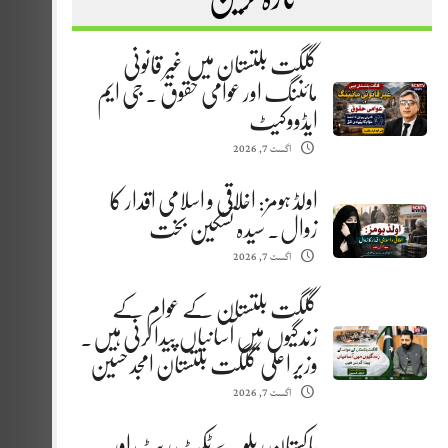
گلگت بلتستان میں غیر قانونی
مائننگ اور عوامی حقوق . جی ایم
ایڈووکیٹ
اگست 7, 2026
اولڈ ہومز: اخلاقی و اسلامی اقدار کا
زوال. سیدہ تسکین بخت
اگست 7, 2026
گلگت بلتستان کے عوام کے
زندگیوں میں آسانیاں پیدا کرنی ہیں.
وزیر اعلیٰ گلگت بلتستان امجد حسین
اگست 7, 2026
پاکستان ریلوے ٹکٹ ریٹ اور