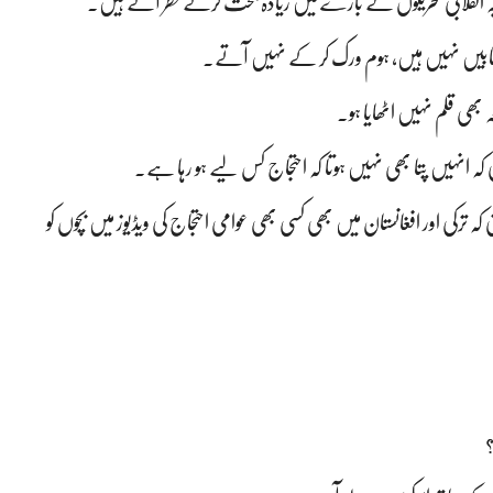
 طلبہ انقلابی تحریکوں کے بارے میں زیادہ بحث کرتے نظر آتے ہیں۔
تابیں نہیں ہیں، ہوم ورک کر کے نہیں آتے۔
 بھی قلم نہیں اٹھایا ہو۔
ٰ کہ انہیں پتا بھی نہیں ہوتا کہ احتجاج کس لیے ہو رہا ہے۔
ترکی اور افغانستان میں بھی کسی بھی عوامی احتجاج کی ویڈیوز میں بچوں کو
؟