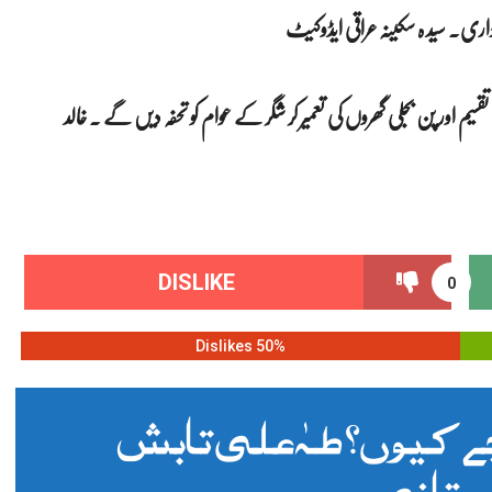
داری. سید ہ سکینہ عراقی ایڈوکیٹ
میں تقسیم اور پن بجلی گھروں کی تعمیر کر شگر کے عوام کو تحفہ دیں گے ۔ خالد
DISLIKE
0
50% Dislikes
 کیوں؟ طہٰ علی تابش
ستانی