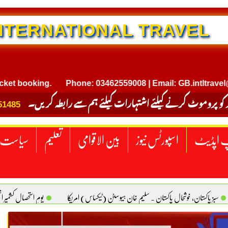
NTERNATIONAL TRAVEL
ooking.
Phone: 03462559008 | Email: GB.intltravel@gmai
 کو پروموٹ کرنے کیلئے اشتہارات کیلئے ہم سے رابطہ کریں۔
51485
 اپڈیٹ
اسپورٹس نیوز
بین الاقوامی
تعلیم
سیاست
سبز پاکستان، خوشحال پاکستان . سلیم خان ہیوسٹن (ٹیکساس) امریکا
یومِ استحصالِ کشمیر 
سانیت کی اصل پہچان. یاسر دانیال صابری