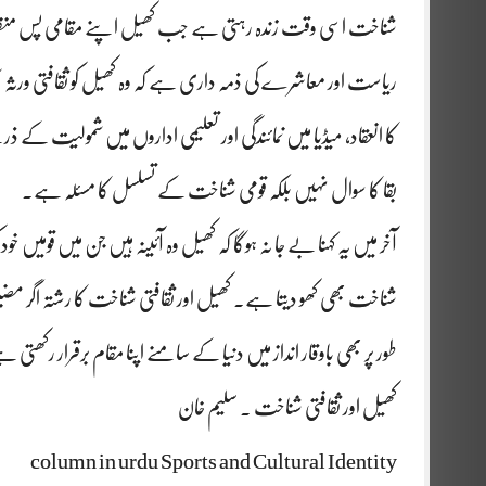
شناخت اسی وقت زندہ رہتی ہے جب کھیل اپنے مقامی پس من
ریاست اور معاشرے کی ذمہ داری ہے کہ وہ کھیل کو ثقافتی ورثہ سم
کا انعقاد، میڈیا میں نمائندگی اور تعلیمی اداروں میں شمولیت کے 
بقا کا سوال نہیں بلکہ قومی شناخت کے تسلسل کا مسئلہ ہے۔
آخر میں یہ کہنا بے جا نہ ہوگا کہ کھیل وہ آئینہ ہیں جن میں قومیں خود
شناخت بھی کھو دیتا ہے۔ کھیل اور ثقافتی شناخت کا رشتہ اگر مضبوط
طور پر بھی باوقار انداز میں دنیا کے سامنے اپنا مقام برقرار رکھتی ہ
کھیل اور ثقافتی شناخت . سلیم خان
column in urdu Sports and Cultural Identity