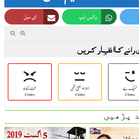
واٹس ایپ
ای میل
 رائے کا اظہار کریں
ٹھیک ہے
بہتر ہو سکتی تھی
سخت نا پسند
0 Votes
0 Votes
0 Votes
 پڑھیں