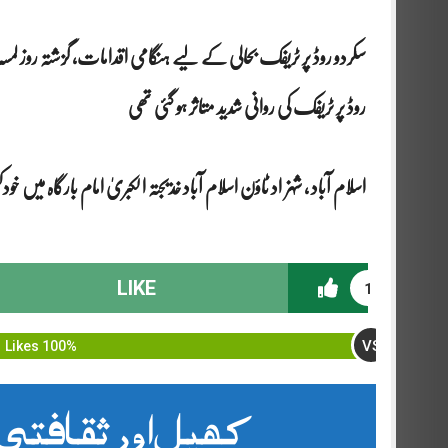
سکردو روڈ پر ٹریفک بحالی کے لیے ہنگامی اقدامات, گزشتہ رو
روڈ پر ٹریفک کی روانی شدید متاثر ہو گئی تھی
اسلام آباد ، شہزاد ٹاؤن اسلام آباد خدیجتہ الکبریٰ امام بارگاہ 
LIKE
1
VS
100% Likes
کھیل اور ثقافتی