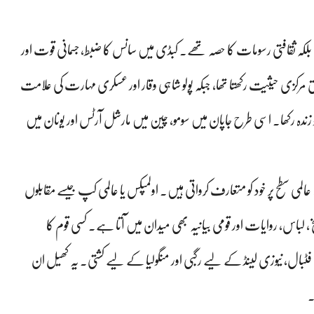
 بلکہ ثقافتی رسومات کا حصہ تھے۔ کبڈی میں سانس کا ضبط، جسمانی قوت اور
لق مرکزی حیثیت رکھتا تھا، جبکہ پولو شاہی وقار اور عسکری مہارت کی علامت
ہ رکھا۔ اسی طرح جاپان میں سومو، چین میں مارشل آرٹس اور یونان میں
ی سطح پر خود کو متعارف کرواتی ہیں۔ اولمپکس یا عالمی کپ جیسے مقابلوں
باس، روایات اور قومی بیانیہ بھی میدان میں آتا ہے۔ کسی قوم کا
بال، نیوزی لینڈ کے لیے رگبی اور منگولیا کے لیے کشتی۔ یہ کھیل ان
۔