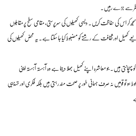
ظر سے جڑے رہیں۔
جھ کر اس کی حفاظت کریں۔ دیسی کھیلوں کی سرپرستی، مقامی سطح پر مقابلوں
ذریعے کھیل اور ثقافت کے رشتے کو مضبوط کیا جا سکتا ہے۔ یہ محض کھیلوں کی
 کو پہچانتی ہیں۔ جو معاشرہ اپنے کھیل بھلا دیتا ہے وہ آہستہ آہستہ اپنی
 ہو تو قومیں نہ صرف جسمانی طور پر صحت مند رہتی ہیں بلکہ فکری اور تہذیبی
ے