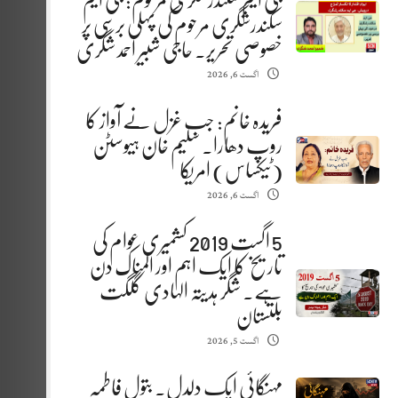
جی ایم سکندرشگری مرحوم: جی ایم
سکندرشگری مرحوم کی پہلی برسی پر
خصوصی تحریر. حاجی شبیر احمد شگری
اگست 6, 2026
فریدہ خانم: جب غزل نے آواز کا
روپ دھارا. سلیم خان ہیوسٹن
(ٹیکساس) امریکا
اگست 6, 2026
5 اگست 2019 کشمیری عوام کی
تاریخ کا ایک اہم اور المناک دن
ہے. شگر ہدیتہ الہادی گلگت
بلتستان
اگست 5, 2026
مہنگائی ایک دلدل. بتول فاطمہ