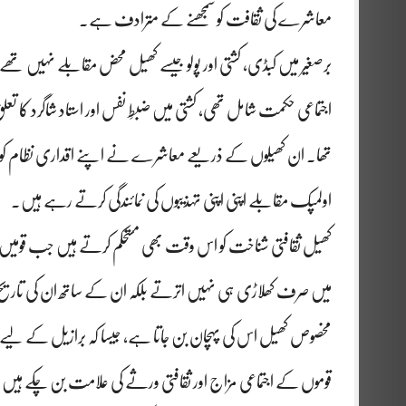
معاشرے کی ثقافت کو سمجھنے کے مترادف ہے۔
برصغیر میں کبڈی، کشتی اور پولو جیسے کھیل محض مقابلے نہیں تھے
اجتماعی حکمت شامل تھی، کشتی میں ضبطِ نفس اور استاد شاگرد کا تع
تھا۔ ان کھیلوں کے ذریعے معاشرے نے اپنے اقداری نظام کو زند
اولمپک مقابلے اپنی اپنی تہذیبوں کی نمائندگی کرتے رہے ہیں۔
کھیل ثقافتی شناخت کو اس وقت بھی مستحکم کرتے ہیں جب قومیں عالم
میں صرف کھلاڑی ہی نہیں اترتے بلکہ ان کے ساتھ ان کی تاریخ، ل
مخصوص کھیل اس کی پہچان بن جاتا ہے، جیسا کہ برازیل کے لیے فٹ
قوموں کے اجتماعی مزاج اور ثقافتی ورثے کی علامت بن چکے ہیں