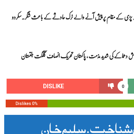
ز لمسہ پڑی کے مقام پر پیش آنے والے ٹرک حادثے کے باعث شگر۔سکردو
میں خودکش دھماکے کی شدید مذمت ، پاکستان تحریک انصاف گلگت بلتستان
DISLIKE
0
0% Dislikes
 شناخت . سلیم خان