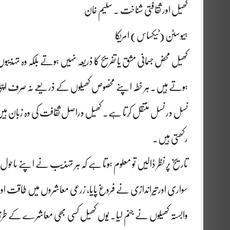
کھیل اور ثقافتی شناخت . سلیم خان
ہیوسٹن (ٹیکساس) امریکا
کھیل محض جسمانی مشق یا تفریح کا ذریعہ نہیں ہوتے بلکہ وہ تہذیب
ہوتے ہیں۔ ہر خطہ اپنے مخصوص کھیلوں کے ذریعے نہ صرف اپنی جسمانی
نسل در نسل منتقل کرتا ہے۔ کھیل دراصل ثقافت کی وہ زبان ہیں ج
رکھتی ہیں۔
تاریخ پر نظر ڈالیں تو معلوم ہوتا ہے کہ ہر تہذیب نے اپنے ماحو
سواری اور تیراندازی نے فروغ پایا، زرعی معاشروں میں طاقت اور
وابستہ کھیلوں نے جنم لیا۔ یوں کھیل کسی بھی معاشرے کے طرزِ ز