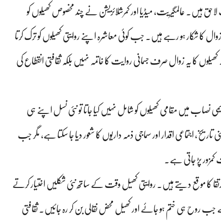
لاحق ہیں۔ عالمگیریت، میڈیا اور کمرشلائزیشن نے چند مخصوص کھیلوں کو
زوال کا شکار ہو رہے ہیں۔ جب کوئی معاشرہ اپنے روایتی کھیلوں کو ترک کرتا
یلوں کا یہ زوال صرف جسمانی روایت کا خاتمہ نہیں بلکہ ثقافتی انقطاع کی
ی نصاب میں مقامی کھیلوں کو شامل نہیں کیا جاتا تو نئی نسل اپنے ہی
ریخ، اجتماعی اقدار اور سماجی ذمہ داریوں کا شعور دیا جا سکتا ہے، مگر جب
 کمزور پڑ جاتی ہے۔
رتقا کا موقع دیتے ہیں۔ روایتی کھیل وقت کے ساتھ نئی شکلیں اختیار کرتے
ے جب روح ہی ختم ہو جائے اور کھیل محض نقالی بن کر رہ جائیں۔ ثقافتی