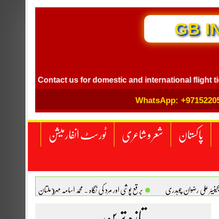
GB I
Contact us for domestic and international flight ticket b
WhatsApp: +9715220
پاکستان
شعر و شاعری
ٹورسٹ انفارمیشن
انجینیئر علی رضوان چوہدری
برقع پوشی اور مرد کی نگاہ . محمد اسامہ مہر(ملتان )
تازہ ترین