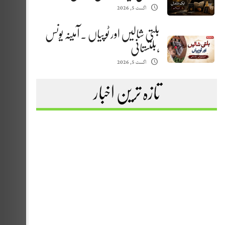
اگست 5, 2026
بلتی شالیں اور ٹوپیاں . آمینہ یونس
،بلتستانی
اگست 5, 2026
تازہ ترین اخبار