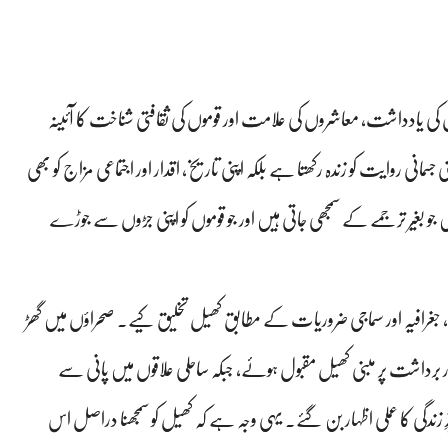
وں کی یادداشت، معاشروں کی علامت اور قوموں کی ثقافتی شناخت کا آئینہ
 روایت کو زندہ رکھتا ہے بلکہ اپنی تاریخ، اقدار اور اجتماعی مزاج کو بھی
و بغیر ترجمے کے سمجھی جاتی ہیں اور جو قوموں کو اپنی جڑوں سے جوڑے
ل، جغرافیہ اور سماجی ضروریات کے مطابق کھیل تخلیق کیے۔ صحراؤں میں گھڑ
 برداشت پر مبنی کھیل مقبول ہوئے، جبکہ ساحلی علاقوں میں پانی سے
ندگی کا عملی اظہار بن گئے۔ یہی وجہ ہے کہ کھیل کو سمجھنا دراصل اس