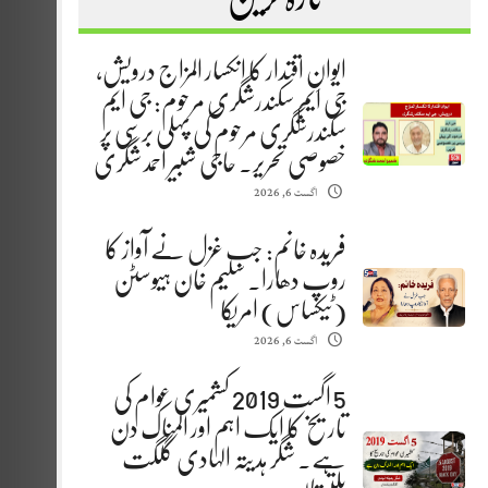
ایوانِ اقتدار کا انکسار المزاج درویش،
جی ایم سکندرشگری مرحوم: جی ایم
سکندرشگری مرحوم کی پہلی برسی پر
خصوصی تحریر. حاجی شبیر احمد شگری
اگست 6, 2026
فریدہ خانم: جب غزل نے آواز کا
روپ دھارا. سلیم خان ہیوسٹن
(ٹیکساس) امریکا
اگست 6, 2026
5 اگست 2019 کشمیری عوام کی
تاریخ کا ایک اہم اور المناک دن
ہے. شگر ہدیتہ الہادی گلگت