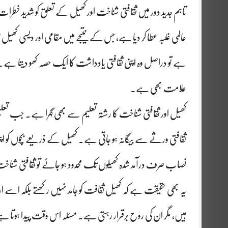
تاہم جدید دور میں ثقافتی شناخت اور کھیل کے تعلق کو شدید خطرات 
عالمی غلبہ عطا کر دیا ہے، جس کے نتیجے میں مقامی اور دیسی کھیل 
ہے تو دراصل وہ اپنی ثقافتی یادداشت کا ایک حصہ کھو دیتا ہے۔ کھ
علامت بھی ہے۔
کھیل اور ثقافتی شناخت کا رشتہ تعلیم سے بھی گہرا ہے۔ جب تعلیم
ثقافتی ورثے سے بیگانہ ہو جاتی ہے۔ کھیل کے ذریعے بچوں کو اپنی تا
نصاب صرف درآمد شدہ کھیلوں تک محدود ہو جائے تو ثقافتی شناخت
یہ بھی حقیقت ہے کہ کھیل ثقافت کو جامد نہیں رکھتے بلکہ اسے ا
ہیں، مگر ان کی روح برقرار رہتی ہے۔ مسئلہ اس وقت پیدا ہوتا ہ