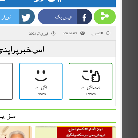
فیس بک
ٹویٹر
0 تبصرے
5cn news
فروری 7, 2026
اس خبر پر اپنی
بہت اچھی ہے
اچھی ہے
1 Votes
1 Votes
مزید