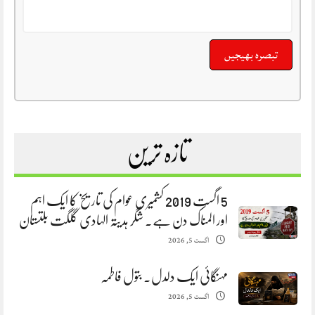
تازہ ترین
5 اگست 2019 کشمیری عوام کی تاریخ کا ایک اہم
اور المناک دن ہے. شگر ہدیتہ الہادی گلگت بلتستان
اگست 5, 2026
مہنگائی ایک دلدل. بتول فاطمہ
اگست 5, 2026