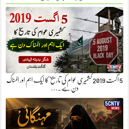
5 اگست 2019 کشمیری عوام کی تاریخ کا ایک اہم اور المناک
دن ہے.…