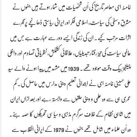
خامنہ ای معاصر تاریخ کی اُن شخصیات میں شمار ہوتے ہیں جنہوں نے
مشرقِ وسطیٰ کی سیاست، اسلامی فکر اور ایرانی ریاستی ڈھانچے پر گہرے
اثرات مرتب کیے۔ ان کی زندگی ایسے دور سے عبارت ہے جس میں
عالمی سیاست کی تیز رفتار تبدیلیاں، علاقائی کشمکش، نظریاتی تصادم اور داخلی
چیلنجز بیک وقت موجود تھے۔ 1939 میں مشہد میں پیدا ہونے والے سید
علی حسینی خامنہ ای نے ابتدائی تعلیم دینی مدارس میں حاصل کی۔ کم
عمری ہی سے وہ علمی و دینی حلقوں سے وابستہ رہے اور بعد ازاں ایران
میں شاہی نظام کے خلاف سرگرم مذہبی و سیاسی تحریکوں کا حصہ بنے۔
وہ اُن علماء میں شامل تھے جنہوں نے 1979 کے ایرانی انقلاب سے