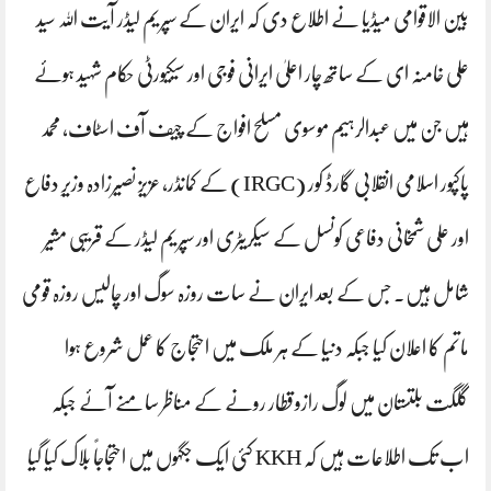
بین الاقوامی میڈیا نے اطلاع دی کہ ایران کے سپریم لیڈر آیت اللہ سید
علی خامنہ ای کے ساتھ چار اعلیٰ ایرانی فوجی اور سیکیورٹی حکام شہید ہوئے
ہیں جن میں عبدالرہیم موسوی مسلح افواج کے چیف آف اسٹاف، محمد
پاکپور اسلامی انقلابی گارڈ کور (IRGC) کے کمانڈر، عزیز نصیرزادہ وزیرِ دفاع
اور علی شمخانی دفاعی کونسل کے سیکریٹری اور سپریم لیڈر کے قریبی مشیر
شامل ہیں. جس کے بعد ایران نے سات روزہ سوگ اور چالیس روزہ قومی
ماتم کا اعلان کیا جبکہ دنیا کے ہر ملک میں احتجاج کا عمل شروع ہوا
گلگت بلتستان میں لوگ رازوقطار رونے کے مناظر سامنے آئے جبکہ
اب تک اطلاعات ہیں کہ KKH کئی ایک جگہوں میں احتجاجاً بلاک کیا گیا