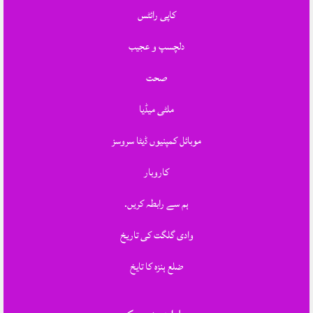
کاپی رائٹس
دلچسپ و عجیب
صحت
ملٹی میڈیا
موبائل کمپنیوں ڈیٹا سروسز
کاروبار
ہم سے رابطہ کریں.
وادی گلگت کی تاریخ
ضلع ہنزہ کا تایخ