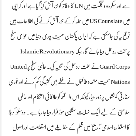
ہے اور سکردو و گلگت میں UN کا دفاتر کو نزر آتش کیا گیا ہے اور کراچی
میں US Counslate میں حملہ کرکے نزر آتش کرنے کی اطلاعات ہیں
توقع یہ کی جاسکتی ہے کہ ایران پاکستان سمیت پوری دنیا میں عوامی سطح
پرسخت ردعمل دیا جائے گا، جبکہ Islamic Revolutionary
Guard Corps نے سخت ردعمل کی تنبیہ کی۔ عالمی سطح پر United
Nations سمیت متعدد طاقتوں نے خطے میں کشیدگی کم کرنے اور فوری
سفارتی کوششوں پر زور دیا، کیونکہ اس واقعے کو علاقائی استحکام اور عالمی
سلامتی کے لیے ایک نہایت سنگین موڑ قرار دیا جا رہا ہے۔ دوستو! کربلا
کا استعارہ اسلامی تاریخ میں ظلم کے مقابلے میں استقامت اور اصول