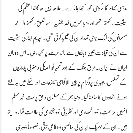
مذہبی نظام کا مرکزی محور سمجھا جاتا ہے۔ علاوہ ازیں وہ مجتہدِ اعظم کی
حیثیت رکھتے تھے اور دنیا بھر میں فقہ جعفریہ سے تعلق رکھنے والے
مسلمانوں کی ایک بڑی تعداد ان کی تقلید کرتی تھی۔ سپریم لیڈر کی حیثیت
سے ان کی قیادت تین دہائیوں سے زائد عرصے پر محیط رہی۔ اس دوران
ایران نے ایران۔عراق جنگ کے بعد تعمیرِ نو، امریکی و مغربی پابندیوں
کے تسلسل، جوہری پروگرام پر بین الاقوامی تنازعات اور خطے میں بدلتے
ہوئے اتحادوں کا سامنا کیا۔ دنیا بھر کے مسلمان و حق پرست غیر مسلم
انہیں مزاحمت، خود انحصاری اور نظریاتی خودمختاری کی علامت قرار دیتے
ہیں۔ ان کے نزدیک ایران کی سائنسی و دفاعی ترقی، خصوصاً جوہری