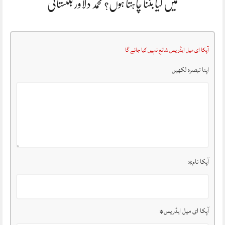
میں کیا بننا چاہتا ہوں؟ محمد دلاور بلتستانی
آپکا ای میل ایڈریس شائع نہیں کیا جائے گا
اپنا تبصرہ لکھیں
آپکا نام
*
آپکا ای میل ایڈریس
*