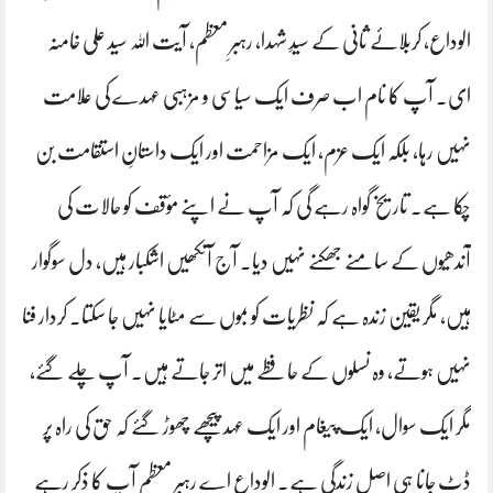
الوداع، کربلائے ثانی کے سیدِ شہدا، رہبرِ معظم، آیت اللہ سید علی خامنہ
ای۔ آپ کا نام اب صرف ایک سیاسی و مزہبی عہدے کی علامت
نہیں رہا، بلکہ ایک عزم، ایک مزاحمت اور ایک داستانِ استقامت بن
چکا ہے۔ تاریخ گواہ رہے گی کہ آپ نے اپنے مؤقف کو حالات کی
آندھیوں کے سامنے جھکنے نہیں دیا۔ آج آنکھیں اشکبار ہیں، دل سوگوار
ہیں، مگر یقین زندہ ہے کہ نظریات کو بموں سے مٹایا نہیں جا سکتا۔ کردار فنا
نہیں ہوتے، وہ نسلوں کے حافظے میں اتر جاتے ہیں۔ آپ چلے گئے،
مگر ایک سوال، ایک پیغام اور ایک عہد پیچھے چھوڑ گئے کہ حق کی راہ پر
ڈٹ جانا ہی اصل زندگی ہے۔ الوداع اے رہبرِ معظم آپ کا ذکر رہے