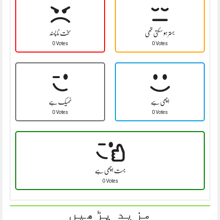
بہتر ہو سکتی تھی
سخت نا پسند
0 Votes
0 Votes
اچھی ہے
ٹھیک ہے
0 Votes
0 Votes
بہت اچھی ہے
0 Votes
مزید پڑھیں