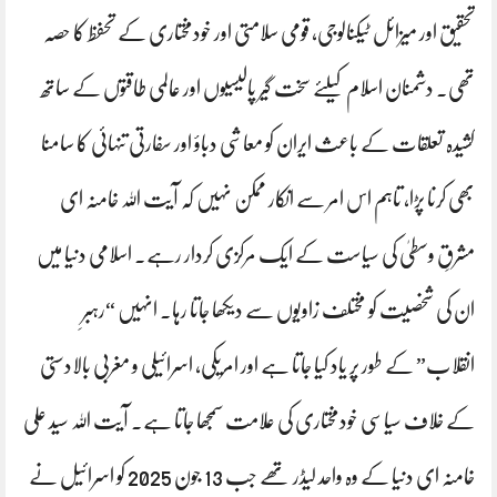
تحقیق اور میزائل ٹیکنالوجی، قومی سلامتی اور خودمختاری کے تحفظ کا حصہ
تھی۔ دشمنان اسلام کیلئے سخت گیر پالیسیوں اور عالمی طاقتوں کے ساتھ
کشیدہ تعلقات کے باعث ایران کو معاشی دباؤ اور سفارتی تنہائی کا سامنا
بھی کرنا پڑا، تاہم اس امر سے انکار ممکن نہیں کہ آیت اللہ خامنہ ای
مشرقِ وسطیٰ کی سیاست کے ایک مرکزی کردار رہے۔ اسلامی دنیا میں
ان کی شخصیت کو مختلف زاویوں سے دیکھا جاتا رہا۔ انہیں “رہبرِ
انقلاب” کے طور پر یاد کیا جاتا ہے اور امریکی، اسرائیلی و مغربی بالادستی
کے خلاف سیاسی خودمختاری کی علامت سمجھا جاتا ہے۔ آیت اللہ سید علی
خامنہ ای دنیا کے وہ واحد لیڈر تھے جب 13 جون 2025 کو اسرائیل نے