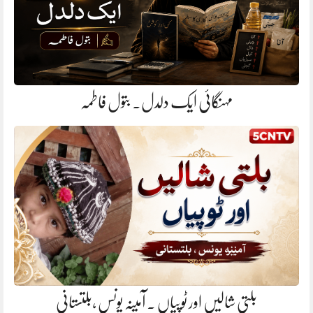
مہنگائی ایک دلدل. بتول فاطمہ
بلتی شالیں اور ٹوپیاں . آمینہ یونس ،بلتستانی