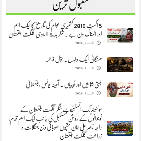
مقبول ترین
5 اگست 2019 کشمیری عوام کی تاریخ کا ایک اہم
اور المناک دن ہے. شگر ہدیتہ الہادی گلگت بلتستان
اگست 5, 2026
مہنگائی ایک دلدل. بتول فاطمہ
اگست 5, 2026
بلتی شالیں اور ٹوپیاں . آمینہ یونس ،بلتستانی
اگست 5, 2026
مونٹینیرنگ انسٹیٹیوٹ شگر گلگت بلتستان کے
نوجوانوں کے روشن مستقبل کی جانب ایک اہم قدم،
راجہ ناصر علی خان مقپون صوبائی وزیر جنگلات و
زراعت گلگت بلتستان