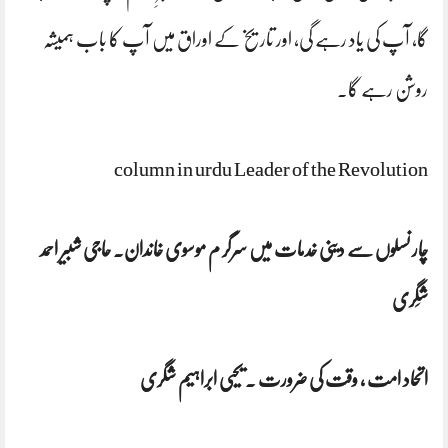
گا، آپ کی یاد رہے گی، اور تاریخ کے اوراق میں آپ کا باب ہمیشہ
روشن رہے گا۔
column in urdu Leader of the Revolution
چار نسلوں سے دینی خدمات میں سرگر م موسوی خاندان. حاجی شبیر احمد
شِگری
اتحاد امت ، وقت کی ضرورت . یحیی ابراہیم شگری