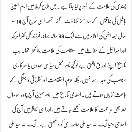
پسندی کی علامت کے طور پر لیا جاتا ہے۔ جس طرح کربلا میں امام حسینؑ
باطل کی طاقتوں کے سامنے تنہا ڈٹ گئے تھے، اسی طرح آج 14 سو
سال بعد انہی کی اولاد میں سے ایک 86 سالہ بہادر فرزند کل کفر امریکہ
اور اسرائیل کے مقابلے میں استقامت کی علامت بنا کھڑا تھا۔ جب
تاریخ اپنے اوراق پلٹتی ہے تو کچھ نام محض سیاسی عہدوں یا سرکاری
مناصب کی وجہ سے نہیں، بلکہ عزم، استقامت اور نظریاتی وابستگی کے
باعث نمایاں ہوتے ہیں۔ اسلامی تاریخ میں امام حسینؑ آج چودہ سو سال
بعد بھی مزاحمت کا علامت سمجھے جاتے ہیں، اور اسی تناظر میں آج کی
اسلامی دنیا آیت اللہ سید علی خامنہ ای کو دیکھتی ہے۔آیت اللہ سید علی