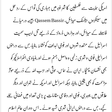
امریکی حمایت سے فلسطین کا شہر غزہ میں بمباری کی تو اس کے ردِ عمل
میں سینکڑوں بیلسٹک میزائل، Qassem Bassir جیسے درمیانے
فاصلے کے میزائل، اور ہزاروں ڈرونز کے ذریعے تل ابیب سمیت
اسرائیل کے متعدد شہروں اور فوجی اہداف کو نشانہ بنایا، جس سے درجنوں
اسرائیلی فوجی و شہری زخمی و واصل جہنم ہوئے اور بنیادی انفراسٹرکچر کو
بھی نقصان پہنچا۔ ایران نے حماس، حوثی اور حزب اللہ کے ذریعے مؤثر
مزاحمت کو بھی یقینی بنایا، جبکہ اسرائیل اور امریکہ نے تہران اور دیگر
علاقوں میں جوہری، فوجی اور دفاعی مقامات پر بڑی تعداد میں فضائی حملے
کیے، جس سے درجنوں ایرانی شہری شہید ہوئے۔ اس دوران عالم اسلام