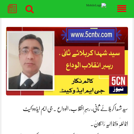
Skip
to
content
سیدِ شہدا کربلائے ثانی، رہبرِ انقلاب، الوداع . جی ایم ایڈووکیٹ
اِنّا لِلّٰہِ وَاِنّا اِلَیْہِ رَاجِعُونَ۔