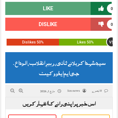
LIKE
0
DISLIKE
0
VS
50% Dislikes
50% Likes
سیدِ شہدا کربلائے ثانی، رہبرِ انقلاب، الوداع .
جی ایم ایڈووکیٹ
0 تبصرے
5cn news
مارچ 1, 2026
اس خبر پر اپنی رائے کا اظہار کریں