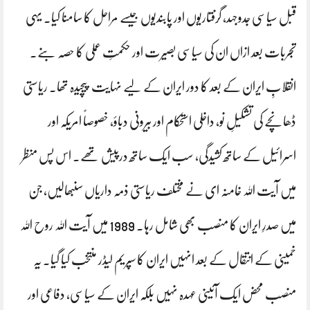
قبل سیاسی جدوجہد، گرفتاریوں اور پابندیوں جیسے مراحل کا سامنا کیا۔ یہی
تجربات بعد ازاں ان کی سیاسی بصیرت اور حکمتِ عملی کا حصہ بنے۔
انقلابِ ایران کے بعد کا دور ایران کے لیے نہایت پیچیدہ تھا۔ ریاستی
ڈھانچے کی تشکیلِ نو، داخلی استحکام اور بیرونی دباؤ، خصوصاً امریکہ اور
اسرائیل کے ساتھ کشیدگی، سب ایک ساتھ درپیش تھے۔ اس پس منظر
میں آیت اللہ خامنہ ای نے مختلف ریاستی ذمہ داریاں سنبھالیں، جن
میں صدرِ ایران کا منصب بھی شامل رہا۔ 1989 میں آیت اللہ روح اللہ
خمینی کے انتقال کے بعد انہیں ایران کا سپریم لیڈر منتخب کیا گیا۔ یہ
منصب محض ایک آئینی عہدہ نہیں بلکہ ایران کے سیاسی، دفاعی اور