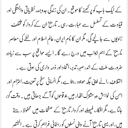
کے ایک باب کو پرکھنے کا موقع۔ ان کی زندگی جدوجہد، نظریاتی وابستگی اور
قیادت کے تسلسل سے عبارت رہی۔ تاریخ ان کے کردار کو مختلف
زاویوں سے جانچے گی، مگر ان کا نام ایران، عالمِ اسلام اور خطے کی معاصر
تاریخ کے اہم ابواب میں درج رہے گا۔ ایسے مواقع پر سب سے زیادہ
ضرورت ملت کے اندر صبر، تدبر، اتحاد اور ذمہ داری کی ہوتی ہے۔
اختلافِ رائے اپنی جگہ موجود رہتا ہے، مگر انسانی سطح پر تعزیت، احترام اور
امن کی خواہش وہ مشترک اقدار ہیں جو قوموں کو آگے بڑھاتی ہیں۔ وقت گزر
جاتا ہے، مگر افکار، فیصلے اور کردار تاریخ کے صفحات میں محفوظ رہتے
ہیں، اور یہی تاریخ آنے والی نسلوں کو رہنمائی فراہم کرتی ہے۔ المختصر