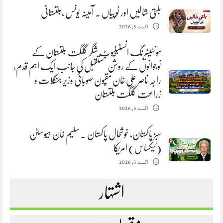
بلتی شالیں اور ٹوپیاں . آمینہ یونس ،بلتستانی
اگست 5, 2026
مونٹینیرنگ انسٹیٹیوٹ شگر گلگت بلتستان کے
نوجوانوں کے روشن مستقبل کی جانب ایک اہم قدم،
راجہ ناصر علی خان مقپون صوبائی وزیر جنگلات و
زراعت گلگت بلتستان
اگست 5, 2026
سبز پاکستان، خوشحال پاکستان . سلیم خان ہیوسٹن
(ٹیکساس) امریکا
اگست 5, 2026
اشتہار