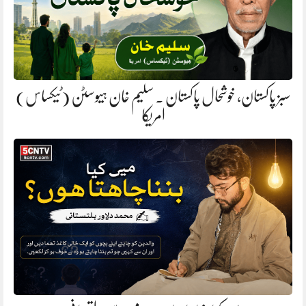
سبز پاکستان، خوشحال پاکستان . سلیم خان ہیوسٹن (ٹیکساس)
امریکا