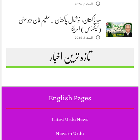
اگست 5, 2026
سبز پاکستان، خوشحال پاکستان . سلیم خان ہیوسٹن
(ٹیکساس) امریکا
اگست 5, 2026
تازہ ترین اخبار
English Pages
Latest Urdu News
News in Urdu