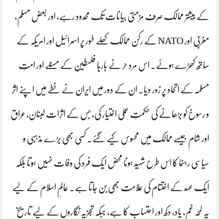
کے بیشتر ممالک صرف مزمتی بیانات تک محدود رہے، اور بعض مسلم،
مغربی اور NATO کے رکن ممالک کھلے طور پر اسرائیل اور امریکہ کے
ساتھ کھڑے ہوئے۔ اس مرد حر نے بارہا فلسطین کے مسئلے اور امتِ
مسلمہ کے اتحاد پر زور دیا۔ ان کے دور میں ایران نے خطے میں اپنے اثر
و رسوخ کو بڑھانے کی حکمتِ عملی اختیار کی، جس کے اثرات لبنان، عراق
اور شام جیسے ممالک میں محسوس کیے گئے۔ کسی بھی بڑے مذہبی و
سیاسی رہنما کا اس طرح شہید ہونا محض ایک فرد کی وفات نہیں ہوتا بلکہ
ایک عہد کے اختتام کی علامت بھی بن جاتا ہے۔ عالمِ اسلام کے لیے
یہ لمحہ غم، یاد، دکھ اور احتساب کا ہے، جبکہ تجزیہ نگاروں کے لیے تاریخ