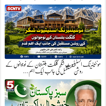
مونٹینیرنگ انسٹیٹیوٹ شگر گلگت بلتستان کے نوجوانوں کے
روشن مستقبل کی جانب ایک اہم…