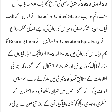
28 فروری 2026 کو مشرقِ وسطیٰ کی تاریخ کا ایک ہولناک باب اُس
وقت رقم ہوا جب United States اور Israel نے ایران کے خلاف
ایک مبینہ مشترکہ فضائی و میزائل کارروائی کی، جسے امریکی محکمۂ دفاع
نے Operation Epic Fury اور اسرائیل نے Roaring Lion کا
نام دیا۔ اس کارروائی میں F-35 اور B-2 اسٹریٹیجک بمبار طیاروں کے
ساتھ ٹوماہاک کروز میزائل اور بنکر بسٹر بم استعمال کیے گئے، جبکہ ابتدائی
اطلاعات کے مطابق تقریباً 30 گہرائی میں مار کرنے والے بم حساس
اہداف پر گرائے گئے۔ حملوں میں تہران، نطنز، فردو اور اصفہان کے
عسکری و جوہری مراکز کو نشانہ بنایا گیا۔آج کے روز صبح صویرے ایرانی و