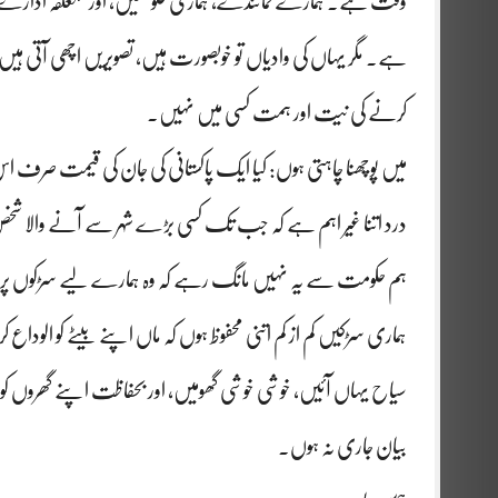
وقت ہے۔ ہمارے نمائندے، ہماری حکومتیں، اور متعلقہ ادارے برسو
ہے۔ مگر یہاں کی وادیاں تو خوبصورت ہیں، تصویریں اچھی آتی 
کرنے کی نیت اور ہمت کسی میں نہیں۔
میں پوچھنا چاہتی ہوں: کیا ایک پاکستانی کی جان کی قیمت صرف
درد اتنا غیر اہم ہے کہ جب تک کسی بڑے شہر سے آنے والا شخص مت
ہم حکومت سے یہ نہیں مانگ رہے کہ وہ ہمارے لیے سڑکوں پر ق
ہماری سڑکیں کم از کم اتنی محفوظ ہوں کہ ماں اپنے بیٹے کو الود
سیاح یہاں آئیں، خوشی خوشی گھومیں، اور بحفاظت اپنے گھروں کو 
بیان جاری نہ ہوں۔