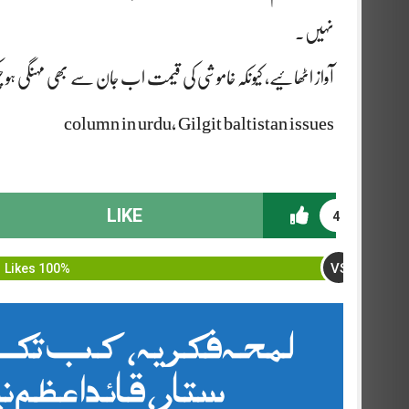
نہیں۔
آواز اٹھائیے، کیونکہ خاموشی کی قیمت اب جان سے بھی مہنگی ہو
column in urdu, Gilgit baltistan issues
LIKE
4
VS
100% Likes
لمحہ فکریہ ، کب تک 
ستار، قائد اعظم ن