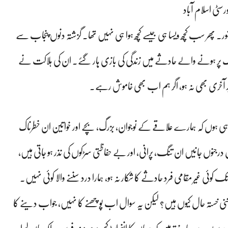
رسٹی اسلام آباد
ر شور۔ پھر سب کچھ ویسا ہی جیسے کچھ ہوا ہی نہیں تھا۔ گزشتہ دنوں پنجاب سے
ک پر ہونے والے حادثے میں زندگی کی بازی ہار گئے۔ ان کی ہلاکت نے
شاید آخری بھی نہ ہو، اگر ہم اب بھی خاموش رہے۔
ی ہوں کہ ہمارے علاقے کے نوجوان، بزرگ، بچے اور خواتین ان خطرناک
درجنوں جانیں ان تنگ، پرانی، اور بے حفاظتی سڑکوں کی نذر ہو جاتی ہیں،
ک کوئی غیر مقامی فرد حادثے کا شکار نہ ہو، ہمارا درد سننے والا کوئی نہیں۔
نی خستہ حال کیوں ہیں؟ لیکن یہ سوال اب پوچھنے کا نہیں، جواب دینے کا