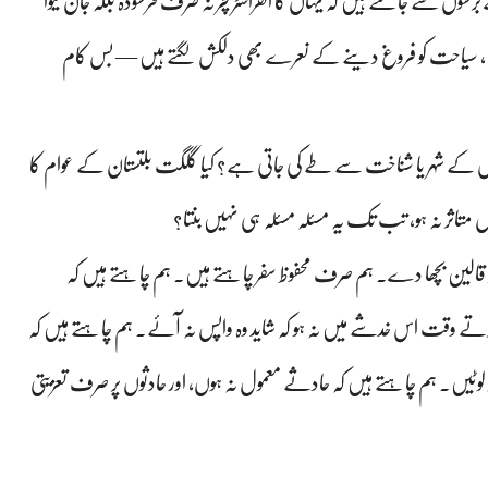
ں سے جانتے ہیں کہ یہاں کا انفراسٹرکچر نہ صرف فرسودہ بلکہ جان لیوا
ہیں، سیاحت کو فروغ دینے کے نعرے بھی دلکش لگتے ہیں — بس کام
 اس کے شہر یا شناخت سے طے کی جاتی ہے؟ کیا گلگت بلتستان کے عوام کا
اثر نہ ہو، تب تک یہ مسئلہ مسئلہ ہی نہیں بنتا؟
الین بچھا دے۔ ہم صرف محفوظ سفر چاہتے ہیں۔ ہم چاہتے ہیں کہ
اع کرتے وقت اس خدشے میں نہ ہو کہ شاید وہ واپس نہ آئے۔ ہم چاہتے ہیں کہ
لوٹیں۔ ہم چاہتے ہیں کہ حادثے معمول نہ ہوں، اور حادثوں پر صرف تعزیتی