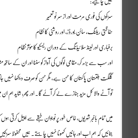
ہمیں چاہیے:
سڑکوں کی فوری مرمت اور از سر نو تعمیر
حفاظتی ریلنگ، سائن بورڈز، اور روشنی کا نظام
برفباری اور لینڈ سلائیڈنگ کے دوران ریسکیو کا مؤثر نظام
اور سب سے بڑھ کر، مقامی لوگوں کی آواز کو سننا اور ان کے ساتھ 
گلگت بلتستان پاکستان کا حسن ہے، مگر حسن کو صرف دیکھا نہیں جاتا
تو آنے والا کل مزید جنازے لے کر آئے گا۔ اور پھر، شاید ہم ان 
میں تمام باخبر شہریوں، خاص طور پر نوجوان طبقے سے اپیل کرتی ہو
بتائیں کہ ہم اب اور جانیں کھونا نہیں چاہتے۔ ہمیں محفوظ سڑکیں،