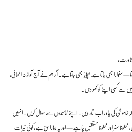
مشاورت،
 — سنوارا بھی جاتا ہے، بچایا بھی جاتا ہے۔ اگر ہم نے آج آواز نہ اٹھائی،
میں سے کسی اپنے کو کھو دیں۔
ں کہ خاموشی کی چادر اب اتار دیں۔ اپنے نمائندوں سے سوال کریں۔ انہیں
 محفوظ سفر اور محفوظ مستقبل چاہیے — اور یہ ہمارا حق ہے، کوئی خیرات