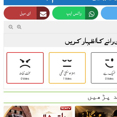
واٹس ایپ
ای میل
 رائے کا اظہار کریں
ٹھیک ہے
بہتر ہو سکتی تھی
سخت نا پسند
0 Votes
1 Votes
0 Votes
 پڑھیں