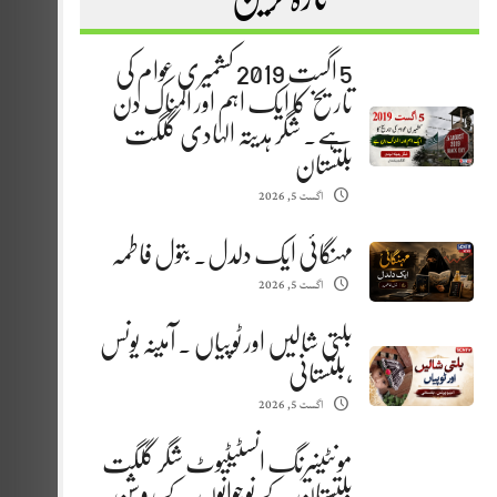
5 اگست 2019 کشمیری عوام کی
تاریخ کا ایک اہم اور المناک دن
ہے. شگر ہدیتہ الہادی گلگت
بلتستان
اگست 5, 2026
مہنگائی ایک دلدل. بتول فاطمہ
اگست 5, 2026
بلتی شالیں اور ٹوپیاں . آمینہ یونس
،بلتستانی
اگست 5, 2026
مونٹینیرنگ انسٹیٹیوٹ شگر گلگت
بلتستان کے نوجوانوں کے روشن