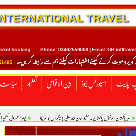
NTERNATIONAL TRAVEL
oking.
Phone: 03462559008 | Email: GB.intltravel@gmail
 کو پروموٹ کرنے کیلئے اشتہارات کیلئے ہم سے رابطہ کریں۔
51485
 اپڈیٹ
اسپورٹس نیوز
بین الاقوامی
تعلیم
سیاست
سبز پاکستان، خوشحال پاکستان . سلیم خان ہیوسٹن (ٹیکساس) امریکا
یومِ استحصالِ کشمیر 
سانیت کی اصل پہچان. یاسر دانیال صابری