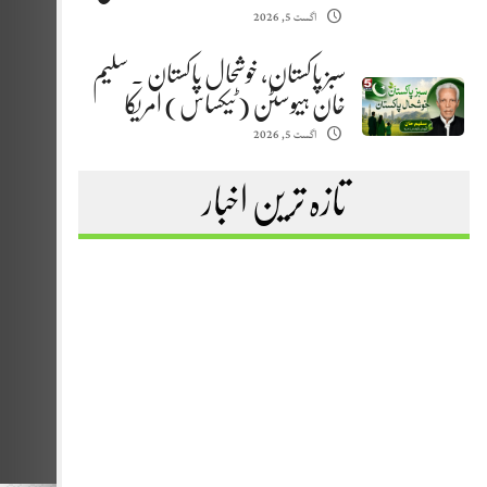
اگست 5, 2026
سبز پاکستان، خوشحال پاکستان . سلیم
خان ہیوسٹن (ٹیکساس) امریکا
اگست 5, 2026
تازہ ترین اخبار