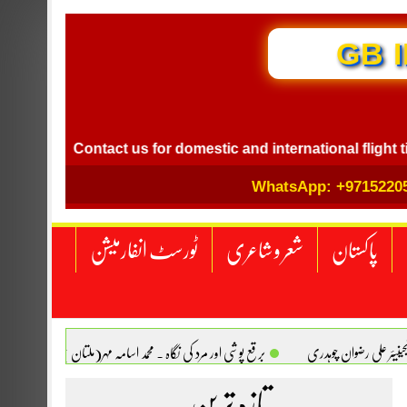
GB I
Contact us for domestic and international flight ticket bo
WhatsApp: +9715220
پاکستان
شعر و شاعری
ٹورسٹ انفارمیشن
انجینیئر علی رضوان چوہدری
برقع پوشی اور مرد کی نگاہ . محمد اسامہ مہر(ملتان )
تازہ ترین