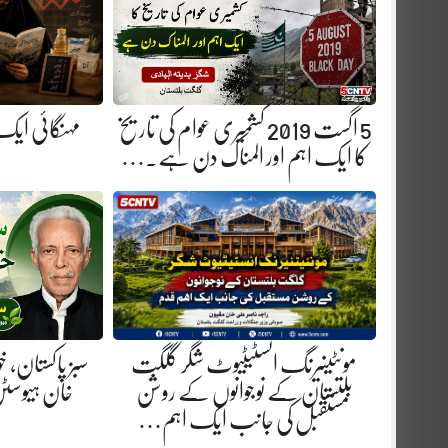
5 اگست 2019 کشمیری عوام کی تاریخ
مہنگائی ایک
کا ایک اہم اور المناک دن ہے.…
مونٹینیرنگ انسٹیٹیوٹ شگر گلگت
سبز پاکستان، 
بلتستان کے نوجوانوں کے روشن
خان ہیوسٹن
مستقبل کی جانب ایک اہم…