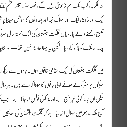
لمحہ فکریہ ، کب تک ہم خاموش رہیں گے، فضہ ستار، قائد اعظم نیونیو
ایک اور حادثہ، ایک اور المناک خبر، اور چند دنوں کا سوشل میڈیا پ
تعلق رکھنے والے چار سیاح گلگت بلتستان کی ایک خستہ حال سڑ
پورے ملک کو ہلا کر رکھ دیا۔ لیکن یہ پہلا حادثہ نہیں تھا — اور 
میں گلگت بلتستان کی ایک مقامی خاتون ہوں۔ برسوں سے دیکھ رہ
سڑکوں پر سفر کرتے ہوئے اپنی جانوں کا سودا کر رہے ہیں۔ ہر سال 
لیکن ان پر نہ کوئی خبر بنتی ہے اور نہ کوئی نوٹس لیا جاتا ہے۔ جب ت
آج ملک بھر میں سوال اٹھ رہا ہے کہ گلگت بلتستان کی سڑکیں ات