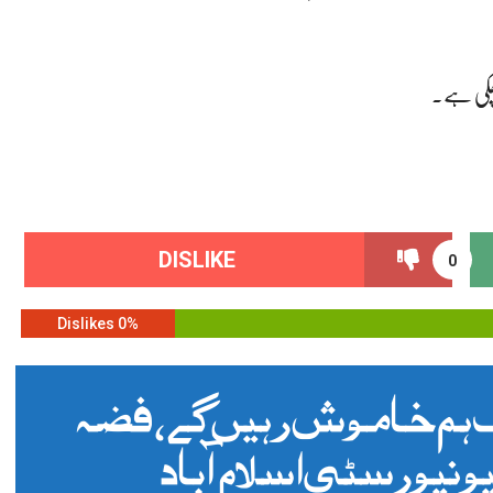
 چکی ہے۔
DISLIKE
0
0% Dislikes
ہم خاموش رہیں گے، فضہ
یونیورسٹی اسلام آباد