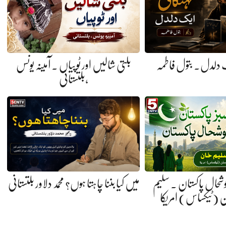
 دلدل. بتول فاطمہ
بلتی شالیں اور ٹوپیاں . آمینہ یونس
،بلتستانی
میں کیا بننا چاہتا ہوں؟ محمد دلاور بلتستانی
خوشحال پاکستان . سلیم
 (ٹیکساس) امریکا