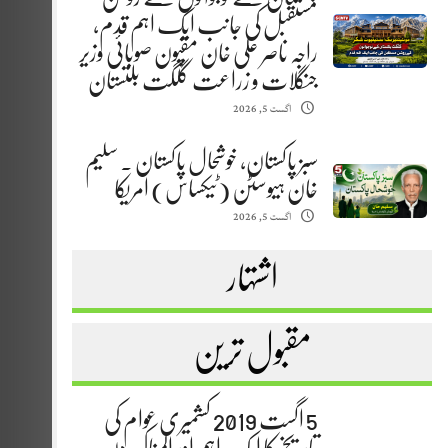
مستقبل کی جانب ایک اہم قدم،
راجہ ناصر علی خان مقپون صوبائی وزیر
جنگلات و زراعت گلگت بلتستان
اگست 5, 2026
سبز پاکستان، خوشحال پاکستان . سلیم
خان ہیوسٹن (ٹیکساس) امریکا
اگست 5, 2026
اشتہار
مقبول ترین
5 اگست 2019 کشمیری عوام کی