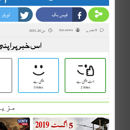
فیس بک
ٹویٹر
0 تبصرے
5cn news
مئ 26, 2025
اس خبر پر اپنی
بہت اچھی ہے
اچھی ہے
0 Votes
2 Votes
مزید