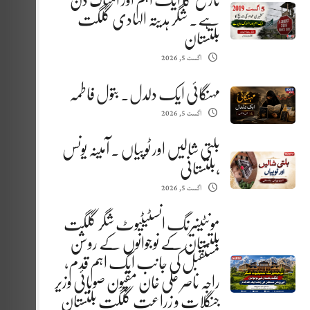
تاریخ کا ایک اہم اور المناک دن
ہے. شگر ہدیتہ الہادی گلگت
بلتستان
اگست 5, 2026
مہنگائی ایک دلدل. بتول فاطمہ
اگست 5, 2026
بلتی شالیں اور ٹوپیاں . آمینہ یونس
،بلتستانی
اگست 5, 2026
مونٹینیرنگ انسٹیٹیوٹ شگر گلگت
بلتستان کے نوجوانوں کے روشن
مستقبل کی جانب ایک اہم قدم،
راجہ ناصر علی خان مقپون صوبائی وزیر
جنگلات و زراعت گلگت بلتستان