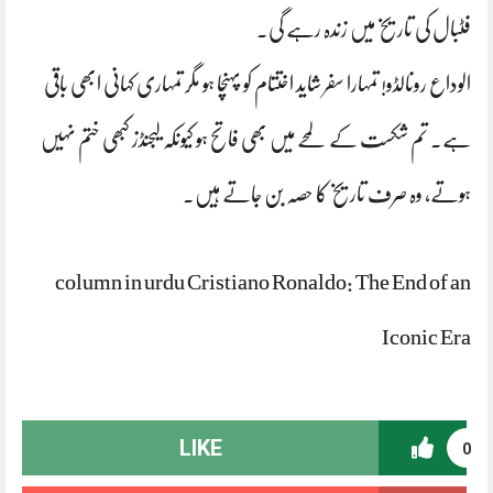
فٹبال کی تاریخ میں زندہ رہے گی۔
الوداع رونالڈو! تمہارا سفر شاید اختتام کو پہنچا ہو مگر تمہاری کہانی ابھی باقی
ہے۔ تم شکست کے لمحے میں بھی فاتح ہو کیونکہ لیجنڈز کبھی ختم نہیں
ہوتے، وہ صرف تاریخ کا حصہ بن جاتے ہیں۔
column in urdu Cristiano Ronaldo: The End of an
Iconic Era
LIKE
0