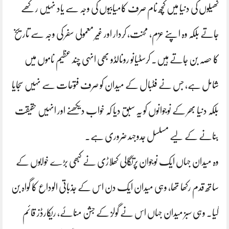
کھیلوں کی دنیا میں کچھ نام صرف کامیابیوں کی وجہ سے یاد نہیں رکھے
جاتے بلکہ وہ اپنے عزم، محنت، کردار اور غیر معمولی سفر کی وجہ سے تاریخ
کا حصہ بن جاتے ہیں۔ کرسٹیانو رونالڈو بھی انہی چند عظیم ناموں میں
شامل ہے، جس نے فٹبال کے میدان کو صرف فتوحات سے نہیں سجایا
بلکہ دنیا بھر کے نوجوانوں کو یہ سبق دیا کہ خواب دیکھنے اور انہیں حقیقت
بنانے کے لیے مسلسل جدوجہد ضروری ہے۔
وہ میدان جہاں ایک نوجوان پرتگالی کھلاڑی نے کبھی بڑے خوابوں کے
ساتھ قدم رکھا تھا، وہی میدان ایک دن اس کے جذباتی الوداع کا گواہ بن
گیا۔ وہی سبز میدان جہاں اس نے گولز کے جشن منائے، ریکارڈز قائم