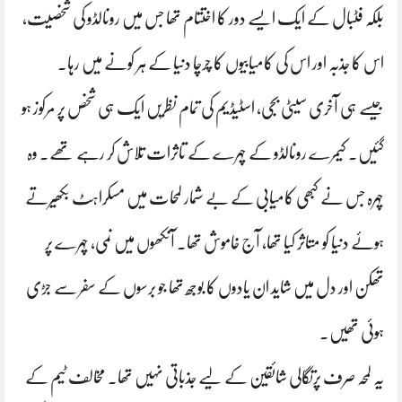
بلکہ فٹبال کے ایک ایسے دور کا اختتام تھا جس میں رونالڈو کی شخصیت،
اس کا جذبہ اور اس کی کامیابیوں کا چرچا دنیا کے ہر کونے میں رہا۔
جیسے ہی آخری سیٹی بجی، اسٹیڈیم کی تمام نظریں ایک ہی شخص پر مرکوز ہو
گئیں۔ کیمرے رونالڈو کے چہرے کے تاثرات تلاش کر رہے تھے۔ وہ
چہرہ جس نے کبھی کامیابی کے بے شمار لمحات میں مسکراہٹ بکھیرتے
ہوئے دنیا کو متاثر کیا تھا، آج خاموش تھا۔ آنکھوں میں نمی، چہرے پر
تھکن اور دل میں شاید ان یادوں کا بوجھ تھا جو برسوں کے سفر سے جڑی
ہوئی تھیں۔
یہ لمحہ صرف پرتگالی شائقین کے لیے جذباتی نہیں تھا۔ مخالف ٹیم کے