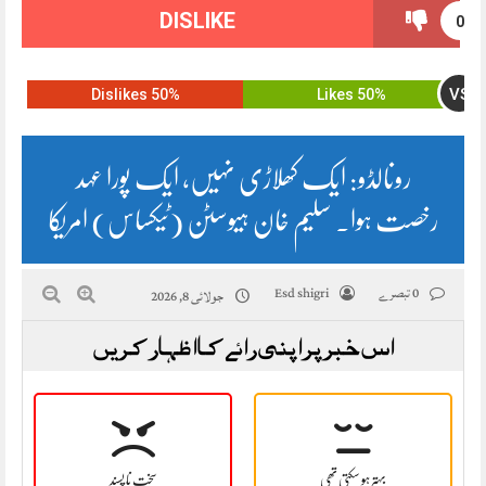
DISLIKE
0
VS
50% Dislikes
50% Likes
رونالڈو: ایک کھلاڑی نہیں، ایک پورا عہد
رخصت ہوا. سلیم خان ہیوسٹن (ٹیکساس) امریکا
0 تبصرے
Esd shigri
جولائی 8, 2026
اس خبر پر اپنی رائے کا اظہار کریں
بہتر ہو سکتی تھی
سخت نا پسند