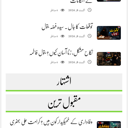
کے احکامات
مناظر
اگست 8, 2026
0
توقعات کا جال. سیدہ فضہ بتول
مناظر
اگست 8, 2026
0
نکاح مشکل، زنا آسان کیوں؟ بتول فاطمہ
مناظر
اگست 8, 2026
0
اشتہار
مقبول ترین
وفاداری کے ٹھیکیدار کون ہیں؟ کرامت علی جعفری