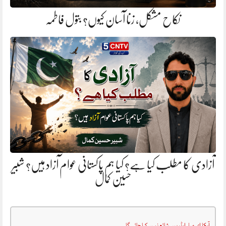
نکاح مشکل، زنا آسان کیوں؟ بتول فاطمہ
آزادی کا مطلب کیا ہے؟ کیا ہم پاکستانی عوام آزاد ہیں؟ شبیر
حسین کمال
آپکا ای میل ایڈریس شائع نہیں کیا جائے گا