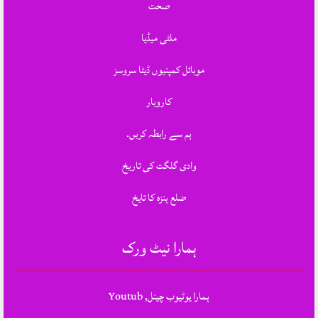
صحت
ملٹی میڈیا
موبائل کمپنیوں ڈیٹا سروسز
کاروبار
ہم سے رابطہ کریں.
وادی گلگت کی تاریخ
ضلع ہنزہ کا تایخ
ہمارا نیٹ ورک
ہمارا یوٹیوب چینل, Youtub