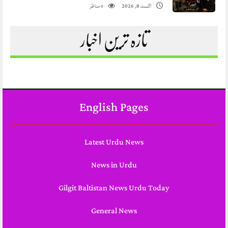
مناظر
اگست 8, 2026
0
تازہ ترین اخبار
English Pages
Latest Urdu News
News in Urdu
Gilgit Baltistan News Urdu Today
General News