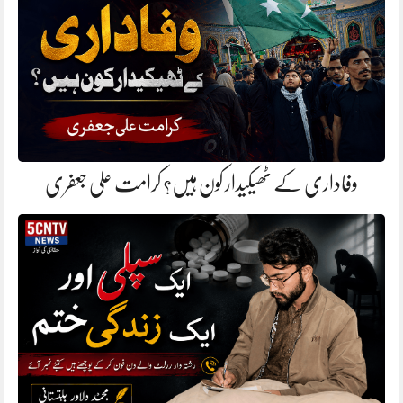
وفاداری کے ٹھیکیدار کون ہیں؟ کرامت علی جعفری