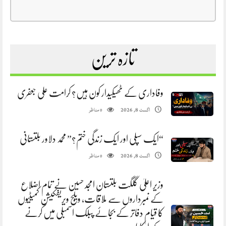
تازہ ترین
وفاداری کے ٹھیکیدار کون ہیں؟ کرامت علی جعفری
مناظر
اگست 8, 2026
0
“ایک سپلی اور ایک زندگی ختم؟” محمد دلاور بلتستانی
مناظر
اگست 8, 2026
0
وزیر اعلیٰ گلگت بلتستان امجد حسین نے تمام اضلاع
کے نمبرداروں سے ملاقات، ویلج ویریفکیشن کمیٹیوں
کا قیام دفاتر کے بجائے پبلک اسمبلی میں کرنے