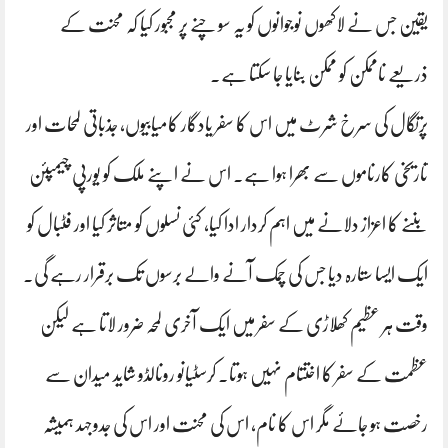
یقین جس نے لاکھوں نوجوانوں کو یہ سوچنے پر مجبور کیا کہ محنت کے
ذریعے ناممکن کو ممکن بنایا جا سکتا ہے۔
پرتگال کی سرخ شرٹ میں اس کا سفر یادگار کامیابیوں، جذباتی لمحات اور
تاریخی کارناموں سے بھرا ہوا ہے۔ اس نے اپنے ملک کو یورپی چیمپئن
بننے کا اعزاز دلانے میں اہم کردار ادا کیا، کئی نسلوں کو متاثر کیا اور فٹبال کو
ایک ایسا ستارہ دیا جس کی چمک آنے والے برسوں تک برقرار رہے گی۔
وقت ہر عظیم کھلاڑی کے سفر میں ایک آخری لمحہ ضرور لاتا ہے لیکن
عظمت کے سفر کا اختتام نہیں ہوتا۔ کرسٹیانو رونالڈو شاید میدان سے
رخصت ہو جائے مگر اس کا نام، اس کی محنت اور اس کی جدوجہد ہمیشہ