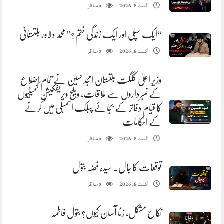
مناظر
اگست 8, 2026
0
“ایک سپلی اور ایک زندگی ختم؟” محمد دلاور بلتستانی
مناظر
اگست 8, 2026
0
وزیر اعلیٰ گلگت بلتستان امجد حسین نے تمام اضلاع
کے نمبرداروں سے ملاقات، ویلج ویریفکیشن کمیٹیوں
کا قیام دفاتر کے بجائے پبلک اسمبلی میں کرنے
کے احکامات
مناظر
اگست 8, 2026
0
توقعات کا جال. سیدہ فضہ بتول
مناظر
اگست 8, 2026
0
نکاح مشکل، زنا آسان کیوں؟ بتول فاطمہ