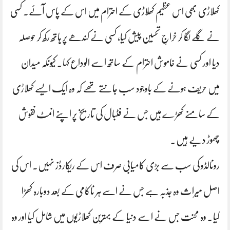
کھلاڑی بھی اس عظیم کھلاڑی کے احترام میں اس کے پاس آئے۔ کسی
نے گلے لگا کر خراجِ تحسین پیش کیا، کسی نے کندھے پر ہاتھ رکھ کر حوصلہ
دیا اور کسی نے خاموش احترام کے ساتھ اسے الوداع کہا۔ کیونکہ میدان
میں حریف ہونے کے باوجود سب جانتے تھے کہ وہ ایک ایسے کھلاڑی
کے سامنے کھڑے ہیں جس نے فٹبال کی تاریخ پر اپنے انمٹ نقوش
چھوڑ دیے ہیں۔
رونالڈو کی سب سے بڑی کامیابی صرف اس کے ریکارڈز نہیں۔ اس کی
اصل میراث وہ جذبہ ہے جس نے اسے ہر ناکامی کے بعد دوبارہ کھڑا
کیا۔ وہ محنت جس نے اسے دنیا کے بہترین کھلاڑیوں میں شامل کیا اور وہ