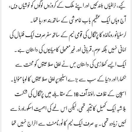
کیے، ٹرافیاں بلند کیں اور اپنے ملک کے کروڑوں لوگوں کو خوشیاں دیں،
آج وہاں ایک عظیم باب خاموشی کے ساتھ بند ہو رہا تھا۔
کرسٹیانو رونالڈو کا پرتگال کی قومی ٹیم کے ساتھ سفر صرف ایک فٹبال کی
کہانی نہیں بلکہ عزم، قربانی اور غیر معمولی کامیابیوں کی داستان ہے۔
ایک ایسے کھلاڑی کی داستان جس نے اپنی صلاحیتوں کو محنت سے
نکھارا اور دنیا کے سب سے بڑے اسٹیجز پر اپنی صلاحیتوں کا لوہا منوایا۔
اسپین کے خلاف راؤنڈ آف 16 کے مقابلے میں پرتگال کی شکست
بلاشبہ ایک کھیل کا نتیجہ تھی، لیکن اس لمحے کی اہمیت اسکور بورڈ سے
کہیں زیادہ تھی۔ یہ صرف ایک ٹیم کا ٹورنامنٹ سے اخراج نہیں تھا