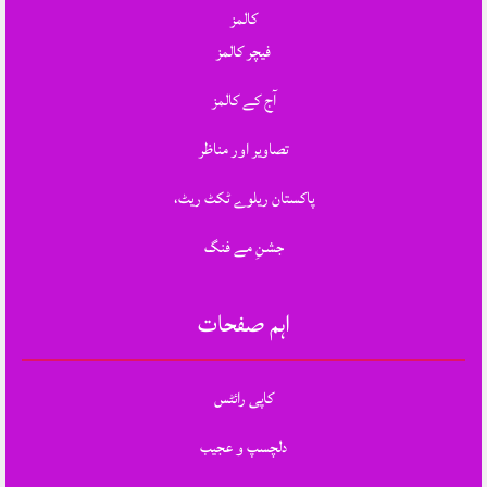
کالمز
فیچر کالمز
آج کے کالمز
تصاویر اور مناظر
پاکستان ریلوے ٹکٹ ریٹ،
جشنِ مے فنگ
اہم صفحات
کاپی رائٹس
دلچسپ و عجیب