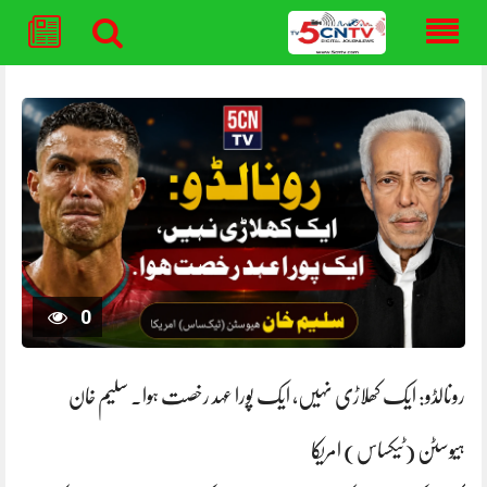
Skip
to
content
0
رونالڈو: ایک کھلاڑی نہیں، ایک پورا عہد رخصت ہوا. سلیم خان
ہیوسٹن (ٹیکساس) امریکا