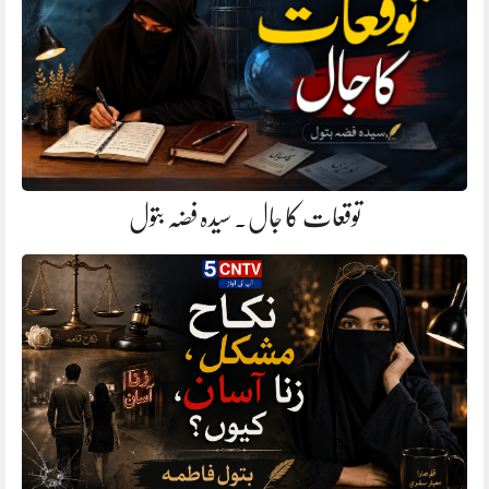
توقعات کا جال. سیدہ فضہ بتول