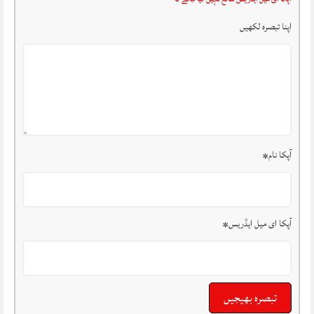
اپنا تبصرہ لکھیں
آپکا نام
*
آپکا ای میل ایڈریس
*