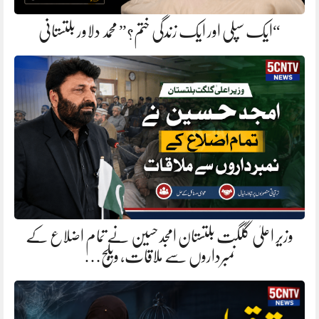
“ایک سپلی اور ایک زندگی ختم؟” محمد دلاور بلتستانی
وزیر اعلیٰ گلگت بلتستان امجد حسین نے تمام اضلاع کے
نمبرداروں سے ملاقات، ویلج…