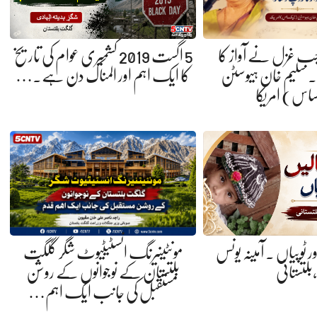
 جب غزل نے آواز کا
5 اگست 2019 کشمیری عوام کی تاریخ
 سلیم خان ہیوسٹن
کا ایک اہم اور المناک دن ہے.…
ساس) امریکا
ر ٹوپیاں . آمینہ یونس
مونٹینیرنگ انسٹیٹیوٹ شگر گلگت
،بلتستانی
بلتستان کے نوجوانوں کے روشن
مستقبل کی جانب ایک اہم…