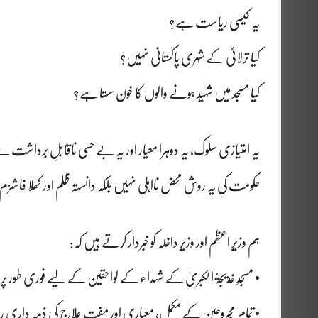
یہ کیسی ریاست ہے؟
کیا ترلائی کے شہری پاکستانی نہیں؟
کیا مسجد میں شہید ہونے والوں کا خون سستا ہے؟
یہ امتیازی سلوک، یہ دوہرا معیار اور یہ بے حسی ناقابلِ برداشت 
حکومت کی یہ روش محض نااہلی نہیں بلکہ دانستہ ظلم اور کھلا فاش
ہم وزیرِ اعظم اور وزیرِ داخلہ کو خبردار کرتے ہیں کہ:
• مسجدِ خدیجۃُ الکبریٰ کے شہداء کے لواحقین کے لیے فوری طور پر و
• تمام مجروحین کے مکمل، معیاری اور مفت علاج کی ذمہ داری 