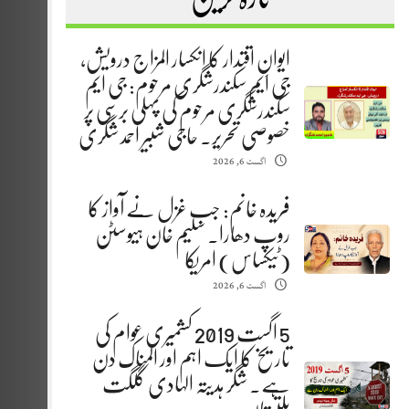
ایوانِ اقتدار کا انکسار المزاج درویش،
جی ایم سکندرشگری مرحوم: جی ایم
سکندرشگری مرحوم کی پہلی برسی پر
خصوصی تحریر. حاجی شبیر احمد شگری
اگست 6, 2026
فریدہ خانم: جب غزل نے آواز کا
روپ دھارا. سلیم خان ہیوسٹن
(ٹیکساس) امریکا
اگست 6, 2026
5 اگست 2019 کشمیری عوام کی
تاریخ کا ایک اہم اور المناک دن
ہے. شگر ہدیتہ الہادی گلگت