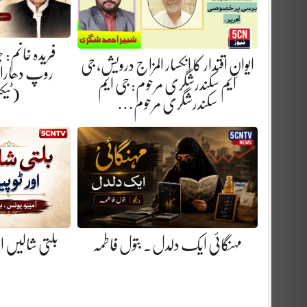
فریدہ خانم:
ایوانِ اقتدار کا انکسار المزاج درویش، جی
روپ دھارا.
ایم سکندرشگری مرحوم: جی ایم
(ٹیک
سکندرشگری مرحوم…
مہنگائی ایک دلدل. بتول فاطمہ
بلتی شالیں او