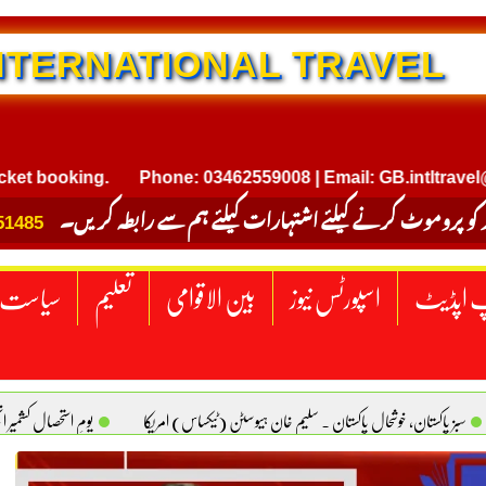
NTERNATIONAL TRAVEL
oking.
Phone: 03462559008 | Email: GB.intltravel@gmail
 کو پروموٹ کرنے کیلئے اشتہارات کیلئے ہم سے رابطہ کریں۔
51485
 اپڈیٹ
اسپورٹس نیوز
بین الاقوامی
تعلیم
سیاست
سبز پاکستان، خوشحال پاکستان . سلیم خان ہیوسٹن (ٹیکساس) امریکا
یومِ استحصالِ کشمیر 
سانیت کی اصل پہچان. یاسر دانیال صابری