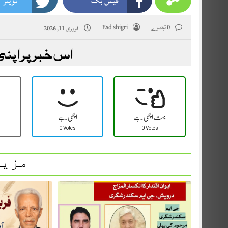
فیس بک
ٹویٹر
0 تبصرے
Esd shigri
فروری 11, 2026
اس خبر پر اپنی
بہت اچھی ہے
اچھی ہے
0 Votes
0 Votes
مزید