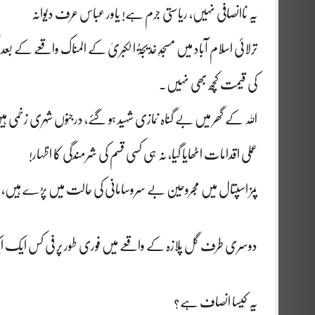
یہ ناانصافی نہیں، ریاستی جرم ہے! یاور عباس عرف دیوانہ
ترلائی اسلام آباد میں مسجدِ خدیجۃُ الکبریٰ کے المناک واقعے کے
کی قیمت کچھ بھی نہیں۔
اللہ کے گھر میں بے گناہ نمازی شہید ہو گئے، درجنوں شہری زخمی 
عملی اقدامات اٹھایا گیا، نہ ہی کسی قسم کی شرمندگی کا اظہار!
پمز اسپتال میں مجروحین بے سروسامانی کی حالت میں پڑے ہیں، جب
دوسری طرف گل پلازہ کے واقعے میں فوری طور پر فی کس ایک ا
یہ کیسا انصاف ہے؟