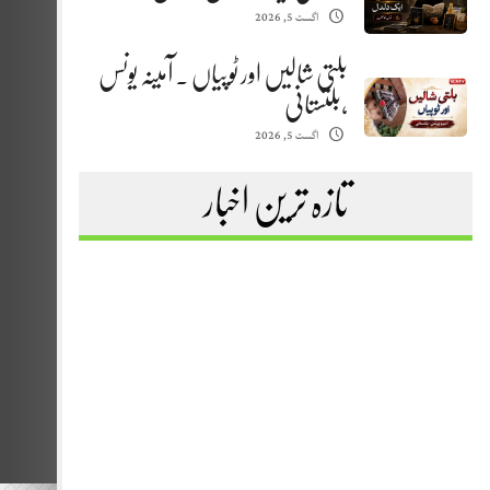
اگست 5, 2026
بلتی شالیں اور ٹوپیاں . آمینہ یونس
،بلتستانی
اگست 5, 2026
تازہ ترین اخبار