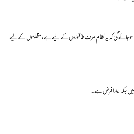
ضح ہو جائے گی کہ یہ نظام صرف طاقتوروں کے لیے ہے، مظلوموں کے لیے
نہیں بلکہ ہمارا فرض ہے۔