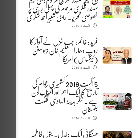
جی ایم سکندرشگری مرحوم: جی ایم
سکندرشگری مرحوم کی پہلی برسی پر
خصوصی تحریر. حاجی شبیر احمد شگری
اگست 6, 2026
فریدہ خانم: جب غزل نے آواز کا
روپ دھارا. سلیم خان ہیوسٹن
(ٹیکساس) امریکا
اگست 6, 2026
5 اگست 2019 کشمیری عوام کی
تاریخ کا ایک اہم اور المناک دن
ہے. شگر ہدیتہ الہادی گلگت
بلتستان
اگست 5, 2026
مہنگائی ایک دلدل. بتول فاطمہ