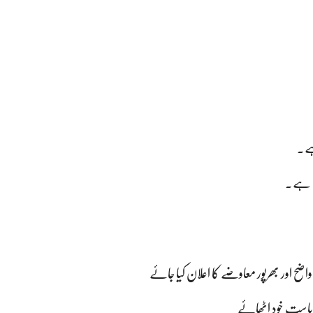
ہے۔
زم ہے۔
اضح اور بھرپور معاوضے کا اعلان کیا جائے
ریاست خود اٹھائے