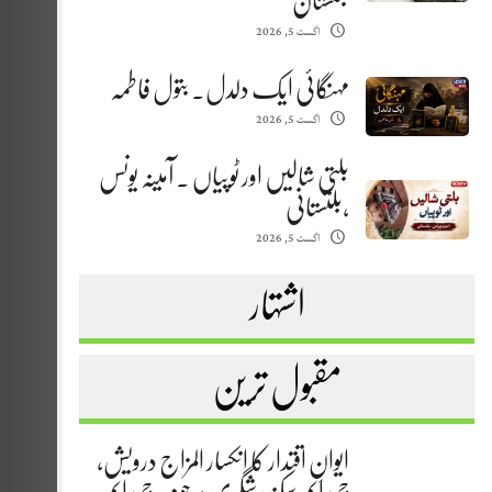
بلتستان
اگست 5, 2026
مہنگائی ایک دلدل. بتول فاطمہ
اگست 5, 2026
بلتی شالیں اور ٹوپیاں . آمینہ یونس
،بلتستانی
اگست 5, 2026
اشتہار
مقبول ترین
ایوانِ اقتدار کا انکسار المزاج درویش،