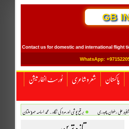
GB I
Contact us for domestic and international flight ticket bo
WhatsApp: +9715220
پاکستان
شعر و شاعری
ٹورسٹ انفارمیشن
انجینیئر علی رضوان چوہدری
برقع پوشی اور مرد کی نگاہ . محمد اسامہ مہر(ملتان )
تازہ ترین