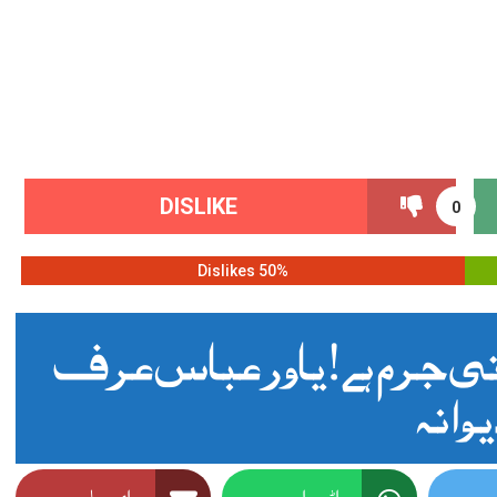
DISLIKE
0
50% Dislikes
تی جرم ہے! یاور عباس عرف
یوانہ