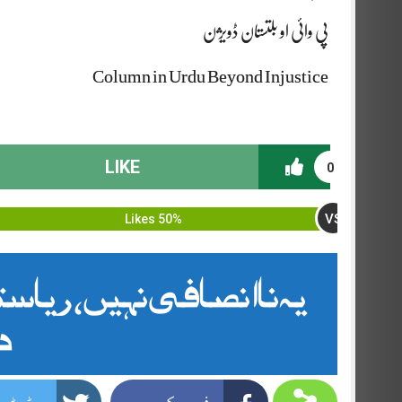
پی وائی او بلتستان ڈویژن
Column in Urdu Beyond Injustice
LIKE
0
VS
50% Likes
یہ ناانصافی نہیں، ریاس
د