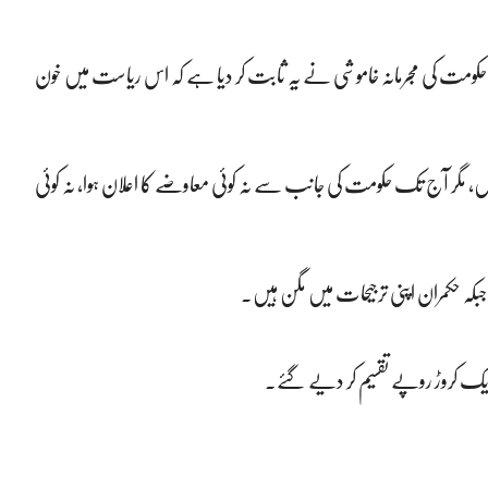
 بعد حکومت کی مجرمانہ خاموشی نے یہ ثابت کر دیا ہے کہ اس ریاست میں خون
ہیں، مگر آج تک حکومت کی جانب سے نہ کوئی معاوضے کا اعلان ہوا، نہ کوئی
کہ حکمران اپنی ترجیحات میں مگن ہیں۔
یک کروڑ روپے تقسیم کر دیے گئے۔