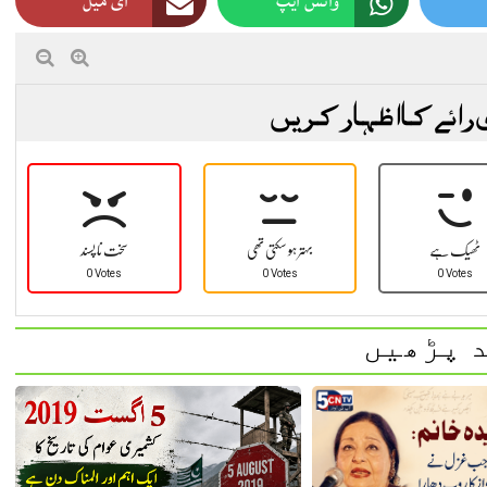
واٹس ایپ
ای میل
 رائے کا اظہار کریں
ٹھیک ہے
بہتر ہو سکتی تھی
سخت نا پسند
0 Votes
0 Votes
0 Votes
 پڑھیں