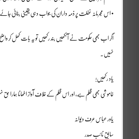
• اس مجرمانہ غفلت پر ذمہ داران کی جواب دہی یقینی بنائی جائے
اگر اب بھی حکومت نے آنکھیں بند رکھیں تو یہ بات کھل کر وا
نہیں۔
یاد رکھیں!
خاموشی بھی ظلم ہے، اور اس ظلم کے خلاف آواز اٹھانا ہمارا حق 
یاور عباس عرف دیوانہ
سابق نائب صدر