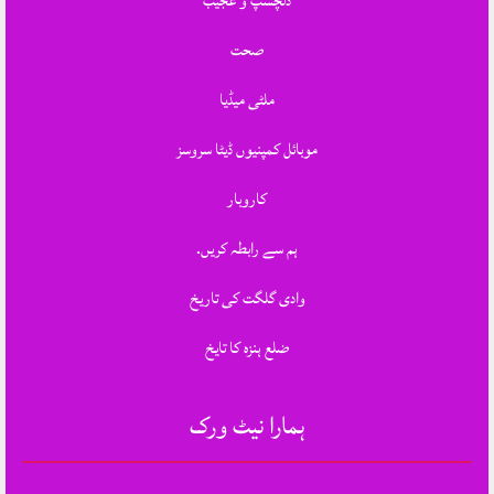
دلچسپ و عجیب
صحت
ملٹی میڈیا
موبائل کمپنیوں ڈیٹا سروسز
کاروبار
ہم سے رابطہ کریں.
وادی گلگت کی تاریخ
ضلع ہنزہ کا تایخ
ہمارا نیٹ ورک