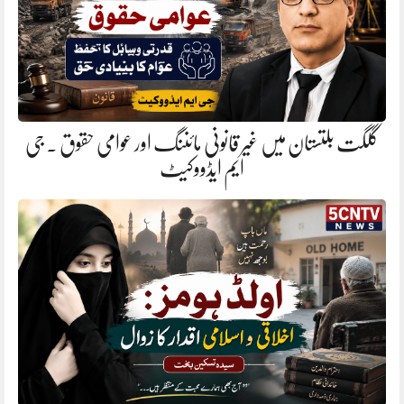
گلگت بلتستان میں غیر قانونی مائننگ اور عوامی حقوق . جی
ایم ایڈووکیٹ