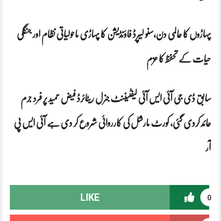
پہاڑوں کا عالمی دن،سنو لیپرڈ فاؤنڈیشن کا پہاڑی ماحولیاتی نظام اور جنگلی
حیات کے تحفظ کا عزم
سابق ڈی جی آئی ایس آئی لیفٹیننٹ جنرل ریٹائرڈ فیض حمید پر فرد جرم
عائد کردی گئی، کورٹ مارشل کی کارروائی شروع کر دی ہے ‏آئی ایس پی
آر
LIKE
0