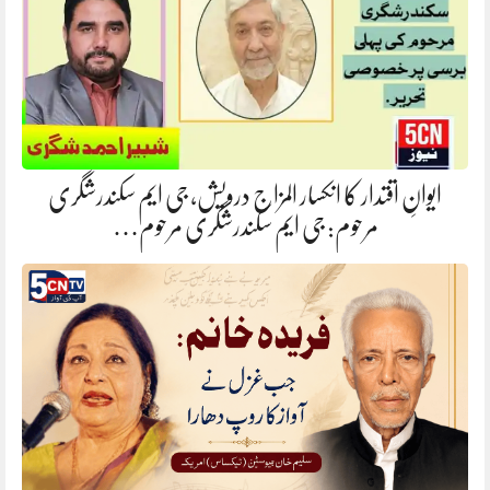
ایوانِ اقتدار کا انکسار المزاج درویش، جی ایم سکندرشگری
مرحوم: جی ایم سکندرشگری مرحوم…