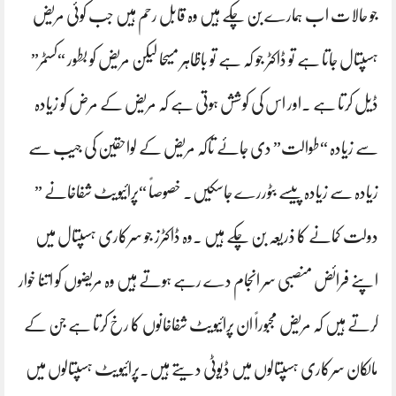
جو حالات اب ہمارے بن چکے ہیں وہ قابل رحم ہیں جب کوئی مریض
ہسپتال جاتا ہے تو ڈاکٹر جو کہ ہے تو باظاہر مسیحا لیکن مریض کو بطور “کسٹمر”
ڈیل کرتا ہے ۔اور اس کی کوشش ہوتی ہے کہ مریض کے مرض کو زیادہ
سے زیادہ “طوالت” دی جائے تاکہ مریض کے لواحقین کی جیب سے
زیادہ سے زیادہ پیسے بٹوررے جاسکیں۔ خصوصاً “پرائیویٹ شفاخانے ”
دولت کمانے کا ذریعہ بن چکے ہیں ۔وہ ڈاکٹرز جو سرکاری ہسپتال میں
اپنے فرائض منصبی سر انجام دے رہے ہوتے ہیں وہ مریضوں کو اتنا خوار
کرتے ہیں کہ مریض مجبوراً ان پرائیویٹ شفاخانوں کا رخ کرتا ہے جن کے
مالکان سرکاری ہسپتالوں میں ڈیوٹی دیتے ہیں۔پرائیویٹ ہسپتالوں میں