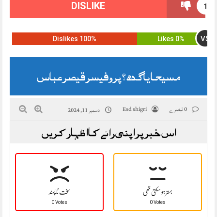
DISLIKE
1
VS
100% Dislikes
0% Likes
مسیحا یا گدھ ؟ پروفیسر قیصر عباس
0 تبصرے
Esd shigri
دسمبر 11, 2024
اس خبر پر اپنی رائے کا اظہار کریں
بہتر ہو سکتی تھی
سخت نا پسند
0 Votes
0 Votes