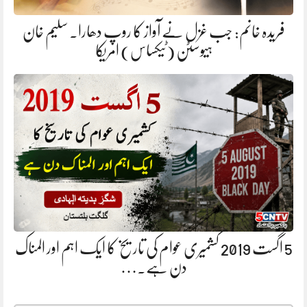
فریدہ خانم: جب غزل نے آواز کا روپ دھارا. سلیم خان
ہیوسٹن (ٹیکساس) امریکا
5 اگست 2019 کشمیری عوام کی تاریخ کا ایک اہم اور المناک
دن ہے.…