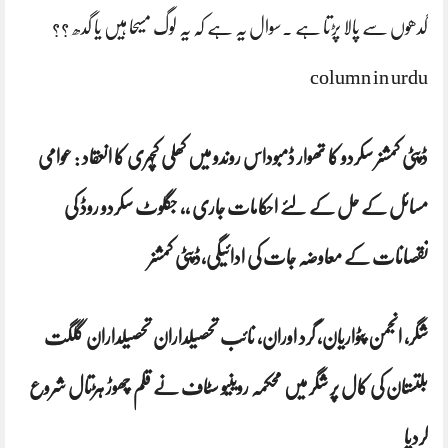
گدھوں سے پالا پڑتا ہے ۔سوال یہ ہے کہ یہ لوگ مسیحا ہیں یا گدھ ؟؟
column in urdu
ڈپٹی کمشنر سکردو کا تھوار ڈمبوداس روندو میں کھلی کچہری کا انعقاد : عوامی
مسائل کے حل کے لئے احکامات جاری ،، جگلوٹ سکردو روڈ کی
نقصانات کے معاوضہ جات کی ادائیگی،ڈپٹی کمشنر
شگر، انجمن پٹواریان، گرد اوران، نائب تحصیلداران تحصیلداران گلگت
بلتستان کی کال پر شگر میں محکمہ روینیو سٹاف نے قلم چھوڑ ہڑتال شروع
کردیا