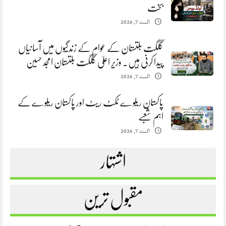
بخت
اگست 7, 2026
گلگت بلتستان کے عوام کے زندگیوں میں آسانیاں
پیدا کرنی ہیں. وزیر اعلیٰ گلگت بلتستان امجد حسین
اگست 7, 2026
پاکستان ریلوے ٹکٹ ریٹ اور پاکستان ریلوے کے
اہم شعبے
اگست 7, 2026
اشتہار
مقبول ترین