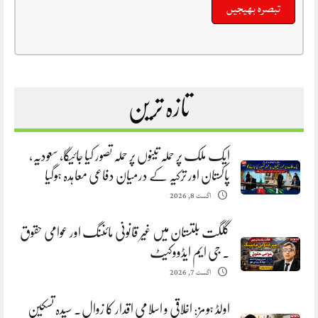
تازہ ترین
ایک ملک پر حملہ تینوں پر حملہ تصور کیا جائیگا، سعودیہ،
پاکستان اور ترکیہ کے درمیان دفاعی معاہدہ ہوگیا
اگست 8, 2026
گلگت بلتستان میں غیر قانونی مائننگ اور عوامی حقوق
. جی ایم ایڈووکیٹ
اگست 7, 2026
اولڈ ہومز: اخلاقی و اسلامی اقدار کا زوال. سیدہ تسکین