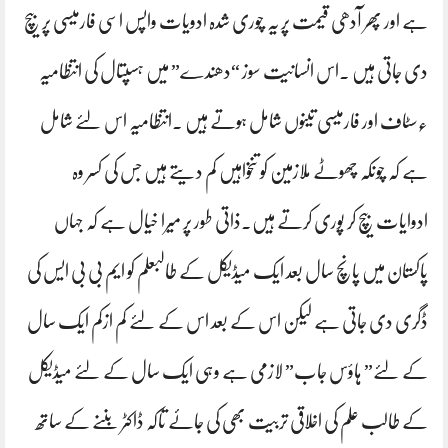
ہے اور پھر آدھی قیمت پر یہ چوری شدہ ادویات واپس اسی فارمیسی پر بیچ
دی جاتی ہیں ۔اس انسانیت سوز “دھندے” میں ہسپتال کی انتظامیہ
٫سٹاف اور فارمیسی تینوں شامل ہوتے ہیں ۔انتظامیہ اس لئے شامل
ہے کہ چونکہ چھوٹے ملازمین کو تنخواہیں کم دیتے ہیں جس کی کسر وہ
ادوایات بیچ کر پوری کرتے ہیں۔ذاتی طور پر میرا خیال ہے کہ جہاں
پاکستان میں پانچ سال بعد ایک میڈیکل کے طالبعلم کو ایم بی بی ایس کی
ڈگری دی جاتی ہے لیکن اس کے بعد اس کے لئے کم ازکم ایک سال
کے لئے” ہاؤس جاب” لازمی ہے وہی ایک سال کے لئے میڈیکل
کے طالب علم کی اخلاقی تربیت بھی کی جائے تاکہ ڈاکٹر بننے کے ساتھ