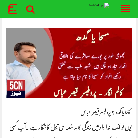
Skip
to
content
مسیحا یا گدھ ؟ پروفیسر قیصر عباس
یوں تو ملک خدا داد میں زندگی کا ہر شعبہ ہی تنزلی کا شکار ہے ۔آپ کسی