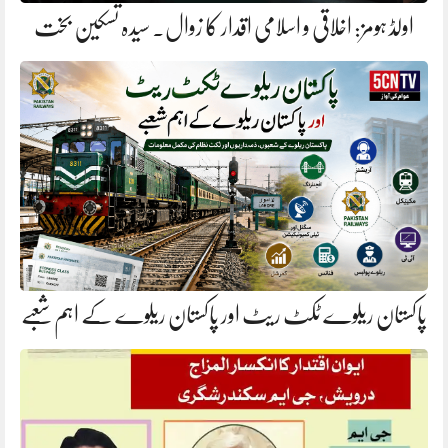
اولڈ ہومز: اخلاقی و اسلامی اقدار کا زوال. سیدہ تسکین بخت
پاکستان ریلوے ٹکٹ ریٹ اور پاکستان ریلوے کے اہم شعبے