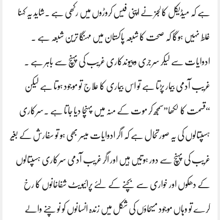
ہے کہ میڈیکل کالجز نے اپنی فیس کروڑوں میں رکھی ہے ۔شاید یہ کہنا
غلط نہیں ہوگا کہ صحت کا شبعہ پاکستان میں مہنگا ترین شبعہ ہے ۔
ادوایات سے لیکر سرجری و پیوندکاری غریب کی پہنچ سے باہر ہے ۔
غریب آدمی بیمار پڑتا ہے تو اس بیماری کا علاج تو موجود ہوتا ہے لیکن
“قسمت کا لکھا”سمجھ کر موت کے منہ میں پہنچا دیا جاتا ہے ۔سرکاری
ہسپتالوں کی یہ صورتحال ہے کہ اگر ادوایات میسر بھی ہو تو سفارش کے بغیر
غریب کی پہنچ سے دور ہوتیں ہیں اور اگر غریب آدمی سرکاری ہسپتالوں
کے دھکوں اور خواری سے بچنے کے لئے پرائیویٹ شفاخانوں کا رخ
کرے تو وہاں موجود مسیحاؤں کی شکل میں زندہ انسانوں کو نوچنے والے