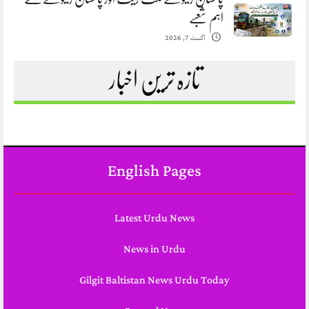
اہم شعبے
اگست 7, 2026
تازہ ترین اخبار
English Pages
Latest Urdu News
News in Urdu
Gilgit Baltistan News Urdu Today