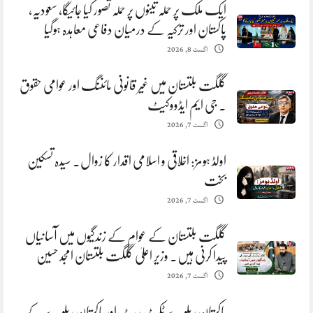
ایک ملک پر حملہ تینوں پر حملہ تصور کیا جائیگا، سعودیہ،
پاکستان اور ترکیہ کے درمیان دفاعی معاہدہ ہوگیا
اگست 8, 2026
گلگت بلتستان میں غیر قانونی مائننگ اور عوامی حقوق
. جی ایم ایڈووکیٹ
اگست 7, 2026
اولڈ ہومز: اخلاقی و اسلامی اقدار کا زوال. سیدہ تسکین
بخت
اگست 7, 2026
گلگت بلتستان کے عوام کے زندگیوں میں آسانیاں
پیدا کرنی ہیں. وزیر اعلیٰ گلگت بلتستان امجد حسین
اگست 7, 2026
پاکستان ریلوے ٹکٹ ریٹ اور پاکستان ریلوے کے