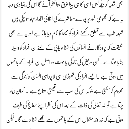
بھی شعبہ کو دیکھ لیں اسی کا ہی بیڑا غرق ہوا نظر آئےگا اس کی بنیادی وجہ
یہ ہے کہ مجموعی طور پر پورے معاشرے کی اخلاقی اقدار تباہ ہو چکی ہیں
شبعہ طب سے تعلق رکھنے افراد کو مسیحا کا نام دیا جاتا ہے اور یہ ہے بھی
حقیقت کہ پرودگار نے انسانوں کی شفاء یابی کے لئے ان افراد کو وسیلہ
بنایا ہوتا ہے ۔کسی مریض کی زندگی یا موت دراصل ان افراد کے ہاتھوں
میں ہوتی ہے ۔ایسے افراد کی تھوڑی سی لاپرواہی انسان کو زندگی سے
محروم کر سکتی ہے جو کہ اس کی سب سے قیمتی متاع ہے ۔انسان بیمار
پڑتا ہے تو اللہ تعالیٰ کی ذات کے بعد اس کی نظر اپنے معالج کی طرف
ہوتی ہے کہ خداوند متعال اس کے ہاتھوں سے مجھے شفا دے گا ۔لیکن