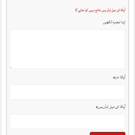
آپکا ای میل ایڈریس شائع نہیں کیا جائے گا
اپنا تبصرہ لکھیں
آپکا نام
*
آپکا ای میل ایڈریس
*