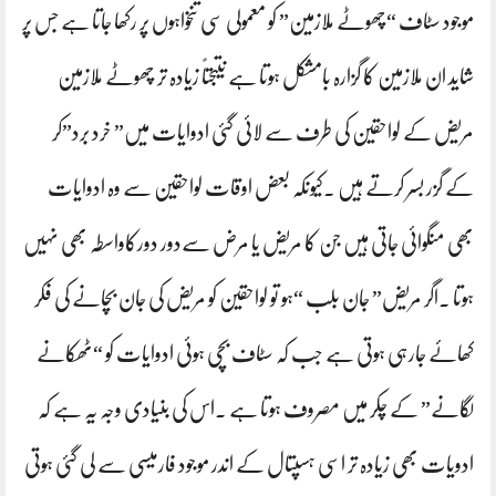
موجود سٹاف “چھوٹے ملازمین” کو معمولی سی تنخواہوں پر رکھا جاتا ہے جس پر
شاید ان ملازمین کا گزارہ بامشکل ہوتا ہے نتیجتاً زیادہ تر چھوٹے ملازمین
مریض کے لواحقین کی طرف سے لائی گئی ادوایات میں” خرد برد”کر
کے گزر بسر کرتے ہیں ۔کیونکہ بعض اوقات لواحقین سے وہ ادوایات
بھی منگوائی جاتی ہیں جن کا مریض یا مرض سےدور دورکاواسطہ بھی نہیں
ہوتا ۔اگر مریض” جان بلب “ہو تو لواحقین کو مریض کی جان بچانے کی فکر
کھائے جارہی ہوتی ہے جب کہ سٹاف بچی ہوئی ادوایات کو “ٹھکانے
لگانے” کے چکر میں مصروف ہوتا ہے ۔اس کی بنیادی وجہ یہ ہے کہ
ادویات بھی زیادہ تر اسی ہسپتال کے اندر موجود فارمیسی سے لی گئی ہوتی