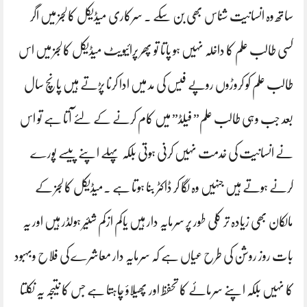
ساتھ وہ انسانیت شناس بھی بن سکے ۔ سرکاری میڈیکل کالجز میں اگر
کسی طالب علم کا داخلہ نہیں ہو پاتا تو پھر پرائیویٹ میڈیکل کالجز میں اس
طالب علم کو کروڑوں روپے فیس کی مد میں ادا کرنا پڑتے ہیں پانچ سال
بعد جب وہی طالب علم” فیلڈ” میں کام کرنے کے لئے آتا ہے تو اس
نے انسانیت کی خدمت نہیں کرنی ہوتی بلکہ پہلے اپنے پیسے پورے
کرنے ہوتے ہیں جنہیں وہ لگا کر ڈاکٹر بنا ہوتا ہے ۔میڈیکل کالجز کے
مالکان بھی زیادہ تر کلی طور پر سرمایہ دار ہیں یاکم ازکم شئیر ہولڈر ہیں اور یہ
بات روز روشن کی طرح عیاں ہے کہ سرمایہ دار معاشرے کی فلاح وبہبود
کا نہیں بلکہ اپنے سرمائے کا تحفظ اور پھیلاؤ چاہتا ہے جس کا نتیجہ یہ نکلتا