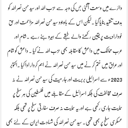
دائرے میں وسعت آگئی جس کی وجہ سے حزب اللہ اور سید حسن نصر اللہ کو
ہدف تنقید بنایا گیا ۔لیکن اس کے باوجود سید حسن نصر اللہ مزاحمت اور حق
خودارادیت پر یقین رکھنے والے طبقے کے ہیرو بنے رہے ۔شام اور
عرب ممالک میں داعش کا مقابلہ بھی حزب اللہ نے کیا ۔ داعش کو شام
اور عراق میں ختم کر نے میں سید حسن نصر اللہ نے اہم کردار ادا کیا ۔اکتوبر
2023ء سے اسرائیلی بربریت اور جارحیت کی سید حسن نصر اللہ نے نہ
صرف مخالفت کی بلکہ اسرائیل کے مقابلے میں فلسطین کی ہر سطح پر
حمایت جاری رکھی ہے اور یہ حمایت نہ صرف سفارتی سطح پر تھی بلکہ
عسکری سطح پر بھی تھی۔ سید حسن نصر اللہ کی شہادت ایران کے لئے بھی