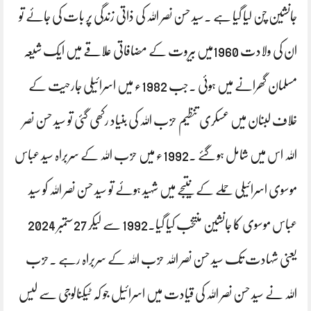
جانشین چن لیا گیا ہے ۔سید حسن نصر اللہ کی ذاتی زندگی پر بات کی جائے تو
ان کی ولادت 1960میں بیروت کے مضافاتی علاقے میں ایک شیعہ
مسلمان گھرانے میں ہوئی ۔جب 1982ء میں اسرائیلی جارحیت کے
خلاف لبنان میں عسکری تنظیم حزب اللہ کی بنیاد رکھی گئی تو سید حسن نصر
اللہ اس میں شامل ہوگئے ۔1992ء میں حزب اللہ کے سربراہ سید عباس
موسوی اسرائیلی حملے کے نتیجے میں شہید ہوئے تو سید حسن نصر اللہ کو سید
عباس موسوی کا جانشین منتخب کیا گیا۔1992 سے لیکر 27ستمبر 2024
یعنی شہادت تک سید حسن نصر اللہ حزب اللہ کے سربراہ رہے ۔حزب
اللہ نے سید حسن نصر اللہ کی قیادت میں اسرائیل جو کہ ٹیکنالوجی سے لیس