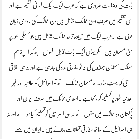
بات کی وضاحت ضروری ہے کہ عرب لیگ ایک لسانی تنظیم ہے اور
اس تنظیم میں صرف وہی ممالک شامل ہیں جن ممالک کی مادری زبان
عربی ہے ۔عرب لیگ میں زیادہ تر وہ ممالک شامل ہیں جو مسلکی طور پر
سنی مسلمان ہیں ۔مگر یہاں ایک بات قابل افسوس ہے کہ اپنے ہم
مسلک مسلمان بھائیوں کی نہ تو سفارتی مدد کی جارہی ہے اور نہ ہی اخلاقی
۔حتی کہ بہت سارے مسلمان ممالک نے تو اسرائیل کو اعلانیہ اور غیر
اعلانیہ طور پر تسلیم کر رکھا ہے ۔اسلامی ممالک میں صرف ایران اور
پاکستان وہ ممالک ہیں جنہوں نے نہ ہی اسرائیل کو تسلیم کیا ہوا ہے اور نہ
ہی اسرائیل کے ساتھ سفارتی تعلقات بنائے ہیں ۔ایران میں بسنے