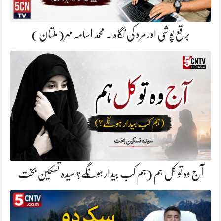
برقع پوشی اور مرد کی نگاہ . محمد اسامہ مہر(ملتان )
آج وہ تو کل ہم (ہم کب بیدار ہونگے؟ سیدہ تسکین بخت