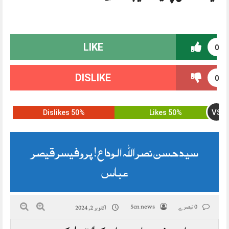
LIKE
0
DISLIKE
0
VS
50% Dislikes
50% Likes
سید حسن نصر اللہ الوداع! پروفیسر قیصر
عباس
0 تبصرے
5cn news
اکتوبر 2, 2024