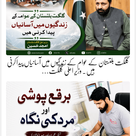
گلگت بلتستان کے عوام کے زندگیوں میں آسانیاں پیدا کرنی
ہیں. وزیر اعلیٰ گلگت…