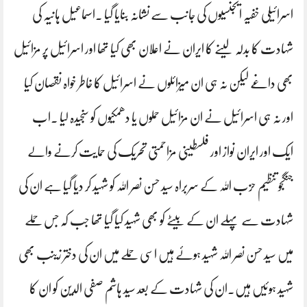
اسرائیلی خفیہ ایجنسیوں کی جانب سے نشانہ بنایا گیا ۔اسماعیل ہانیہ کی
شہادت کا بدلہ لینے کا ایران نے اعلان بھی کیا تھا اور اسرائیل پر مزائیل
بھی داغے لیکن نہ ہی ان میزائلوں نے اسرائیل کا خاطر خواہ نقصان کیا
اور نہ ہی اسرائیل نے ان مزائیل حملوں یا دھمکیوں کو سنجیدہ لیا ۔اب
ایک اور ایران نواز اور فلسطینی مزاحمتی تحریک کی حمایت کرنے والے
جنگجو تنظیم حزب اللہ کے سربراہ سید حسن نصر اللہ کو شہید کر دیا گیا ہے ان کی
شہادت سے پہلے ان کے بیٹے کو بھی شہید کیا گیا تھا جب کہ جس حملے
میں سید حسن نصر اللہ شہید ہوئے ہیں اسی حملے میں ان کی دختر زینب بھی
شہید ہوئیں ہیں۔ان کی شہادت کے بعد سید ہاشم صفی الدین کو ان کا