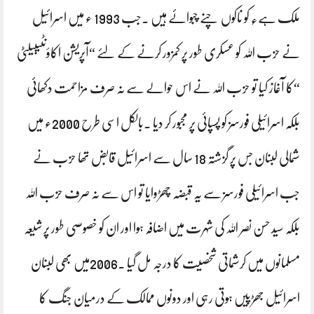
ملک ہے٫ کو ناکوں چنے چبوائے ہیں ۔جب 1993 ء میں اسرائیل
نے حزب اللہ کو عسکری طور پر کمزور کرنے کے لئے “آپریشن اکاؤنٹیبیلٹی
“کا آغاز کیا تو حزب اللہ نے اس حوالے سے نہ صرف مزاحمت دکھائی
بلکہ اسرائیلی فورسز کو پسپائی پر مجبور کر دیا ۔بالکل اسی طرح 2000ء میں
شمالی لبنان جس پر گزشتہ 18 سال سے اسرائیل قابض تھا حزب نے
جب اسرائیلی فورسز سے یہ قبضہ چھڑوایا تو اس سے نہ صرف حزب اللہ
بلکہ سید حسن نصر اللہ کی شہرت میں اضافہ ہوا اور ان کو خصوصی طور پر شیعہ
مسلمانوں میں کرشماتی شخصیت کا درجہ مل گیا ۔2006میں بھی لبنان
اسرائیل جھڑپیں ہوتی رہی اور دونوں ممالک کے درمیان جنگ کا