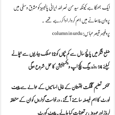
ایک جھٹکا ہے کیونکہ سید حسن نصر اللہ ایرانی پالیسیز کو مشرق وسطی میں
پروان چڑھانے میں اہم کردار ادا کررہے تھے ۔
پروفیسر قیصر عباس! column in urdu
ضلع شگر میں پانچ سال سے کم بچوں کو 12 مہلک بیماریوں سے بچانے
کیلئے 14 روزہ بیگ کیچ اپ ویکسینیشن کا عمل شروع ہوگی
محکمہ تعلیم گلگت بلتستان کے خالی اسامیوں کے حوالے سے چیف
کورٹ کا اہم فیصلہ سامنے آ گئے ، درخواست گزاروں کو ان کے متعلقہ
گریڈز اور عہدوں پر تعینات کیا جائے۔ چیف کورٹ