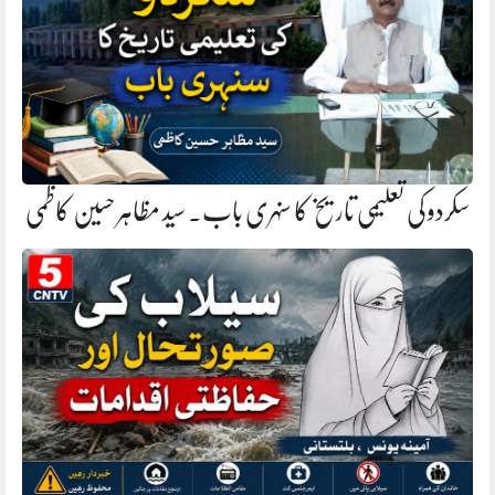
سکردو کی تعلیمی تاریخ کا سنہری باب. سید مظاہر حسین کاظمی