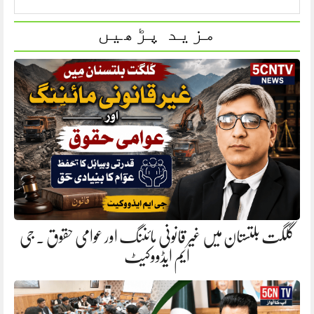
مزید پڑھیں
گلگت بلتستان میں غیر قانونی مائننگ اور عوامی حقوق . جی
ایم ایڈووکیٹ