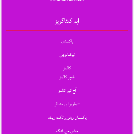
اہم کیٹاگریز
پاکستان
ٹیکنالوجی
کالمز
فیچر کالمز
آج کے کالمز
تصاویر اور مناظر
پاکستان ریلوے ٹکٹ ریٹ،
جشنِ مے فنگ