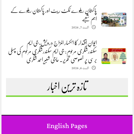
پاکستان ریلوے ٹکٹ ریٹ اور پاکستان ریلوے کے
اہم شعبے
اگست 7, 2026
ایوانِ اقتدار کا انکسار المزاج درویش، جی ایم
سکندرشگری مرحوم: جی ایم سکندرشگری مرحوم کی پہلی
برسی پر خصوصی تحریر. حاجی شبیر احمد شگری
اگست 6, 2026
تازہ ترین اخبار
English Pages