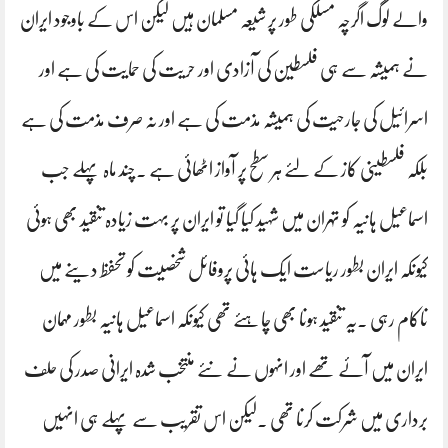
والے لوگ اگرچہ مسلکی طور پر شیعہ مسلمان ہیں لیکن اس کے باوجود ایران
نے ہمیشہ سے ہی فلسطین کی آزادی اور حریت کی حمایت کی ہے اور
اسرائیل کی جارحیت کی ہمیشہ مذمت کی ہے اور نہ صرف مذمت کی ہے
بلکہ فلسطینی کاز کے لئے ہر سطح پر آواز اٹھائی ہے ۔چند ماہ پہلے جب
اسماعیل ہانیہ کو تہران میں شہید کیا گیا تو ایران پر بہت زیادہ تنقید بھی ہوئی
کیونکہ ایران بطور ریاست ایک ہائی پروفائل شخصیت کو تحفظ دینے میں
ناکام رہی ۔یہ تنقید ہونا بھی چاہئے تھی کیونکہ اسماعیل ہانیہ بطور مہمان
ایران میں آئے تھے اور انہوں نے نئے منتخب شدہ ایرانی صدر کی حلف
برداری میں شرکت کرنا تھی ۔لیکن اس تقریب سے پہلے ہی انہیں