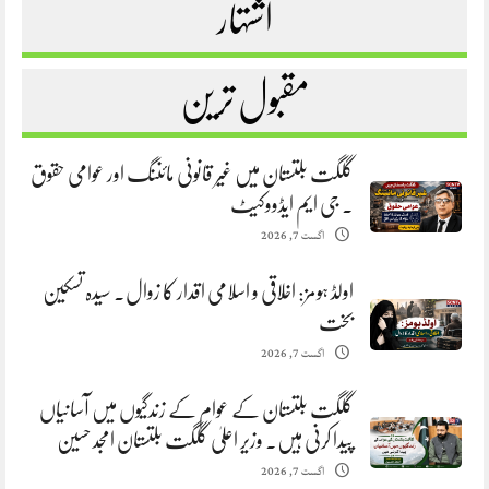
اشتہار
مقبول ترین
گلگت بلتستان میں غیر قانونی مائننگ اور عوامی حقوق
. جی ایم ایڈووکیٹ
اگست 7, 2026
اولڈ ہومز: اخلاقی و اسلامی اقدار کا زوال. سیدہ تسکین
بخت
اگست 7, 2026
گلگت بلتستان کے عوام کے زندگیوں میں آسانیاں
پیدا کرنی ہیں. وزیر اعلیٰ گلگت بلتستان امجد حسین
اگست 7, 2026