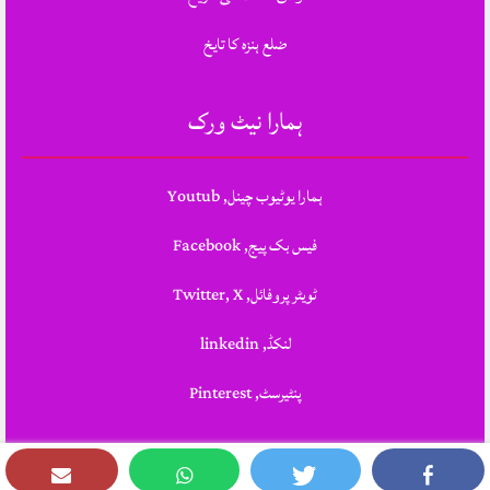
ضلع ہنزہ کا تایخ
ہمارا نیٹ ورک
ہمارا یوٹیوب چینل, Youtub
فیس بک پیج, Facebook
ٹویٹر پروفائل, Twitter, X
لنکڈ, linkedin
پنٹیرسٹ, Pinterest
Theme Designed & Developed By
STYLOTHEMES