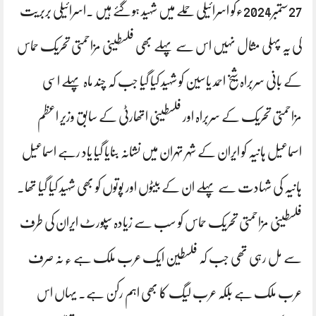
27ستمبر2024ءکو اسرائیلی حملے میں شہید ہوگئے ہیں ۔اسرائیلی بربریت
کی یہ پہلی مثال نہیں اس سے پہلے بھی فلسطینی مزاحمتی تحریک حماس
کے بانی سربراہ شیخ احمد یاسین کو شہید کیا گیا جب کہ چند ماہ پہلے اسی
مزاحمتی تحریک کے سربراہ اور فلسطینی اتھارٹی کے سابق وزیر اعظم
اسماعیل ہانیہ کو ایران کے شہر تہران میں نشانہ بنایا گیا یاد رہے اسماعیل
ہانیہ کی شہادت سے پہلے ان کے بیٹوں اور پوتوں کو بھی شہید کیا گیا تھا۔
فلسطینی مزاحمتی تحریک حماس کو سب سے زیادہ سپورٹ ایران کی طرف
سے مل رہی تھی جب کہ فلسطین ایک عرب ملک ہے ٫ نہ صرف
عرب ملک ہے بلکہ عرب لیگ کا بھی اہم رکن ہے۔ یہاں اس