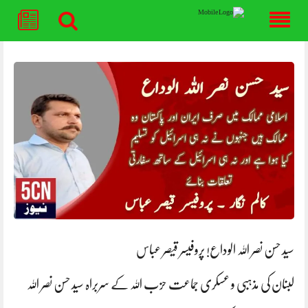
Skip
to
content
سید حسن نصر اللہ الوداع! پروفیسر قیصر عباس
لبنان کی مذہبی و عسکری جماعت حزب اللہ کے سربراہ سید حسن نصر اللہ