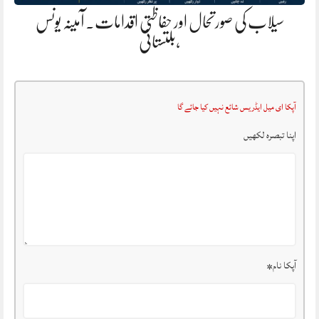
سیلاب کی صورتحال اور حفاظتی اقدامات. آمینہ یونس
،بلتستانی
آپکا ای میل ایڈریس شائع نہیں کیا جائے گا
اپنا تبصرہ لکھیں
آپکا نام
*