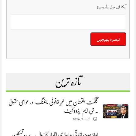
آپکا ای میل ایڈریس
*
تازہ ترین
گلگت بلتستان میں غیر قانونی مائننگ اور عوامی حقوق
. جی ایم ایڈووکیٹ
اگست 7, 2026
اولڈ ہومز: اخلاقی و اسلامی اقدار کا زوال. سیدہ تسکین