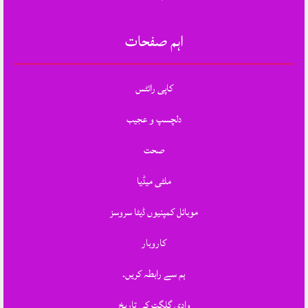
اہم صفحات
کاپی رائٹس
دلچسپ و عجیب
صحت
ملٹی میڈیا
موبائل کمپنیوں ڈیٹا سروسز
کاروبار
ہم سے رابطہ کریں.
وادی گلگت کی تاریخ