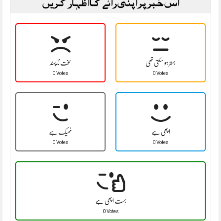
اس خبر پر اپنی رائے کا اظہار کریں
بہتر ہو سکتی تھی
سخت نا پسند
0 Votes
0 Votes
اچھی ہے
ٹھیک ہے
0 Votes
0 Votes
بہت اچھی ہے
0 Votes