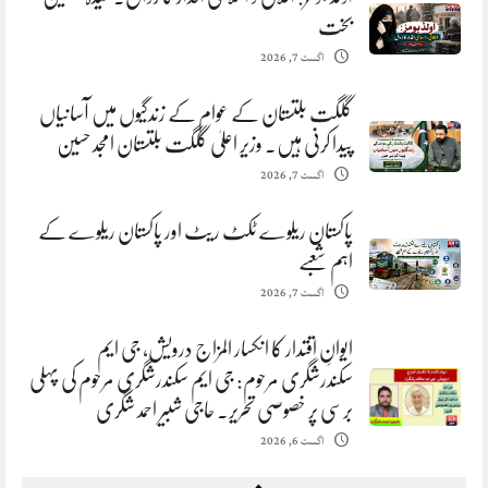
بخت
اگست 7, 2026
گلگت بلتستان کے عوام کے زندگیوں میں آسانیاں
پیدا کرنی ہیں. وزیر اعلیٰ گلگت بلتستان امجد حسین
اگست 7, 2026
پاکستان ریلوے ٹکٹ ریٹ اور پاکستان ریلوے کے
اہم شعبے
اگست 7, 2026
ایوانِ اقتدار کا انکسار المزاج درویش، جی ایم
سکندرشگری مرحوم: جی ایم سکندرشگری مرحوم کی پہلی
برسی پر خصوصی تحریر. حاجی شبیر احمد شگری
اگست 6, 2026