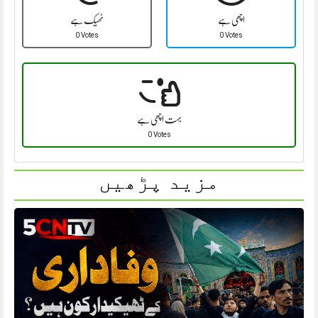
اچھی ہے
ٹھیک ہے
0 Votes
0 Votes
بہت اچھی ہے
0 Votes
مزید پڑھیں