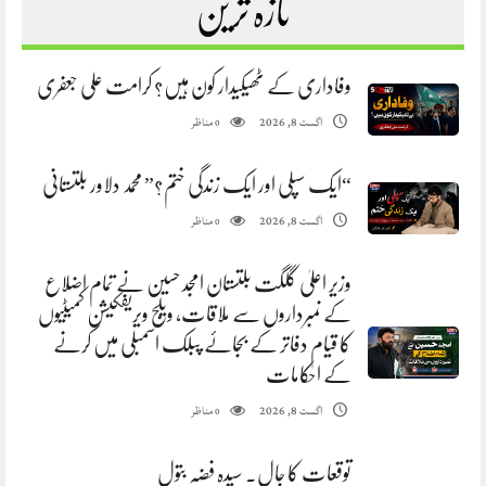
تازہ ترین
وفاداری کے ٹھیکیدار کون ہیں؟ کرامت علی جعفری
مناظر
اگست 8, 2026
0
“ایک سپلی اور ایک زندگی ختم؟” محمد دلاور بلتستانی
مناظر
اگست 8, 2026
0
وزیر اعلیٰ گلگت بلتستان امجد حسین نے تمام اضلاع
کے نمبرداروں سے ملاقات، ویلج ویریفکیشن کمیٹیوں
کا قیام دفاتر کے بجائے پبلک اسمبلی میں کرنے
کے احکامات
مناظر
اگست 8, 2026
0
توقعات کا جال. سیدہ فضہ بتول