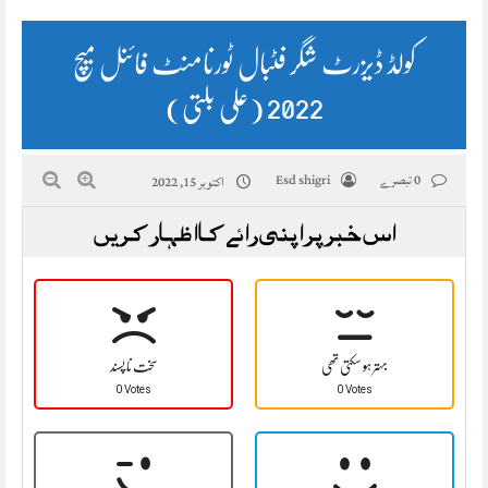
کولڈ ڈیزرٹ شگر فٹبال ٹورنامنٹ فائنل میچ
2022 (علی بلتی)
0 تبصرے
Esd shigri
اکتوبر 15, 2022
اس خبر پر اپنی رائے کا اظہار کریں
بہتر ہو سکتی تھی
سخت نا پسند
0 Votes
0 Votes