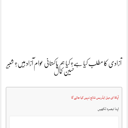
آزادی کا مطلب کیا ہے؟ کیا ہم پاکستانی عوام آزاد ہیں؟ شبیر
حسین کمال
آپکا ای میل ایڈریس شائع نہیں کیا جائے گا
اپنا تبصرہ لکھیں