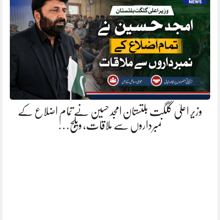
وزیر اعلیٰ گلگت بلتستان امجد حسین نے تمام اضلاع کے
نمبرداروں سے ملاقات، ویلج…