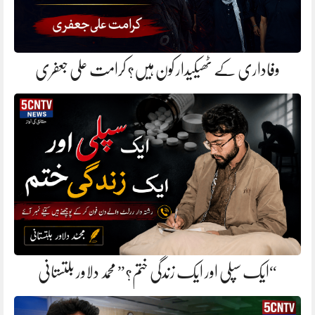
وفاداری کے ٹھیکیدار کون ہیں؟ کرامت علی جعفری
“ایک سپلی اور ایک زندگی ختم؟” محمد دلاور بلتستانی