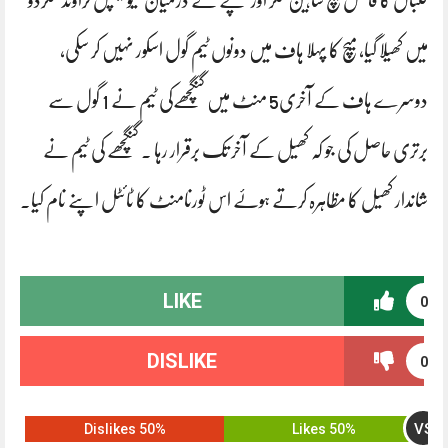
فٹبال کا فائنل میچ شاہین کلر اور گنگھچے کے درمیان میونیسپل گراونڈ سکردو
میں کھیلا گیا، میچ کا پہلا ہاف میں دونوں ٹیم گول اسکور نہیں کر سکی،
دوسرے ہاف کے آخری5 منٹ میں گنگچھےکی ٹیم نے 1 گول سے
برتری حاصل کی جو کہ کھیل کے آخر تک برقرار رہا ۔ گنگچھے کی ٹیم نے
شاندار کھیل کا مظاہرہ کرتے ہوۓ اس ٹورنامنٹ کا ٹائٹل اپنے نام کیا۔
LIKE
0
DISLIKE
0
VS
50% Dislikes
50% Likes