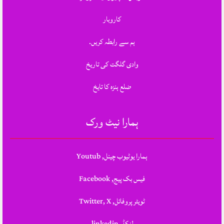
کاروبار
ہم سے رابطہ کریں.
وادی گلگت کی تاریخ
ضلع ہنزہ کا تایخ
ہمارا نیٹ ورک
ہمارا یوٹیوب چینل, Youtub
فیس بک پیج, Facebook
ٹویٹر پروفائل, Twitter, X
لنکڈ, linkedin