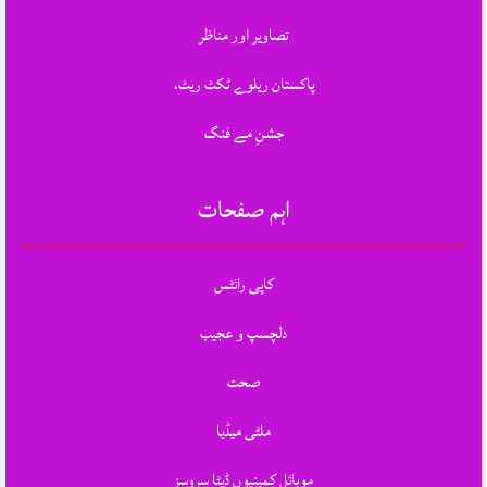
تصاویر اور مناظر
پاکستان ریلوے ٹکٹ ریٹ،
جشنِ مے فنگ
اہم صفحات
کاپی رائٹس
دلچسپ و عجیب
صحت
ملٹی میڈیا
موبائل کمپنیوں ڈیٹا سروسز