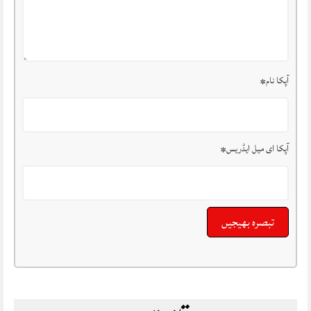
آپکا نام
*
آپکا ای میل ایڈریس
*