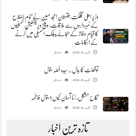
وزیر اعلیٰ گلگت بلتستان امجد حسین نے تمام اضلاع
کے نمبرداروں سے ملاقات، ویلج ویریفکیشن کمیٹیوں
کا قیام دفاتر کے بجائے پبلک اسمبلی میں کرنے
کے احکامات
مناظر
اگست 8, 2026
0
توقعات کا جال. سیدہ فضہ بتول
مناظر
اگست 8, 2026
0
نکاح مشکل، زنا آسان کیوں؟ بتول فاطمہ
مناظر
اگست 8, 2026
0
تازہ ترین اخبار