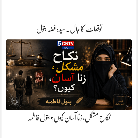
توقعات کا جال. سیدہ فضہ بتول
نکاح مشکل، زنا آسان کیوں؟ بتول فاطمہ