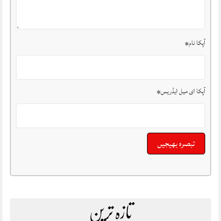
آپکا نام
*
آپکا ای میل ایڈریس
*
تازہ ترین