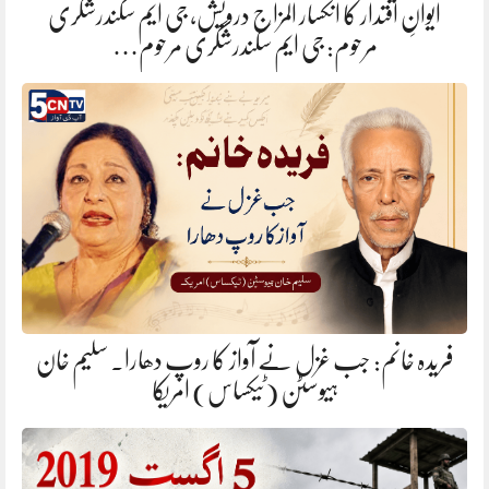
ایوانِ اقتدار کا انکسار المزاج درویش، جی ایم سکندرشگری
مرحوم: جی ایم سکندرشگری مرحوم…
فریدہ خانم: جب غزل نے آواز کا روپ دھارا. سلیم خان
ہیوسٹن (ٹیکساس) امریکا