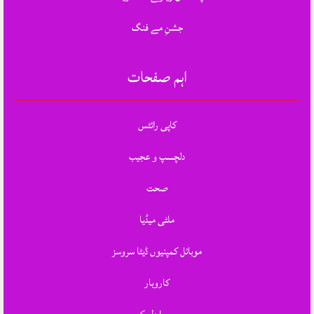
جشنِ مے فنگ
اہم صفحات
کاپی رائٹس
دلچسپ و عجیب
صحت
ملٹی میڈیا
موبائل کمپنیوں ڈیٹا سروسز
کاروبار