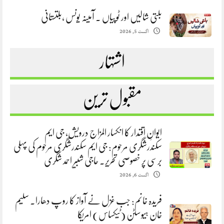
بلتی شالیں اور ٹوپیاں . آمینہ یونس ،بلتستانی
اگست 5, 2026
اشتہار
مقبول ترین
ایوانِ اقتدار کا انکسار المزاج درویش، جی ایم
سکندرشگری مرحوم: جی ایم سکندرشگری مرحوم کی پہلی
برسی پر خصوصی تحریر. حاجی شبیر احمد شگری
اگست 6, 2026
فریدہ خانم: جب غزل نے آواز کا روپ دھارا. سلیم
خان ہیوسٹن (ٹیکساس) امریکا