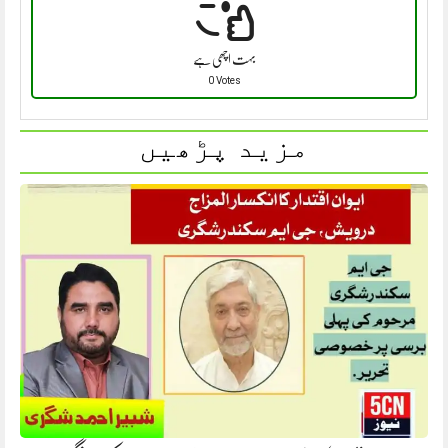
بہت اچھی ہے
0 Votes
مزید پڑھیں