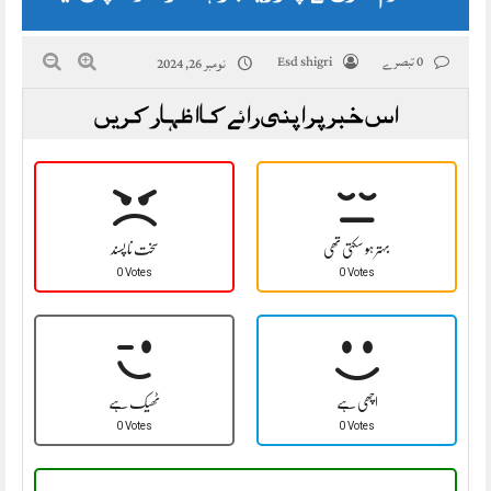
0 تبصرے
Esd shigri
نومبر 26, 2024
اس خبر پر اپنی رائے کا اظہار کریں
بہتر ہو سکتی تھی
سخت نا پسند
0 Votes
0 Votes
اچھی ہے
ٹھیک ہے
0 Votes
0 Votes