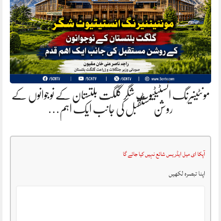
مونٹینیرنگ انسٹیٹیوٹ شگر گلگت بلتستان کے نوجوانوں کے
روشن مستقبل کی جانب ایک اہم…
آپکا ای میل ایڈریس شائع نہیں کیا جائے گا
اپنا تبصرہ لکھیں