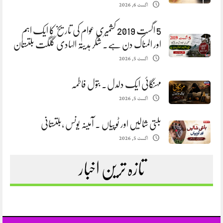
اگست 6, 2026
5 اگست 2019 کشمیری عوام کی تاریخ کا ایک اہم
اور المناک دن ہے. شگر ہدیتہ الہادی گلگت بلتستان
اگست 5, 2026
مہنگائی ایک دلدل. بتول فاطمہ
اگست 5, 2026
بلتی شالیں اور ٹوپیاں . آمینہ یونس ،بلتستانی
اگست 5, 2026
تازہ ترین اخبار