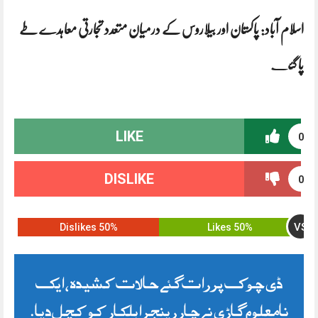
اسلام آباد: پاکستان اور بیلاروس کے درمیان متعدد تجارتی معاہدے طے
پا گئ
ے
LIKE
0
DISLIKE
0
VS
50% Dislikes
50% Likes
ڈی چوک پر رات گئے حالات کشیدہ، ایک
نامعلوم گاڑی نے چار رینجر اہلکار کو کچل دیا.