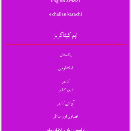
English Articles
e challan karachi
اہم کیٹاگریز
پاکستان
ٹیکنالوجی
کالمز
فیچر کالمز
آج کے کالمز
تصاویر اور مناظر
پاکستان ریلوے ٹکٹ ریٹ،