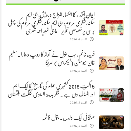
ایوانِ اقتدار کا انکسار المزاج درویش، جی ایم
سکندرشگری مرحوم: جی ایم سکندرشگری مرحوم کی پہلی
برسی پر خصوصی تحریر. حاجی شبیر احمد شگری
اگست 6, 2026
فریدہ خانم: جب غزل نے آواز کا روپ دھارا. سلیم
خان ہیوسٹن (ٹیکساس) امریکا
اگست 6, 2026
5 اگست 2019 کشمیری عوام کی تاریخ کا ایک اہم
اور المناک دن ہے. شگر ہدیتہ الہادی گلگت بلتستان
اگست 5, 2026
مہنگائی ایک دلدل. بتول فاطمہ
اگست 5, 2026