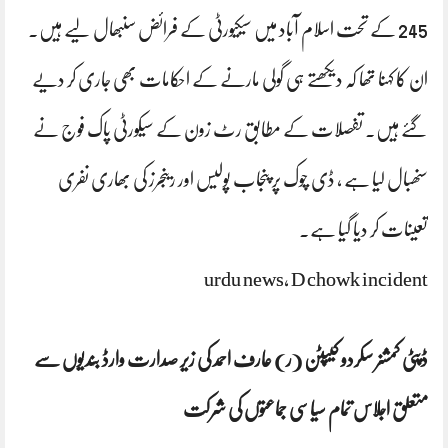
245 کے تحت اسلام آباد میں سیکیورٹی کے فرائض سنبھال لیے ہیں۔
ان کا کہنا تھا کہ دیکھتے ہی گولی مارنے کے احکامات بھی جاری کر دیے
گئے ہیں۔ تفصلات کے مطابق رٹ زون کے سیکورٹی پاک فوج نے
سنھبال لیا ہے ، ڈی چوک پر پنجاب پولیس اور رینجرز کی بھاری نفری
تعینات کر دیا گیا ہے.
urdu news, D chowk incident
ڈپٹی کمشنر سکردو کیپٹن (ر) عارف احمد کی زیر صدارت وارڈ بندیوں سے
متعلق اجلاس تمام سیاسی جماعتوں کی شرکت