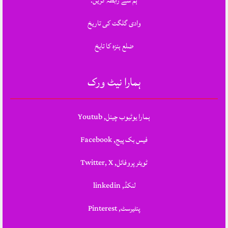
ہم سے رابطہ کریں.
وادی گلگت کی تاریخ
ضلع ہنزہ کا تایخ
ہمارا نیٹ ورک
ہمارا یوٹیوب چینل, Youtub
فیس بک پیج, Facebook
ٹویٹر پروفائل, Twitter, X
لنکڈ, linkedin
پنٹیرسٹ, Pinterest