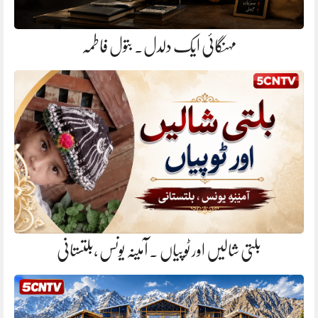
مہنگائی ایک دلدل. بتول فاطمہ
بلتی شالیں اور ٹوپیاں . آمینہ یونس ،بلتستانی