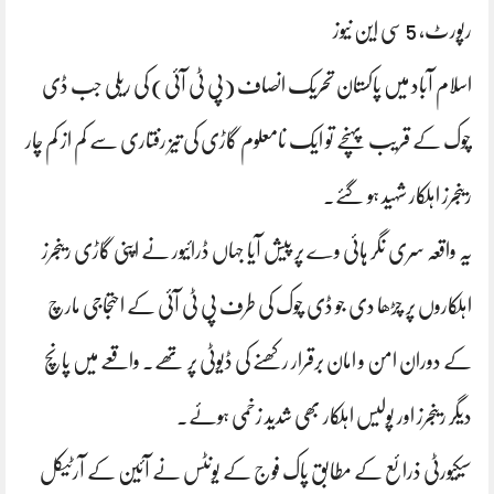
رپورٹ، 5 سی این نیوز
اسلام آباد میں پاکستان تحریک انصاف (پی ٹی آئی) کی ریلی جب ڈی
چوک کے قریب پہنچے تو ایک نامعلوم گاڑی کی تیز رفتاری سے کم از کم چار
رینجرز اہلکار شہید ہو گئے۔
یہ واقعہ سری نگر ہائی وے پر پیش آیا جہاں ڈرائیور نے اپنی گاڑی رینجرز
اہلکاروں پر چڑھا دی جو ڈی چوک کی طرف پی ٹی آئی کے احتجاجی مارچ
کے دوران امن و امان برقرار رکھنے کی ڈیوٹی پر تھے۔ واقعے میں پانچ
دیگر رینجرز اور پولیس اہلکار بھی شدید زخمی ہوئے۔
سیکیورٹی ذرائع کے مطابق پاک فوج کے یونٹس نے آئین کے آرٹیکل