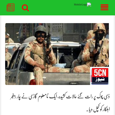
Skip
to
content
ڈی چوک پر رات گئے حالات کشیدہ، ایک نامعلوم گاڑی نے چار رینجر
اہلکار کو کچل دیا.