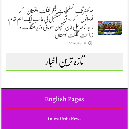
مونٹینیرنگ انسٹیٹیوٹ شگر گلگت بلتستان کے
نوجوانوں کے روشن مستقبل کی جانب ایک اہم قدم،
راجہ ناصر علی خان مقپون صوبائی وزیر جنگلات و
زراعت گلگت بلتستان
اگست 5, 2026
تازہ ترین اخبار
English Pages
Latest Urdu News