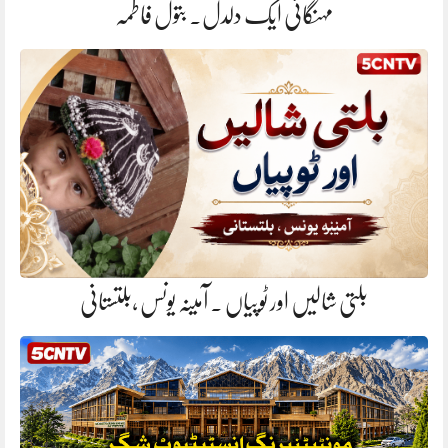
مہنگائی ایک دلدل. بتول فاطمہ
بلتی شالیں اور ٹوپیاں . آمینہ یونس ،بلتستانی