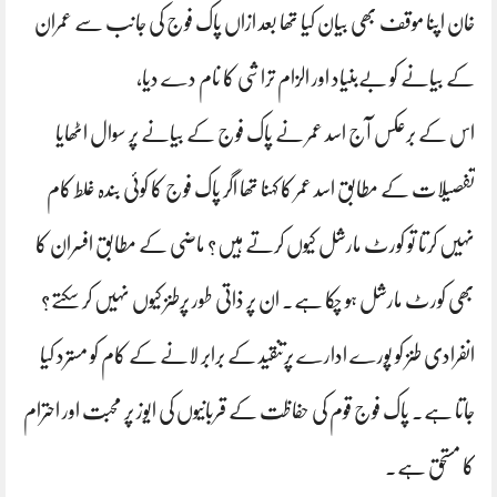
خان اپنا موقف بھی بیان کیا تھا بعد ازاں پاک فوج کی جانب سے عمران
کے بیانے کو بےبنیاد اور الزام تراشی کا نام دے دیا،
اس کے برعکس آج اسد عمر نے پاک فوج کے بیانے پر سوال اٹھایا
تفصیلات کے مطابق اسد عمر کا کہنا تھا اگر پاک فوج کا کوئی بندہ غلط کام
نہیں کرتا تو کورٹ مارشل کیوں کرتے ہیں؟ ماضی کے مطابق افسران کا
بھی کورٹ مارشل ہو چکا ہے۔ ان پر ذاتی طور پرطنز کیوں نہیں کر سکتے؟
انفرادی طنز کو پورے ادارے پرتنقید کے برابر لانے کے کام کو مسترد کیا
جاتا ہے۔ پاک فوج قوم کی حفاظت کے قربانیوں کی ایوز پر محبت اور احترام
کا مستحق ہے۔