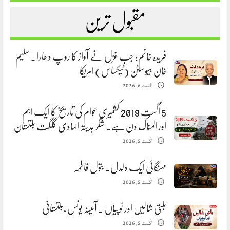
مقبول ترین
فریدہ خانم: جب غزل نے آواز کا روپ دھارا. سلیم
خان ہیوسٹن (ٹیکساس) امریکا
اگست 6, 2026
5 اگست 2019 کشمیری عوام کی تاریخ کا ایک اہم
اور المناک دن ہے. شگر ہدیتہ الہادی گلگت بلتستان
اگست 5, 2026
مہنگائی ایک دلدل. بتول فاطمہ
اگست 5, 2026
بلتی شالیں اور ٹوپیاں . آمینہ یونس ،بلتستانی
اگست 5, 2026