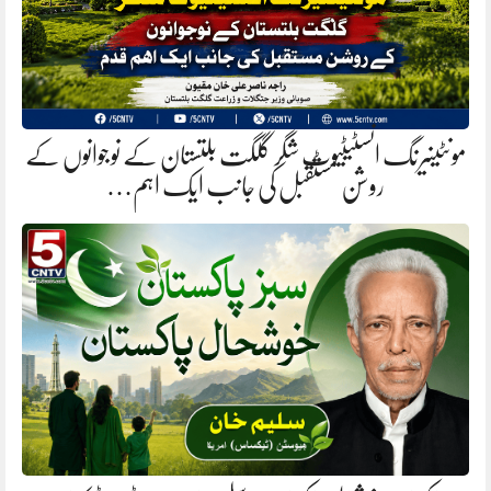
مونٹینیرنگ انسٹیٹیوٹ شگر گلگت بلتستان کے نوجوانوں کے
روشن مستقبل کی جانب ایک اہم…