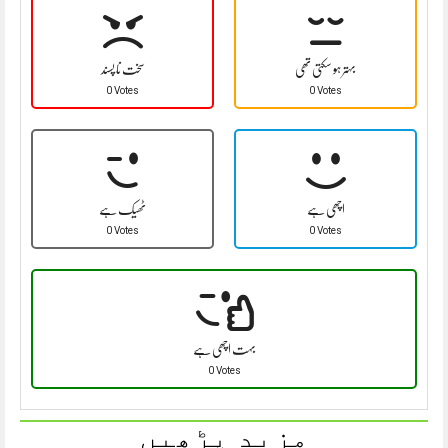
بہتر ہو سکتی تھی
سخت نا پسند
0 Votes
0 Votes
اچھی ہے
ٹھیک ہے
0 Votes
0 Votes
بہت اچھی ہے
0 Votes
مزید پڑھیں