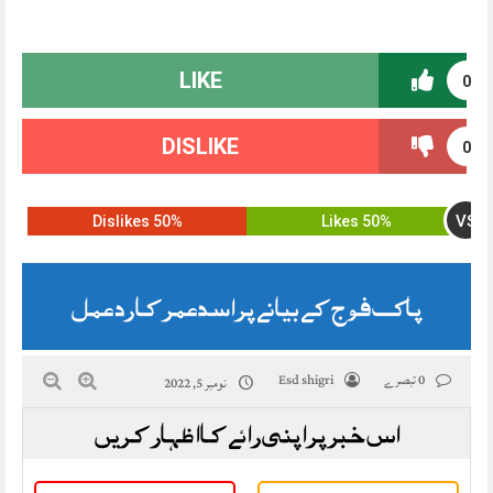
LIKE
0
DISLIKE
0
VS
50% Dislikes
50% Likes
پاک فوج کے بیانے پر اسد عمر کا رد عمل
0 تبصرے
Esd shigri
نومبر 5, 2022
اس خبر پر اپنی رائے کا اظہار کریں