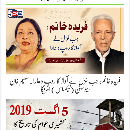
فریدہ خانم: جب غزل نے آواز کا روپ دھارا. سلیم خان
ہیوسٹن (ٹیکساس) امریکا