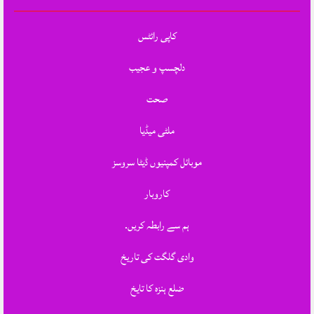
کاپی رائٹس
دلچسپ و عجیب
صحت
ملٹی میڈیا
موبائل کمپنیوں ڈیٹا سروسز
کاروبار
ہم سے رابطہ کریں.
وادی گلگت کی تاریخ
ضلع ہنزہ کا تایخ