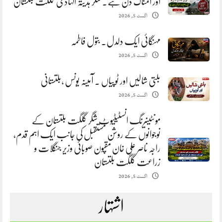
اور المناک دن ہے. شگر ہدیتہ الہادی گلگت بلتستان
اگست 5, 2026
مہنگائی ایک دلدل. بتول فاطمہ
اگست 5, 2026
بلتی شالیں اور ٹوپیاں . آمینہ یونس ،بلتستانی
اگست 5, 2026
مونٹینیرنگ انسٹیٹیوٹ شگر گلگت بلتستان کے
نوجوانوں کے روشن مستقبل کی جانب ایک اہم قدم،
راجہ ناصر علی خان مقپون صوبائی وزیر جنگلات و
زراعت گلگت بلتستان
اگست 5, 2026
اشتہار