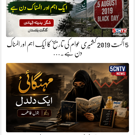
5 اگست 2019 کشمیری عوام کی تاریخ کا ایک اہم اور المناک
دن ہے.…