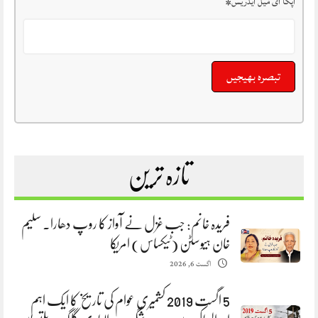
آپکا ای میل ایڈریس
*
تازہ ترین
فریدہ خانم: جب غزل نے آواز کا روپ دھارا. سلیم
خان ہیوسٹن (ٹیکساس) امریکا
اگست 6, 2026
5 اگست 2019 کشمیری عوام کی تاریخ کا ایک اہم