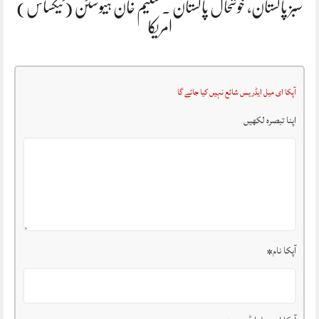
سبز پاکستان، خوشحال پاکستان . سلیم خان ہیوسٹن (ٹیکساس)
امریکا
آپکا ای میل ایڈریس شائع نہیں کیا جائے گا
اپنا تبصرہ لکھیں
آپکا نام
*