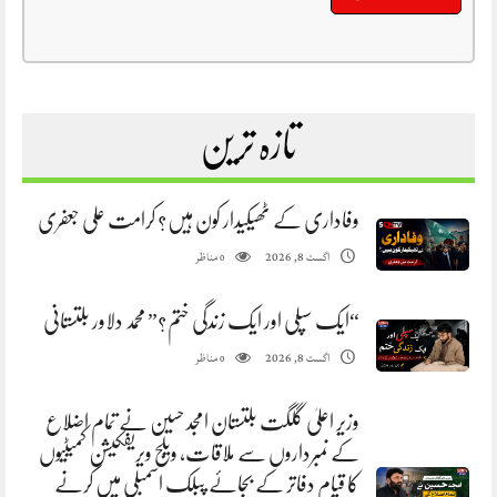
تازہ ترین
وفاداری کے ٹھیکیدار کون ہیں؟ کرامت علی جعفری
مناظر
اگست 8, 2026
0
“ایک سپلی اور ایک زندگی ختم؟” محمد دلاور بلتستانی
مناظر
اگست 8, 2026
0
وزیر اعلیٰ گلگت بلتستان امجد حسین نے تمام اضلاع
کے نمبرداروں سے ملاقات، ویلج ویریفکیشن کمیٹیوں
کا قیام دفاتر کے بجائے پبلک اسمبلی میں کرنے