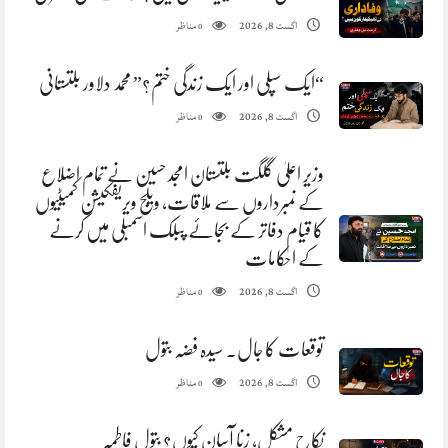
مناظر
اگست 8, 2026
0
“ایک سپلی اور ایک زندگی ختم؟” محمد دلاور بلتستانی
مناظر
اگست 8, 2026
0
وزیر اعلیٰ گلگت بلتستان امجد حسین نے تمام اضلاع
کے نمبرداروں سے ملاقات، ویلج ویریفکیشن کمیٹیوں
کا قیام دفاتر کے بجائے پبلک اسمبلی میں کرنے
کے احکامات
مناظر
اگست 8, 2026
0
توقعات کا جال. سیدہ فضہ بتول
مناظر
اگست 8, 2026
0
نکاح مشکل، زنا آسان کیوں؟ بتول فاطمہ