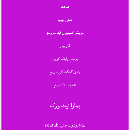
صحت
ملٹی میڈیا
موبائل کمپنیوں ڈیٹا سروسز
کاروبار
ہم سے رابطہ کریں.
وادی گلگت کی تاریخ
ضلع ہنزہ کا تایخ
ہمارا نیٹ ورک
ہمارا یوٹیوب چینل, Youtub