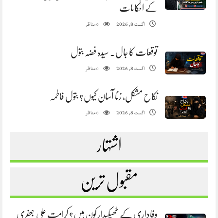
کے احکامات
مناظر
اگست 8, 2026
0
توقعات کا جال. سیدہ فضہ بتول
مناظر
اگست 8, 2026
0
نکاح مشکل، زنا آسان کیوں؟ بتول فاطمہ
مناظر
اگست 8, 2026
0
اشتہار
مقبول ترین
وفاداری کے ٹھیکیدار کون ہیں؟ کرامت علی جعفری