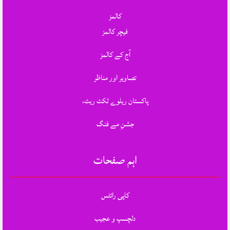
کالمز
فیچر کالمز
آج کے کالمز
تصاویر اور مناظر
پاکستان ریلوے ٹکٹ ریٹ،
جشنِ مے فنگ
اہم صفحات
کاپی رائٹس
دلچسپ و عجیب