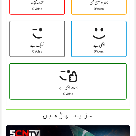
بہتر ہو سکتی تھی
سخت نا پسند
0 Votes
0 Votes
اچھی ہے
ٹھیک ہے
0 Votes
0 Votes
بہت اچھی ہے
0 Votes
مزید پڑھیں