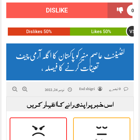
DISLIKE
0
VS
50% Dislikes
50% Likes
لفٹیننٹ عاصم منیر کو پاکستان کا اگلہ آرمی چیف
تعینات کرنے کا فیصلہ ،
0 تبصرے
Esd shigri
نومبر 24, 2022
اس خبر پر اپنی رائے کا اظہار کریں