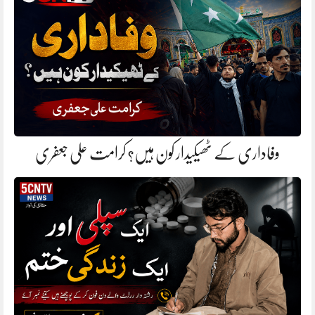
وفاداری کے ٹھیکیدار کون ہیں؟ کرامت علی جعفری