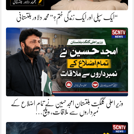
“ایک سپلی اور ایک زندگی ختم؟” محمد دلاور بلتستانی
وزیر اعلیٰ گلگت بلتستان امجد حسین نے تمام اضلاع کے
نمبرداروں سے ملاقات، ویلج…