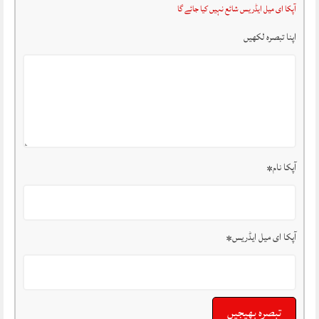
آپکا ای میل ایڈریس شائع نہیں کیا جائے گا
اپنا تبصرہ لکھیں
آپکا نام
*
آپکا ای میل ایڈریس
*