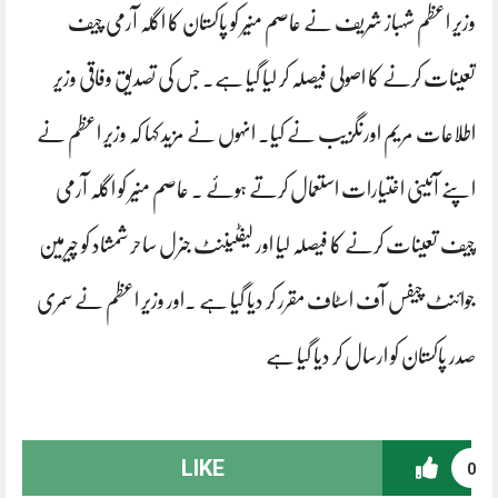
وزیر اعظم شہباز شریف نے عاصم منیر کو پاکستان کا اگلہ آرمی چیف
تعینات کرنے کا اصولی فیصلہ کر لیا گیا ہے۔ جس کی تصدیق وفاقی وزیر
اطلاعات مریم اورنگزیب نے کیا۔ انہوں نے مزید کہا کہ وزیر اعظم نے
اپنے آئینی اختیارات استعمال کرتے ہوئے ۔ عاصم منیر کو اگلہ آرمی
چیف تعینات کرنے کا فیصلہ لیا اور لیفٹیننٹ جنرل ساحر شمشاد کو چیرمین
جوائنٹ چیفس آف اسٹاف مقرر کر دیا گیا ہے ۔اور وزیر اعظم نے سمری
صدر پاکستان کو ارسال کر دیا گیا ہے
LIKE
0