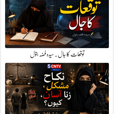
توقعات کا جال. سیدہ فضہ بتول