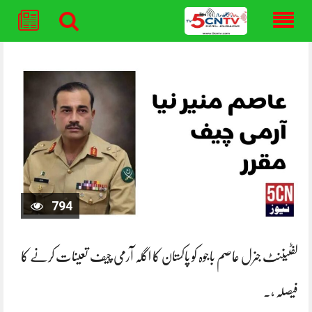
Skip
to
content
794
لفٹیننٹ جنرل عاصم باجوہ کو پاکستان کا اگلہ آرمی چیف تعینات کرنے کا
فیصلہ ،۔