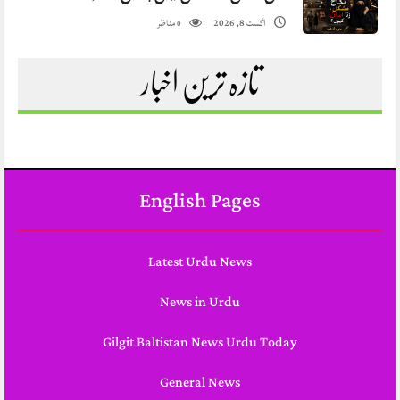
مناظر
اگست 8, 2026
0
تازہ ترین اخبار
English Pages
Latest Urdu News
News in Urdu
Gilgit Baltistan News Urdu Today
General News