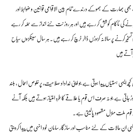
 بھی بھارت کے بھوکے درندے تمام بین الاقوامی قوانین و ضوابط اور
ھیانے کی ناکام کوشش کر رہے ہیں اور ہر روز نت نئے انداز سے حملہ کر رہے
 تسخیر کرنے پر سالانہ کڑوڑں ڈالر خرچ کر رہے ہیں۔ ہر سال سینکڑوں سیاح
 آتے ہیں
چھ ایسی ہستیاں پیدا ہوتی ہے جو اپنی خداداد صلاحیت، پر خلوص اعمال ، بلند
 جاتی ہے جو نہ صرف اس قوم یا علاقے کا طرہ امتیاز ہوتے ہیں بلکہ آنے
ر قوم ملت منزل مقصود پالیتی ہے۔
 الہی ان حالات کے لئے مناسب اور سازگار سامان خود انہی میں پیدا کردیتی