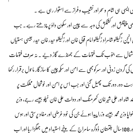
ھی ایسی ہی شام و سحر اور نشیب و فراز سے استوار رہی ہے ۔
کن باہمی چپقلش اور کشمکش کی وجہ سے چین اور سکون داؤ پر چڑھتے رہے۔ جب
نچن ڑگیلفو شامراد ڑگیلفو امام قولی خان اور ڑگیلفو حیدر خان حیدر جیسی ہستیاں
ر شمال سے جنوب تک فتوحات کے جھنڈے گاڑ دیے ۔ نہ صرف فتوحات
کی گردن زدنی اور سرکوبھی سے امن اور سکھ چین کا سازگار ماحول برقرار رکھا
گاہٹ دور دور تک پھیل گئی اور جب اس پر امن اور خوشحال مملکت پر
د شاہ اور علی شیر خان کھرمنگ اور دولت علی خان خپلو جیسے رجے، وزیر
 غضواپا وزیر محمد جیسے وزرا پیدا ہوئے جن کی خود غرضی اور مفاد پرستی اور ہوس
اقتدار کے نتیجے میں بلتستان غلامی کی اتھاہ گہرائیوں میں غرق ہو گیا اور 108سال بلتستان ڈوگرہ سامراج کے پنجے استبداد میں جھگڑا رہا اور اب