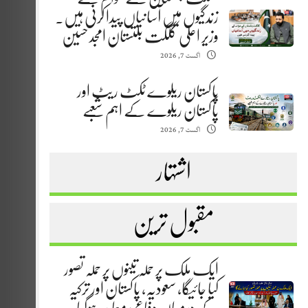
زندگیوں میں آسانیاں پیدا کرنی ہیں.
وزیر اعلیٰ گلگت بلتستان امجد حسین
اگست 7, 2026
پاکستان ریلوے ٹکٹ ریٹ اور
پاکستان ریلوے کے اہم شعبے
اگست 7, 2026
اشتہار
مقبول ترین
ایک ملک پر حملہ تینوں پر حملہ تصور
کیا جائیگا، سعودیہ، پاکستان اور ترکیہ