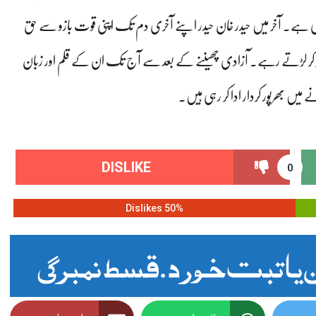
رہی ہے۔ آخر میں حیدر خان حیدر اپنے آخری دم تک اپنی قوت بازو سے حق
رکھ کر لڑتے رہے۔ آزادی چھیننے کے بعد سے آج تک ان کے قلم اور زبان
میں بھرپور کردار ادا کر رہی ہیں۔
DISLIKE
0
50% Dislikes
 یا تبت خورد .قسط نمبر 2