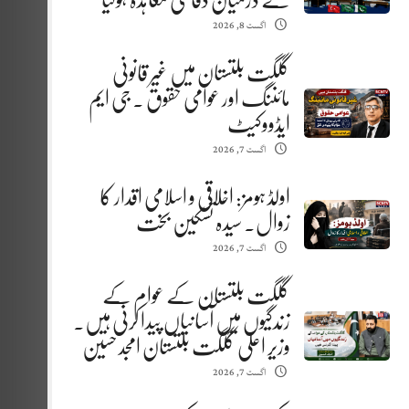
کے درمیان دفاعی معاہدہ ہوگیا
اگست 8, 2026
گلگت بلتستان میں غیر قانونی
مائننگ اور عوامی حقوق . جی ایم
ایڈووکیٹ
اگست 7, 2026
اولڈ ہومز: اخلاقی و اسلامی اقدار کا
زوال. سیدہ تسکین بخت
اگست 7, 2026
گلگت بلتستان کے عوام کے
زندگیوں میں آسانیاں پیدا کرنی ہیں.
وزیر اعلیٰ گلگت بلتستان امجد حسین
اگست 7, 2026