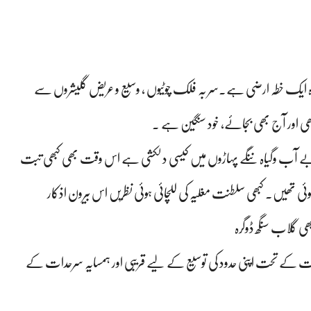
پوشیدہ ایک خطہ ارضی ہے۔سر بہ فلک چوٹیوں ، وسیع و عریض گلیشروں سے
ی اور آج بھی بجائے، خود سنگین ہے ۔
ن بے آب وگیاہ ننگے پہاڑوں میں کیسی دلکشی ہے اس وقت بھی کبھی تبت
ی تھیں۔ کبھی سلطنت مغلیہ کی للچائی ہوئی نظریں اس بیرون اذکار
 گلاب سنگھ ڈوگرہ
ذبات کے تحت اپنی حدود کی توسیع کے لیے قریبی اور ہمسایہ سرحدات کے