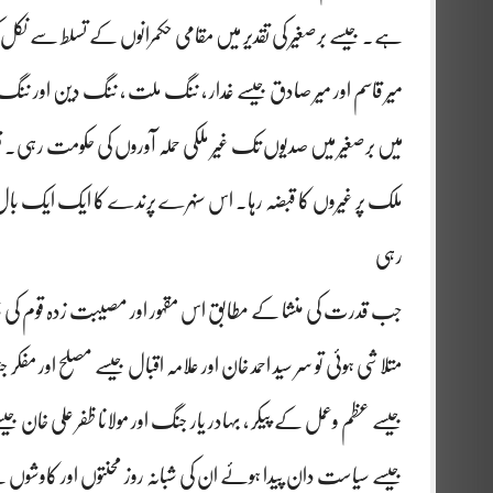
ہے۔ جیسے برصغیر کی تقدیر میں مقامی حکمرانوں کے تسلط سے نکل کر کچ
میر قاسم اور میر صادق جیسے غدار ، ننگ ملت ، ننگ دین اور ننگ
میں برصغیر میں صدیوں تک غیر ملکی حملہ آوروں کی حکومت رہی۔ قوم ج
ملک پر غیروں کا قبضہ رہا۔ اس سنہرے پرندے کا ایک ایک بال
رہی
جب قدرت کی منشا کے مطابق اس مقہور اور مصیبت زدہ قوم کی ذہنی س
متلاشی ہوئی تو سر سید احمد خان اور علامہ اقبال جیسے مصلح اور مفکر
جیسے عظم وعمل کے پیکر ، بہادر یار جنگ اور مولانا ظفر علی خان جیس
جیسے سیاست دان پیدا ہوئے ان کی شبانہ روز محنتوں اور کاوشوں کے نت