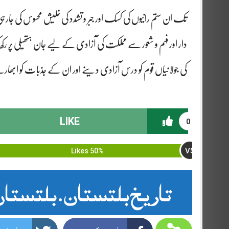
تک ان ستم رانیوں کی کسک اور جبر و تشدد کی خلیش محسوس کی جا
دار اور فہم و شعور سے مملکت کی آزادی کے لیے جان ہتھیلی پر 
کی جولانیاں قوم کو درس آزادی دینے اور ان کے جذبات کو ابھارنے 
LIKE
0
VS
50% Likes
تاریخ بلتستان . بلتستان