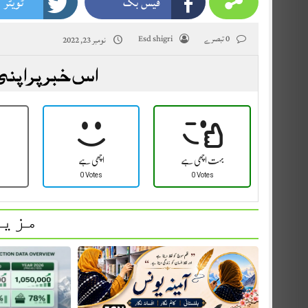
فیس بک
ٹویٹر
0 تبصرے
Esd shigri
نومبر 23, 2022
اس خبر پر اپنی
بہت اچھی ہے
اچھی ہے
0 Votes
0 Votes
مزید