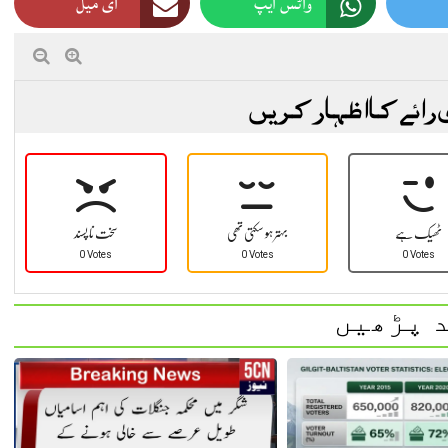
واٹس ایپ
ای میل
 رائے کا اظہار کریں
ٹھیک ہے
بہتر ہو سکتی تھی
سخت نا پسند
0 Votes
0 Votes
0 Votes
 پڑھیں