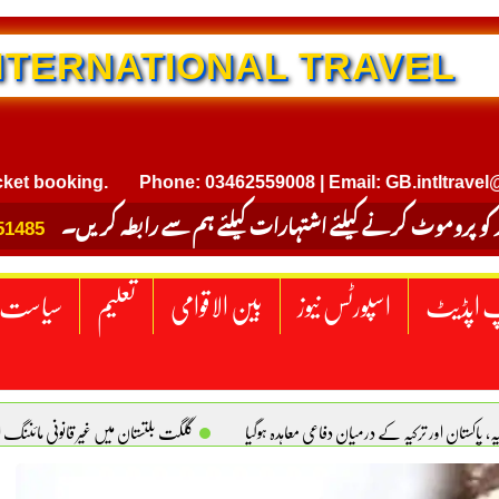
NTERNATIONAL TRAVEL
king.
Phone: 03462559008 | Email: GB.intltravel@gmail.
 کو پروموٹ کرنے کیلئے اشتہارات کیلئے ہم سے رابطہ کریں۔
51485
 اپڈیٹ
اسپورٹس نیوز
بین الاقوامی
تعلیم
سیاست
یہ، پاکستان اور ترکیہ کے درمیان دفاعی معاہدہ ہوگیا
گلگت بلتستان میں غیر قانونی مائننگ 
سبز پاکستان، خوشحال پاکستان . سلیم خان ہیوسٹن (ٹیکساس) امریکا
یومِ استحصالِ کشمیر 