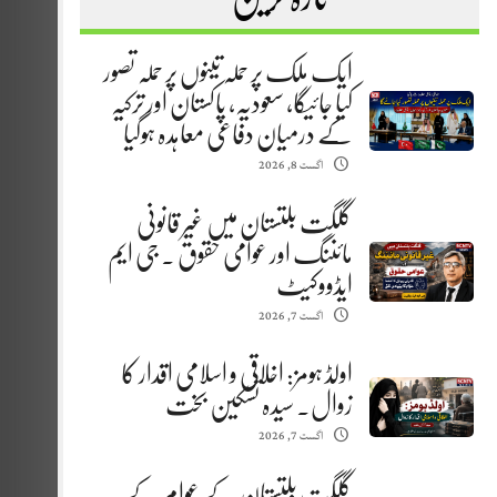
ایک ملک پر حملہ تینوں پر حملہ تصور
کیا جائیگا، سعودیہ، پاکستان اور ترکیہ
کے درمیان دفاعی معاہدہ ہوگیا
اگست 8, 2026
گلگت بلتستان میں غیر قانونی
مائننگ اور عوامی حقوق . جی ایم
ایڈووکیٹ
اگست 7, 2026
اولڈ ہومز: اخلاقی و اسلامی اقدار کا
زوال. سیدہ تسکین بخت
اگست 7, 2026
گلگت بلتستان کے عوام کے