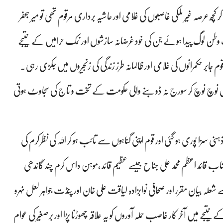
ھ عرصہ غیر ملکی غاصبوں کی غلامی اور حاشیہ برداری مرقوم تھی تو میر جعفر
 وطن لوگ پیدا ہوئے جن کی خود غرضانہ سازشوں اور نمک حرامیں کے نتیجے
ابر حکمرانوں کی غلامی اور ظالمانہ طرز زندگی کی زنجیروں میں جکڑی رہی۔
 نوچ نوچ کر سورج نہ ڈوبنے والی حکومت کے تخت و تاج کی سجاوٹ ہوتی
زا پوری ہو گئی اور قوم اپنی گناہوں سے تائب ہو کر اللہ کی نظر کرم کی
 جناب قائد اعظم محمد علی جناح جیسے عظیم قائد ،موہن داس کرم چند گاندھی
ے شعلہ بیان مقرر اور صحافی نوابزادہ لیاقت علی خان اور پنڈت جواہر لعل نہرو
یجے میں آخر کار غاصب حملہ آوروں کو یہ علاقہ چھوڑنا پڑا اور برصغیر کی عوام