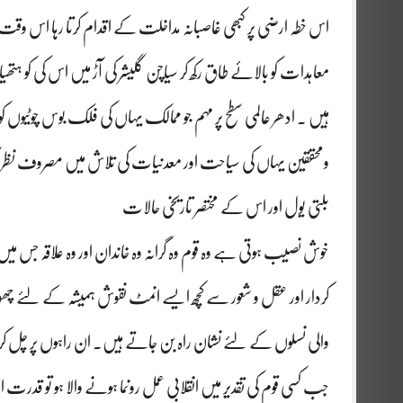
اس خطہ ارضی پر کبھی غاصبانہ مداخلت کے اقدام کرتا رہا اس وقت
معاہدات کو بالائے طاق رکھ کر سیاچن گلیشر کی آڑ میں اس کی کو ہت
ہیں ۔ ادھر عالمی سطح پر مہم جو ممالک یہاں کی فلک بوس چوٹیوں کو
ومحققین یہاں کی سیاحت اور معدنیات کی تلاش میں مصروف نظر
بلتی یول اور اس کے مختصر تاریخی حالات
خوش نصیب ہوتی ہے وہ قوم وہ گرانہ وہ خاندان اور وہ علاقہ جس میں ک
کردار اور عقل و شعور سے کچھ ایسے انمٹ نقوش ہمیشہ کے لئے چھوڑ
والی نسلوں کے لئے نشان راہ بن جاتے ہیں۔ ان راہوں پر چل ک
جب کسی قوم کی تقدیر میں انقلابی عمل رونما ہونے والا ہو تو قدرت