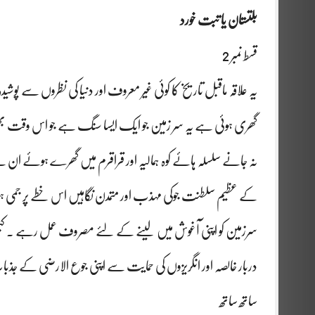
بلتستان یا تبت خورد
قسط نمبر 2
یہ علاقہ ماقبل تاریخ کا کوئی غیر معروف اور دنیا کی نظروں سے 
گھری ہوئی ہے یہ سر زمین جو ایک ایسا سنگ ہے جو اس وقت بھ
نہ جانے سلسلہ ہائے کوہ ہمالیہ اور قراقرم میں گھرے ہوئے ا
کے عظیم سلطنت جوکی مہذب اور متمدن نگاہیں اس خطے پر جمی ہوئ
سرزمین کو اپنی آغوش میں لینے کے لئے مصروف عمل رہے ۔ کبھی
دربار خالصہ اور انگریزوں کی حمایت سے اپنی جوع الارضی کے ج
ساتھ ساتھ