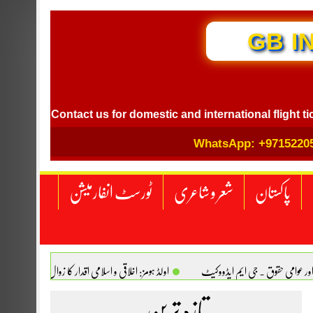
GB I
Contact us for domestic and international flight ticket boo
WhatsApp: +9715220
پاکستان
شعر و شاعری
ٹورسٹ انفارمیشن
اور عوامی حقوق . جی ایم ایڈووکیٹ
اولڈ ہومز: اخلاقی و اسلامی اقدار کا زوال. سیدہ تسکین
انجینیئر علی رضوان چوہدری
تازہ ترین