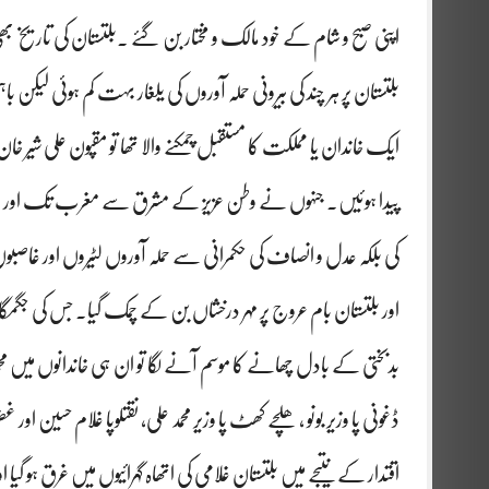
اپنی صبح و شام کے خود مالک و مختار بن گئے ۔بلتستان کی تاریخ ب
بلتستان پر ہر چند کی بیرونی حملہ آوروں کی یلغار بہت کم ہوئی لی
ایک خاندان یا مملکت کا مستقبل چمکنے والا تھا تو مقپون علی شیر خان ا
پیدا ہوئیں۔ جنہوں نے وطن عزیز کے مشرق سے مغرب تک او
کی بلکہ عدل و انصاف کی حکمرانی سے حملہ آوروں لٹیروں اور غاصبوں 
اور بلتستان بام عروج پر مہر درخشاں بن کے چمک گیا۔ جس کی جگم
بدبختی کے بادل چھانے کا موسم آنے لگا تو ان ہی خاندانوں میں محم
ڈغونی پا وزیر بونو ، ھلچے کھٹ پا وزیر محمد علی، نقتلوپا غلام حسین اور