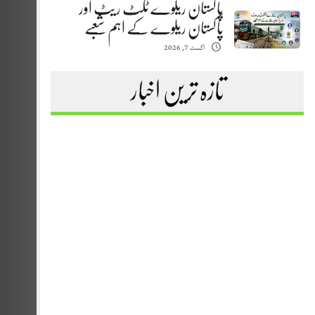
پاکستان ریلوے ٹکٹ ریٹ اور
پاکستان ریلوے کے اہم شعبے
اگست 7, 2026
تازہ ترین اخبار