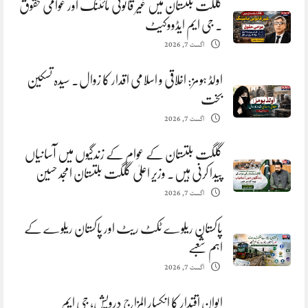
گلگت بلتستان میں غیر قانونی مائننگ اور عوامی حقوق
. جی ایم ایڈووکیٹ
اگست 7, 2026
اولڈ ہومز: اخلاقی و اسلامی اقدار کا زوال. سیدہ تسکین
بخت
اگست 7, 2026
گلگت بلتستان کے عوام کے زندگیوں میں آسانیاں
پیدا کرنی ہیں. وزیر اعلیٰ گلگت بلتستان امجد حسین
اگست 7, 2026
پاکستان ریلوے ٹکٹ ریٹ اور پاکستان ریلوے کے
اہم شعبے
اگست 7, 2026
ایوانِ اقتدار کا انکسار المزاج درویش، جی ایم