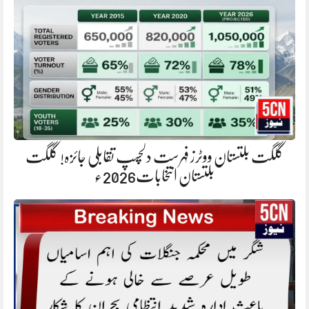
گلگت بلتستان ووٹرز فہرست دلچسپ تقابلی جائزہ! گلگت
بلتستان انتخابات2026ء