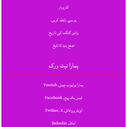
کاروبار
ہم سے رابطہ کریں.
وادی گلگت کی تاریخ
ضلع ہنزہ کا تایخ
ہمارا نیٹ ورک
ہمارا یوٹیوب چینل, Youtub
فیس بک پیج, Facebook
ٹویٹر پروفائل, Twitter, X
لنکڈ, linkedin