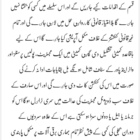
قسم کے اقدامات کیے جاٸیں گے اور اس سلسلے میں کسی کو بخشا نہیں
جاٸے گا بلاامتیاز قانونی کاررواٸی عمل میں لاٸی جاٸے گی اور تمام
غیرقانونی کنکشنز کے خلاف مکمل آپریشن کیا جاٸے گا اس کے لیے
باقاعدہ کمیٹی تشکیل دی گٸی کمیٹی میں ایک مجسٹریٹ، پولیس پرسنلز اور
واٹر اینڈ پاور کے سٹاف شامل ہونگے بل بقایاجات ادا نہ کرنے کی
صورت میں اس کی کنکشن کا ٹ دی جاٸے گی اور اس صارف کے
خلاف سب ڈویژنل مجسٹریٹ کی عدالت میں سمری ٹراٸل ہوگا اس کو
جرمانہ یا جیل یا دونوں سزا ہو سکتی ہے اس کے علاوہ سردیوں کے
دوران بجلی کی کمی کے پیش نظر تمام بھاری برقی آلات پر مکمل پابندی