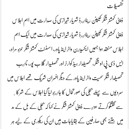
تفصیلات
ڈپٹی کمشنر شگر کیپٹن ریٹاٸرڈ شہریار شیرازی کی صدارت میں اہم اجلاس
ڈپٹی کمشنر شگر کیپٹن ریٹاٸرڈ شہریار شیرازی کی صدارت میں ایک اہم
اجلاس منعقد ہوا جسمیں ایکسیٸن واٹر اینڈ پاور، اسسٹنٹ کمشنر شگر حمزہ مراد،
ایس ڈی پی او شگر، تحصیلدار ہیڈ کوارٹر اور تحصلیدار گلاب پور، ناٸب
تحصیلدار شگر سمیت واٹر اینڈ پاور کے دیگر افسران شریک تھے اجلاس میں
سردیوں سے پہلے بجلی کی صورتحال کا جاٸزہ لیا گیا اجلاس کے شرکا ٕ
سے گفتگو کرتے ہوٸے ڈپٹی کمشنر شگر نے کہا کہ بجلی کے بل کے مد
میں جتنے بھی صارفین کے بقایاجات ہیں ان کی ریکوری کے لیے ہر