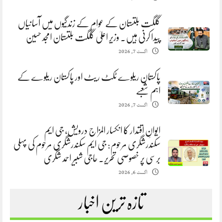
گلگت بلتستان کے عوام کے زندگیوں میں آسانیاں
پیدا کرنی ہیں. وزیر اعلیٰ گلگت بلتستان امجد حسین
اگست 7, 2026
پاکستان ریلوے ٹکٹ ریٹ اور پاکستان ریلوے کے
اہم شعبے
اگست 7, 2026
ایوانِ اقتدار کا انکسار المزاج درویش، جی ایم
سکندرشگری مرحوم: جی ایم سکندرشگری مرحوم کی پہلی
برسی پر خصوصی تحریر. حاجی شبیر احمد شگری
اگست 6, 2026
تازہ ترین اخبار