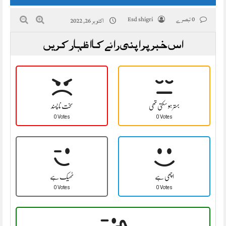
0 تبصرے
Esd shigri
اکتوبر 26, 2022
اس خبر پر اپنی رائے کا اظہار کریں
بہتر ہو سکتی تھی
سخت نا پسند
0 Votes
0 Votes
اچھی ہے
ٹھیک ہے
0 Votes
0 Votes