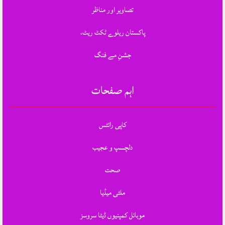
تصاویر اور مناظر
پاکستان ریلوے ٹکٹ ریٹ،
جشنِ مے فنگ
اہم صفحات
کاپی رائٹس
دلچسپ و عجیب
صحت
ملٹی میڈیا
موبائل کمپنیوں ڈیٹا سروسز