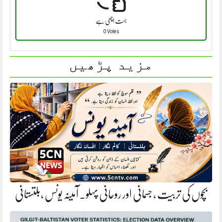
بہت اچھی ہے
0 Votes
مزید پڑھیں
بچوں کی تربیت ، جسمانی اور روحانی پہلو. آمینہ یونس ،بلتستانی