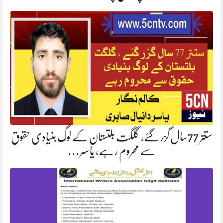
ستتر 77سال گزر گئے، گلگت بلتستان کے لوگ بنیادی حقوق
سے محروم رہے، یاسر…