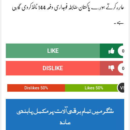
عاٸد کرتے ہوٸے پاکستان ضابطہ فوجداری دفعہ 144 نافذ کردی گٸی
ہے۔
LIKE
0
DISLIKE
0
VS
50% Dislikes
50% Likes
شگر میں تمام برقی آلات پر مکمل پابندی
عائد