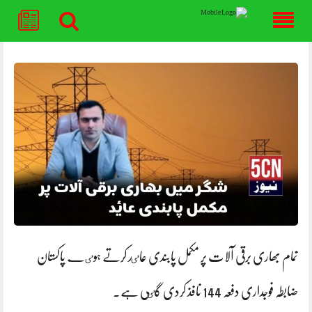
Skip
to
content
تمام بھاری برقی آلات پر مکمل پابندی عاٸد کرتے ہوٸے پاکستان
ضابطہ فوجداری دفعہ 144 نافذ کردی گٸی ہے۔