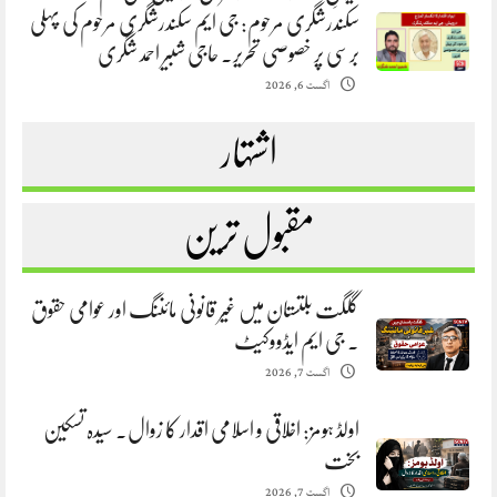
سکندرشگری مرحوم: جی ایم سکندرشگری مرحوم کی پہلی
برسی پر خصوصی تحریر. حاجی شبیر احمد شگری
اگست 6, 2026
اشتہار
مقبول ترین
گلگت بلتستان میں غیر قانونی مائننگ اور عوامی حقوق
. جی ایم ایڈووکیٹ
اگست 7, 2026
اولڈ ہومز: اخلاقی و اسلامی اقدار کا زوال. سیدہ تسکین
بخت
اگست 7, 2026