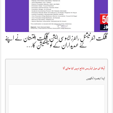
گلگت انٹرنیشنل رائٹرز ایسوسی ایشن گلگت بلتستان نے اپنے
نئے عہدیداران کے نوٹیفکیشن کا…
آپکا ای میل ایڈریس شائع نہیں کیا جائے گا
اپنا تبصرہ لکھیں