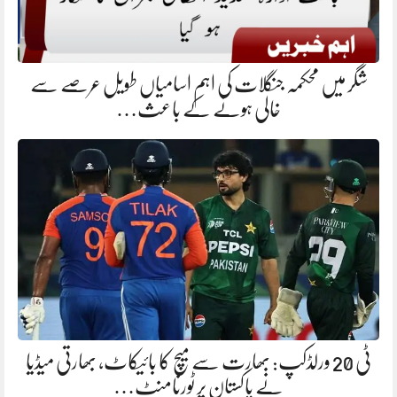
شگر میں محکمہ جنگلات کی اہم اسامیاں طویل عرصے سے
خالی ہونے کے باعث…
ٹی 20 ورلڈکپ: بھارت سے میچ کا بائیکاٹ، بھارتی میڈیا
نے پاکستان پر ٹورنامنٹ…