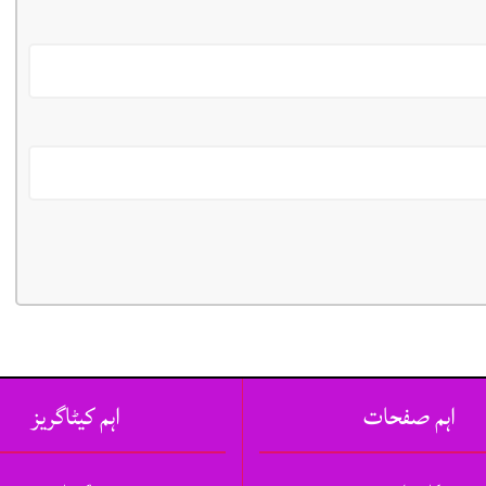
اہم صفحات
اہم کیٹاگریز