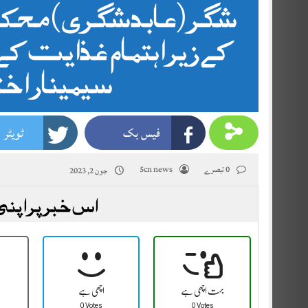
شگر(عابد شگری) محک
کے زیر اہتمام غذایت کے
سیمینار اختت
فیس بک
ٹویٹر
0 تبصرے
5cn news
جون 2, 2023
اس خبر پر اپنی
بہت اچھی ہے
اچھی ہے
0 Votes
0 Votes