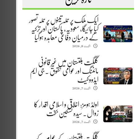
ایک ملک پر حملہ تینوں پر حملہ تصور
کیا جائیگا، سعودیہ، پاکستان اور ترکیہ
کے درمیان دفاعی معاہدہ ہوگیا
اگست 8, 2026
گلگت بلتستان میں غیر قانونی
مائننگ اور عوامی حقوق . جی ایم
ایڈووکیٹ
اگست 7, 2026
اولڈ ہومز: اخلاقی و اسلامی اقدار کا
زوال. سیدہ تسکین بخت
اگست 7, 2026
گلگت بلتستان کے عوام کے