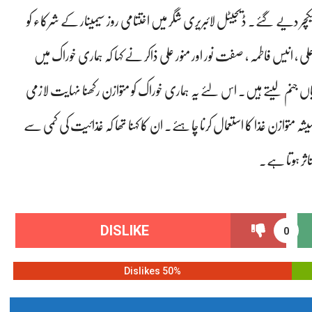
چر دیے گئے۔ ڈیجیٹل لائبریری شگر میں اختتامی روز سیمینار کے شرکاء کو
ی ، انیس فاطمہ ، صفت نور اور منور علی ذاکر نے کہا کہ ہماری خوراک میں
یاں جنم لیتے ہیں۔ اس لئے یہ ہماری خوراک کو متوازن رکھنا نہایت لازمی
ازن غذا کا استعمال کرنا چاہئے۔ ان کا کہنا تھا کہ غذائیت کی کمی سے
اثر ہوتا ہے۔
DISLIKE
0
50% Dislikes