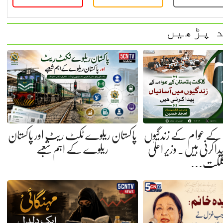
 پڑھیں
کے عوام کے زندگیوں
پاکستان ریلوے ٹکٹ ریٹ اور پاکستان
ا کرنی ہیں. وزیر اعلیٰ
ریلوے کے اہم شعبے
لگت…