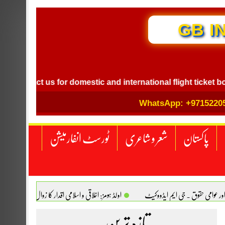
GB IN
tact us for domestic and international flight ticket booking.
WhatsApp: +9715220
پاکستان
شعر و شاعری
ٹورسٹ انفارمیشن
اور عوامی حقوق . جی ایم ایڈووکیٹ
اولڈ ہومز: اخلاقی و اسلامی اقدار کا زوال. سیدہ تسکین
انجینیئر علی رضوان چوہدری
تازہ ترین