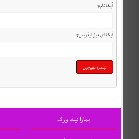
آپکا نام
*
آپکا ای میل ایڈریس
*
ہمارا نیٹ ورک