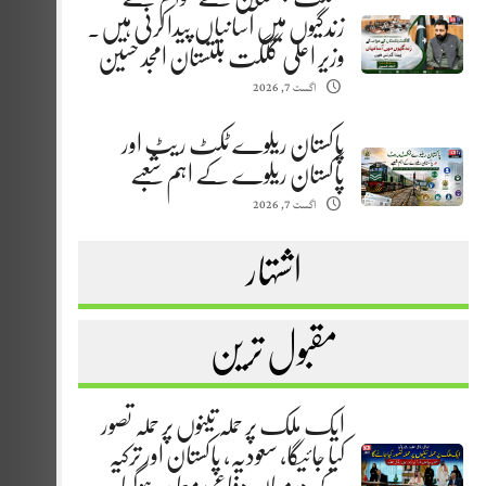
زندگیوں میں آسانیاں پیدا کرنی ہیں.
وزیر اعلیٰ گلگت بلتستان امجد حسین
اگست 7, 2026
پاکستان ریلوے ٹکٹ ریٹ اور
پاکستان ریلوے کے اہم شعبے
اگست 7, 2026
اشتہار
مقبول ترین
ایک ملک پر حملہ تینوں پر حملہ تصور
کیا جائیگا، سعودیہ، پاکستان اور ترکیہ