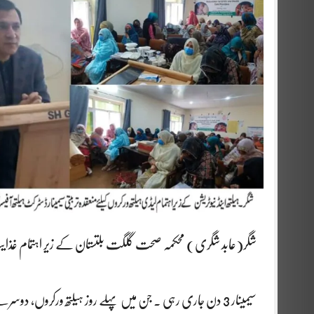
شگر(عابد شگری) محکمہ صحت گلگت بلتستان کے زیر اہتمام غذایت
سیمینار 3 دن جاری رہی ۔ جن میں پہلے روز ہیلتھ ورکروں، د