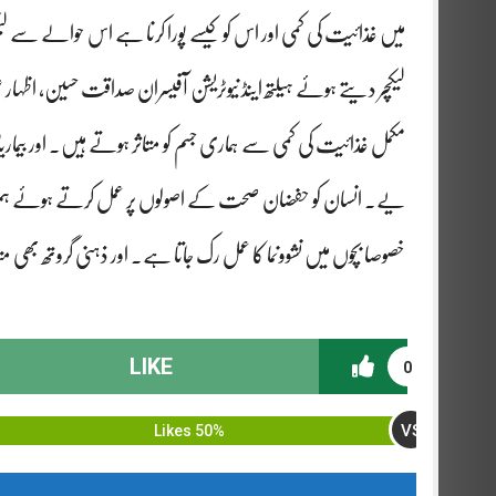
میں غذائیت کی کمی اور اس کو کیسے پورا کرنا ہے اس حوالے سے لیک
لیکچر دیتے ہوئے ہیلتھ اینڈ نیوٹریشن آفیسران صداقت حسین، اظہار عل
مکمل غذائیت کی کمی سے ہماری جسم کو متاثر ہوتے ہیں۔ اور بیمار
یے۔ انسان کو حفضان صحت کے اصولوں پر عمل کرتے ہوئے ہمیشہ متو
خصوصا بچوں میں نشوونما کا عمل رک جاتا ہے۔ اور ذہنی گروتھ بھی مت
LIKE
0
VS
50% Likes