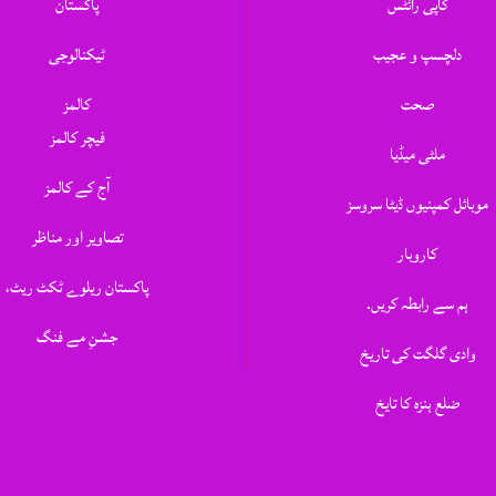
کاپی رائٹس
پاکستان
دلچسپ و عجیب
ٹیکنالوجی
صحت
کالمز
فیچر کالمز
ملٹی میڈیا
آج کے کالمز
موبائل کمپنیوں ڈیٹا سروسز
تصاویر اور مناظر
کاروبار
پاکستان ریلوے ٹکٹ ریٹ،
ہم سے رابطہ کریں.
جشنِ مے فنگ
وادی گلگت کی تاریخ
ضلع ہنزہ کا تایخ