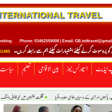
TERNATIONAL TRAVEL
Phone: 03462559008 | Email: GB.intltravel@gmail.com
 کو پروموٹ کرنے کیلئے اشتہارات کیلئے ہم سے رابطہ کریں۔
51485
 اپڈیٹ
اسپورٹس نیوز
بین الاقوامی
تعلیم
سیاست
یہ، پاکستان اور ترکیہ کے درمیان دفاعی معاہدہ ہوگیا
گلگت بلتستان میں غیر قانونی مائننگ 
سبز پاکستان، خوشحال پاکستان . سلیم خان ہیوسٹن (ٹیکساس) امریکا
یومِ استحصالِ کشمیر 