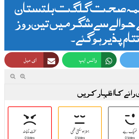
مہ صحت گلگت بلتستان
 حوالے سے شگر میں تین روز
ام پذیر ہوگئے۔
واٹس ایپ
ای میل
 رائے کا اظہار کریں
ٹھیک ہے
بہتر ہو سکتی تھی
سخت نا پسند
0 Votes
0 Votes
0 Votes