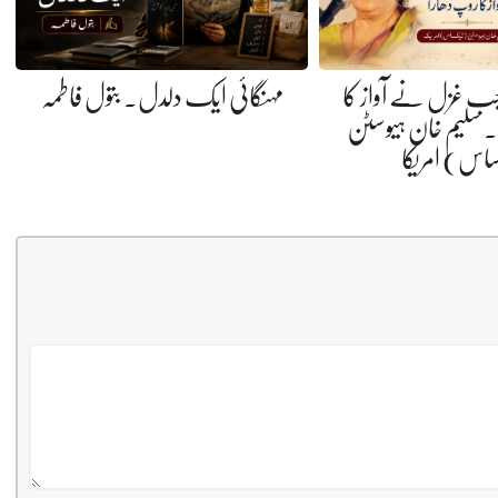
 جب غزل نے آواز کا
مہنگائی ایک دلدل. بتول فاطمہ
 سلیم خان ہیوسٹن
ساس) امریکا