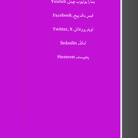
ہمارا یوٹیوب چینل, Youtub
فیس بک پیج, Facebook
ٹویٹر پروفائل, Twitter, X
لنکڈ, linkedin
پنٹیرسٹ, Pinterest