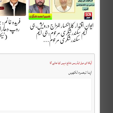
فریدہ خانم:
ایوانِ اقتدار کا انکسار المزاج درویش، جی
روپ دھارا.
ایم سکندرشگری مرحوم: جی ایم
(ٹیک
سکندرشگری مرحوم…
آپکا ای میل ایڈریس شائع نہیں کیا جائے گا
اپنا تبصرہ لکھیں