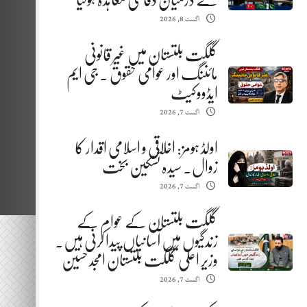
کے درمیان دفاعی معاہدہ ہوگیا
اگست 8, 2026
گلگت بلتستان میں غیر قانونی
مائننگ اور عوامی حقوق . جی ایم
ایڈووکیٹ
اگست 7, 2026
اولڈ ہومز: اخلاقی و اسلامی اقدار کا
زوال. سیدہ تسکین بخت
اگست 7, 2026
گلگت بلتستان کے عوام کے
زندگیوں میں آسانیاں پیدا کرنی ہیں.
وزیر اعلیٰ گلگت بلتستان امجد حسین
اگست 7, 2026