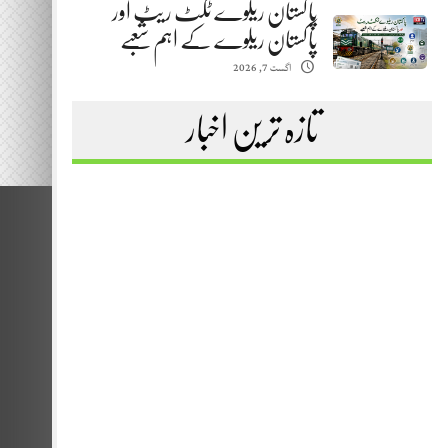
پاکستان ریلوے ٹکٹ ریٹ اور
پاکستان ریلوے کے اہم شعبے
اگست 7, 2026
تازہ ترین اخبار