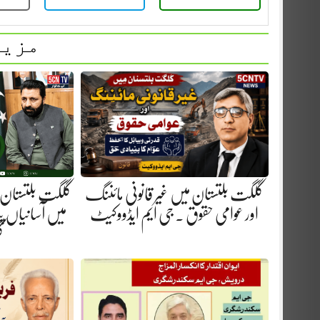
مزید
گلگت بلتستان میں غیر قانونی مائننگ
گلگت بلتستان 
اور عوامی حقوق . جی ایم ایڈووکیٹ
میں آسانیاں پید
گ