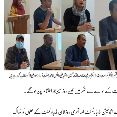
 کے حوالے سے شگر میں تین روز سیمینار اختتام پذیر ہوگئے۔
وسرے ایجوکیشن ڈیپارٹمنٹ اور آخری روز لائن ڈیپارٹمنٹ کے عملوں کو خوراک