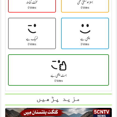
بہتر ہو سکتی تھی
سخت نا پسند
0 Votes
0 Votes
اچھی ہے
ٹھیک ہے
0 Votes
0 Votes
بہت اچھی ہے
0 Votes
مزید پڑھیں