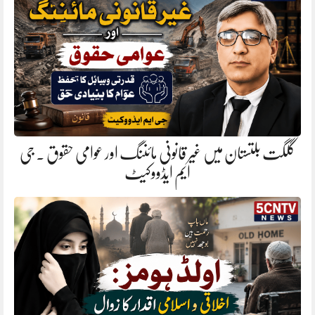
گلگت بلتستان میں غیر قانونی مائننگ اور عوامی حقوق . جی
ایم ایڈووکیٹ