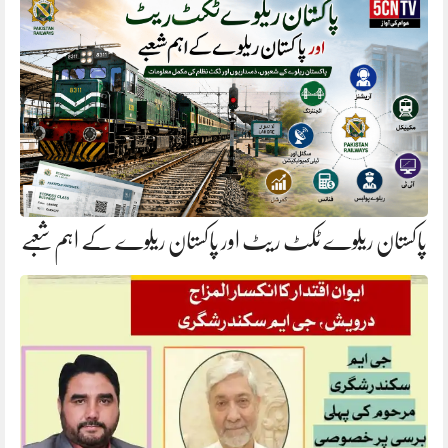
پاکستان ریلوے ٹکٹ ریٹ اور پاکستان ریلوے کے اہم شعبے