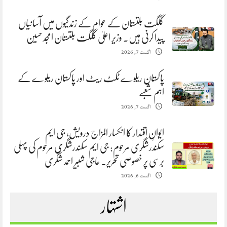
گلگت بلتستان کے عوام کے زندگیوں میں آسانیاں
پیدا کرنی ہیں. وزیر اعلیٰ گلگت بلتستان امجد حسین
اگست 7, 2026
پاکستان ریلوے ٹکٹ ریٹ اور پاکستان ریلوے کے
اہم شعبے
اگست 7, 2026
ایوانِ اقتدار کا انکسار المزاج درویش، جی ایم
سکندرشگری مرحوم: جی ایم سکندرشگری مرحوم کی پہلی
برسی پر خصوصی تحریر. حاجی شبیر احمد شگری
اگست 6, 2026
اشتہار