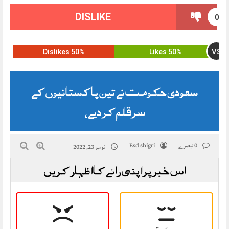
DISLIKE
0
VS
50% Dislikes
50% Likes
سعودی حکومت نے تین پاکستانیوں کے
سرقلم کر دیے،
0 تبصرے
Esd shigri
نومبر 23, 2022
اس خبر پر اپنی رائے کا اظہار کریں