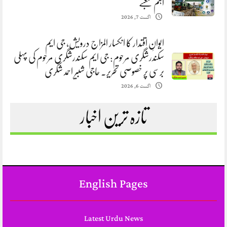
اہم شعبے
اگست 7, 2026
ایوانِ اقتدار کا انکسار المزاج درویش، جی ایم
سکندرشگری مرحوم: جی ایم سکندرشگری مرحوم کی پہلی
برسی پر خصوصی تحریر. حاجی شبیر احمد شگری
اگست 6, 2026
تازہ ترین اخبار
English Pages
Latest Urdu News