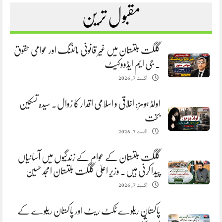
مقبول ترین
گلگت بلتستان میں غیر قانونی مائننگ اور عوامی حقوق
. جی ایم ایڈووکیٹ
اگست 7, 2026
اولڈ ہومز: اخلاقی و اسلامی اقدار کا زوال. سیدہ تسکین
بخت
اگست 7, 2026
گلگت بلتستان کے عوام کے زندگیوں میں آسانیاں
پیدا کرنی ہیں. وزیر اعلیٰ گلگت بلتستان امجد حسین
اگست 7, 2026
پاکستان ریلوے ٹکٹ ریٹ اور پاکستان ریلوے کے