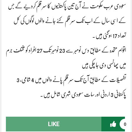
سعودی عرب حکومت نے آج تین پاکستانیوں کا سر قلم کردیے گے جس
کے اسی سال کے اب تک سر قلم کئے جانے والوں لوگوں کی کل
تعداد 17 ہوگئی ہیں۔
اقوام متحدہ کے مطابق دس نومبر سے 23 نومبر تک 27 افراد کو مختلف جرم
میں پھانسی دی جا چکی ہیں
تفصیلات کے مطابق آج تک سر قلم پانے والوں میں 4 شامی، 3
پاکستانی 3 اردنی اور سات سعودی شہری شامل ہیں۔
LIKE
0