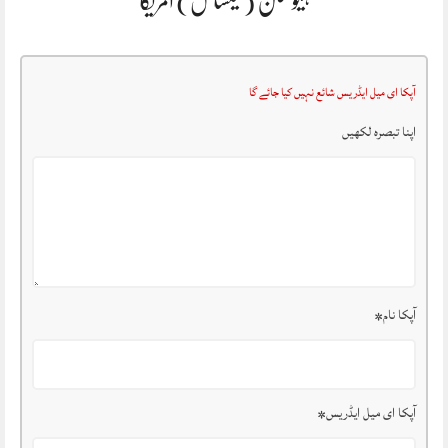
ہیوسٹن (ٹیکساس) امریکا
آپکا ای میل ایڈریس شائع نہیں کیا جائے گا
اپنا تبصرہ لکھیں
آپکا نام
*
آپکا ای میل ایڈریس
*