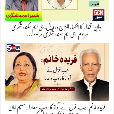
ایوانِ اقتدار کا انکسار المزاج درویش، جی ایم سکندرشگری
مرحوم: جی ایم سکندرشگری مرحوم…
فریدہ خانم: جب غزل نے آواز کا روپ دھارا. سلیم خان