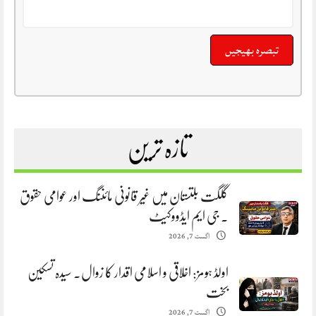
تازہ ترین
گلگت بلتستان میں غیر قانونی مائننگ اور عوامی حقوق
. جی ایم ایڈووکیٹ
اگست 7, 2026
اولڈ ہومز: اخلاقی و اسلامی اقدار کا زوال. سیدہ تسکین
بخت
اگست 7, 2026