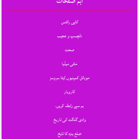
اہم صفحات
کاپی رائٹس
دلچسپ و عجیب
صحت
ملٹی میڈیا
موبائل کمپنیوں ڈیٹا سروسز
کاروبار
ہم سے رابطہ کریں.
وادی گلگت کی تاریخ
ضلع ہنزہ کا تایخ