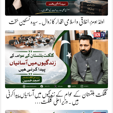
اولڈ ہومز: اخلاقی و اسلامی اقدار کا زوال. سیدہ تسکین بخت
گلگت بلتستان کے عوام کے زندگیوں میں آسانیاں پیدا کرنی
ہیں. وزیر اعلیٰ گلگت…