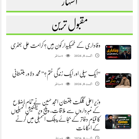
اشتہار
مقبول ترین
وفاداری کے ٹھیکیدار کون ہیں؟ کرامت علی جعفری
مناظر
اگست 8, 2026
0
“ایک سپلی اور ایک زندگی ختم؟” محمد دلاور بلتستانی
مناظر
اگست 8, 2026
0
وزیر اعلیٰ گلگت بلتستان امجد حسین نے تمام اضلاع
کے نمبرداروں سے ملاقات، ویلج ویریفکیشن کمیٹیوں
کا قیام دفاتر کے بجائے پبلک اسمبلی میں کرنے
کے احکامات
مناظر
اگست 8, 2026
0