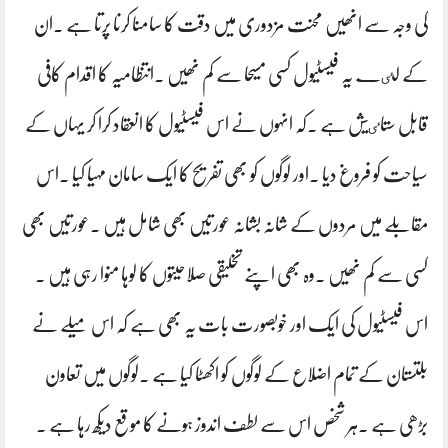
کی وجہ سے انھیں محنت مزدوری میں دقت کا سامنا کرنا پرتا ہے ۔ان
کے لٸے یہ فیسٹیول کسی مسیحا سے کم نھیں ۔انتظامیہ کا اقدام کافی
قابل ستاٸیش ہے ۔کہ انہوں نے اس فیسٹیول کا انعقاد کرا کر یہاں کے
سیاحت کو فروغ دیا ۔اور لوگوں کو بھی تفریح کا ایک سامان مہیا کیا ۔اس
مقابلے میں مردوں کے شانہ بشانہ عورتیں بھی شامل ہیں ۔عورتیں بھی
کسی سے کم نھیں ۔وہ بھی اپنے تخلیقی صلاحیتوں کا لوہا منوا رہی ہیں ۔
اس فیسٹیول کی ایک اور خوبصورت بات یہ بھی ہے کہ اس میلے نے
بلتستان کے تمام اضلاع کے لوگوں کو اکھٹا کیا ہے ۔لوگوں میں تعاون
بڑھی ہے ۔ہر شخص اس سے لطف اندوز ہونے کا موقع دیکھ رہا ہے ۔