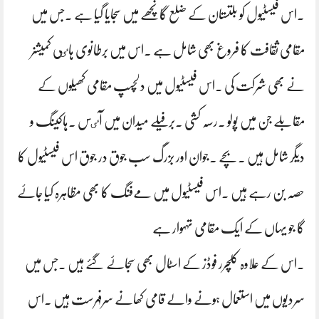
۔اس فیسٹیول کو بلتستان کے ضلع گانچھے میں سجایا گیا ہے ۔جس میں
مقامی ثقافت کا فروغ بھی شامل ہے ۔اس میں برطانوی ہاٸی کمیشنر
نے بھی شرکت کی ۔اس فیسٹیول میں دلچسپ مقامی کھیلوں کے
مقابلے جن میں پولو ۔رسہ کشی ۔برفیلے میدان میں آٸس ۔ہاکینگ و
دیگر شامل ہیں ۔بچے ۔جوان اور بزرگ سب جوق در جوق اس فیسٹیول کا
حصہ بن رہے ہیں ۔اس فیسٹیول میں مےفنگ کا بھی مظاہرہ کیا جاۓ
گا جو یہاں کے ایک مقامی تہہوار ہے
۔اس کے علاوہ کلچرر فوڈز کے اسٹال بھی سجاۓ گۓ ہیں ۔جس میں
سردیوں میں استعمال ہونے والے قامی کھانے سرفہرست ہیں ۔اس