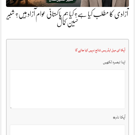
آزادی کا مطلب کیا ہے؟ کیا ہم پاکستانی عوام آزاد ہیں؟ شبیر
حسین کمال
آپکا ای میل ایڈریس شائع نہیں کیا جائے گا
اپنا تبصرہ لکھیں
آپکا نام
*