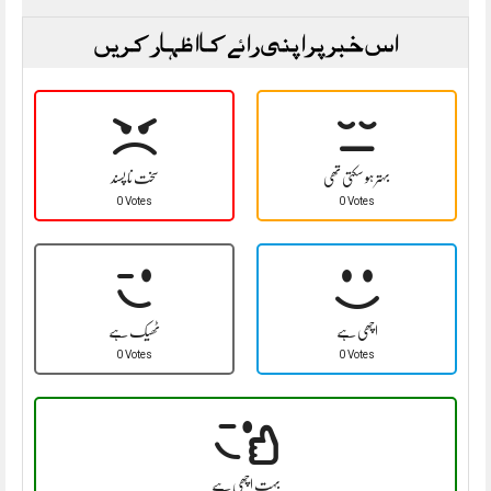
اس خبر پر اپنی رائے کا اظہار کریں
بہتر ہو سکتی تھی
سخت نا پسند
0 Votes
0 Votes
اچھی ہے
ٹھیک ہے
0 Votes
0 Votes
بہت اچھی ہے