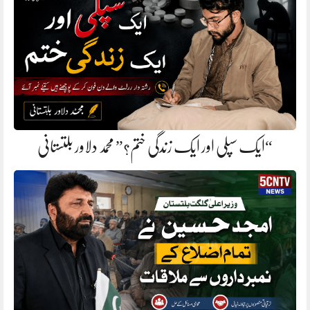
“ایک سپلی اور ایک زندگی ختم؟” محمد دلاور بلتستانی