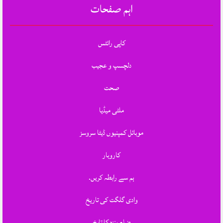
اہم صفحات
کاپی رائٹس
دلچسپ و عجیب
صحت
ملٹی میڈیا
موبائل کمپنیوں ڈیٹا سروسز
کاروبار
ہم سے رابطہ کریں.
وادی گلگت کی تاریخ
ضلع ہنزہ کا تایخ