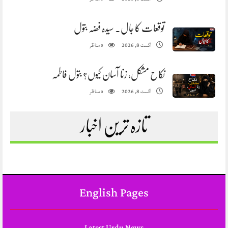
توقعات کا جال. سیدہ فضہ بتول
مناظر
اگست 8, 2026
0
نکاح مشکل، زنا آسان کیوں؟ بتول فاطمہ
مناظر
اگست 8, 2026
0
تازہ ترین اخبار
English Pages
Latest Urdu News