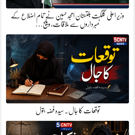
وزیر اعلیٰ گلگت بلتستان امجد حسین نے تمام اضلاع کے
نمبرداروں سے ملاقات، ویلج…
توقعات کا جال. سیدہ فضہ بتول