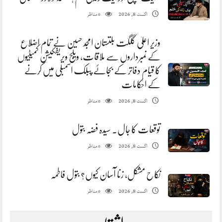
مناظر
اگست 8, 2026
0
وزیر اعلیٰ گلگت بلتستان امجد حسین نے تمام اضلاع
کے نمبرداروں سے ملاقات، ویلج ویریفکیشن کمیٹیوں
کا قیام دفاتر کے بجائے پبلک اسمبلی میں کرنے
کے احکامات
مناظر
اگست 8, 2026
0
توقعات کا جال. سیدہ فضہ بتول
مناظر
اگست 8, 2026
0
نکاح مشکل، زنا آسان کیوں؟ بتول فاطمہ
مناظر
اگست 8, 2026
0