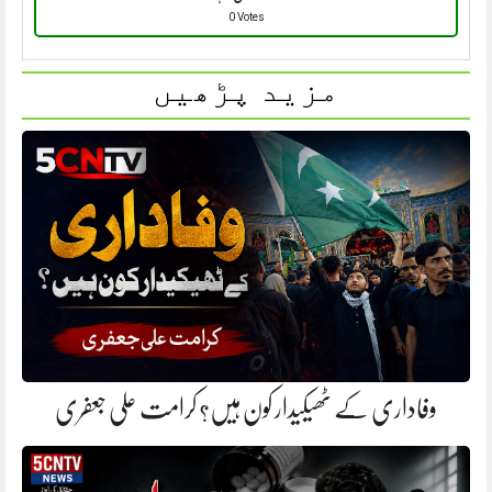
0 Votes
مزید پڑھیں
وفاداری کے ٹھیکیدار کون ہیں؟ کرامت علی جعفری