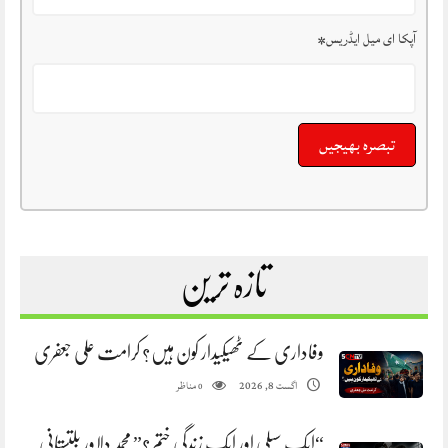
آپکا ای میل ایڈریس
*
تازہ ترین
وفاداری کے ٹھیکیدار کون ہیں؟ کرامت علی جعفری
مناظر
اگست 8, 2026
0
“ایک سپلی اور ایک زندگی ختم؟” محمد دلاور بلتستانی