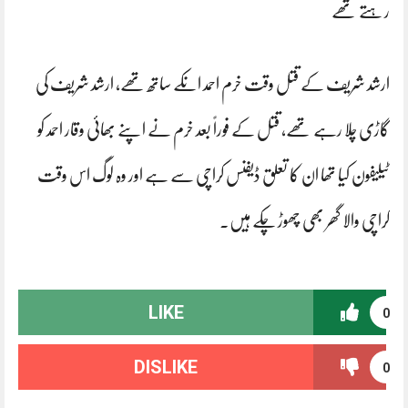
رہتے تھے
ارشد شریف کے قتل وقت خرم احمد انکے ساتھ تھے، ارشد شریف کی
گاڑی چلا رہے تھے، قتل کے فوراً بعد خرم نے اپنے بھائی وقار احمد کو
ٹیلیفون کیا تھا ان کا تعلق ڈیفنس کراچی سے ہے اور وہ لوگ اس وقت
کراچی والا گھر بھی چھوڑ چکے ہیں۔
LIKE
0
DISLIKE
0