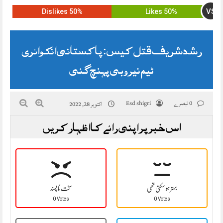
VS
50% Dislikes
50% Likes
رشد شریف قتل کیس: پاکستانی انکوائری
ٹیم نیروبی پہنچ گئی
0 تبصرے
Esd shigri
اکتوبر 28, 2022
اس خبر پر اپنی رائے کا اظہار کریں
بہتر ہو سکتی تھی
سخت نا پسند
0 Votes
0 Votes