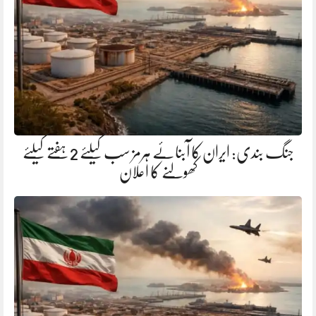
جنگ بندی: ایران کا آبنائے ہرمز سب کیلئے 2 ہفتے کیلئے
کھولنے کا اعلان