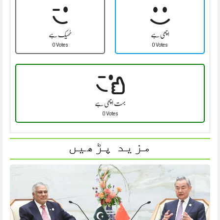
اچھی ہے
ٹھیک ہے
0 Votes
0 Votes
بہت اچھی ہے
0 Votes
مزید پڑھیں