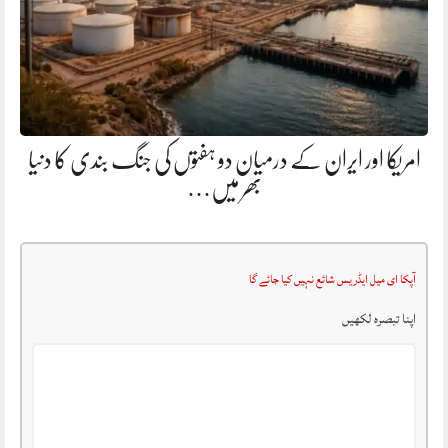
امریکا اور ایران کے درمیان دو ہفتوں کی جنگ بندی کا دنیا
بھر میں…
آپکا ای میل ایڈریس شائع نہیں کیا جائے گا
اپنا تبصرہ لکھیں