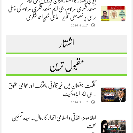
ایوانِ اقتدار کا انکسار المزاج درویش، جی ایم
سکندرشگری مرحوم: جی ایم سکندرشگری مرحوم کی پہلی
برسی پر خصوصی تحریر. حاجی شبیر احمد شگری
اگست 6, 2026
اشتہار
مقبول ترین
گلگت بلتستان میں غیر قانونی مائننگ اور عوامی حقوق
. جی ایم ایڈووکیٹ
اگست 7, 2026
اولڈ ہومز: اخلاقی و اسلامی اقدار کا زوال. سیدہ تسکین
بخت