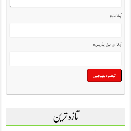
آپکا نام
*
آپکا ای میل ایڈریس
*
تازہ ترین