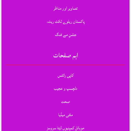
تصاویر اور مناظر
پاکستان ریلوے ٹکٹ ریٹ،
جشنِ مے فنگ
اہم صفحات
کاپی رائٹس
دلچسپ و عجیب
صحت
ملٹی میڈیا
موبائل کمپنیوں ڈیٹا سروسز