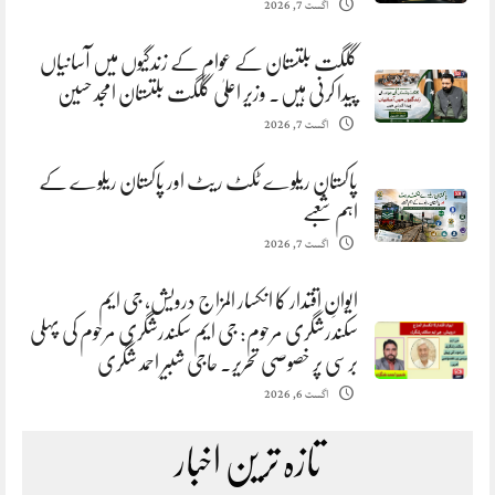
اگست 7, 2026
گلگت بلتستان کے عوام کے زندگیوں میں آسانیاں
پیدا کرنی ہیں. وزیر اعلیٰ گلگت بلتستان امجد حسین
اگست 7, 2026
پاکستان ریلوے ٹکٹ ریٹ اور پاکستان ریلوے کے
اہم شعبے
اگست 7, 2026
ایوانِ اقتدار کا انکسار المزاج درویش، جی ایم
سکندرشگری مرحوم: جی ایم سکندرشگری مرحوم کی پہلی
برسی پر خصوصی تحریر. حاجی شبیر احمد شگری
اگست 6, 2026
تازہ ترین اخبار