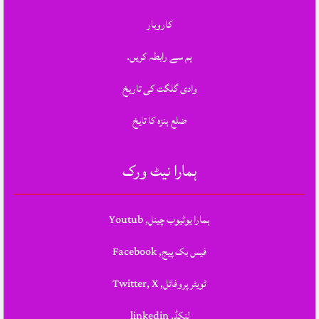
کاروبار
ہم سے رابطہ کریں.
وادی گلگت کی تاریخ
ضلع ہنزہ کا تایخ
ہمارا نیٹ ورک
ہمارا یوٹیوب چینل, Youtub
فیس بک پیج, Facebook
ٹویٹر پروفائل, Twitter, X
لنکڈ, linkedin