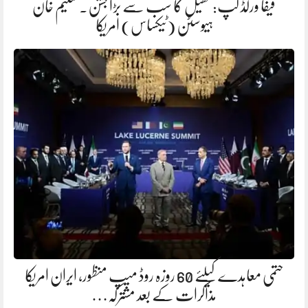
فیفا ورلڈ کپ: کھیل کا سب سے بڑا جشن. سلیم خان
ہیوسٹن (ٹیکساس) امریکا
حتمی معاہدے کیلئے 60 روزہ روڈ میپ منظور، ایران امریکا
مذاکرات کے بعد مشترکہ…