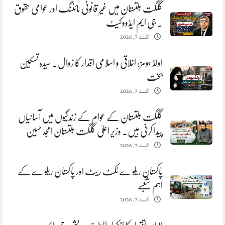
گلگت بلتستان میں غیر قانونی مائننگ اور عوامی حقوق
. جی ایم ایڈووکیٹ
اگست 7, 2026
اولڈ ہومز: اخلاقی و اسلامی اقدار کا زوال. سیدہ تسکین
بخت
اگست 7, 2026
گلگت بلتستان کے عوام کے زندگیوں میں آسانیاں
پیدا کرنی ہیں. وزیر اعلیٰ گلگت بلتستان امجد حسین
اگست 7, 2026
پاکستان ریلوے ٹکٹ ریٹ اور پاکستان ریلوے کے
اہم شعبے
اگست 7, 2026