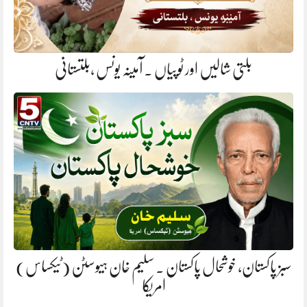
بلتی شالیں اور ٹوپیاں . آمینہ یونس ،بلتستانی
سبز پاکستان، خوشحال پاکستان . سلیم خان ہیوسٹن (ٹیکساس)
امریکا