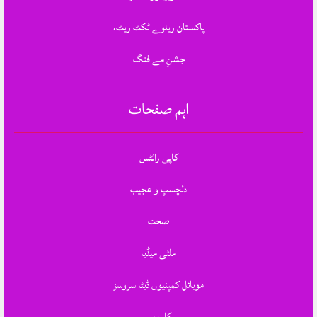
پاکستان ریلوے ٹکٹ ریٹ،
جشنِ مے فنگ
اہم صفحات
کاپی رائٹس
دلچسپ و عجیب
صحت
ملٹی میڈیا
موبائل کمپنیوں ڈیٹا سروسز
کاروبار