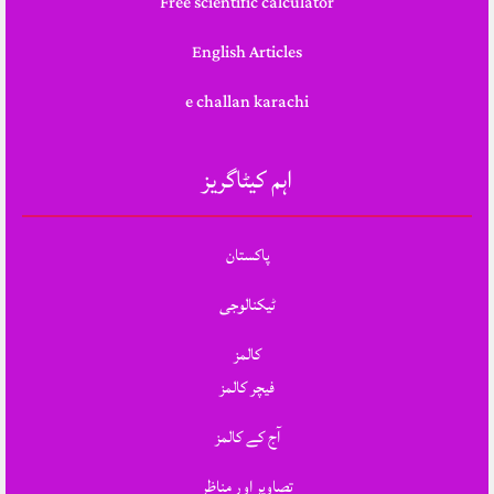
Free scientific calculator
English Articles
e challan karachi
اہم کیٹاگریز
پاکستان
ٹیکنالوجی
کالمز
فیچر کالمز
آج کے کالمز
تصاویر اور مناظر