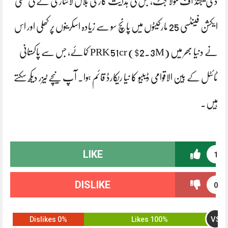
دی لیجنڈ آف مولا جٹ، جس کی ہدایت کاری بلال لاشاری نے کی تھی
ایکشن فینٹسی 25 مارکیٹوں میں پانچ سو سے زیادہ اسکرینوں پر کھلی اور اس
نے دنیا بھر میں PRK 51cr ($2.3M) کمائے، جس سے پاکستانی
ٹائٹل کے بین الاقوامی ڈیبیو کا نیا ریکارڈ قائم ہوا۔ آپ نیچے ٹیزر دیکھ سکتے
ہیں۔
LIKE
1
DISLIKE
0
VS
0% Dislikes
100% Likes