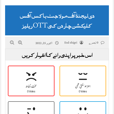
دی لیجنڈ آف مولا جٹ باکس آفس
کلیکشن چار دن کی OTT ریلیز
0 تبصرے
Esd shigri
اکتوبر 25, 2022
اس خبر پر اپنی رائے کا اظہار کریں
بہتر ہو سکتی تھی
سخت نا پسند
0 Votes
0 Votes