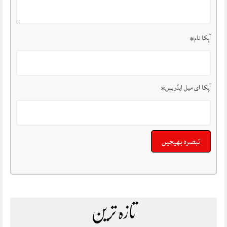
آپکا نام
*
آپکا ای میل ایڈریس
*
تازہ ترین