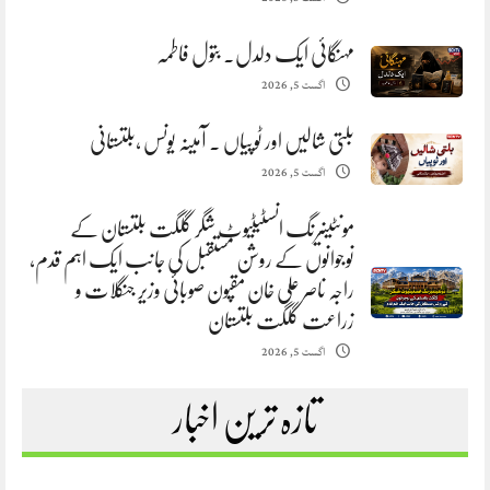
مہنگائی ایک دلدل. بتول فاطمہ
اگست 5, 2026
بلتی شالیں اور ٹوپیاں . آمینہ یونس ،بلتستانی
اگست 5, 2026
مونٹینیرنگ انسٹیٹیوٹ شگر گلگت بلتستان کے
نوجوانوں کے روشن مستقبل کی جانب ایک اہم قدم،
راجہ ناصر علی خان مقپون صوبائی وزیر جنگلات و
زراعت گلگت بلتستان
اگست 5, 2026
تازہ ترین اخبار