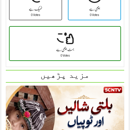
اچھی ہے
ٹھیک ہے
0 Votes
0 Votes
بہت اچھی ہے
0 Votes
مزید پڑھیں