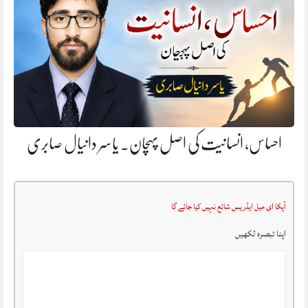
احساس، انسانیت کی اصل پہچان. یاسر دانیال صابری
آپکا ای میل ایڈریس شائع نہیں کیا جائے گا
اپنا تبصرہ لکھیں