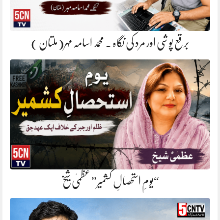
برقع پوشی اور مرد کی نگاہ . محمد اسامہ مہر(ملتان )
“یومِ استحصالِ کشمیر” عظمیٰ شیخ