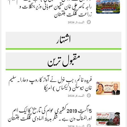
راجہ ناصر علی خان مقپون صوبائی وزیر جنگلات و
زراعت گلگت بلتستان
اگست 5, 2026
اشتہار
مقبول ترین
فریدہ خانم: جب غزل نے آواز کا روپ دھارا. سلیم
خان ہیوسٹن (ٹیکساس) امریکا
اگست 6, 2026
5 اگست 2019 کشمیری عوام کی تاریخ کا ایک اہم
اور المناک دن ہے. شگر ہدیتہ الہادی گلگت بلتستان
اگست 5, 2026