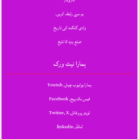
ہم سے رابطہ کریں.
وادی گلگت کی تاریخ
ضلع ہنزہ کا تایخ
ہمارا نیٹ ورک
ہمارا یوٹیوب چینل, Youtub
فیس بک پیج, Facebook
ٹویٹر پروفائل, Twitter, X
لنکڈ, linkedin