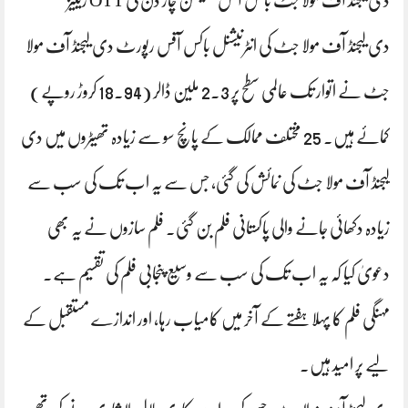
دی لیجنڈ آف مولا جٹ باکس آفس کلیکشن چار دن کی OTT ریلیز
دی لیجنڈ آف مولا جٹ کی انٹرنیشنل باکس آفس رپورٹ دی لیجنڈ آف مولا
جٹ نے اتوار تک عالمی سطح پر 2.3 ملین ڈالر (18.94 کروڑ روپے)
کمائے ہیں۔ 25 مختلف ممالک کے پانچ سو سے زیادہ تھیٹروں میں دی
لیجنڈ آف مولا جٹ کی نمائش کی گئی، جس سے یہ اب تک کی سب سے
زیادہ دکھائی جانے والی پاکستانی فلم بن گئی۔ فلم سازوں نے یہ بھی
دعویٰ کیا کہ یہ اب تک کی سب سے وسیع پنجابی فلم کی تقسیم ہے۔
مہنگی فلم کا پہلا ہفتے کے آخر میں کامیاب رہا، اور اندازے مستقبل کے
لیے پر امید ہیں۔