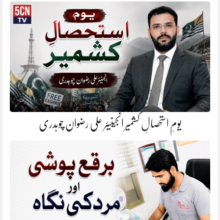
یومِ استحصالِ کشمیر انجینیئر علی رضوان چوہدری