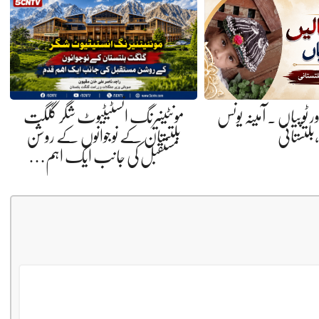
ر ٹوپیاں . آمینہ یونس
مونٹینیرنگ انسٹیٹیوٹ شگر گلگت
،بلتستانی
بلتستان کے نوجوانوں کے روشن
مستقبل کی جانب ایک اہم…