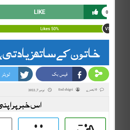
LIKE
0
VS
50% Likes
خاتون کے ساتھ زیادتی، 
فیس بک
ٹویٹر
0 تبصرے
Esd shigri
نومبر 7, 2022
اس خبر پر اپنی