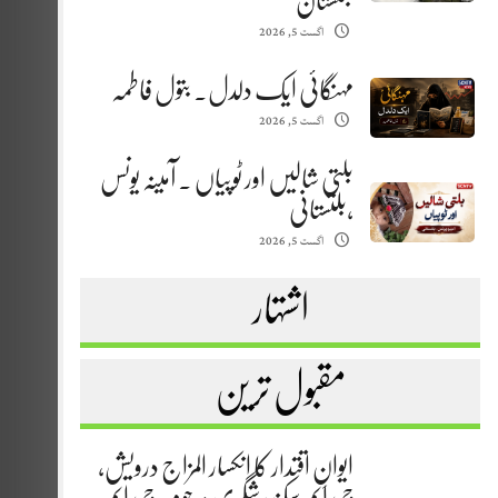
بلتستان
اگست 5, 2026
مہنگائی ایک دلدل. بتول فاطمہ
اگست 5, 2026
بلتی شالیں اور ٹوپیاں . آمینہ یونس
،بلتستانی
اگست 5, 2026
اشتہار
مقبول ترین
ایوانِ اقتدار کا انکسار المزاج درویش،