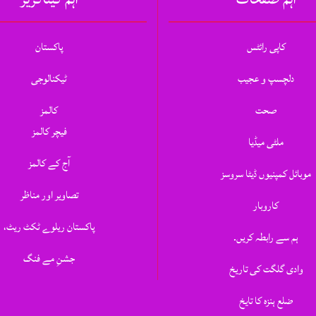
کاپی رائٹس
پاکستان
دلچسپ و عجیب
ٹیکنالوجی
صحت
کالمز
فیچر کالمز
ملٹی میڈیا
آج کے کالمز
موبائل کمپنیوں ڈیٹا سروسز
تصاویر اور مناظر
کاروبار
پاکستان ریلوے ٹکٹ ریٹ،
ہم سے رابطہ کریں.
جشنِ مے فنگ
وادی گلگت کی تاریخ
ضلع ہنزہ کا تایخ