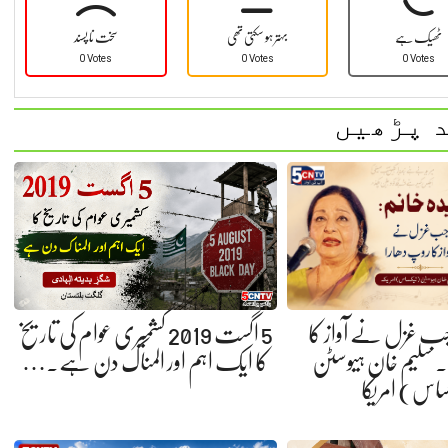
ٹھیک ہے
بہتر ہو سکتی تھی
سخت نا پسند
0 Votes
0 Votes
0 Votes
 پڑھیں
 جب غزل نے آواز کا
5 اگست 2019 کشمیری عوام کی تاریخ
 سلیم خان ہیوسٹن
کا ایک اہم اور المناک دن ہے.…
ساس) امریکا