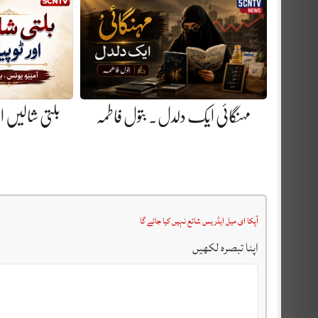
مہنگائی ایک دلدل. بتول فاطمہ
بلتی شالیں او
آپکا ای میل ایڈریس شائع نہیں کیا جائے گا
اپنا تبصرہ لکھیں