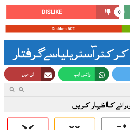
DISLIKE
0
50% Dislikes
کرکٹر آسٹریلیا سے گرفتار
واٹس ایپ
ای میل
 رائے کا اظہار کریں