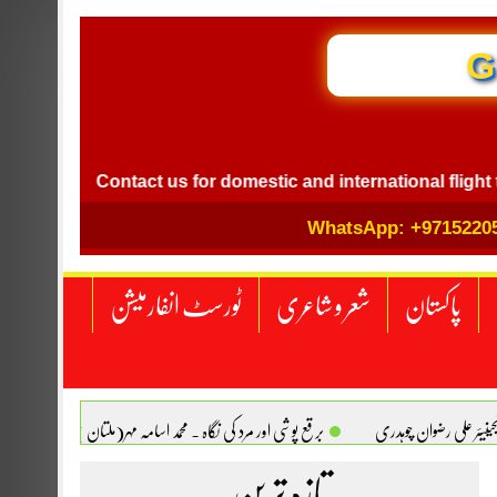
GB I
Contact us for domestic and international flight ticket b
WhatsApp: +9715220
پاکستان
شعر و شاعری
ٹورسٹ انفارمیشن
انجینیئر علی رضوان چوہدری
برقع پوشی اور مرد کی نگاہ . محمد اسامہ مہر(ملتان )
تازہ ترین