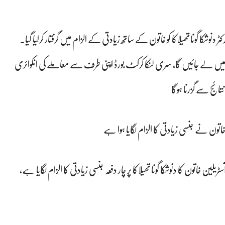
ت میں لے جائیں گا، سری لنکا کرکٹ بورڈ اپنی طرف سے معاملے کی انکوائری
تائج سے گزرنا ہوگا
تون کا دنوشکا گوناتھیلاکا پر چار دفعہ جنسی زیادتی کا الزام لگایا ہے،