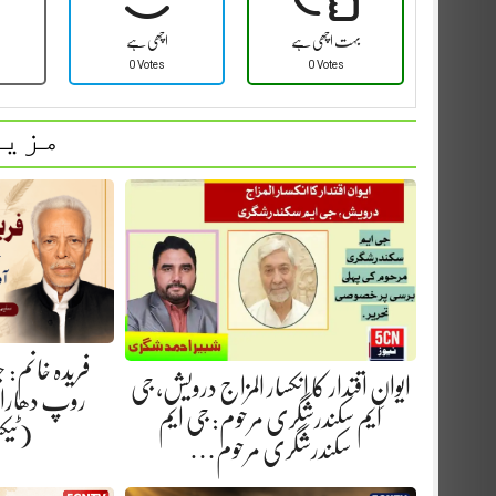
بہت اچھی ہے
اچھی ہے
0 Votes
0 Votes
مزید
فریدہ خانم:
ایوانِ اقتدار کا انکسار المزاج درویش، جی
روپ دھارا.
ایم سکندرشگری مرحوم: جی ایم
(ٹیک
سکندرشگری مرحوم…