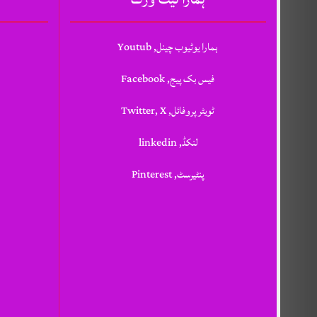
ہمارا یوٹیوب چینل, Youtub
فیس بک پیج, Facebook
ٹویٹر پروفائل, Twitter, X
لنکڈ, linkedin
پنٹیرسٹ, Pinterest