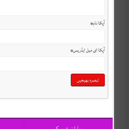
آپکا نام
*
آپکا ای میل ایڈریس
*
ہمارا نیٹ ورک