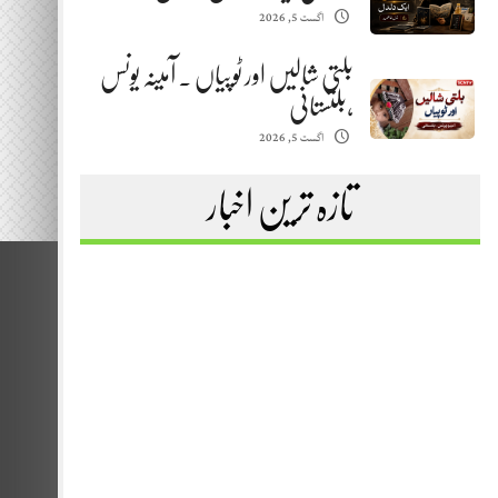
اگست 5, 2026
بلتی شالیں اور ٹوپیاں . آمینہ یونس
،بلتستانی
اگست 5, 2026
تازہ ترین اخبار