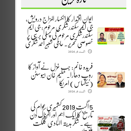
ایوانِ اقتدار کا انکسار المزاج درویش،
جی ایم سکندرشگری مرحوم: جی ایم
سکندرشگری مرحوم کی پہلی برسی پر
خصوصی تحریر. حاجی شبیر احمد شگری
اگست 6, 2026
فریدہ خانم: جب غزل نے آواز کا
روپ دھارا. سلیم خان ہیوسٹن
(ٹیکساس) امریکا
اگست 6, 2026
5 اگست 2019 کشمیری عوام کی
تاریخ کا ایک اہم اور المناک دن
ہے. شگر ہدیتہ الہادی گلگت