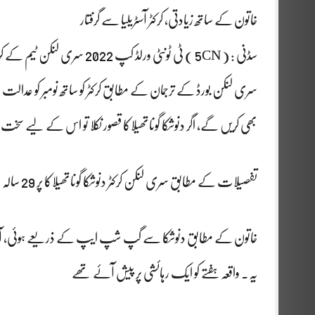
خاتون کے ساتھ زیادتی، کرکٹر آسٹریلیا سے گرفتار
سڈنی : ( 5CN ) ٹی ٹونٹی ورلڈ کپ 2022 سری لنکن ٹیم کے کرکٹر دنوشکا گوناتھیلاکا کو خاتون کے ساتھ زیادتی کے الزام میں گرفتار کرلیا گیا۔
سری لنکن بورڈ کے ترجمان کے مطابق کرکٹر کو ساتھ نومبر کو عدال
بھی کریں گے، اگر دنوشکا گوناتھیلاکا قصور نکلا تو اس کے لیے سخت ن
تفصیلات کے مطابق سری لنکن کرکٹر دنوشکا گوناتھیلاکا پر 29 سالہ خاتون نے جنسی زیادتی کا الزام لگایا ہوا ہے
خاتون کے مطابق دنوشکا سے گپ شپ ایپ کے ذریعے ہوئی، آسٹریلین خا
یہ. واقعہ ہفتے کو ایک رہائشی پر پیش آئے تھے