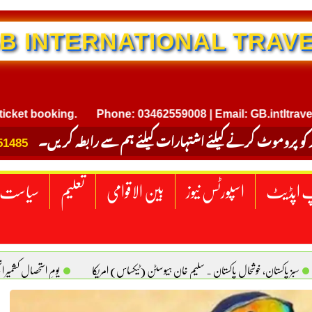
NTERNATIONAL TRAVEL
ooking.
Phone: 03462559008 | Email: GB.intltravel@gmai
 کو پروموٹ کرنے کیلئے اشتہارات کیلئے ہم سے رابطہ کریں۔
51485
 اپڈیٹ
اسپورٹس نیوز
بین الاقوامی
تعلیم
سیاست
سبز پاکستان، خوشحال پاکستان . سلیم خان ہیوسٹن (ٹیکساس) امریکا
یومِ استحصالِ کشمیر 
سانیت کی اصل پہچان. یاسر دانیال صابری