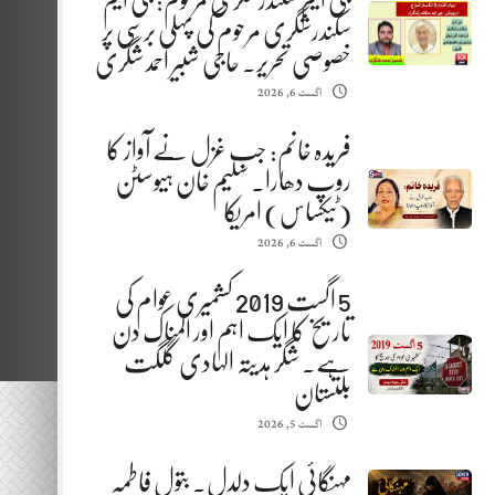
جی ایم سکندرشگری مرحوم: جی ایم
سکندرشگری مرحوم کی پہلی برسی پر
خصوصی تحریر. حاجی شبیر احمد شگری
اگست 6, 2026
فریدہ خانم: جب غزل نے آواز کا
روپ دھارا. سلیم خان ہیوسٹن
(ٹیکساس) امریکا
اگست 6, 2026
5 اگست 2019 کشمیری عوام کی
تاریخ کا ایک اہم اور المناک دن
ہے. شگر ہدیتہ الہادی گلگت
بلتستان
اگست 5, 2026
مہنگائی ایک دلدل. بتول فاطمہ