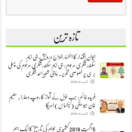
تازہ ترین
ایوانِ اقتدار کا انکسار المزاج درویش، جی ایم
سکندرشگری مرحوم: جی ایم سکندرشگری مرحوم کی پہلی
برسی پر خصوصی تحریر. حاجی شبیر احمد شگری
اگست 6, 2026
فریدہ خانم: جب غزل نے آواز کا روپ دھارا. سلیم
خان ہیوسٹن (ٹیکساس) امریکا
اگست 6, 2026
5 اگست 2019 کشمیری عوام کی تاریخ کا ایک اہم