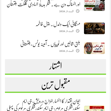
اور المناک دن ہے. شگر ہدیتہ الہادی گلگت بلتستان
اگست 5, 2026
مہنگائی ایک دلدل. بتول فاطمہ
اگست 5, 2026
بلتی شالیں اور ٹوپیاں . آمینہ یونس ،بلتستانی
اگست 5, 2026
اشتہار
مقبول ترین
ایوانِ اقتدار کا انکسار المزاج درویش، جی ایم
سکندرشگری مرحوم: جی ایم سکندرشگری مرحوم کی پہلی