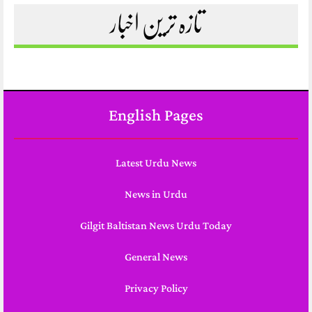
تازہ ترین اخبار
English Pages
Latest Urdu News
News in Urdu
Gilgit Baltistan News Urdu Today
General News
Privacy Policy