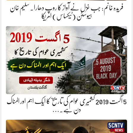
فریدہ خانم: جب غزل نے آواز کا روپ دھارا. سلیم خان
ہیوسٹن (ٹیکساس) امریکا
5 اگست 2019 کشمیری عوام کی تاریخ کا ایک اہم اور المناک
دن ہے.…