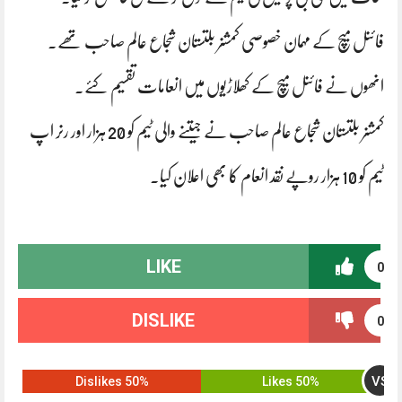
فائنل میچ کے مہمان خصوصی کمشنر بلتستان شجاع عالم صاحب تھے۔
انھوں نے فائنل میچ کے کھلاڑیوں میں انعامات تقسیم کئے۔
کمشنر بلتستان شجاع عالم صاحب نے جیتنے والی ٹیم کو 20 ہزار اور رنر اپ
ٹیم کو 10 ہزار روپے نقد انعام کا بھی اعلان کیا۔
LIKE
0
DISLIKE
0
VS
50% Dislikes
50% Likes