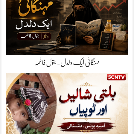
مہنگائی ایک دلدل. بتول فاطمہ