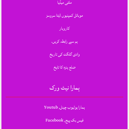
ملٹی میڈیا
موبائل کمپنیوں ڈیٹا سروسز
کاروبار
ہم سے رابطہ کریں.
وادی گلگت کی تاریخ
ضلع ہنزہ کا تایخ
ہمارا نیٹ ورک
ہمارا یوٹیوب چینل, Youtub
فیس بک پیج, Facebook