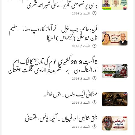
برسی پر خصوصی تحریر. حاجی شبیر احمد شگری
اگست 6, 2026
فریدہ خانم: جب غزل نے آواز کا روپ دھارا. سلیم
خان ہیوسٹن (ٹیکساس) امریکا
اگست 6, 2026
5 اگست 2019 کشمیری عوام کی تاریخ کا ایک اہم
اور المناک دن ہے. شگر ہدیتہ الہادی گلگت بلتستان
اگست 5, 2026
مہنگائی ایک دلدل. بتول فاطمہ
اگست 5, 2026
بلتی شالیں اور ٹوپیاں . آمینہ یونس ،بلتستانی
اگست 5, 2026