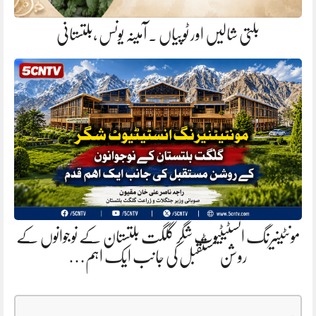
بلتی شالیں اور ٹوپیاں . آمینہ یونس ،بلتستانی
مونٹینیرنگ انسٹیٹیوٹ شگر گلگت بلتستان کے نوجوانوں کے
روشن مستقبل کی جانب ایک اہم…