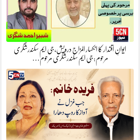
ایوانِ اقتدار کا انکسار المزاج درویش، جی ایم سکندرشگری
مرحوم: جی ایم سکندرشگری مرحوم…