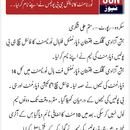
سکردو – رپورٹ – رستم علی شگری
جشن آزادی گلگت بلتستان ڈپارٹمنٹل فٹبال ٹورنامنٹ کا فائنل میچ جی بی
پولیس ڈپارمنٹ کی ٹیم نے اپنے نام کر لیا۔
جشن آزادی گلگت بلتستان ڈپارٹمنٹل فٹ بال ٹورنامنٹ میں کل 14
ڈپارٹمنٹ کی ٹیموں نے حصہ لیا۔ فائنل میچ ایجوکیشن ڈپارٹمنٹ اور جی۔
بی پولیس کی ٹیموں کے درمیان کھیلا گیا۔ مقررہ وقت تک دونوں ٹیم
گول نہیں کر سکی۔بعد میں 10 منٹ کا اضافی ٹائم دیا گیا جس کے آخری
لمحات میں جی بی پولیس کی ٹیم نے گول کر کے فتح حاصل کر لیا۔