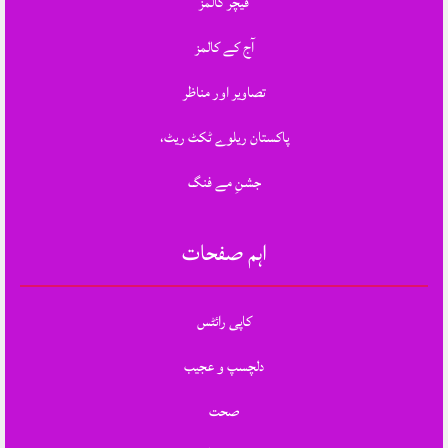
فیچر کالمز
آج کے کالمز
تصاویر اور مناظر
پاکستان ریلوے ٹکٹ ریٹ،
جشنِ مے فنگ
اہم صفحات
کاپی رائٹس
دلچسپ و عجیب
صحت