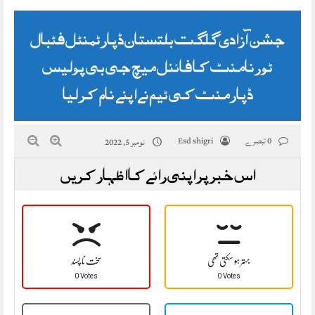
جشن آزادی گلگت بلتستان ڈپارٹمنٹل فٹبال
ٹورنامنٹ کا فائنل میچ جی بی پولیس
ڈپارمنٹ کی ٹیم نے اپنے نام کر لیا
0 تبصرے
Esd shigri
نومبر 5, 2022
اس خبر پر اپنی رائے کا اظہار کریں
بہتر ہو سکتی تھی
سخت نا پسند
0 Votes
0 Votes