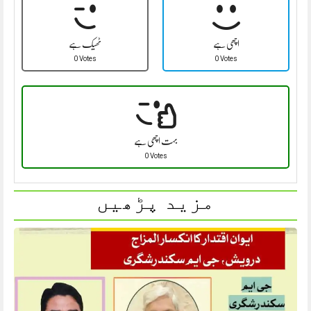
اچھی ہے
ٹھیک ہے
0 Votes
0 Votes
بہت اچھی ہے
0 Votes
مزید پڑھیں