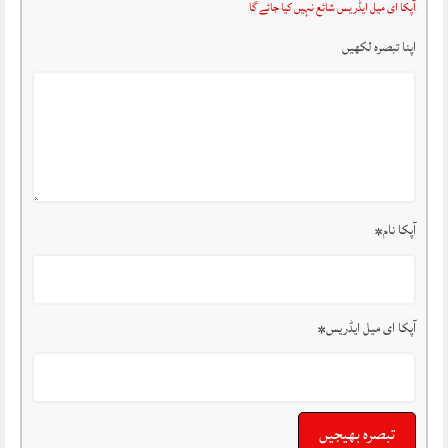
آپکا ای میل ایڈریس شائع نہیں کیا جائے گا
اپنا تبصرہ لکھیں
آپکا نام
*
آپکا ای میل ایڈریس
*