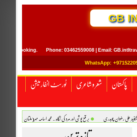
GB I
et booking.
Phone: 03462559008 | Email: GB.intltravel@g
WhatsApp: +9715220
پاکستان
شعر و شاعری
ٹورسٹ انفارمیشن
انجینیئر علی رضوان چوہدری
برقع پوشی اور مرد کی نگاہ . محمد اسامہ مہر(ملتان )
تازہ ترین