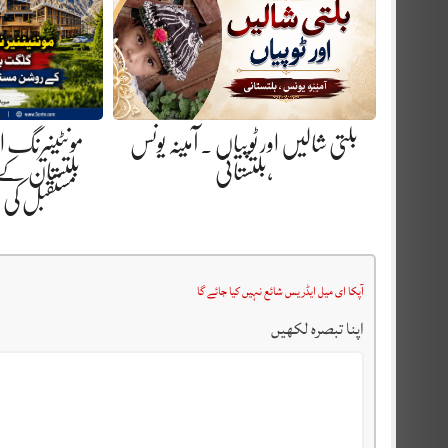
بلتی شالیں اور ٹوپیاں . آمینہ یونس
مونٹینیرنگ 
،بلتستانی
بلتستان کے
مستقبل کی
آپکا ای میل ایڈریس شائع نہیں کیا جائے گا
اپنا تبصرہ لکھیں