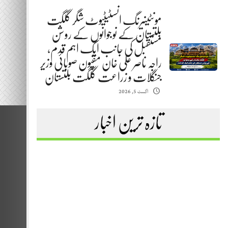
مونٹینیرنگ انسٹیٹیوٹ شگر گلگت
بلتستان کے نوجوانوں کے روشن
مستقبل کی جانب ایک اہم قدم،
راجہ ناصر علی خان مقپون صوبائی وزیر
جنگلات و زراعت گلگت بلتستان
اگست 5, 2026
تازہ ترین اخبار