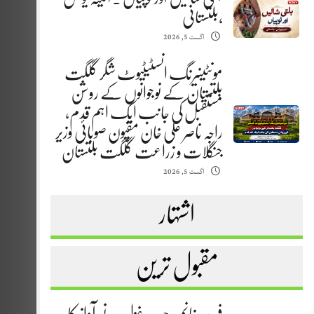
،بلتستانی
اگست 5, 2026
مونٹینیرنگ انسٹیٹیوٹ شگر گلگت
بلتستان کے نوجوانوں کے روشن
مستقبل کی جانب ایک اہم قدم،
راجہ ناصر علی خان مقپون صوبائی وزیر
جنگلات و زراعت گلگت بلتستان
اگست 5, 2026
اشتہار
مقبول ترین