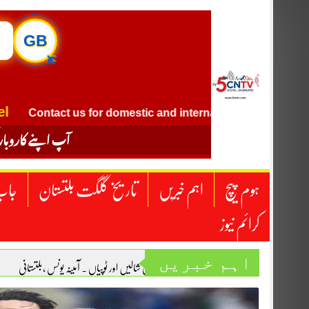
Skip
to
content
GB
✈
Contact us for domestic and international flight ticket booki
آپ اپنے کاروبار
ہوم پیچ
اہم خبریں
تاریخ گلگت بلتستان
جاپ
کرائم نیوز
اہم خبریں
بلتی شالیں اور ٹوپیاں . آمینہ یونس ،بلتستانی
“یومِ استحصالِ کشمیر” عظمیٰ شیخ
احساس، ان