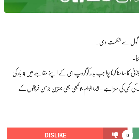
یہ ایک بار پھر ڈیجا وو تھا کیونکہ شائقین کو ورلڈ کپ میں ایک اور پریشانی کا سامنا کرنا پڑا جب بدھ کو گروپ ای کے اپنے مقابلے میں 4 بار کی
 ہار گئی۔ یہ قاتل جبلت کی کمی کی سزا ہے – ایسا الزام جو کبھی بھی بہترین جرمن فریقوں کے
DISLIKE
0