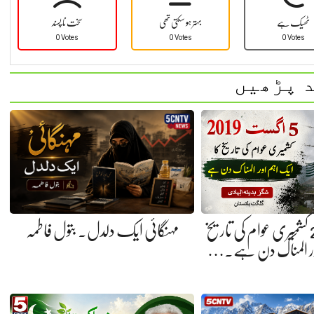
ٹھیک ہے
بہتر ہو سکتی تھی
سخت نا پسند
0 Votes
0 Votes
0 Votes
 پڑھیں
5 اگست 2019 کشمیری عوام کی تاریخ
مہنگائی ایک دلدل. بتول فاطمہ
ور المناک دن ہے.…