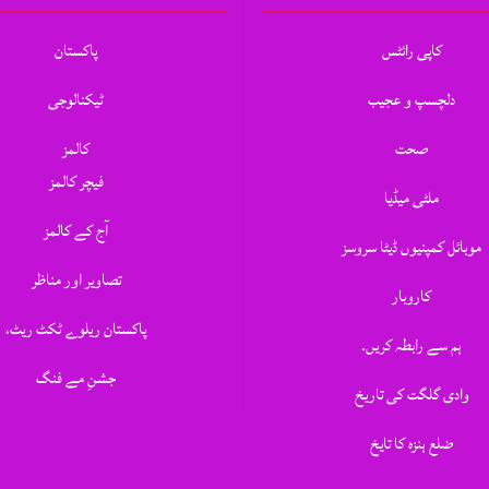
کاپی رائٹس
پاکستان
دلچسپ و عجیب
ٹیکنالوجی
صحت
کالمز
فیچر کالمز
ملٹی میڈیا
آج کے کالمز
موبائل کمپنیوں ڈیٹا سروسز
تصاویر اور مناظر
کاروبار
پاکستان ریلوے ٹکٹ ریٹ،
ہم سے رابطہ کریں.
جشنِ مے فنگ
وادی گلگت کی تاریخ
ضلع ہنزہ کا تایخ