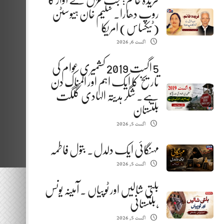
فریدہ خانم: جب غزل نے آواز کا
روپ دھارا. سلیم خان ہیوسٹن
(ٹیکساس) امریکا
اگست 6, 2026
5 اگست 2019 کشمیری عوام کی
تاریخ کا ایک اہم اور المناک دن
ہے. شگر ہدیتہ الہادی گلگت
بلتستان
اگست 5, 2026
مہنگائی ایک دلدل. بتول فاطمہ
اگست 5, 2026
بلتی شالیں اور ٹوپیاں . آمینہ یونس
،بلتستانی
اگست 5, 2026