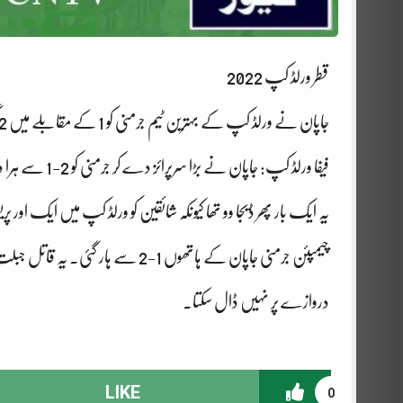
قطر ورلڈ کپ 2022
جاپان نے ورلڈ کپ کے بہترین ٹیم جرمنی کو 1 کے مقابلے میں 2 گول سے شکست دی۔
فیفا ورلڈ کپ: جاپان نے بڑا سرپرائز دے کر جرمنی کو 2-1 سے ہرا دیا۔
چیمپئن جرمنی جاپان کے ہاتھوں 1-2 سے
دروازے پر نہیں ڈال سکتا۔
LIKE
0