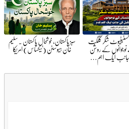
انسٹیٹیوٹ شگر گلگت
سبز پاکستان، خوشحال پاکستان . سلیم
 نوجوانوں کے روشن
خان ہیوسٹن (ٹیکساس) امریکا
 جانب ایک اہم…