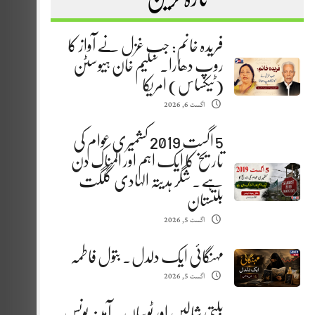
فریدہ خانم: جب غزل نے آواز کا
روپ دھارا. سلیم خان ہیوسٹن
(ٹیکساس) امریکا
اگست 6, 2026
5 اگست 2019 کشمیری عوام کی
تاریخ کا ایک اہم اور المناک دن
ہے. شگر ہدیتہ الہادی گلگت
بلتستان
اگست 5, 2026
مہنگائی ایک دلدل. بتول فاطمہ
اگست 5, 2026
بلتی شالیں اور ٹوپیاں . آمینہ یونس