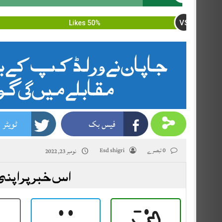
VS
50% Likes
مقابلے میں 2 گول سے شکست دی۔
فیس بک
ٹویٹر
0 تبصرے
Esd shigri
نومبر 23, 2022
اس خبر پر اپنی