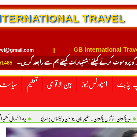
NTERNATIONAL TRAVEL
GB International Travel
mail.com
||
 کو پروموٹ کرنے کیلئے اشتہارات کیلئے ہم سے رابطہ کریں۔
51485
 اپڈیٹ
اسپورٹس نیوز
بین الاقوامی
تعلیم
سیاست
سبز پاکستان، خوشحال پاکستان . سلیم خان ہیوسٹن (ٹیکساس) امریکا
یومِ استحصالِ کشمیر 
سانیت کی اصل پہچان. یاسر دانیال صابری