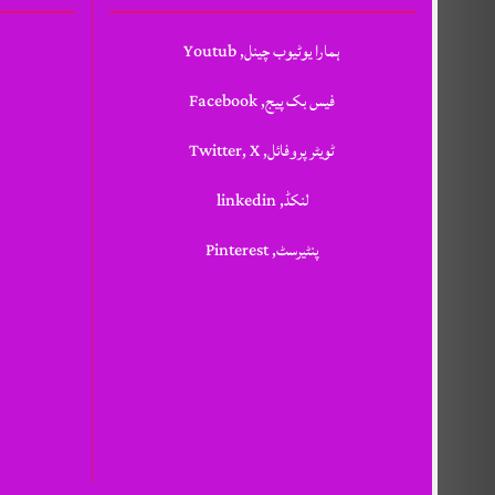
ہمارا یوٹیوب چینل, Youtub
فیس بک پیج, Facebook
ٹویٹر پروفائل, Twitter, X
لنکڈ, linkedin
پنٹیرسٹ, Pinterest