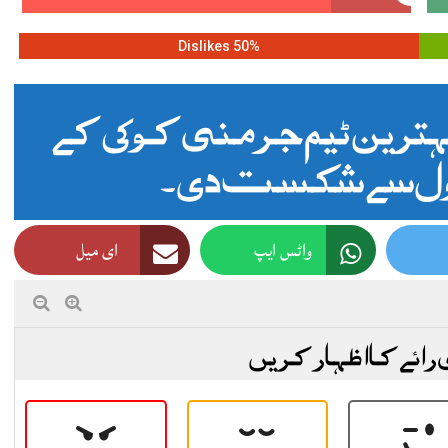
50% Dislikes
جاپان نے ورلڈ کپ کے بہترین ٹیم جرمنی کو 1 کے
واٹس ایپ
ای میل
 رائے کا اظہار کریں