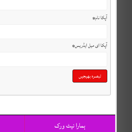
آپکا نام
*
آپکا ای میل ایڈریس
*
ہمارا نیٹ ورک