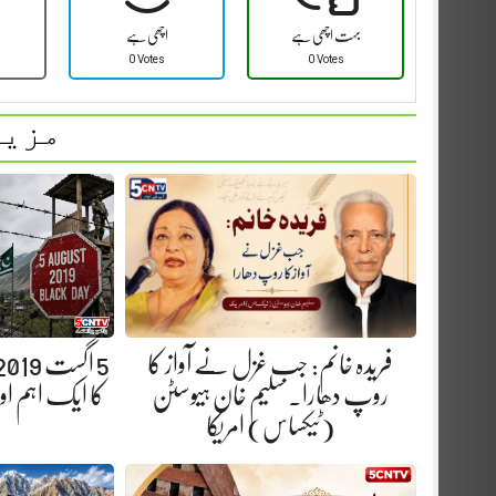
بہت اچھی ہے
اچھی ہے
0 Votes
0 Votes
مزید
فریدہ خانم: جب غزل نے آواز کا
روپ دھارا. سلیم خان ہیوسٹن
کا ایک اہم ا
(ٹیکساس) امریکا