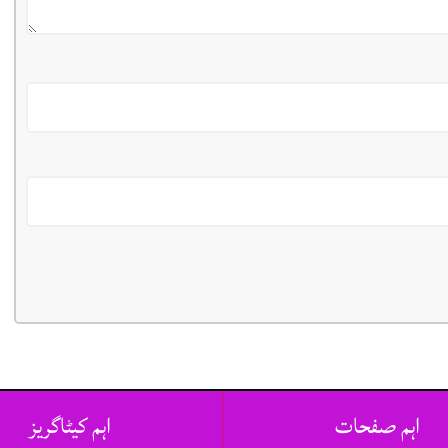
اہم صفحات
اہم کیٹاگریز