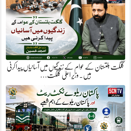
گلگت بلتستان کے عوام کے زندگیوں میں آسانیاں پیدا کرنی
ہیں. وزیر اعلیٰ گلگت…