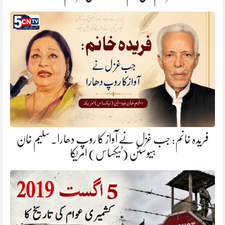
فریدہ خانم: جب غزل نے آواز کا روپ دھارا. سلیم خان
ہیوسٹن (ٹیکساس) امریکا