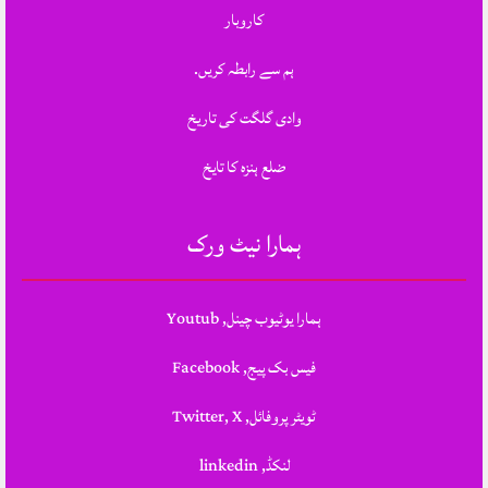
کاروبار
ہم سے رابطہ کریں.
وادی گلگت کی تاریخ
ضلع ہنزہ کا تایخ
ہمارا نیٹ ورک
ہمارا یوٹیوب چینل, Youtub
فیس بک پیج, Facebook
ٹویٹر پروفائل, Twitter, X
لنکڈ, linkedin