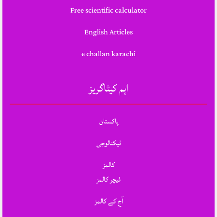
Free scientific calculator
English Articles
e challan karachi
اہم کیٹاگریز
پاکستان
ٹیکنالوجی
کالمز
فیچر کالمز
آج کے کالمز