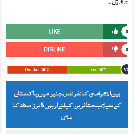
درکار ہیں۔
LIKE
0
DISLIKE
0
VS
50% Dislikes
50% Likes
بین الاقوامی کانفرنس جنیوا میں پاکستان
کے سیلاب متاثرین کیلئے اربوں ڈالرز امداد کا
اعلان