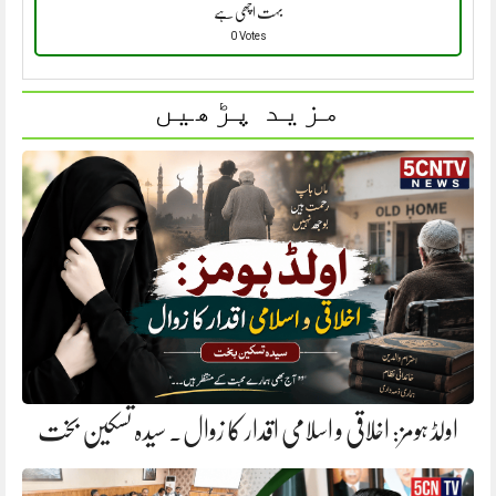
بہت اچھی ہے
0 Votes
مزید پڑھیں
اولڈ ہومز: اخلاقی و اسلامی اقدار کا زوال. سیدہ تسکین بخت