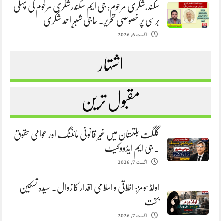
سکندرشگری مرحوم: جی ایم سکندرشگری مرحوم کی پہلی
برسی پر خصوصی تحریر. حاجی شبیر احمد شگری
اگست 6, 2026
اشتہار
مقبول ترین
گلگت بلتستان میں غیر قانونی مائننگ اور عوامی حقوق
. جی ایم ایڈووکیٹ
اگست 7, 2026
اولڈ ہومز: اخلاقی و اسلامی اقدار کا زوال. سیدہ تسکین
بخت
اگست 7, 2026