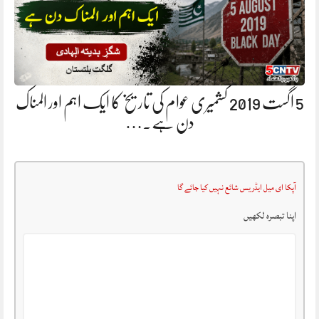
5 اگست 2019 کشمیری عوام کی تاریخ کا ایک اہم اور المناک
دن ہے.…
آپکا ای میل ایڈریس شائع نہیں کیا جائے گا
اپنا تبصرہ لکھیں