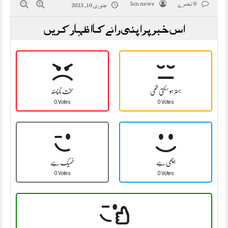
0 تبصرے
5cn news
جنوری 10, 2023
اس خبر پر اپنی رائے کا اظہار کریں
بہتر ہو سکتی تھی
سخت نا پسند
0 Votes
0 Votes
اچھی ہے
ٹھیک ہے
0 Votes
0 Votes