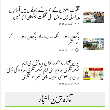
گلگت بلتستان کے عوام کے زندگیوں میں آسانیاں
پیدا کرنی ہیں. وزیر اعلیٰ گلگت بلتستان امجد حسین
اگست 7, 2026
پاکستان ریلوے ٹکٹ ریٹ اور پاکستان ریلوے کے
اہم شعبے
اگست 7, 2026
ایوانِ اقتدار کا انکسار المزاج درویش، جی ایم
سکندرشگری مرحوم: جی ایم سکندرشگری مرحوم کی پہلی
برسی پر خصوصی تحریر. حاجی شبیر احمد شگری
اگست 6, 2026
تازہ ترین اخبار