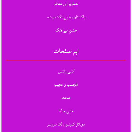
تصاویر اور مناظر
پاکستان ریلوے ٹکٹ ریٹ،
جشنِ مے فنگ
اہم صفحات
کاپی رائٹس
دلچسپ و عجیب
صحت
ملٹی میڈیا
موبائل کمپنیوں ڈیٹا سروسز