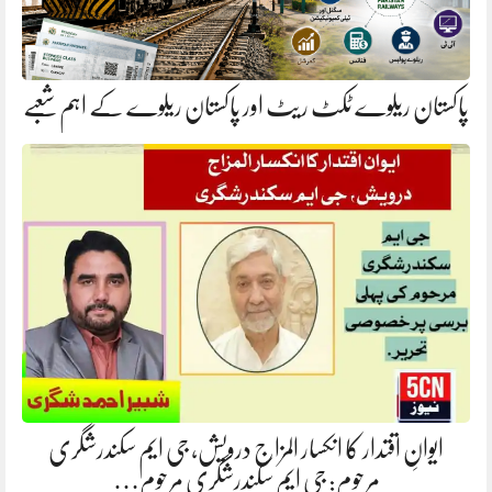
پاکستان ریلوے ٹکٹ ریٹ اور پاکستان ریلوے کے اہم شعبے
ایوانِ اقتدار کا انکسار المزاج درویش، جی ایم سکندرشگری
مرحوم: جی ایم سکندرشگری مرحوم…