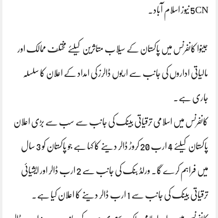
5CN نیوز اسلام آباد۔
جینوا کانفرنس میں پاکستان کے سیلاب متاثرین کیلئے مختلف ممالک اور
مالیاتی اداروں کی جانب سے اربوں ڈالرز کی امداد کے اعلان کا سلسلہ
جاری ہے۔
کانفرنس میں اسلامی ترقیاتی بینک کی جانب سے سب سے بڑی اعلان
پاکستان کیلئے 4 ارب 20 کروڑ ڈالر دینے کا کہا ہے جو پاکستان کو 3 سال
میں فراہم کرے گا۔ ورلڈ بنک کی جانب سے 2 ارب ڈالر اور ایشیائی
ترقیاتی بینک کی جانب سے 1 ارب ڈالر دینے کا اعلان کیا ہے۔