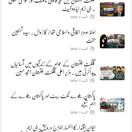
گلگت بلتستان میں غیر قانونی مائننگ اور عوامی حقوق
. جی ایم ایڈووکیٹ
اگست 7, 2026
اولڈ ہومز: اخلاقی و اسلامی اقدار کا زوال. سیدہ تسکین
بخت
اگست 7, 2026
گلگت بلتستان کے عوام کے زندگیوں میں آسانیاں
پیدا کرنی ہیں. وزیر اعلیٰ گلگت بلتستان امجد حسین
اگست 7, 2026
پاکستان ریلوے ٹکٹ ریٹ اور پاکستان ریلوے کے
اہم شعبے
اگست 7, 2026
ایوانِ اقتدار کا انکسار المزاج درویش، جی ایم