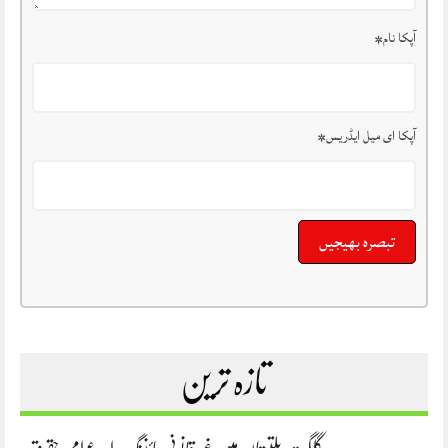
آپکا نام
*
آپکا ای میل ایڈریس
*
تازہ ترین