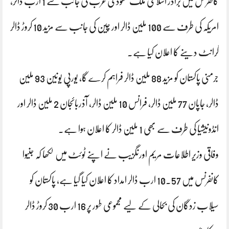
کانفرنس میں برادر اسلامی ملک سعودی عرب کی جانب سے 1 ارب ڈالر،
امریکہ کی طرف سے 100 ملین ڈالر اور چین کی جانب سے مزید 10 کروڑ ڈالر
گرانٹ دینے کا اعلان کیا ہے۔
جرمنی پاکستان کو مزید 88 ملین ڈالر فراہم کرے گا، یورپی یونین 93 ملین
ڈالر، جاپان 77 ملین ڈالر، فرانس 10 ملین ڈالر، آذربائجان 2 ملین ڈالر اور
انڈونیشیا کی طرف سے بھی 1 ملین ڈالر کا اعلان ہوا ہے۔
وفاقی وزیر اطلاعات مریم اورنگزیب نے اپنے ٹوئٹ میں لکھا کہ جنیوا
کانفرنس میں 10.57 ارب ڈالر امداد کا اعلان کیا گیا ہے، پاکستان کو
سیلاب زدگان کی بحالی کے لیے مجموعی طور پر 16 ارب 30 کروڑ ڈالر