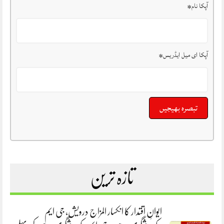
آپکا نام
*
آپکا ای میل ایڈریس
*
تازہ ترین
ایوانِ اقتدار کا انکسار المزاج درویش، جی ایم