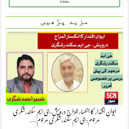
0 Votes
مزید پڑھیں
ایوانِ اقتدار کا انکسار المزاج درویش، جی ایم سکندرشگری
مرحوم: جی ایم سکندرشگری مرحوم…