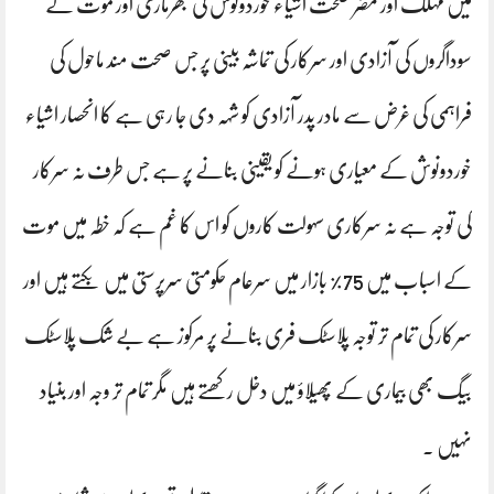
میں مہلک اور مضر صحت اشیاء خوردونوش کی بھرماری اور موت کے
سوداگروں کی آزادی اور سرکار کی تماشہ بینی پر جس صحت مند ماحول کی
فراہمی کی غرض سے مادر پدر آزادی کو شہہ دی جا رہی ہے کا انحصار اشیاء
خوردونوش کے معیاری ہونے کو یقینی بنانے پر ہے جس طرف نہ سرکار
کی توجہ ہے نہ سرکاری سہولت کاروں کو اس کا غم ہے کہ خطہ میں موت
کے اسباب میں 75٪ بازار میں سرعام حکومتی سرپرستی میں بکتے ہیں اور
سرکار کی تمام تر توجہ پلاسٹک فری بنانے پر مرکوز ہے بے شک پلاسٹک
بیگ بھی بیماری کے پھیلاؤ میں دخل رکھتے ہیں مگر تمام تر وجہ اور بنیاد
نہیں ۔