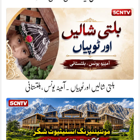
بلتی شالیں اور ٹوپیاں . آمینہ یونس ،بلتستانی