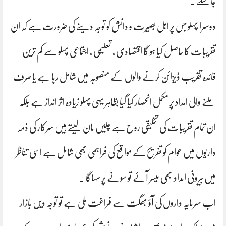
جا سکے ۔
دوسرا پہلو جس پر اہل بصیرت و دانش کو توجہ دینے کی ضرورت ہے کہ ان
تقریبات کا حاصل کیا ہو گا اقتصادی ، تعلیمی ، اجتماعی پہلو سے کم ترین
فائدہ تقریب ڈیزائن کرنے والوں کے منصوبہ میں شامل رہا ہے یا صرف
ملنے والی امداد پر مکمل انحصار کیا گیا بظاہر یہی پہلو زیادہ اثر انداز ہے بلکہ
ان تمام تقریبات کی تخلیقی روح ہے چلیں مان لیتے ہیں سرکار کی ذمہ
داریوں میں عوام کو تفریح کے مواقع کی فراہمی بھی شامل ہے اسی تناظر
میں بیرونی امداد بھی میسر آئے تو سونے پر سہاگا ۔
اب سرمایہ داروں کی آؤ بھگت سے فراغت ملی ہے تو توجہ دیں بازار