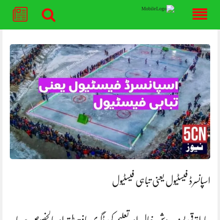
Skip
to
content
اسپانسرڈ فیسٹیول یعنی تباہی فیسٹیول