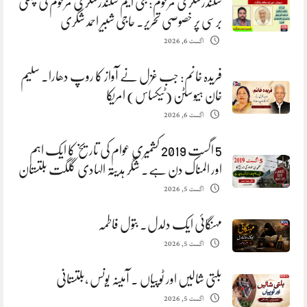
سکندرشگری مرحوم: جی ایم سکندرشگری مرحوم کی پہلی
برسی پر خصوصی تحریر. حاجی شبیر احمد شگری
اگست 6, 2026
فریدہ خانم: جب غزل نے آواز کا روپ دھارا. سلیم
خان ہیوسٹن (ٹیکساس) امریکا
اگست 6, 2026
5 اگست 2019 کشمیری عوام کی تاریخ کا ایک اہم
اور المناک دن ہے. شگر ہدیتہ الہادی گلگت بلتستان
اگست 5, 2026
مہنگائی ایک دلدل. بتول فاطمہ
اگست 5, 2026
بلتی شالیں اور ٹوپیاں . آمینہ یونس ،بلتستانی
اگست 5, 2026