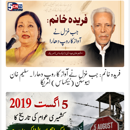
فریدہ خانم: جب غزل نے آواز کا روپ دھارا. سلیم خان
ہیوسٹن (ٹیکساس) امریکا