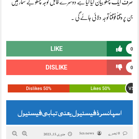
صرف ایک پہلو بیان کیا گیا ہے دوسرے قابل توجہ پہلو بے شمار ہیں
جن پر وقتاً فوقتاً توجہ دلائی جائے گی ۔
LIKE
0
DISLIKE
0
VS
50% Dislikes
50% Likes
اسپانسرڈ فیسٹیول یعنی تباہی فیسٹیول
0 تبصرے
5cn news
جنوری 15, 2023