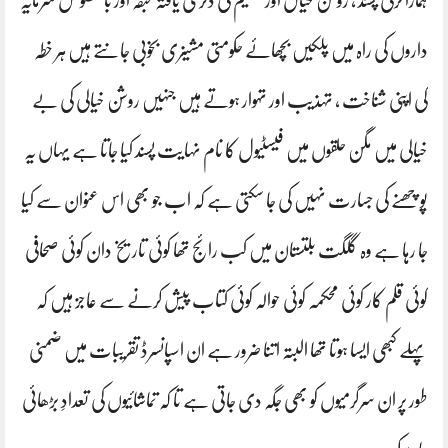
ہمارا ترقی پسند ، روشن خیال اور تعلیم کی ڈگری یافتہ طبقہ اور بالخصوص سرمایہ
داروں کی راہ میں پلکیں بچھائے حکومتی مشینری بخوبی جانتے ہیں ہر خطہ
کی اپنی شناخت ، تہذیب اور تہوار ہوتے ہیں جنہیں روشن خیالی کی بے
خیالی میں مگن حلقوں میں فیسٹیول کا نام نہایت پسند کیا جاتا ہے یہاں یہ
پوچھنے کی جسارت نہیں کی جا سکتی ہے کہ اب جو بھی اس عنوان سے کیا
جا رہا ہے وہ گلگت بلتستان میں کب رائج تھا کوئی تاریخ دان کوئی صحافی
کوئی قلم کار کوئی محکمہ کوئی حوالہ کوئی کتاب پیش کرنے سے عاجز ہیں کہ
پہلے کبھی ایسا ہوتا تھا البتہ اتنا ضرور ہے ان اسپانسرڈ تقریبات میں ضمنی
طور پر ان سرگرمیوں کو بھی جگہ دی جاتی ہے تا کہ تماشائیوں کی تعدادِ بڑھائی