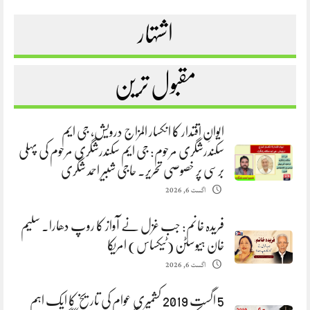
اشتہار
مقبول ترین
ایوانِ اقتدار کا انکسار المزاج درویش، جی ایم
سکندرشگری مرحوم: جی ایم سکندرشگری مرحوم کی پہلی
برسی پر خصوصی تحریر. حاجی شبیر احمد شگری
اگست 6, 2026
فریدہ خانم: جب غزل نے آواز کا روپ دھارا. سلیم
خان ہیوسٹن (ٹیکساس) امریکا
اگست 6, 2026
5 اگست 2019 کشمیری عوام کی تاریخ کا ایک اہم