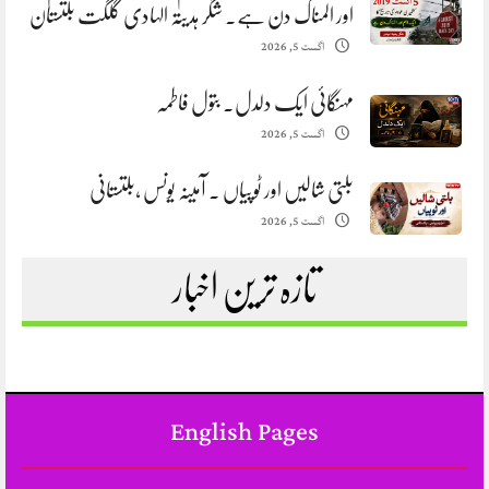
اور المناک دن ہے. شگر ہدیتہ الہادی گلگت بلتستان
اگست 5, 2026
مہنگائی ایک دلدل. بتول فاطمہ
اگست 5, 2026
بلتی شالیں اور ٹوپیاں . آمینہ یونس ،بلتستانی
اگست 5, 2026
تازہ ترین اخبار
English Pages