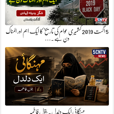
5 اگست 2019 کشمیری عوام کی تاریخ کا ایک اہم اور المناک
دن ہے.…
مہنگائی ایک دلدل. بتول فاطمہ