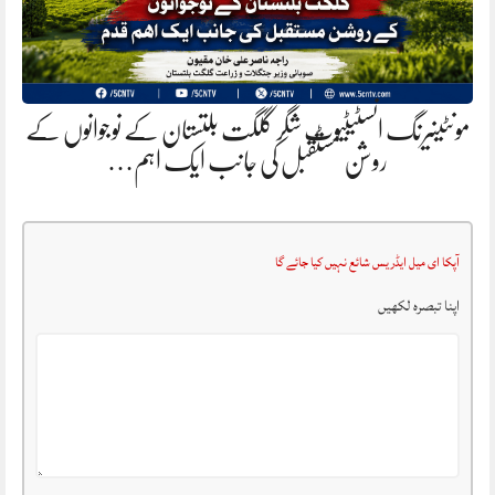
مونٹینیرنگ انسٹیٹیوٹ شگر گلگت بلتستان کے نوجوانوں کے
روشن مستقبل کی جانب ایک اہم…
آپکا ای میل ایڈریس شائع نہیں کیا جائے گا
اپنا تبصرہ لکھیں