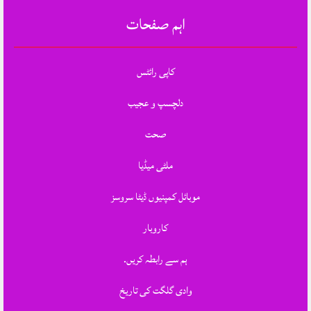
اہم صفحات
کاپی رائٹس
دلچسپ و عجیب
صحت
ملٹی میڈیا
موبائل کمپنیوں ڈیٹا سروسز
کاروبار
ہم سے رابطہ کریں.
وادی گلگت کی تاریخ