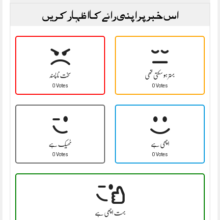
اس خبر پر اپنی رائے کا اظہار کریں
بہتر ہو سکتی تھی
سخت نا پسند
0 Votes
0 Votes
اچھی ہے
ٹھیک ہے
0 Votes
0 Votes
بہت اچھی ہے