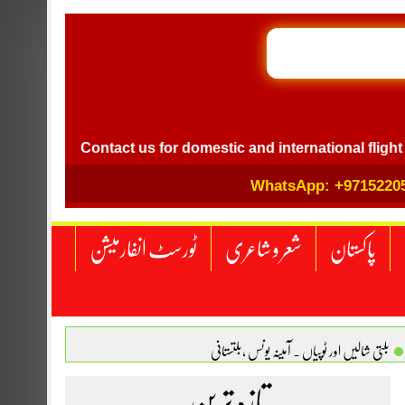
GB I
l
Contact us for domestic and international flight ticket 
WhatsApp: +9715220
پاکستان
شعر و شاعری
ٹورسٹ انفارمیشن
بلتی شالیں اور ٹوپیاں . آمینہ یونس ،بلتستانی
 نگاہ . محمد اسامہ مہر(ملتان )
تازہ ترین