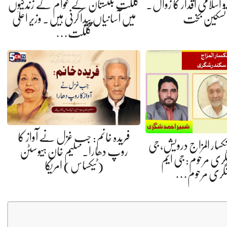
ی و اسلامی اقدار کا زوال.
گلگت بلتستان کے عوام کے زندگیوں
 تسکین بخت
میں آسانیاں پیدا کرنی ہیں. وزیر اعلیٰ
گلگت…
فریدہ خانم: جب غزل نے آواز کا
 انکسار المزاج درویش، جی
روپ دھارا. سلیم خان ہیوسٹن
گری مرحوم: جی ایم
(ٹیکساس) امریکا
شگری مرحوم…