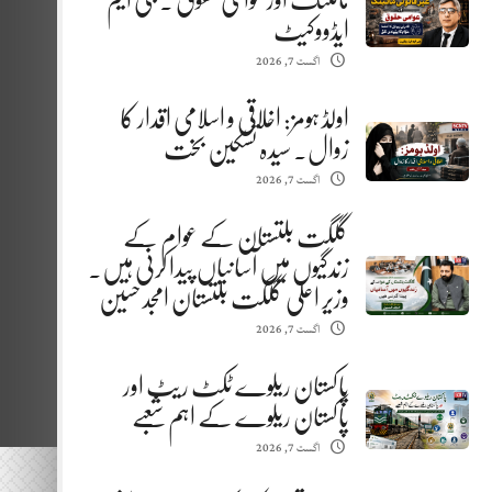
مائننگ اور عوامی حقوق . جی ایم
ایڈووکیٹ
اگست 7, 2026
اولڈ ہومز: اخلاقی و اسلامی اقدار کا
زوال. سیدہ تسکین بخت
اگست 7, 2026
گلگت بلتستان کے عوام کے
زندگیوں میں آسانیاں پیدا کرنی ہیں.
وزیر اعلیٰ گلگت بلتستان امجد حسین
اگست 7, 2026
پاکستان ریلوے ٹکٹ ریٹ اور
پاکستان ریلوے کے اہم شعبے
اگست 7, 2026