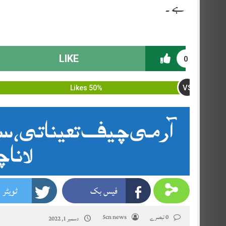
ہے ۔
LIKE
0
VS
50% Likes
آرمی چیف تعیناتی ، سا
لانا چ
فیس بک
ٹویٹر
0 تبصرے
5cn news
دسمبر 1, 2022