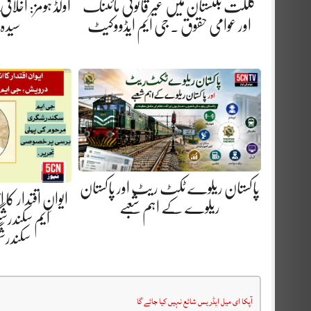
گلگت بلتستان میں غیر قانونی مائننگ
اولڈ ہومز: اخلاق
اور عوامی حقوق . جی ایم ایڈووکیٹ
سیدہ
پاکستان ریلوے ٹکٹ ریٹ اور پاکستان
ایوانِ اقتدار کا
ریلوے کے اہم شعبے
ایم سکندرش
سکندر
آپکا ای میل ایڈریس شائع نہیں کیا جائے گا