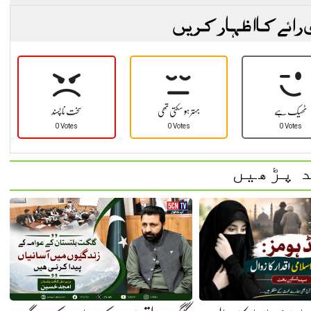
 رائے کا اظہار کریں
ٹھیک ہے
بہتر ہو سکتی تھی
سخت نا پسند
0 Votes
0 Votes
0 Votes
 پڑھیں