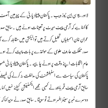
لاہور ، 5سی این نیوز ویب ۔ پاکستان پیپلز پارٹی کے چیئرمین آ
کا کہنا ہے کہ آرمی چیف میرٹ پر تعینات ہوئے ہیں ۔سابق ص
عمران خان اسمبلیاں تحلیل کرتے ہیں تو الیکشن میں مقابلہ کرے 
صدر مملکت عارف علوی کے مواخذے پر بات چیت کرتے ہوئے کہ
عام انتخابات اپنے وقت پر ہونے چاہیے ۔ پاکستان پیپلز پارٹی جمہور
پاکستان کی سیاست سے اسٹبلشمنٹ کی مداخلت نہ کرنے کی فیصلے 
سابق آرمی چیف قمر باجوہ نے کھبی مجھے ایکسٹینشن کیلئے نہیں کہا۔ 
دوسرے نمبر پر سینئر افسر ہوتے تو سوچتا ۔ سابق صدر نے مزید کہا