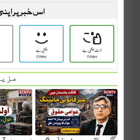
اس خبر پر اپنی
بہت اچھی ہے
اچھی ہے
0 Votes
0 Votes
مزید