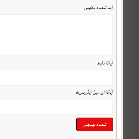
اپنا تبصرہ لکھیں
آپکا نام
*
آپکا ای میل ایڈریس
*