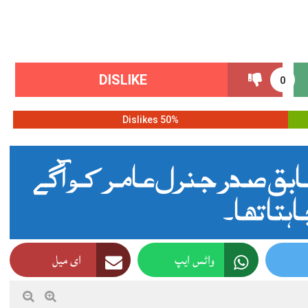
DISLIKE
0
50% Dislikes
بق صدر جنرل عامر کو آگے
اہتا تھا ۔
واٹس ایپ
ای میل