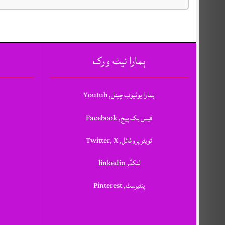
ہمارا نیٹ ورک
ہمارا یوٹیوب چینل, Youtub
فیس بک پیج, Facebook
ٹویٹر پروفائل, Twitter, X
لنکڈ, linkedin
پنٹیرسٹ, Pinterest