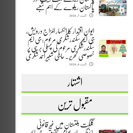
پاکستان ریلوے کے اہم شعبے
اگست 7, 2026
ایوانِ اقتدار کا انکسار المزاج درویش،
جی ایم سکندرشگری مرحوم: جی ایم
سکندرشگری مرحوم کی پہلی برسی پر
خصوصی تحریر. حاجی شبیر احمد شگری
اگست 6, 2026
اشتہار
مقبول ترین
گلگت بلتستان میں غیر قانونی