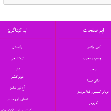
اہم صفحات
اہم کیٹاگریز
کاپی رائٹس
پاکستان
دلچسپ و عجیب
ٹیکنالوجی
صحت
کالمز
فیچر کالمز
ملٹی میڈیا
آج کے کالمز
موبائل کمپنیوں ڈیٹا سروسز
تصاویر اور مناظر
کاروبار
پاکستان ریلوے ٹکٹ ریٹ،