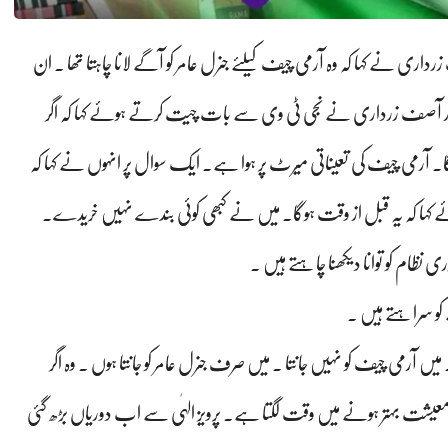
صف زرداری نے کہا کہ وہ آرمی چیف کیلئے جنرل عامر کو آگے لانا چاہتا تھا ۔ ان
در آصف زرداری نے نجی ٹی وی سے بات چیت کرتے ہوئے کہا کہ اگر
گا۔ آرمی چیف کی تعیناتی میرٹ پر ہوا ہے۔ ایک سوال پر انہوں نے کہا کہ
ا کہ یہ قبل از وقت ہوگا۔ میں نے کبھی کوئی بندے نہیں خریدے۔
ی نظام کو توانا دیکھنا چاہتے ہیں ۔
کو سراہتے ہیں ۔
میں آرمی چیف کو نہیں جانتا ۔ میں صرف جنرل عامر کو جانتا ہوں ۔ وہ اگر
 کہ معیشت بہتر ہونے میں وقت لگتا ہے۔ پرویز الہٰی سے اب دوریاں بڑھ گئی