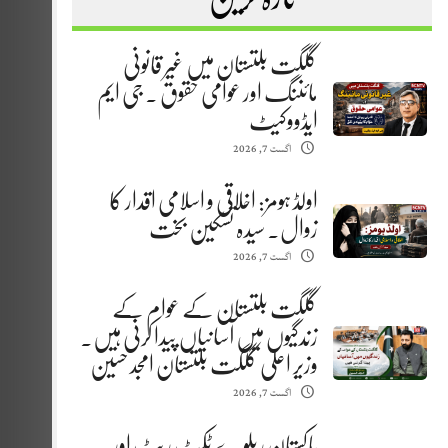
گلگت بلتستان میں غیر قانونی
مائننگ اور عوامی حقوق . جی ایم
ایڈووکیٹ
اگست 7, 2026
اولڈ ہومز: اخلاقی و اسلامی اقدار کا
زوال. سیدہ تسکین بخت
اگست 7, 2026
گلگت بلتستان کے عوام کے
زندگیوں میں آسانیاں پیدا کرنی ہیں.
وزیر اعلیٰ گلگت بلتستان امجد حسین
اگست 7, 2026
پاکستان ریلوے ٹکٹ ریٹ اور