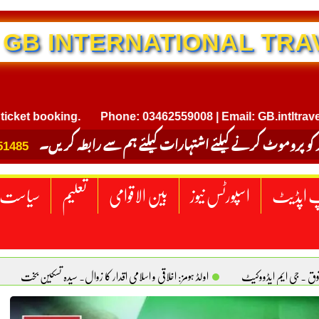
NTERNATIONAL TRAVEL
booking.
Phone: 03462559008 | Email: GB.intltravel@gma
 کو پروموٹ کرنے کیلئے اشتہارات کیلئے ہم سے رابطہ کریں۔
51485
 اپڈیٹ
اسپورٹس نیوز
بین الاقوامی
تعلیم
سیاست
قوق . جی ایم ایڈووکیٹ
اولڈ ہومز: اخلاقی و اسلامی اقدار کا زوال. سیدہ تسکین بخت
ٹیکساس) امریکا
یومِ استحصالِ کشمیر انجینیئر علی رضوان چوہدری
برقع پوشی اور مرد کی