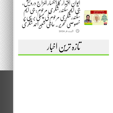
ایوانِ اقتدار کا انکسار المزاج درویش،
جی ایم سکندرشگری مرحوم: جی ایم
سکندرشگری مرحوم کی پہلی برسی پر
خصوصی تحریر. حاجی شبیر احمد شگری
اگست 6, 2026
تازہ ترین اخبار