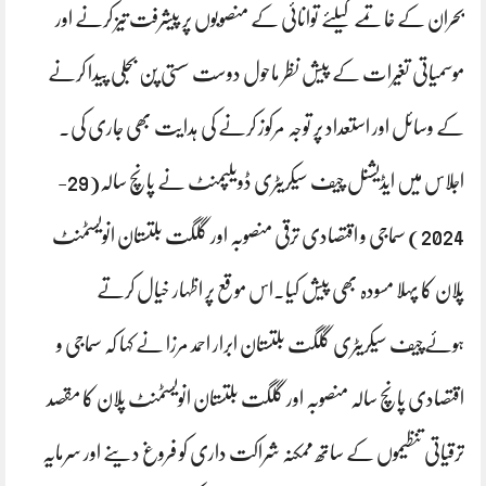
بحران کے خاتمے کیلئے توانائی کے منصوبوں پر پیشرفت تیز کرنے اور
موسمیاتی تغیرات کے پیش نظر ماحول دوست سستی پن بجلی پیدا کرنے
کے وسائل اور استعداد پر توجہ مرکوز کرنے کی ہدایت بھی جاری کی۔
اجلاس میں ایڈیشنل چیف سیکریٹری ڈویلپمنٹ نے پانچ سالہ(29-
2024) سماجی و اقتصادی ترقی منصوبہ اور گلگت بلتستان انویسٹمنٹ
پلان کا پہلا مسودہ بھی پیش کیا۔اس موقع پر اظہار خیال کرتے
ہوئےچیف سیکریٹری گلگت بلتستان ابرار احمد مرزا نے کہا کہ سماجی و
اقتصادی پانچ سالہ منصوبہ اور گلگت بلتستان انویسٹمنٹ پلان کا مقصد
ترقیاتی تنظیموں کے ساتھ ممکنہ شراکت داری کو فروغ دینے اور سرمایہ