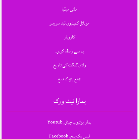
ملٹی میڈیا
موبائل کمپنیوں ڈیٹا سروسز
کاروبار
ہم سے رابطہ کریں.
وادی گلگت کی تاریخ
ضلع ہنزہ کا تایخ
ہمارا نیٹ ورک
ہمارا یوٹیوب چینل, Youtub
فیس بک پیج, Facebook