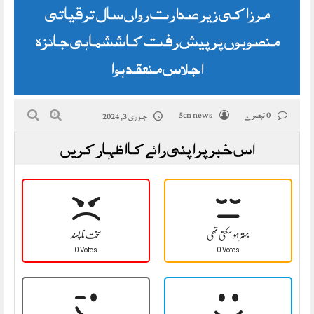
مرزا کی زیر صدارت رواں سال ترقیاتی
منصوبوں پر پیش رفت کا ششماہی جائزہ
اجلاس منعقد ہوا
0 تبصرے
5cn news
جنوری 3, 2024
اس خبر پر اپنی رائے کا اظہار کریں
بہتر ہو سکتی تھی
سخت نا پسند
0 Votes
0 Votes