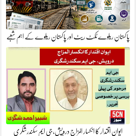
پاکستان ریلوے ٹکٹ ریٹ اور پاکستان ریلوے کے اہم شعبے
ایوانِ اقتدار کا انکسار المزاج درویش، جی ایم سکندرشگری