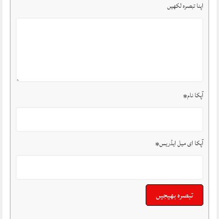
اپنا تبصرہ لکھیں
آپکا نام
*
آپکا ای میل ایڈریس
*