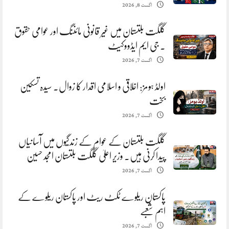
اگست 8, 2026
گلگت بلتستان میں غیر قانونی مائننگ اور عوامی حقوق
. جی ایم ایڈووکیٹ
اگست 7, 2026
اولڈ ہومز: اخلاقی و اسلامی اقدار کا زوال. سیدہ تسکین
بخت
اگست 7, 2026
گلگت بلتستان کے عوام کے زندگیوں میں آسانیاں
پیدا کرنی ہیں. وزیر اعلیٰ گلگت بلتستان امجد حسین
اگست 7, 2026
پاکستان ریلوے ٹکٹ ریٹ اور پاکستان ریلوے کے
اہم شعبے
اگست 7, 2026