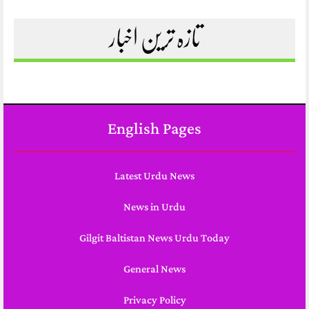
تازہ ترین اخبار
English Pages
Latest Urdu News
News in Urdu
Gilgit Baltistan News Urdu Today
General News
Privacy Policy