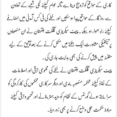
کاری کے مواقع کو ترویج دینا ہے تاکہ عوام کیلئے نجی شعبے کے تعاون
سے روزگار کے مواقع پیدا ہو سکیں اور خطے کی فی کس آمدنی میں اضافے
کیلئے راہ ہموار ہو سکے۔ چیف سیکریٹری گلگت بلتستان نے ان منصوبوں
پر تیکنیکی مشاورت ایک ہفتے میں مکمل کرنے کے بعدتوثیق کے لیے
مقننہ میں پیش کرنے کی بھی ہدایت جاری کی۔
چیف سیکریٹری گلگت بلتستان نےخطے کی مجموعی ترقی اور اصلاحات
کے نفاذ کیلئے محکمہ منصوبہ بندی اور دیگر سرکاری محکموں کی کارکردگی کو
سراہتے ہوئے گورننس کے نظام کو مزید بہتر بنانے اور تعمیر و ترقی کیلئے
مربوط حکمت عملی وضع کرنے پر بھی زور دیا۔