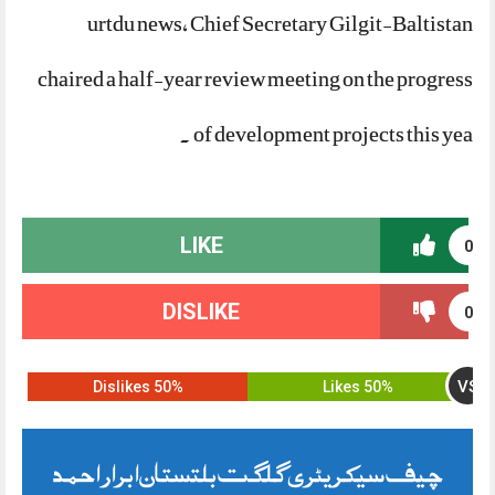
urtdu news, Chief Secretary Gilgit-Baltistan
chaired a half-year review meeting on the progress
of development projects this yea .
LIKE
0
DISLIKE
0
VS
50% Dislikes
50% Likes
چیف سیکریٹری گلگت بلتستان ابرار احمد