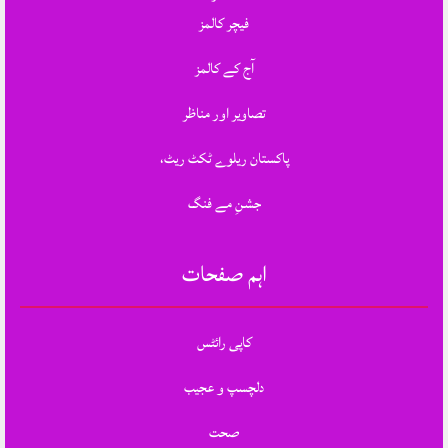
فیچر کالمز
آج کے کالمز
تصاویر اور مناظر
پاکستان ریلوے ٹکٹ ریٹ،
جشنِ مے فنگ
اہم صفحات
کاپی رائٹس
دلچسپ و عجیب
صحت