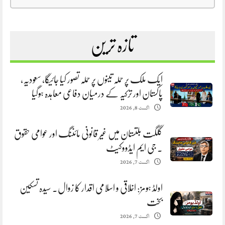
تازہ ترین
ایک ملک پر حملہ تینوں پر حملہ تصور کیا جائیگا، سعودیہ،
پاکستان اور ترکیہ کے درمیان دفاعی معاہدہ ہوگیا
اگست 8, 2026
گلگت بلتستان میں غیر قانونی مائننگ اور عوامی حقوق
. جی ایم ایڈووکیٹ
اگست 7, 2026
اولڈ ہومز: اخلاقی و اسلامی اقدار کا زوال. سیدہ تسکین
بخت
اگست 7, 2026