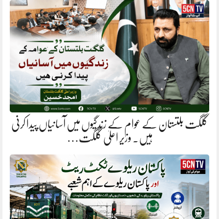
گلگت بلتستان کے عوام کے زندگیوں میں آسانیاں پیدا کرنی
ہیں. وزیر اعلیٰ گلگت…