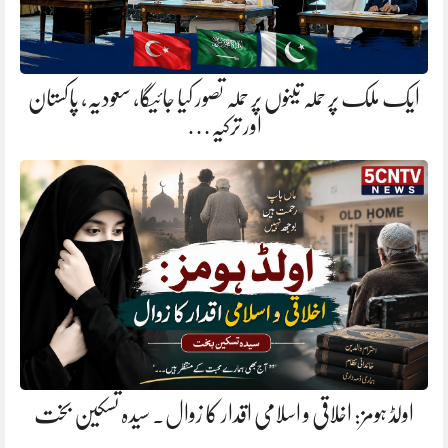
ایک ملک پر حملہ تینوں پر حملہ تصور کیا جائیگا، سعودیہ، پاکستان
اور ترکیہ…
اولڈ ہومز: اخلاقی و اسلامی اقدار کا زوال. سیدہ تسکین بخت