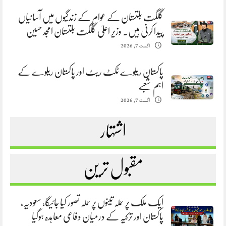
گلگت بلتستان کے عوام کے زندگیوں میں آسانیاں
پیدا کرنی ہیں. وزیر اعلیٰ گلگت بلتستان امجد حسین
اگست 7, 2026
پاکستان ریلوے ٹکٹ ریٹ اور پاکستان ریلوے کے
اہم شعبے
اگست 7, 2026
اشتہار
مقبول ترین
ایک ملک پر حملہ تینوں پر حملہ تصور کیا جائیگا، سعودیہ،
پاکستان اور ترکیہ کے درمیان دفاعی معاہدہ ہوگیا