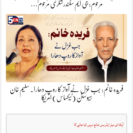
مرحوم: جی ایم سکندرشگری مرحوم…
فریدہ خانم: جب غزل نے آواز کا روپ دھارا. سلیم خان
ہیوسٹن (ٹیکساس) امریکا
آپکا ای میل ایڈریس شائع نہیں کیا جائے گا