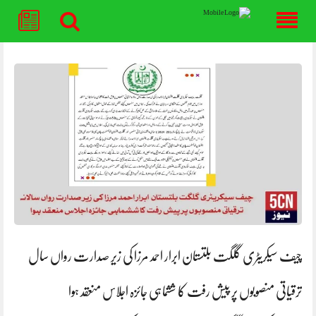
Skip
to
content
چیف سیکریٹری گلگت بلتستان ابرار احمد مرزا کی زیر صدارت رواں سال
ترقیاتی منصوبوں پر پیش رفت کا ششماہی جائزہ اجلاس منعقد ہوا