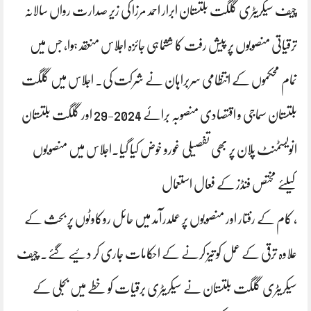
چیف سیکریٹری گلگت بلتستان ابرار احمد مرزا کی زیر صدارت رواں سالانہ
ترقیاتی منصوبوں پر پیش رفت کا ششماہی جائزہ اجلاس منعقد ہوا، جس میں
تمام محکموں کے انتظامی سربراہان نے شرکت کی۔ اجلاس میں گلگت
بلتستان سماجی و اقتصادی منصوبہ برائے 2024-29 اور گلگت بلتستان
انویسٹمنٹ پلان پر بھی تفصیلی غورو خوض کیا گیا۔اجلاس میں منصوبوں
کیلئے مختص فنڈز کے فعال استعمال
، کام کے رفتار اور منصوبوں پر عملدرآمد میں حائل روکاوٹوں پر بحث کے
علاوہ ترقی کے عمل کو تیز کرنے کے احکامات جاری کر دئیے گئے۔ چیف
سیکریٹری گلگت بلتستان نے سیکریٹری برقیات کو خطے میں بجلی کے