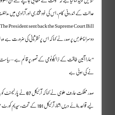
عدالت کے اندرونی کام، اس کی خودمختاری اور آزادی میں مد
The President sent back the Supreme Court Bill.
دوسرا پہلو جس پر صدر نے کہا کہ اس پر نظر ثانی کی ضرورت ہے وہ 
“ہمارا آئین طاقت کے ٹرائیکوٹومی کے تصور پر قائم ہے – ریاست ک
نے کی ہوئی ہے
صدر مملکت عارف علوی نے کہ
لیے قواعد بنائے دریں اثنا، آرٹیکل