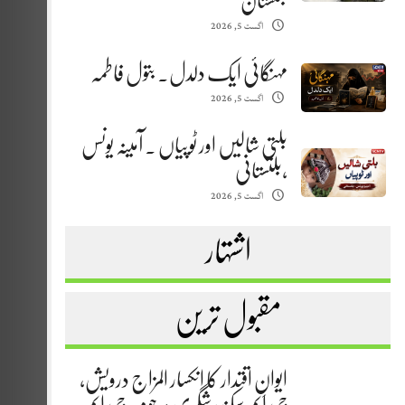
بلتستان
اگست 5, 2026
مہنگائی ایک دلدل. بتول فاطمہ
اگست 5, 2026
بلتی شالیں اور ٹوپیاں . آمینہ یونس
،بلتستانی
اگست 5, 2026
اشتہار
مقبول ترین
ایوانِ اقتدار کا انکسار المزاج درویش،