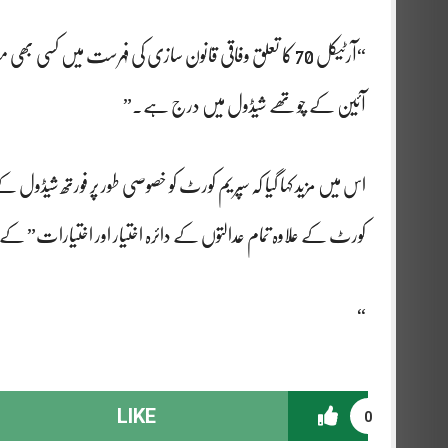
“آرٹیکل 70 کا تعلق وفاقی قانون سازی کی فہرست میں 
آئین کے چوتھے شیڈول میں درج ہے۔”
کورٹ کے علاوہ تمام عدالتوں کے دائرہ اختیار اور اختیارات” کے
“
LIKE
0