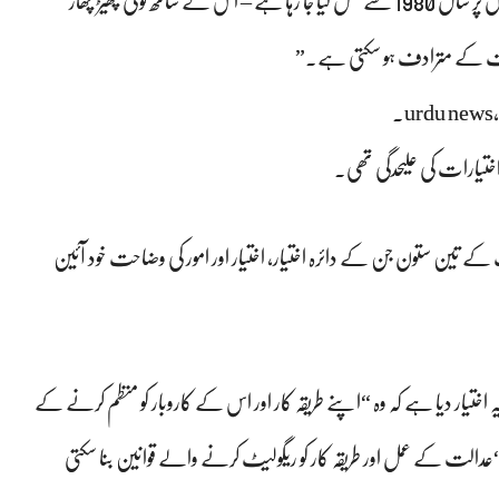
خط میں مزید کہا گیا ہے کہ “وقت کے مطابق جانچے گئے ان اصولوں پر سال 1980 سے عمل کیا جا رہا ہے – اس کے ساتھ کوئی چھیڑ چھاڑ
اخلت کے مترادف ہو سکتی ہے۔”
urdu news,
اختیارات کی علیحدگی تھی۔
ے تین ستون جن کے دائرہ اختیار، اختیار اور امور کی وضاحت خود آئین
ا کہ آرٹیکل 67 نے پارلیمنٹ کو یہ اختیار دیا ہے کہ وہ “اپنے طریقہ کار اور اس کے کاروبار کو منظم کرنے کے
 191 کے تحت، سپریم کورٹ “عدالت کے عمل اور طریقہ کار کو ریگولیٹ کرنے والے قوانین بنا سکتی