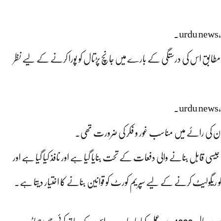
urdu news,
ابق اس کی درستگی کے بارے میں جانچ پڑتال کو پورا کرنے کے لیے نظر
urdu news,
 ان کی رائے میں مناسب غور و فکر کی ضرورت تھی۔
صدر علوی نے کہا کہ ایس سی رولز 1980 کو آئین کے آرٹیکل 191 جیسی قابل بنانے والی دفعات کے تحت بنایا گیا ہے اور نافذ کیا گیا ہے اور
و ریگولیٹ کرنے کے لیے سپریم کورٹ کو قوانین بنانے کا اختیار دیتا ہے۔