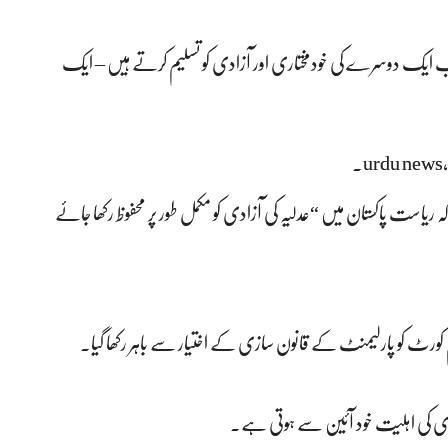
ور بالترتیب ایک دوسرے کی خودمختاری اور آزادی کو تسلیم کرتے ہیں – ایک
urdu news,
ہ ریاست پاکستان میں “عدلیہ کی آزادی کو مکمل طور پر محفوظ رکھا جائے
 سازی کی اہلیت خود آئین سے ہوتی ہے۔