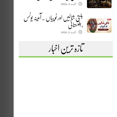
اگست 5, 2026
بلتی شالیں اور ٹوپیاں . آمینہ یونس
،بلتستانی
اگست 5, 2026
تازہ ترین اخبار