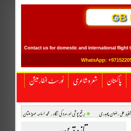
GB I
Contact us for domestic and international flight ticket b
WhatsApp: +9715220
پاکستان
شعر و شاعری
ٹورسٹ انفارمیشن
انجینیئر علی رضوان چوہدری
برقع پوشی اور مرد کی نگاہ . محمد اسامہ مہر(ملتان )
تازہ ترین