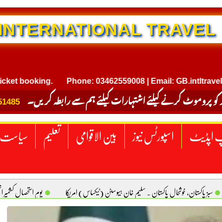
NTERNATIONAL TRAVEL
ooking.
Phone: 03462559008 | Email: GB.intltravel@gmai
 کو پروموٹ کرنے کیلئے اشتہارات کیلئے ہم سے رابطہ کریں۔
51485
 اپڈیٹ
اسپورٹس نیوز
بین الاقوامی
تعلیم
سیاست
سبز پاکستان، خوشحال پاکستان . سلیم خان ہیوسٹن (ٹیکساس) امریکا
یومِ استحصالِ کشمیر 
سانیت کی اصل پہچان. یاسر دانیال صابری