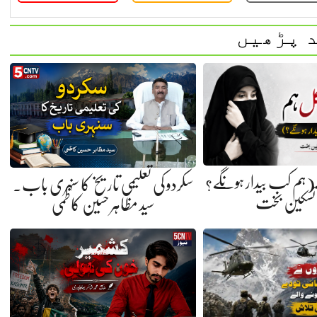
 پڑھیں
 (ہم کب بیدار ہونگے؟
سکردو کی تعلیمی تاریخ کا سنہری باب.
 تسکین بخت
سید مظاہر حسین کاظمی