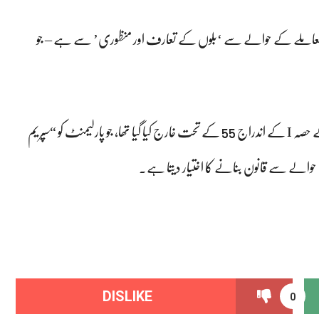
کسی بھی معاملے کے حوالے سے ‘بلوں کے تعارف اور منظوری’ سے ہے – جو
اس میں مزید کہا گیا کہ سپریم کورٹ کو خصوصی طور پر فورتھ شیڈول کے حصہ I کے اندراج 55 کے تحت خارج کیا گیا تھا، جو پارلیمنٹ کو “سپریم
 حوالے سے قانون بنانے کا اختیار دیتا ہے۔
DISLIKE
0