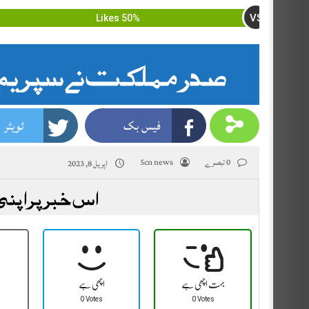
VS
50% Likes
صدر مملکت نے سپریم 
فیس بک
ٹویٹر
0 تبصرے
5cn news
اپریل 8, 2023
اس خبر پر اپنی
بہت اچھی ہے
اچھی ہے
0 Votes
0 Votes