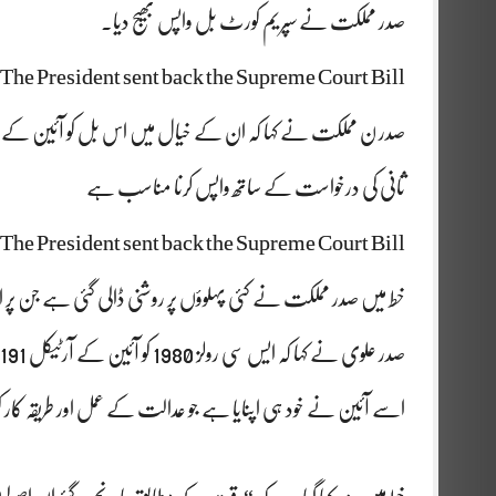
صدر مملکت نے سپریم کورٹ بل واپس بھیج دیا.
The President sent back the Supreme Court Bill.
صدر ن مملکت نے کہا کہ ان کے خیال میں اس بل کو آئین کے مط
ثانی کی درخواست کے ساتھ واپس کرنا مناسب ہے
The President sent back the Supreme Court Bill.
خط میں صدر مملکت نے کئی پہلوؤں پر روشنی ڈالی گئی ہے جن پر
اسے آئین نے خود ہی اپنایا ہے جو عدالت کے عمل اور طریقہ کار ک