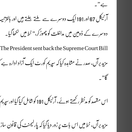
ہے”۔
آرٹیکل 67 اور 191 ایک دوسرے سے ملتے جلتے ہیں ا
دوسرے کے ڈومین میں مداخلت کو چھوڑ کر،” خط میں لکھا گیا۔
The President sent back the Supreme Court Bill.
مزید برآں، صدر نے مشاہدہ کیا کہ سپریم کورٹ ایک آزاد ادارہ ہے ک
گا”۔
اس مقصد کو مدنظر رکھتے ہوئے، آرٹیکل 191 کو شامل کیا گیا اور سپریم کورٹ کو پارلیمنٹ کے قانون سازی کے اختیار سے باہر رکھا گیا۔
مزید برآں، خط میں اس بات پر زور دیا گیا کہ پارلیمنٹ کی قانون