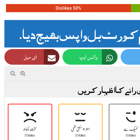
50% Dislikes
کورٹ بل واپس بھیج دیا.
واٹس ایپ
ای میل
 رائے کا اظہار کریں
ٹھیک ہے
بہتر ہو سکتی تھی
سخت نا پسند
0 Votes
0 Votes
0 Votes