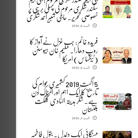
جی ایم سکندرشگری مرحوم: جی ایم
سکندرشگری مرحوم کی پہلی برسی پر
خصوصی تحریر. حاجی شبیر احمد شگری
اگست 6, 2026
فریدہ خانم: جب غزل نے آواز کا
روپ دھارا. سلیم خان ہیوسٹن
(ٹیکساس) امریکا
اگست 6, 2026
5 اگست 2019 کشمیری عوام کی
تاریخ کا ایک اہم اور المناک دن
ہے. شگر ہدیتہ الہادی گلگت
بلتستان
اگست 5, 2026
مہنگائی ایک دلدل. بتول فاطمہ