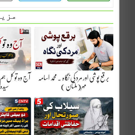
مزید
آج وہ تو کل ہم
برقع پوشی اور مرد کی نگاہ . محمد اسامہ
سیدہ
مہر(ملتان )