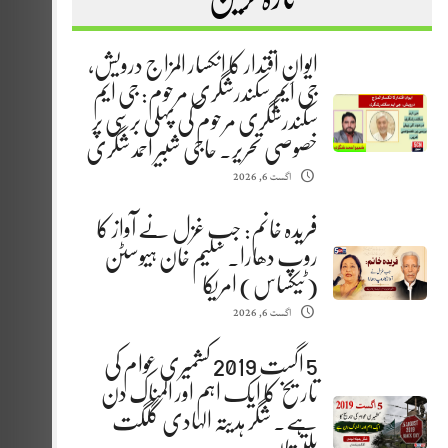
ایوانِ اقتدار کا انکسار المزاج درویش،
جی ایم سکندرشگری مرحوم: جی ایم
سکندرشگری مرحوم کی پہلی برسی پر
خصوصی تحریر. حاجی شبیر احمد شگری
اگست 6, 2026
فریدہ خانم: جب غزل نے آواز کا
روپ دھارا. سلیم خان ہیوسٹن
(ٹیکساس) امریکا
اگست 6, 2026
5 اگست 2019 کشمیری عوام کی
تاریخ کا ایک اہم اور المناک دن
ہے. شگر ہدیتہ الہادی گلگت