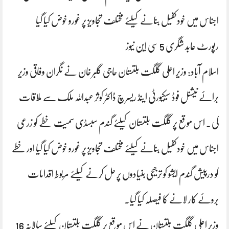
اجناس میں خودکفیل بنانے کیلئے مختلف تجاویز پر غورو خوض کیا گیا
رپورٹ عابد شگری 5 سی این نیوز
اسلام آباد: وزیر اعلی گلگت بلتستان حاجی گلبر خان نے نگران وفاقی وزیر
برائے نیشنل فوڈ سیکیورٹی اینڈ ریسرچ ڈاکٹر کوثر عبداللہ ملک سے ملاقات
کی۔ اس موقع پر گلگت بلتستان کیلئے گندم سبسڈی سمیت خطے کو زرعی
اجناس میں خودکفیل بنانے کیلئے مختلف تجاویز پر غورو خوض کیا گیا اور خطے
کو درپیش گندم ایشو کو ترجیحی بنیادوں پر حل کرنے کیلئے مربوط اقدامات
بروئے کار لانے کا فیصلہ کیا گیا۔
وزیر اعلی گلگت بلتستان نے اس موقع پر گلگت بلتستان کیلئے سالانہ 16