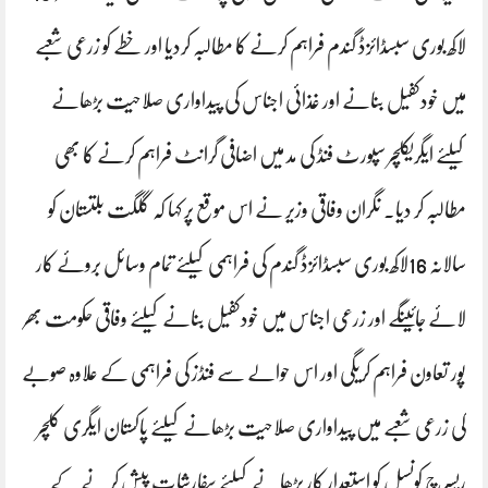
لاکھ بوری سبسڈائزڈ گندم فراہم کرنے کا مطالبہ کردیا اور خطے کو زرعی شعبے
میں خودکفیل بنانے اور غذائی اجناس کی پیداواری صلاحیت بڑھانے
کیلئے ایگریکلچر سپورٹ فنڈ کی مد میں اضافی گرانٹ فراہم کرنے کا بھی
مطالبہ کر دیا۔ نگران وفاقی وزیر نے اس موقع پر کہا کہ گلگت بلتستان کو
سالانہ 16لاکھ بوری سبسڈائزڈ گندم کی فراہمی کیلئے تمام وسائل بروئے کار
لائے جائینگے اور زرعی اجناس میں خودکفیل بنانے کیلئے وفاقی حکومت بھر
پور تعاون فراہم کریگی اور اس حوالے سے فنڈز کی فراہمی کے علاوہ صوبے
کی زرعی شعبے میں پیداواری صلاحیت بڑھانے کیلئے پاکستان ایگری کلچر
ریسرچ کونسل کو استعدار کار بڑھانے کیلئے سفارشات پیش کرنے کے