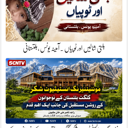
بلتی شالیں اور ٹوپیاں . آمینہ یونس ،بلتستانی