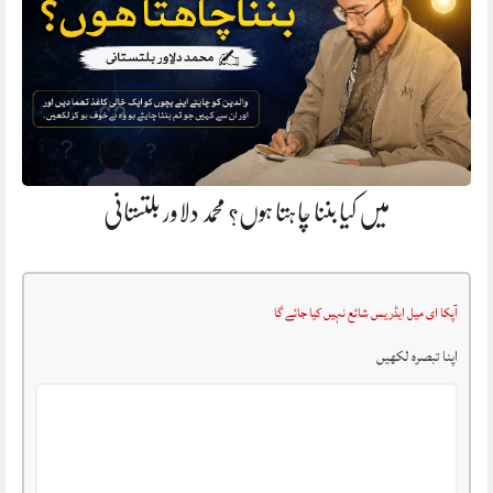
میں کیا بننا چاہتا ہوں؟ محمد دلاور بلتستانی
آپکا ای میل ایڈریس شائع نہیں کیا جائے گا
اپنا تبصرہ لکھیں