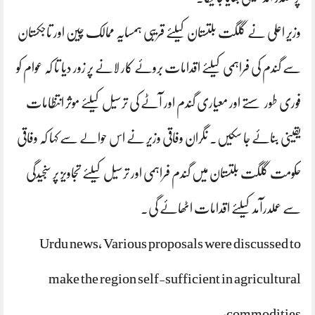
وزیر اعلی نے گلگت بلتستان کیلئے قریبی ہمسایہ ممالک چین اور تاجکستان
سے گندم کی فراہمی کیلئے اقدامات بروئے کار لانے پر زور دیا تا کہ عوام کو
فوری طور سستے اور معیاری گندم اور آٹے کی ترسیل کیلئے موثر انتظامات
یقینی بنائے جا سکیں۔ نگران وفاقی وزیر نے اس حوالے سے کہا کہ وفاقی
حکومت گلگت بلتستان میں گندم فراہمی اور ترسیل کیلئے تجاویز پر سنجیدگی
سے عملدرآمد کیلئے اقدامات اٹھائے گی۔
Urdu news, Various proposals were discussed to
make the region self-sufficient in agricultural
commodities,