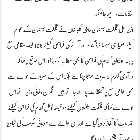
احکامات دئیے جائینگے۔
وزیر اعلی گلگت بلتستان حاجی گلبر خان نے گلگت بلتستان کے عوام
کیلئے معیاری سبسڈائزڈ گندم اور آٹے کی فراہمی کیلئے 100 فیصد مقامی سطح
پر پیدا ہونیوالی گندم کی فراہمی کا بھی مطالبہ کر دیا اور اس موقع پر کہا کہ
درآمدی گندم نہ صرف مہنگا پڑتا ہے بلکہ اس کے معیار کے حوالے سے
بھی عوامی سطح پر تحفظات پائے جاتے ہیں۔ نگران وفاقی وزیر نے اس
حوالے سے کہا کہ گلگت بلتستان کیلئے سو فیصد لوکل گندم کی فراہمی کیلئے
اقدامات کا آغاز کر دیا گیا ہے اور اس حوالے سے صوبائی حکومت کی تجاویز
پر عملدر آمد یقینی بنایا جائیگا۔