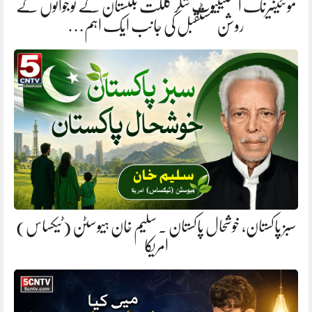
مونٹینیرنگ انسٹیٹیوٹ شگر گلگت بلتستان کے نوجوانوں کے
روشن مستقبل کی جانب ایک اہم…
سبز پاکستان، خوشحال پاکستان . سلیم خان ہیوسٹن (ٹیکساس)
امریکا