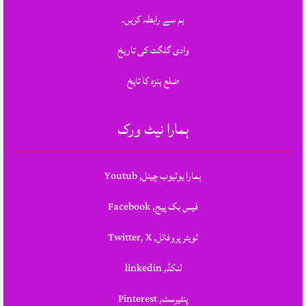
ہم سے رابطہ کریں.
وادی گلگت کی تاریخ
ضلع ہنزہ کا تایخ
ہمارا نیٹ ورک
ہمارا یوٹیوب چینل, Youtub
فیس بک پیج, Facebook
ٹویٹر پروفائل, Twitter, X
لنکڈ, linkedin
پنٹیرسٹ, Pinterest