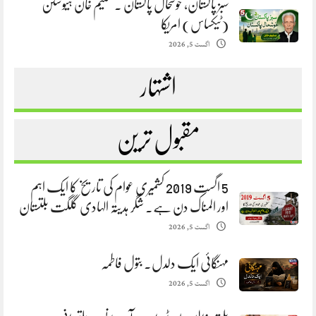
سبز پاکستان، خوشحال پاکستان . سلیم خان ہیوسٹن
(ٹیکساس) امریکا
اگست 5, 2026
اشتہار
مقبول ترین
5 اگست 2019 کشمیری عوام کی تاریخ کا ایک اہم
اور المناک دن ہے. شگر ہدیتہ الہادی گلگت بلتستان
اگست 5, 2026
مہنگائی ایک دلدل. بتول فاطمہ
اگست 5, 2026