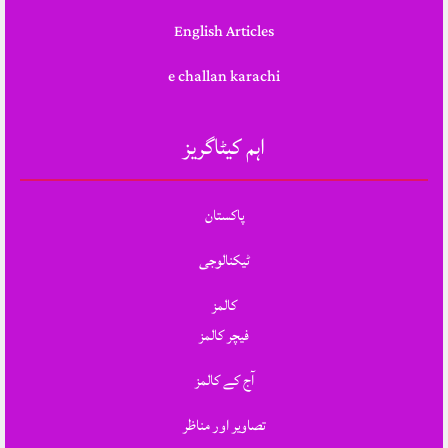
English Articles
e challan karachi
اہم کیٹاگریز
پاکستان
ٹیکنالوجی
کالمز
فیچر کالمز
آج کے کالمز
تصاویر اور مناظر