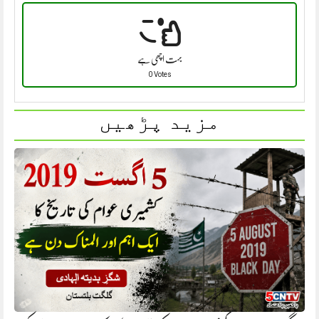
بہت اچھی ہے
0 Votes
مزید پڑھیں