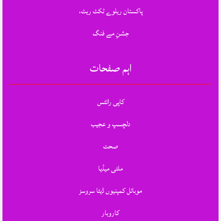
پاکستان ریلوے ٹکٹ ریٹ،
جشنِ مے فنگ
اہم صفحات
کاپی رائٹس
دلچسپ و عجیب
صحت
ملٹی میڈیا
موبائل کمپنیوں ڈیٹا سروسز
کاروبار