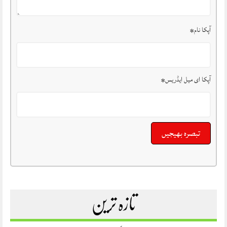
آپکا نام
*
آپکا ای میل ایڈریس
*
تازہ ترین