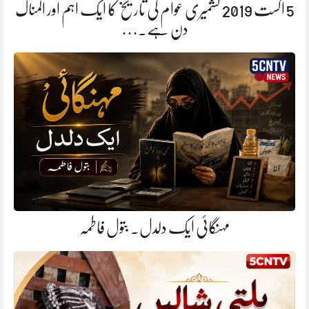
5 اگست 2019 کشمیری عوام کی تاریخ کا ایک اہم اور المناک
دن ہے.…
مہنگائی ایک دلدل. بتول فاطمہ