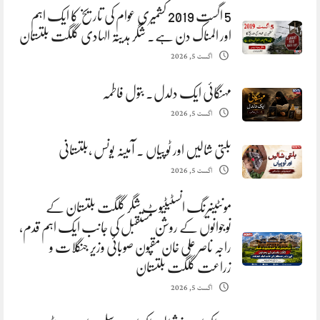
5 اگست 2019 کشمیری عوام کی تاریخ کا ایک اہم
اور المناک دن ہے. شگر ہدیتہ الہادی گلگت بلتستان
اگست 5, 2026
مہنگائی ایک دلدل. بتول فاطمہ
اگست 5, 2026
بلتی شالیں اور ٹوپیاں . آمینہ یونس ،بلتستانی
اگست 5, 2026
مونٹینیرنگ انسٹیٹیوٹ شگر گلگت بلتستان کے
نوجوانوں کے روشن مستقبل کی جانب ایک اہم قدم،
راجہ ناصر علی خان مقپون صوبائی وزیر جنگلات و
زراعت گلگت بلتستان
اگست 5, 2026