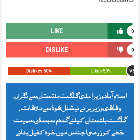
LIKE
0
DISLIKE
0
VS
50% Dislikes
50% Likes
اسلام آباد وزیر اعلی گلگت بلتستان سے نگران
وفاقی وزیر برائے نیشنل فوڈ سے ملاقات،
گلگت بلتستان کیلئے گندم سبسڈی سمیت
خطے کو زرعی اجناس میں خودکفیل بنانے