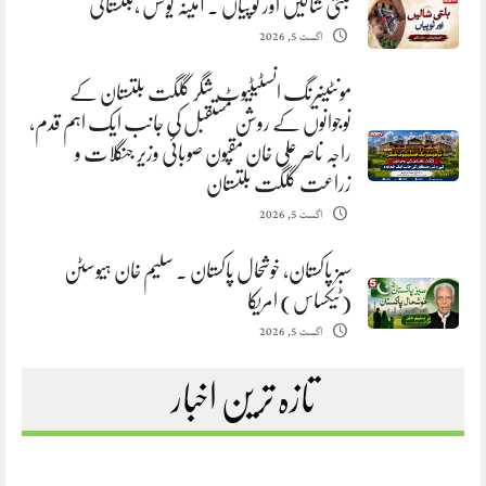
بلتی شالیں اور ٹوپیاں . آمینہ یونس ،بلتستانی
اگست 5, 2026
مونٹینیرنگ انسٹیٹیوٹ شگر گلگت بلتستان کے
نوجوانوں کے روشن مستقبل کی جانب ایک اہم قدم،
راجہ ناصر علی خان مقپون صوبائی وزیر جنگلات و
زراعت گلگت بلتستان
اگست 5, 2026
سبز پاکستان، خوشحال پاکستان . سلیم خان ہیوسٹن
(ٹیکساس) امریکا
اگست 5, 2026
تازہ ترین اخبار