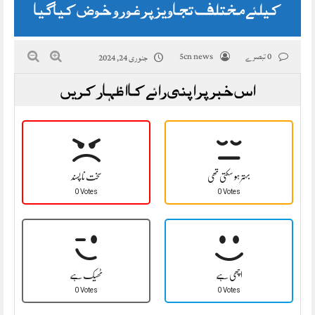
کیلئے مختلف تجاویز پر غورو خوض کیا گیا
0 تبصرے
5cn news
جنوری 24, 2024
اس خبر پر اپنی رائے کا اظہار کریں
بہتر ہو سکتی تھی
سخت نا پسند
0 Votes
0 Votes
اچھی ہے
ٹھیک ہے
0 Votes
0 Votes