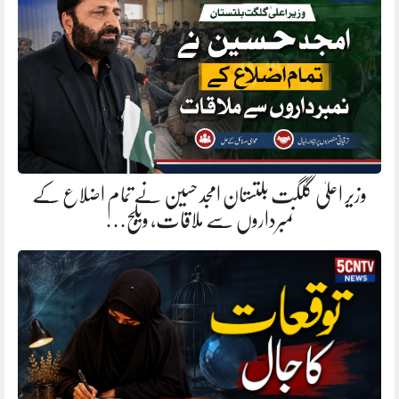
وزیر اعلیٰ گلگت بلتستان امجد حسین نے تمام اضلاع کے
نمبرداروں سے ملاقات، ویلج…