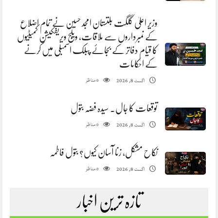
وزیر اعلیٰ گلگت بلتستان امجد حسین نے تمام اضلاع
کے نمبرداروں سے ملاقات، ویلج ویریفکیشن کمیٹیوں
کا قیام دفاتر کے بجائے پبلک اسمبلی میں کرنے
کے احکامات
مناظر
اگست 8, 2026
0
توقعات کا جال. سیدہ فضہ بتول
مناظر
اگست 8, 2026
0
نکاح مشکل، زنا آسان کیوں؟ بتول فاطمہ
مناظر
اگست 8, 2026
0
تازہ ترین اخبار