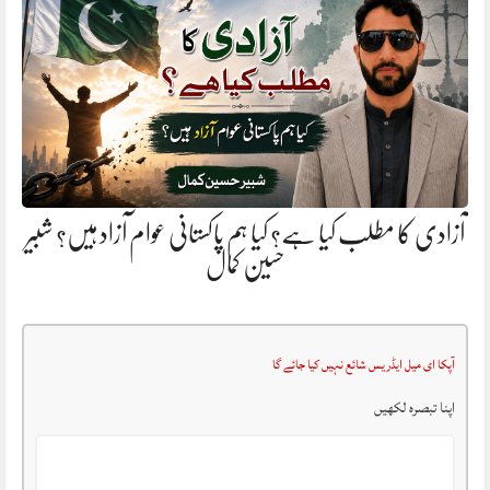
آزادی کا مطلب کیا ہے؟ کیا ہم پاکستانی عوام آزاد ہیں؟ شبیر
حسین کمال
آپکا ای میل ایڈریس شائع نہیں کیا جائے گا
اپنا تبصرہ لکھیں