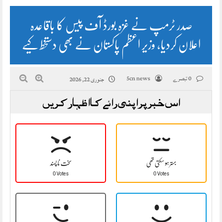
صدر ٹرمپ نے غزہ بورڈ آف پیس کا باقاعدہ
اعلان کردیا، وزیر اعظم پاکستان نے بھی دستخط کیے
0 تبصرے
5cn news
جنوری 22, 2026
اس خبر پر اپنی رائے کا اظہار کریں
بہتر ہو سکتی تھی
سخت نا پسند
0 Votes
0 Votes