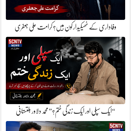
وفاداری کے ٹھیکیدار کون ہیں؟ کرامت علی جعفری
“ایک سپلی اور ایک زندگی ختم؟” محمد دلاور بلتستانی