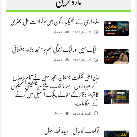
تازہ ترین
وفاداری کے ٹھیکیدار کون ہیں؟ کرامت علی جعفری
مناظر
اگست 8, 2026
0
“ایک سپلی اور ایک زندگی ختم؟” محمد دلاور بلتستانی
مناظر
اگست 8, 2026
0
وزیر اعلیٰ گلگت بلتستان امجد حسین نے تمام اضلاع
کے نمبرداروں سے ملاقات، ویلج ویریفکیشن کمیٹیوں
کا قیام دفاتر کے بجائے پبلک اسمبلی میں کرنے
کے احکامات
مناظر
اگست 8, 2026
0
توقعات کا جال. سیدہ فضہ بتول