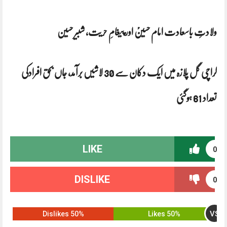
ولادتِ باسعادت امام حسینؑ اور پیغامِ حریت، شبیر حسین
کراچی گل پلازہ میں ایک دکان سے 30 لاشیں برآمد، جاں بحق افرادکی
تعداد 61 ہوگئی
LIKE
0
DISLIKE
0
VS
50% Dislikes
50% Likes