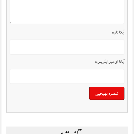
آپکا نام
*
آپکا ای میل ایڈریس
*