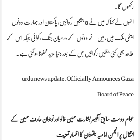
رکھوں گا۔
انہوں نے کہا کہ میں نے 8 جنگیں رکوائیں، پاکستان اور بھارت دونوں
ایٹمی ملک ہیں، میں نے دونوں کے درمیان جنگ رکوائی جبکہ اس کے
علاوہ بھی کئی جنگیں رکوائیں جس کے بعد دنیا مزید محفوظ ہوگئی ہے۔
urdu news update, Officially Announces Gaza
Board of Peace
عوام دوست سابق آفیسر بشارت حسین خالو اور نوجوان عارف حسین کے
انتقال پر انجمن امامیہ بلتستان کا اظہارِ تعزیت