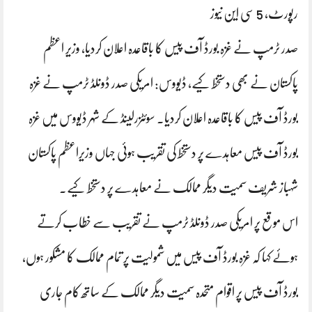
رپورٹ، 5 سی این نیوز
صدر ٹرمپ نے غزہ بورڈ آف پیس کا باقاعدہ اعلان کردیا، وزیر اعظم
پاکستان نے بھی دستخط کیے، ڈیووس: امریکی صدر ڈونلڈ ٹرمپ نے غزہ
بورڈ آف پیس کا باقاعدہ اعلان کردیا۔ سوئٹزرلینڈ کے شہر ڈیووس میں غزہ
بورڈ آف پیس معاہدے پر دستخط کی تقریب ہوئی جہاں وزیراعظم پاکستان
شہباز شریف سمیت دیگر ممالک نے معاہدے پر دستخط کیے۔
اس موقع پر امریکی صدر ڈونلڈ ٹرمپ نے تقریب سے خطاب کرتے
ہوئے کہا کہ غزہ بورڈ آف پیس میں شمولیت پر تمام ممالک کا مشکور ہوں،
بورڈ آف پیس پر اقوام متحدہ سمیت دیگر ممالک کے ساتھ کام جاری