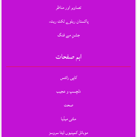
تصاویر اور مناظر
پاکستان ریلوے ٹکٹ ریٹ،
جشنِ مے فنگ
اہم صفحات
کاپی رائٹس
دلچسپ و عجیب
صحت
ملٹی میڈیا
موبائل کمپنیوں ڈیٹا سروسز