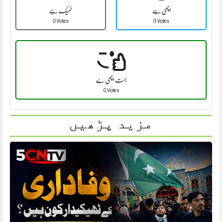
اچھی ہے
ٹھیک ہے
0 Votes
0 Votes
بہت اچھی ہے
0 Votes
مزید پڑھیں