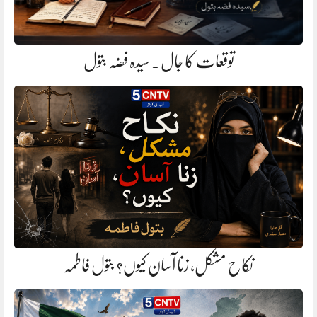
توقعات کا جال. سیدہ فضہ بتول
نکاح مشکل، زنا آسان کیوں؟ بتول فاطمہ