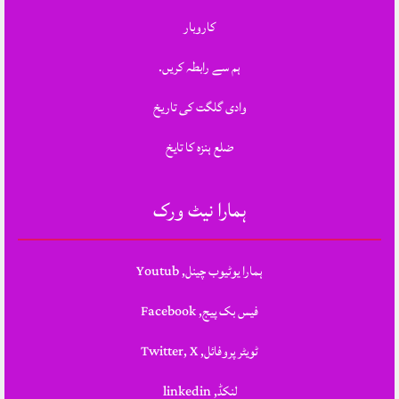
کاروبار
ہم سے رابطہ کریں.
وادی گلگت کی تاریخ
ضلع ہنزہ کا تایخ
ہمارا نیٹ ورک
ہمارا یوٹیوب چینل, Youtub
فیس بک پیج, Facebook
ٹویٹر پروفائل, Twitter, X
لنکڈ, linkedin