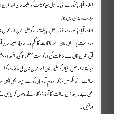
اسلام آباد ہائیکورٹ اڈیالہ جیل سپرنٹنڈنٹ کو علیمہ خان اور عمران
رپورٹ، 5 سی این نیوز
اسلام آباد ہائیکورٹ اڈیالہ جیل سپرنٹنڈنٹ کو علیمہ خان اور عمرا
درخواست پر عمران خان سے ملاقات کا حکم دے دیا، علیمہ خان آرڈر
آئی عمران خان سے ملاقات کی درخواست منظور ہوگئی، انسداد دہ
سپرنٹنڈنٹ جیل اڈیالہ کو علیمہ خان اور عمران خان کی ملاقات کرا
عدالت نے حکم میں کہا کہ اسلام آباد ہائی کورٹ پہلے بھی ایسی د
بھی ہے۔ بعدازاں عدالت کا آرڈرز وکلاء نے وصول کرلیا جس کے بعد 
ہوگئیں۔