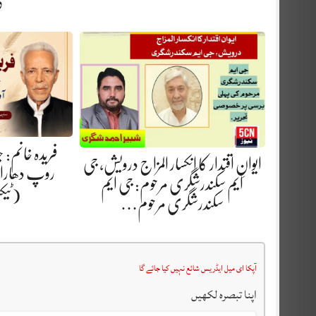
گ
فریدہ خانم:
ایوانِ اقتدار کا انکسار المزاج درویش، جی
روپ دھارا.
ایم سکندرشگری مرحوم: جی ایم
(ٹیک
سکندرشگری مرحوم…
آپکا ای میل ایڈریس شائع نہیں کیا جائے گا
اپنا تبصرہ لکھیں