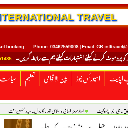
NTERNATIONAL TRAVEL
oking.
Phone: 03462559008 | Email: GB.intltravel@gmail
 کو پروموٹ کرنے کیلئے اشتہارات کیلئے ہم سے رابطہ کریں۔
51485
 اپڈیٹ
اسپورٹس نیوز
بین الاقوامی
تعلیم
سیاست
قوق . جی ایم ایڈووکیٹ
اولڈ ہومز: اخلاقی و اسلامی اقدار کا زوال. سیدہ تسکین بخت
ٹیکساس) امریکا
یومِ استحصالِ کشمیر انجینیئر علی رضوان چوہدری
برقع پوشی اور مرد کی