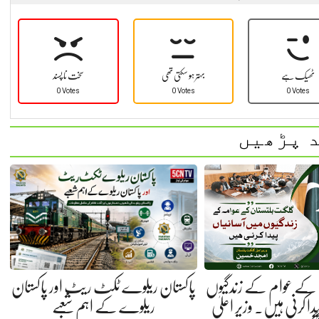
ٹھیک ہے
بہتر ہو سکتی تھی
سخت نا پسند
0 Votes
0 Votes
0 Votes
 پڑھیں
کے عوام کے زندگیوں
پاکستان ریلوے ٹکٹ ریٹ اور پاکستان
ا کرنی ہیں. وزیر اعلیٰ
ریلوے کے اہم شعبے