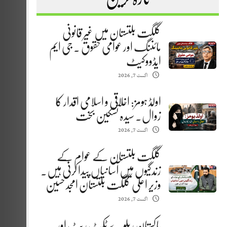
گلگت بلتستان میں غیر قانونی
مائننگ اور عوامی حقوق . جی ایم
ایڈووکیٹ
اگست 7, 2026
اولڈ ہومز: اخلاقی و اسلامی اقدار کا
زوال. سیدہ تسکین بخت
اگست 7, 2026
گلگت بلتستان کے عوام کے
زندگیوں میں آسانیاں پیدا کرنی ہیں.
وزیر اعلیٰ گلگت بلتستان امجد حسین
اگست 7, 2026
پاکستان ریلوے ٹکٹ ریٹ اور