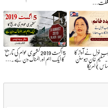
لگت…
 جب غزل نے آواز کا
5 اگست 2019 کشمیری عوام کی تاریخ
 سلیم خان ہیوسٹن
کا ایک اہم اور المناک دن ہے.…
ساس) امریکا