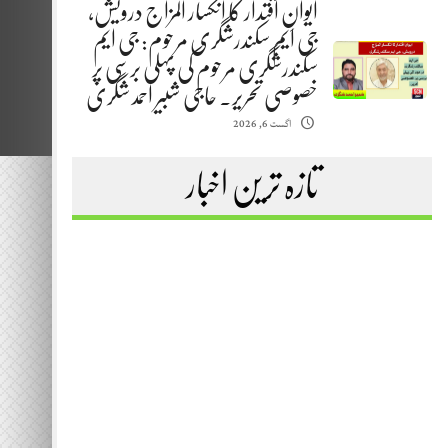
ایوانِ اقتدار کا انکسار المزاج درویش،
جی ایم سکندرشگری مرحوم: جی ایم
سکندرشگری مرحوم کی پہلی برسی پر
خصوصی تحریر. حاجی شبیر احمد شگری
اگست 6, 2026
تازہ ترین اخبار