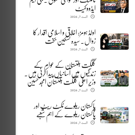
مائننگ اور عوامی حقوق . جی ایم
ایڈووکیٹ
اگست 7, 2026
اولڈ ہومز: اخلاقی و اسلامی اقدار کا
زوال. سیدہ تسکین بخت
اگست 7, 2026
گلگت بلتستان کے عوام کے
زندگیوں میں آسانیاں پیدا کرنی ہیں.
وزیر اعلیٰ گلگت بلتستان امجد حسین
اگست 7, 2026
پاکستان ریلوے ٹکٹ ریٹ اور
پاکستان ریلوے کے اہم شعبے
اگست 7, 2026