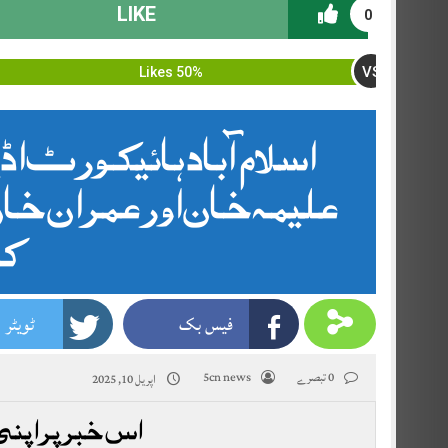
LIKE
0
VS
50% Likes
اسلام آباد ہائیکورٹ 
علیمہ خان اور عمران خ
کا
فیس بک
ٹویٹر
0 تبصرے
5cn news
اپریل 10, 2025
اس خبر پر اپنی