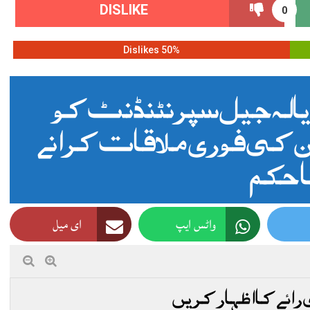
DISLIKE
0
50% Dislikes
اڈیالہ جیل سپرنٹنڈنٹ کو
ان کی فوری ملاقات کرانے
 حکم
واٹس ایپ
ای میل
 رائے کا اظہار کریں