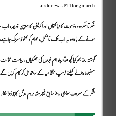
urdu news, PTI long march,
ہونے کے باوجود یہ اب تک نامکمل، عوام کو محفوظ سڑک چاہیے، 
مضبوط بنانے کیلئے ٹرمپ انتظامیہ کے ساتھ مل کر کام کریں گے
شگر کے معروف سماجی رہنما سابق منیجر مشہ بروم ہوٹل کاچو ذوالفقار ع