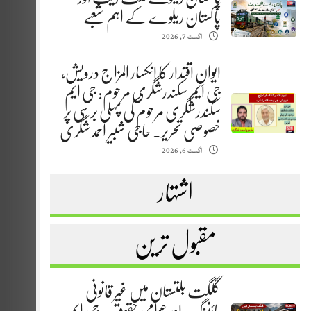
پاکستان ریلوے کے اہم شعبے
اگست 7, 2026
ایوانِ اقتدار کا انکسار المزاج درویش،
جی ایم سکندرشگری مرحوم: جی ایم
سکندرشگری مرحوم کی پہلی برسی پر
خصوصی تحریر. حاجی شبیر احمد شگری
اگست 6, 2026
اشتہار
مقبول ترین
گلگت بلتستان میں غیر قانونی