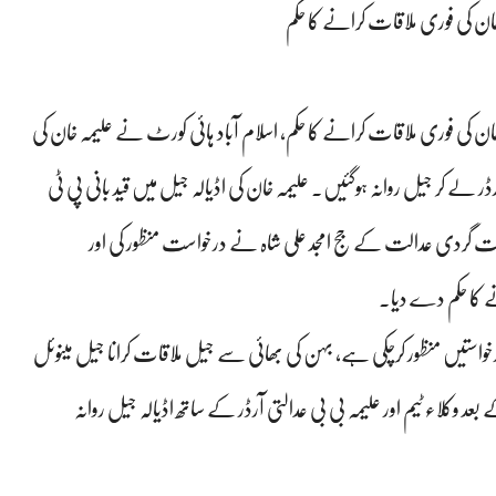
 خان کی فوری ملاقات کرانے کا حکم
ن خان کی فوری ملاقات کرانے کا حکم، اسلام آباد ہائی کورٹ نے علیمہ خان کی
 لے کر جیل روانہ ہوگئیں۔ علیمہ خان کی اڈیالہ جیل میں قید بانی پی ٹی
شت گردی عدالت کے جج امجد علی شاہ نے درخواست منظور کی اور
نے کا حکم دے دیا۔
رخواستیں منظور کرچکی ہے، بہن کی بھائی سے جیل ملاقات کرانا جیل مینوئل
وکلاء ٹیم اور علیمہ بی بی عدالتی آرڈر کے ساتھ اڈیالہ جیل روانہ