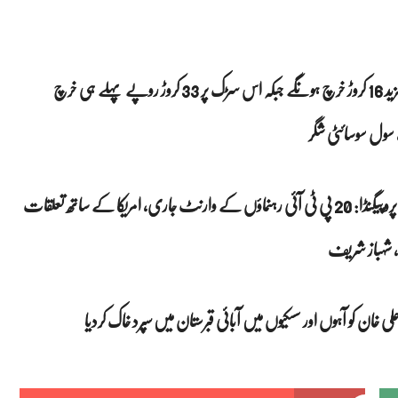
شگر تا سکردو روڈ موت کا نیا کنواں اور ا کرپشن کا بہترین ذریعہ، اب مزید 16 کروڑ خرچ ہونگے جبکہ اس سڑک پر 33 کروڑ روپے پہلے ہی خرچ
سول سوسائٹی شگر
گزشتہ روز بھر کیا کچھ ہوتا رہا، اہم خبروں کی جھلکیاں ، ریاست مخالف پروپیگنڈا: 20 پی ٹی آئی رہنماؤں کے وارنٹ جاری، امریکا کے ساتھ تعلقات
، شہباز شریف
لی خان کو آہوں اور سسکیوں میں آبائی قبرستان میں سپرد خاک کردیا