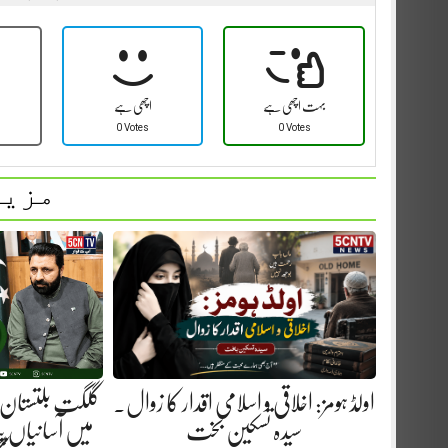
بہت اچھی ہے
اچھی ہے
0 Votes
0 Votes
مزید
اولڈ ہومز: اخلاقی و اسلامی اقدار کا زوال.
گلگت بلتستان 
سیدہ تسکین بخت
میں آسانیاں پید