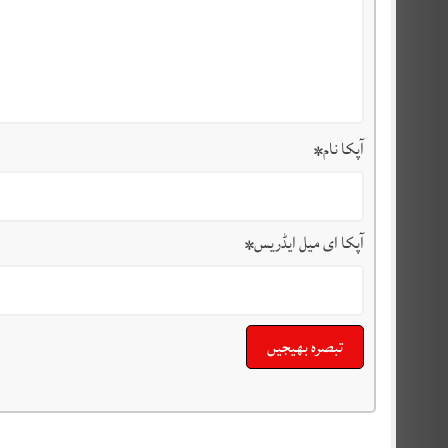
آپکا نام
*
آپکا ای میل ایڈریس
*