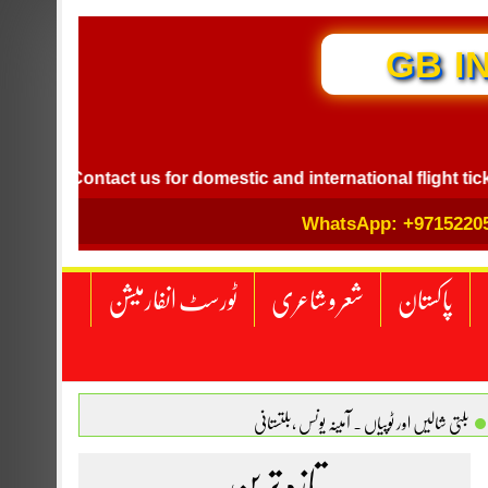
GB I
Contact us for domestic and international flight ticket bo
WhatsApp: +9715220
پاکستان
شعر و شاعری
ٹورسٹ انفارمیشن
بلتی شالیں اور ٹوپیاں . آمینہ یونس ،بلتستانی
 نگاہ . محمد اسامہ مہر(ملتان )
تازہ ترین