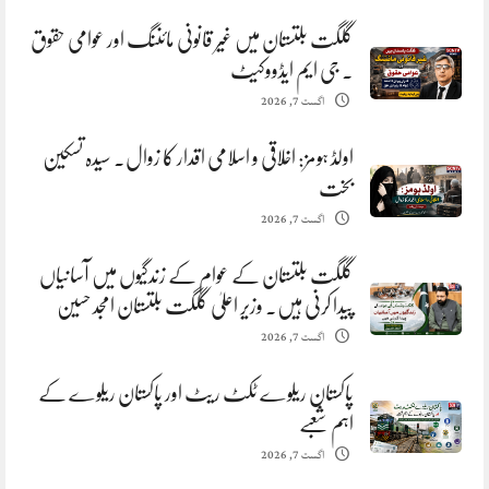
گلگت بلتستان میں غیر قانونی مائننگ اور عوامی حقوق
. جی ایم ایڈووکیٹ
اگست 7, 2026
اولڈ ہومز: اخلاقی و اسلامی اقدار کا زوال. سیدہ تسکین
بخت
اگست 7, 2026
گلگت بلتستان کے عوام کے زندگیوں میں آسانیاں
پیدا کرنی ہیں. وزیر اعلیٰ گلگت بلتستان امجد حسین
اگست 7, 2026
پاکستان ریلوے ٹکٹ ریٹ اور پاکستان ریلوے کے
اہم شعبے
اگست 7, 2026