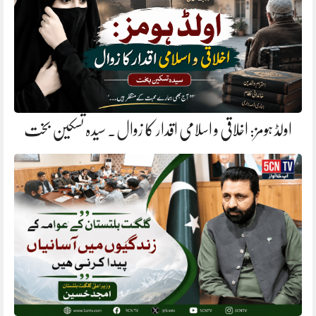
اولڈ ہومز: اخلاقی و اسلامی اقدار کا زوال. سیدہ تسکین بخت