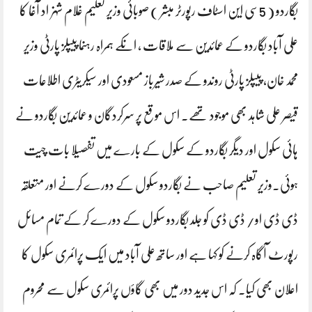
بگاردو ( 5سی این اسٹاف رپورٹر مبشر ) صوبائی وزیر تعلیم غلام شہزاد آغا کا
علی آباد بگاردو کے عمائدین سے ملاقات ، انکے ہمراہ رہنما پیپلز پارٹی وزیر
محمد خان، پیپلز پارٹی روندو کے صدر شیرباز مسعودی اور سیکریٹری اطلاعات
قیصر علی شاہد بھی موجود تھے۔ اس موقع پر سرکردگان و عمائدین بگاردو نے
ہائی سکول اور دیگر بگاردو کے سکول کے بارے میں تفصیلا بات چیت
ہوئی۔وزیر تعلیم صاحب نے بگاردو سکول کے دورے کرنے اور متعلقہ
ڈی ڈی او/ ڈی ڈی کو جلد بگاردو سکول کے دورے کر کے تمام مسائل
رپورٹ آگاہ کرنے کو کہا ہے اور ساتھ علی آباد میں ایک پرائمری سکول کا
اعلان بھی کیا۔ کہ اس جدید دور میں بھی گاؤں پرائمری سکول سے محروم