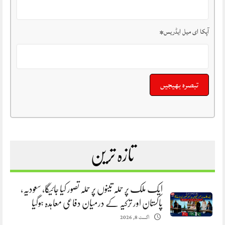
آپکا ای میل ایڈریس
*
تازہ ترین
ایک ملک پر حملہ تینوں پر حملہ تصور کیا جائیگا، سعودیہ،
پاکستان اور ترکیہ کے درمیان دفاعی معاہدہ ہوگیا
اگست 8, 2026