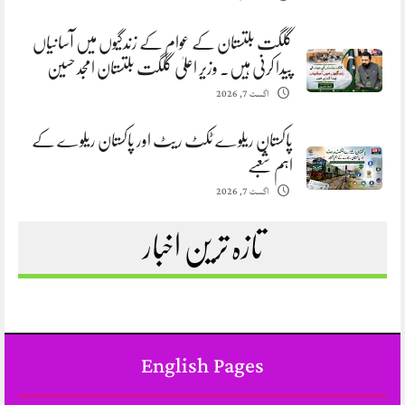
گلگت بلتستان کے عوام کے زندگیوں میں آسانیاں
پیدا کرنی ہیں. وزیر اعلیٰ گلگت بلتستان امجد حسین
اگست 7, 2026
پاکستان ریلوے ٹکٹ ریٹ اور پاکستان ریلوے کے
اہم شعبے
اگست 7, 2026
تازہ ترین اخبار
English Pages