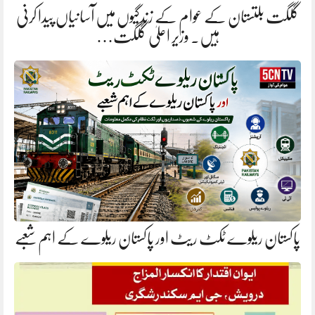
گلگت بلتستان کے عوام کے زندگیوں میں آسانیاں پیدا کرنی
ہیں. وزیر اعلیٰ گلگت…
پاکستان ریلوے ٹکٹ ریٹ اور پاکستان ریلوے کے اہم شعبے