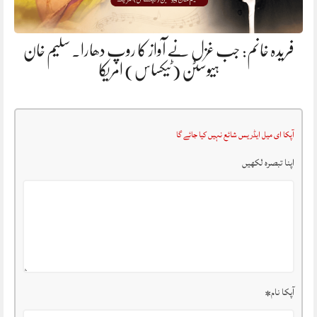
فریدہ خانم: جب غزل نے آواز کا روپ دھارا. سلیم خان
ہیوسٹن (ٹیکساس) امریکا
آپکا ای میل ایڈریس شائع نہیں کیا جائے گا
اپنا تبصرہ لکھیں
آپکا نام
*