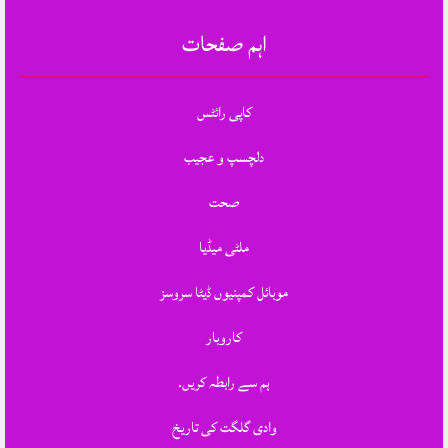
اہم صفحات
کاپی رائٹس
دلچسپ و عجیب
صحت
ملٹی میڈیا
موبائل کمپنیوں ڈیٹا سروسز
کاروبار
ہم سے رابطہ کریں.
وادی گلگت کی تاریخ