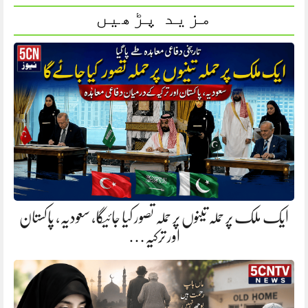
مزید پڑھیں
ایک ملک پر حملہ تینوں پر حملہ تصور کیا جائیگا، سعودیہ، پاکستان
اور ترکیہ…