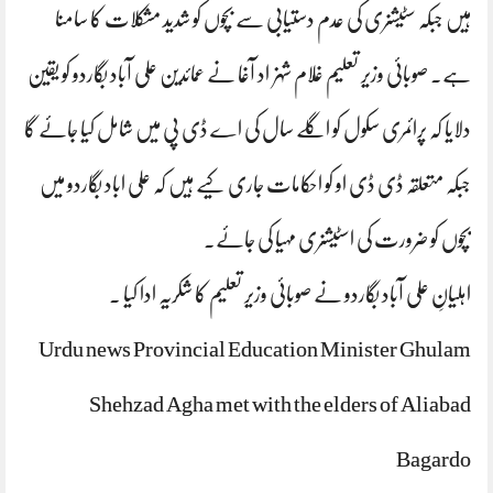
ہیں جبکہ سٹیشنری کی عدم دستیابی سے بچوں کو شدید مشکلات کا سامنا
ہے۔ صوبائی وزیر تعلیم غلام شہزاد آغا نے عمائدین علی آباد بگاردو کو یقین
دلایا کہ پرائمری سکول کو اگلے سال کی اے ڈی پی میں شامل کیا جائے گا
جبکہ متعلقہ ڈی ڈی او کو احکامات جاری کیے ہیں کہ علی اباد بگاردو میں
بچوں کو ضرورت کی اسٹیشنری مہیا کی جائے۔
اہلیانِ علی آباد بگاردو نے صوبائی وزیر تعلیم کا شکریہ ادا کیا ۔
Urdu news Provincial Education Minister Ghulam
Shehzad Agha met with the elders of Aliabad
Bagardo