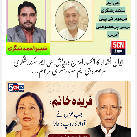
ایوانِ اقتدار کا انکسار المزاج درویش، جی ایم سکندرشگری
مرحوم: جی ایم سکندرشگری مرحوم…