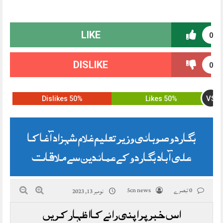
LIKE
0
DISLIKE
0
VS
50% Dislikes
50% Likes
بگاردو صوبائی وزیر تعلیم غلام شہزاد آغا کا
علی آباد بگاردو کے عمائدین سے ملاقات
0 تبصرے
5cn news
نومبر 13, 2023
اس خبر پر اپنی رائے کا اظہار کریں