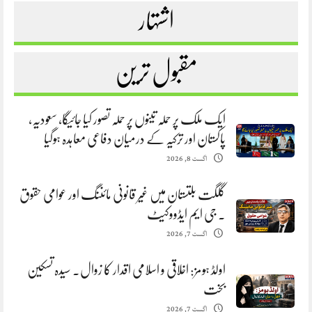
اشتہار
مقبول ترین
ایک ملک پر حملہ تینوں پر حملہ تصور کیا جائیگا، سعودیہ،
پاکستان اور ترکیہ کے درمیان دفاعی معاہدہ ہوگیا
اگست 8, 2026
گلگت بلتستان میں غیر قانونی مائننگ اور عوامی حقوق
. جی ایم ایڈووکیٹ
اگست 7, 2026
اولڈ ہومز: اخلاقی و اسلامی اقدار کا زوال. سیدہ تسکین
بخت
اگست 7, 2026