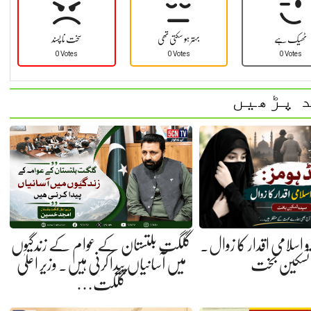
ٹھیک ہے
بہتر ہو سکتی تھی
سخت نا پسند
0 Votes
0 Votes
0 Votes
 پڑھیں
ی و اسلامی اقدار کا زوال.
گلگت بلتستان کے عوام کے زندگیوں
 تسکین بخت
میں آسانیاں پیدا کرنی ہیں. وزیر اعلیٰ
گلگت…