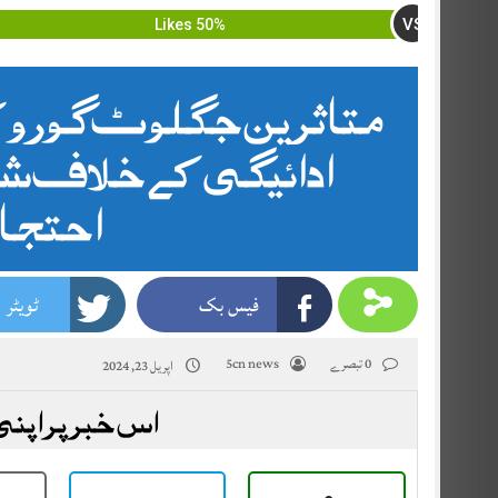
VS
50% Likes
متاثرین جگلوٹ گورو 
ادائیگی کے خلاف شاہ
احتجا
فیس بک
ٹویٹر
0 تبصرے
5cn news
اپریل 23, 2024
اس خبر پر اپنی