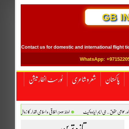
GB I
Contact us for domestic and international flight ticket b
WhatsApp: +9715220
پاکستان
شعر و شاعری
ٹورسٹ انفارمیشن
اور عوامی حقوق . جی ایم ایڈووکیٹ
اولڈ ہومز: اخلاقی و اسلامی اقدار کا زوال. سیدہ تسکین
انجینیئر علی رضوان چوہدری
تازہ ترین