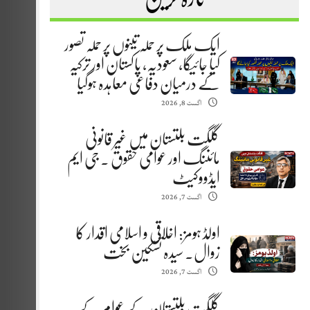
ایک ملک پر حملہ تینوں پر حملہ تصور
کیا جائیگا، سعودیہ، پاکستان اور ترکیہ
کے درمیان دفاعی معاہدہ ہوگیا
اگست 8, 2026
گلگت بلتستان میں غیر قانونی
مائننگ اور عوامی حقوق . جی ایم
ایڈووکیٹ
اگست 7, 2026
اولڈ ہومز: اخلاقی و اسلامی اقدار کا
زوال. سیدہ تسکین بخت
اگست 7, 2026
گلگت بلتستان کے عوام کے