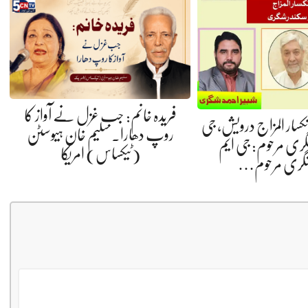
فریدہ خانم: جب غزل نے آواز کا
 انکسار المزاج درویش، جی
روپ دھارا. سلیم خان ہیوسٹن
گری مرحوم: جی ایم
(ٹیکساس) امریکا
شگری مرحوم…