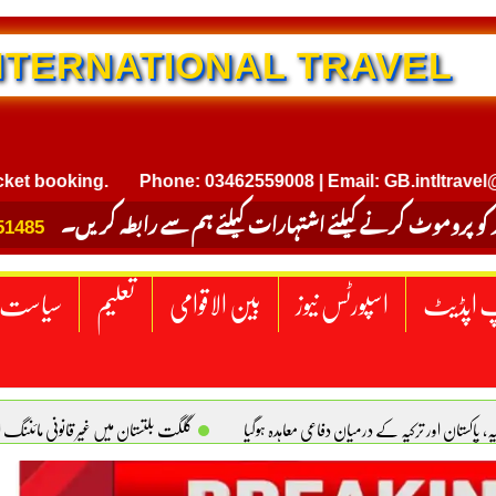
NTERNATIONAL TRAVEL
ooking.
Phone: 03462559008 | Email: GB.intltravel@gmai
 کو پروموٹ کرنے کیلئے اشتہارات کیلئے ہم سے رابطہ کریں۔
51485
 اپڈیٹ
اسپورٹس نیوز
بین الاقوامی
تعلیم
سیاست
یہ، پاکستان اور ترکیہ کے درمیان دفاعی معاہدہ ہوگیا
گلگت بلتستان میں غیر قانونی مائننگ 
سبز پاکستان، خوشحال پاکستان . سلیم خان ہیوسٹن (ٹیکساس) امریکا
یومِ استحصالِ کشمیر 