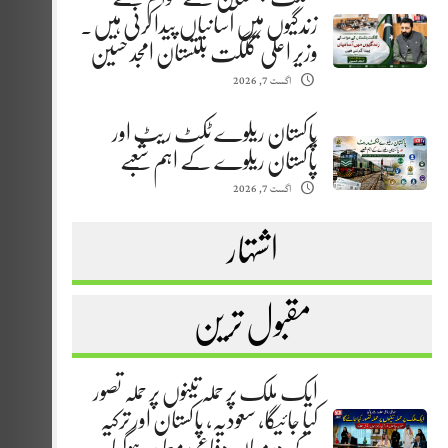
زندگیوں میں آسانیاں پیدا کرنی ہیں.
وزیر اعلیٰ گلگت بلتستان امجد حسین
اگست 7, 2026
پاکستان ریلوے ٹکٹ ریٹ اور
پاکستان ریلوے کے اہم شعبے
اگست 7, 2026
اشتہار
مقبول ترین
ایک ملک پر حملہ تینوں پر حملہ تصور
کیا جائیگا، سعودیہ، پاکستان اور ترکیہ