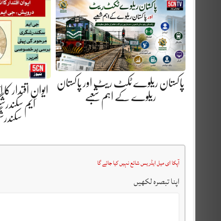
پاکستان ریلوے ٹکٹ ریٹ اور پاکستان
ایوانِ اقتدار کا
ریلوے کے اہم شعبے
ایم سکندرش
سکندر
آپکا ای میل ایڈریس شائع نہیں کیا جائے گا
اپنا تبصرہ لکھیں