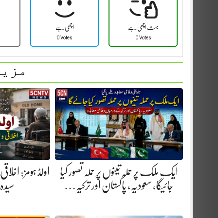
بہت اچھی ہے
اچھی ہے
0 Votes
0 Votes
مزید
ایک ملک پر حملہ تینوں پر حملہ تصور کیا
اولڈ ہومز: اخلاق
جائیگا، سعودیہ، پاکستان اور ترکیہ…
سیدہ