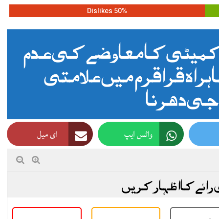
50% Dislikes
کمیٹی کا معاوضے کی عدم
راہ قراقرم میں علامتی
جی دھرنا
واٹس ایپ
ای میل
 رائے کا اظہار کریں