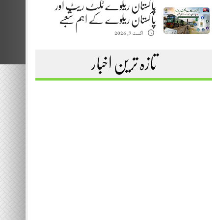
پاکستان ریلوے ٹکٹ ریٹ اور
پاکستان ریلوے کے اہم شعبے
اگست 7, 2026
تازہ ترین اخبار