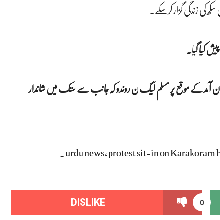
سکھ کی زندگی گزار کرسکے۔
پیش کیا گیا.
ستان آمد کے موقع پر مسلم لیگ ن روندو کہ جانب سے ستک میں شاندار
urdu news, protest sit-in on Karakoram
DISLIKE
0