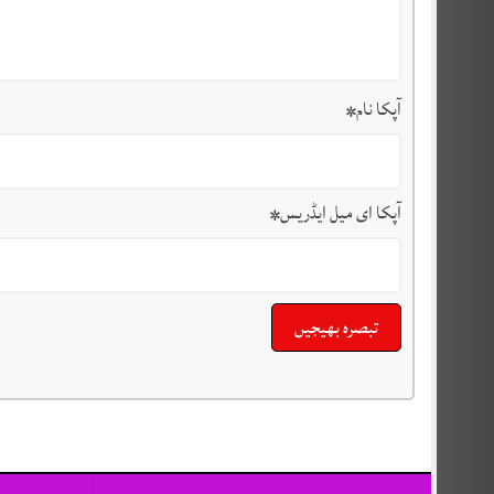
آپکا نام
*
آپکا ای میل ایڈریس
*