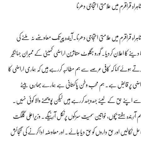
اہ قراقرم میں علامتی احتجاجی دھرنا
راہ قراقرم میں علامتی احتجاجی دھرنا۔آیندہ پیر تک معاوضے نہ ملنے کی
ا دینے کا اعلان کردیا۔ گورو جگلوٹ متاثرین اراضی کمیٹی کے ممبران جہانگیر
ے ہوۓ کہا کہ کافی عرصے سے ہم مطالبہ کررہے ہیں کہ ہماری اراضی کا
ی اراضی پر قابض ہے۔ ہم محب وطن پاکستانی ہے ہمارے بھاٸی بیٹے
 اپنے حق کے لیۓ جہدوجہد کررہے ہیں لیکن پوچھنے والا کوئی نہیں۔
و ہم آٸندہ ہفتے بچوں، خواتین سمیت سڑکوں پرنکل آٸنیگے۔ وزیراعلی گلگت
 حل نکالیں اور حق داروں کو حق دیا جاۓ۔ اور معاوضہ ادا کرنے کی گنجائش