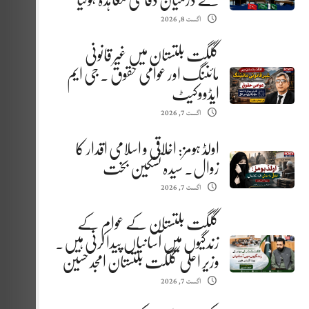
کے درمیان دفاعی معاہدہ ہوگیا
اگست 8, 2026
گلگت بلتستان میں غیر قانونی
مائننگ اور عوامی حقوق . جی ایم
ایڈووکیٹ
اگست 7, 2026
اولڈ ہومز: اخلاقی و اسلامی اقدار کا
زوال. سیدہ تسکین بخت
اگست 7, 2026
گلگت بلتستان کے عوام کے
زندگیوں میں آسانیاں پیدا کرنی ہیں.
وزیر اعلیٰ گلگت بلتستان امجد حسین
اگست 7, 2026