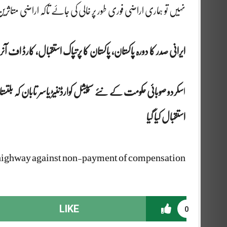
نہیں تو ہماری اراضی فوری طور پر خالی کی جاۓ تاکہ اراضی متاثرین 
ایرانی صدر کا دورہ پاکستان، پاکستان کا پرتپاک استقبال، کارڈ اف آنر 
ا
سکردو صوبائی حکومت کے نئے سپیشل کوارڈننیڑ یاسر تابان کہ بلت
استقبال کیا گیا
 highway against non-payment of compensation.
LIKE
0