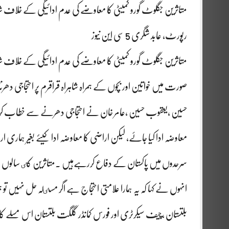
متاثرین جگلوٹ گورو کمیٹی کا معاوضے کی عدم ادائیگی کے خلاف شاہر
رپورٹ، عابد شگری 5 سی این نیوز
متاثرین جگلوٹ گورو کمیٹی کا معاوضے کی عدم ادائیگی کے خلاف شاہ
صورت میں خواتین اور بچوں کے ہمراہ شاہراہ قراقرم پر احتجاجی دھرن
حسین ،یعقوب حسین ،عامر خان نے احتجاجی دھرنے سے خطاب کرت
معاوضہ ادا کیا جاۓ، لیکن اراضی کا معاوضہ ادا کیۓ بغیر ہمار
سرحدوں میں پاکستان کے دفاع کررہےہیں ۔متاثرین کٸ سالوں سے
انہوں نے کہا کہ یہ ہمارا علامتی احتجاج ہے اگر مسٸلہ حل نہیں ت
بلتستان ،چیف سیکرٹری اور فورس کمانڈر گلگت بلتستان اس مسلے کا