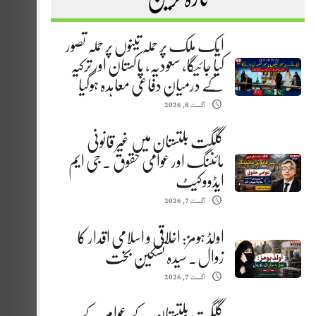
ایک ملک پر حملہ تینوں پر حملہ تصور
کیا جائیگا، سعودیہ، پاکستان اور ترکیہ
کے درمیان دفاعی معاہدہ ہوگیا
اگست 8, 2026
گلگت بلتستان میں غیر قانونی
مائننگ اور عوامی حقوق . جی ایم
ایڈووکیٹ
اگست 7, 2026
اولڈ ہومز: اخلاقی و اسلامی اقدار کا
زوال. سیدہ تسکین بخت
اگست 7, 2026
گلگت بلتستان کے عوام کے