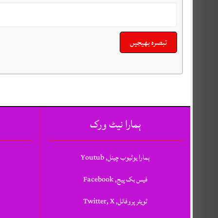
ہمارا نیٹ ورک
ہمارا یوٹیوب چینل, Youtub
فیس بک پیج, Facebook
ٹویٹر پروفائل, Twitter, X