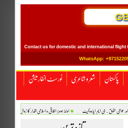
GB I
el
Contact us for domestic and international flight ticket
WhatsApp: +9715220
پاکستان
شعر و شاعری
ٹورسٹ انفارمیشن
اور عوامی حقوق . جی ایم ایڈووکیٹ
اولڈ ہومز: اخلاقی و اسلامی اقدار کا زوال. سیدہ تسکین
انجینیئر علی رضوان چوہدری
تازہ ترین