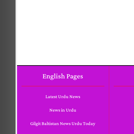
English Pages
Latest Urdu News
News in Urdu
Gilgit Baltistan News Urdu Today