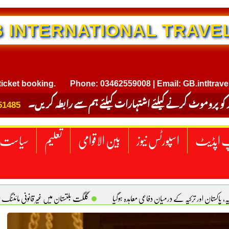
NTERNATIONAL TRAVEL
 booking.
Phone: 03462559008 | Email: GB.intltravel@gm
 کو پروموٹ کرنے کیلئے اشتہارات کیلئے ہم سے رابطہ کریں۔
51485
 اپڈیٹ
اسپورٹس نیوز
بین الاقوامی
تعلیم
سیاست
یہ، پاکستان اور ترکیہ کے درمیان دفاعی معاہدہ ہوگیا
گلگت بلتستان میں غیر قانونی مائننگ 
سبز پاکستان، خوشحال پاکستان . سلیم خان ہیوسٹن (ٹیکساس) امریکا
یومِ استحصالِ کشمیر 