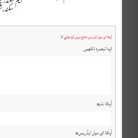
ایم سکندرش
سکندر
آپکا ای میل ایڈریس شائع نہیں کیا جائے گا
اپنا تبصرہ لکھیں
آپکا نام
*
آپکا ای میل ایڈریس
*