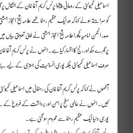
اسماعیلی کمیونٹی کے روحانی پیشوا پرنس کریم آغا خان کے انتقال پر
کو سراہتے ہوئے کہا کہ وہ ایک عظیم رہنما تھے علامہ شیخ اعجاز بہشتی
صدر انجمن امامیہ کچورا علامہ شیخ اعجاز بہشتی نے اپنی تعزیتی بیاں م
پر گہرے دکھ اور رنج کا اظہار کیا ہے۔ انہوں نے پرنس کریم آغا خ
صرف اسماعیلی کمیونٹی بلکہ پوری انسانیت کی بہتری کے لیے ب
آنھوں نے کہا کہ پرنس کریم آغا خان کی رہنمائی میں اسماعیلی کمی
کیں۔ انہوں نے عالمی سطح پر امن اور برداشت کے فروغ کے لیے 
پوری دنیا ایک عظیم رہنما سے محروم ہو گئی ہے۔