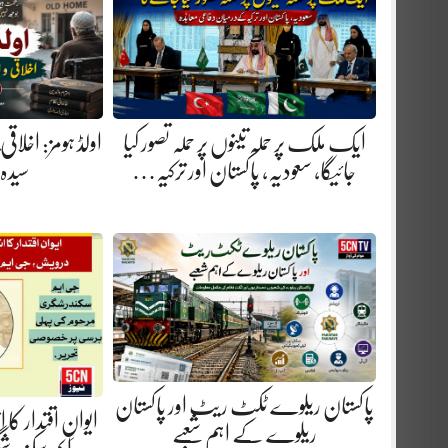
ایک ملک پر حملہ تینوں پر حملہ تصور کیا
اولڈ ہومز: اخلاق
جائیگا، سعودیہ، پاکستان اور ترکیہ…
سیدہ
پاکستان ریلوے ٹکٹ ریٹ اور پاکستان
ایوانِ اقتدار کا
ریلوے کے اہم شعبے