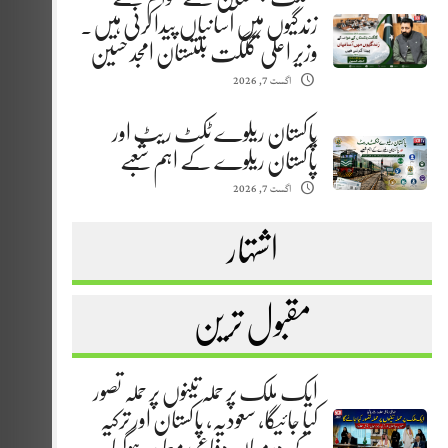
زندگیوں میں آسانیاں پیدا کرنی ہیں.
وزیر اعلیٰ گلگت بلتستان امجد حسین
اگست 7, 2026
پاکستان ریلوے ٹکٹ ریٹ اور
پاکستان ریلوے کے اہم شعبے
اگست 7, 2026
اشتہار
مقبول ترین
ایک ملک پر حملہ تینوں پر حملہ تصور
کیا جائیگا، سعودیہ، پاکستان اور ترکیہ