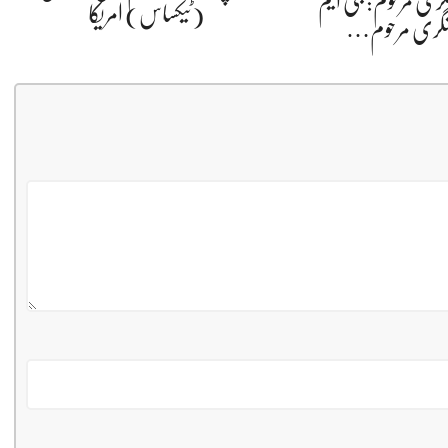
گری مرحوم: جی ایم
(ٹیکساس) امریکا
شگری مرحوم…