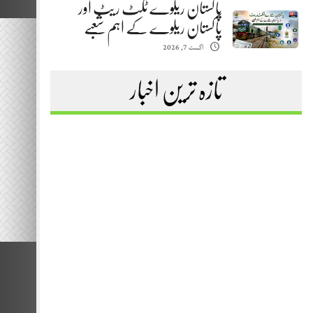
پاکستان ریلوے ٹکٹ ریٹ اور
پاکستان ریلوے کے اہم شعبے
اگست 7, 2026
تازہ ترین اخبار