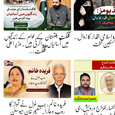
ی و اسلامی اقدار کا زوال.
گلگت بلتستان کے عوام کے زندگیوں
 تسکین بخت
میں آسانیاں پیدا کرنی ہیں. وزیر اعلیٰ
گلگت…
فریدہ خانم: جب غزل نے آواز کا
 انکسار المزاج درویش، جی
روپ دھارا. سلیم خان ہیوسٹن