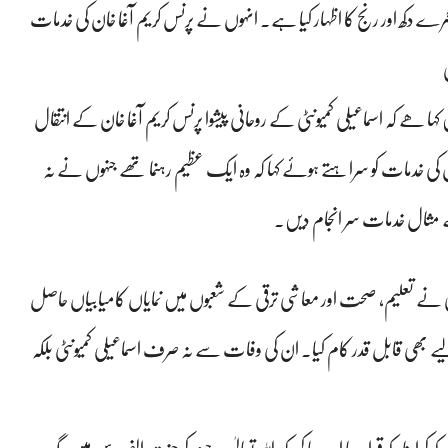
 گہرے دکھ اور رنج کا اظہار کیا ہے۔ انہوں نے پرنس کریم آغا خان کی خدمات
ِیں کہا ھے کہ اسماعیلی کمیونٹی کے روحانی پیشوا پرنس کریم آغا خان کے انتقال
ان کی خدمات کو سراہتے ہوئے کہا کہ وہ ایک عظیم رہنما تھے جنہوں نے نہ
ے مثال خدمات سر انجام دیں۔
ونٹی نے تعلیم، صحت اور معاشی ترقی کے شعبوں میں نمایاں کامیابیاں حاصل
بھی قابل قدر کام کیا۔ ان کی وفات سے نہ صرف اسماعیلی کمیونٹی بلکہ