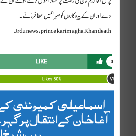
پرنس آغا کریم خان کی رحلت پر اظہار افسوس کرتے ہوئے ان کے دکھ کو ا
دے اور ان کے پیروکاروں کو صبر جمیل عطا فرمائے۔
Urdu news, prince karim agha Khan death
LIKE
0
VS
50% Likes
اسماعیلی کمیونٹی کے 
آغا خان کے انتقال پر گہر
ہیں شیخ 