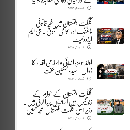
کے درمیان دفاعی معاہدہ ہوگیا
اگست 8, 2026
گلگت بلتستان میں غیر قانونی
مائننگ اور عوامی حقوق . جی ایم
ایڈووکیٹ
اگست 7, 2026
اولڈ ہومز: اخلاقی و اسلامی اقدار کا
زوال. سیدہ تسکین بخت
اگست 7, 2026
گلگت بلتستان کے عوام کے
زندگیوں میں آسانیاں پیدا کرنی ہیں.
وزیر اعلیٰ گلگت بلتستان امجد حسین
اگست 7, 2026