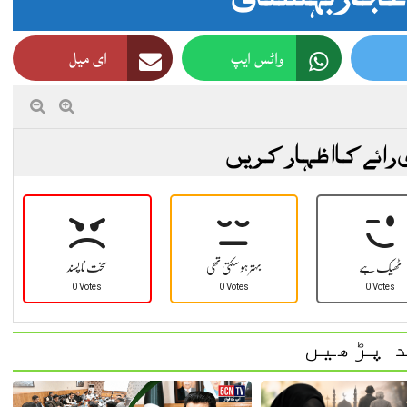
واٹس ایپ
ای میل
 رائے کا اظہار کریں
ٹھیک ہے
بہتر ہو سکتی تھی
سخت نا پسند
0 Votes
0 Votes
0 Votes
 پڑھیں