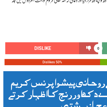
پنا دکھ قرار دیا اور دعا کی کہ اللہ تعالیٰ مرحوم کو جنت الفردوس میں جگہ
DISLIKE
0
50% Dislikes
روحانی پیشوا پرنس کریم
ے دکھ اور رنج کا اظہار کرتے
اعجاز بہشتی