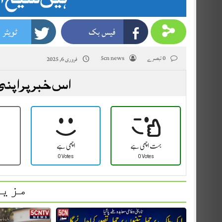
فیس بک
ٹویٹر
0 تبصرے
5cn news
فروری 6, 2025
اس خبر پر اپنی
بہت اچھی ہے
اچھی ہے
0 Votes
0 Votes
مزید