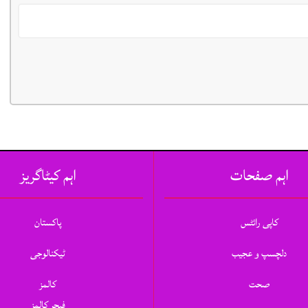
اہم صفحات
اہم کیٹاگریز
کاپی رائٹس
پاکستان
دلچسپ و عجیب
ٹیکنالوجی
صحت
کالمز
فیچر کالمز