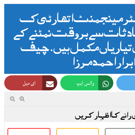
ٹر مینجمنٹ اتھارٹی ک
ادثات سے بروقت نمٹنے کے
 تیاریاں مکمل ہیں. چیف
رار احمد مرزا
واٹس ایپ
ای میل
 رائے کا اظہار کریں