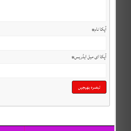
آپکا نام
*
آپکا ای میل ایڈریس
*