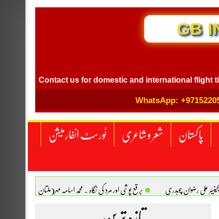
GB I
Contact us for domestic and international flight ticket bo
WhatsApp: +9715220
پاکستان
شعر و شاعری
ٹورسٹ انفارمیشن
انجینیئر علی رضوان چوہدری
برقع پوشی اور مرد کی نگاہ . محمد اسامہ مہر(ملتان )
تازہ ترین