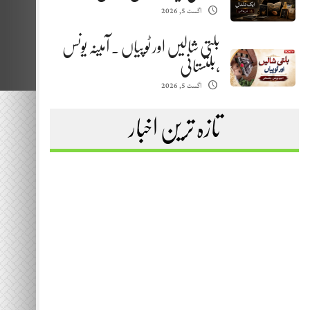
اگست 5, 2026
بلتی شالیں اور ٹوپیاں . آمینہ یونس
،بلتستانی
اگست 5, 2026
تازہ ترین اخبار