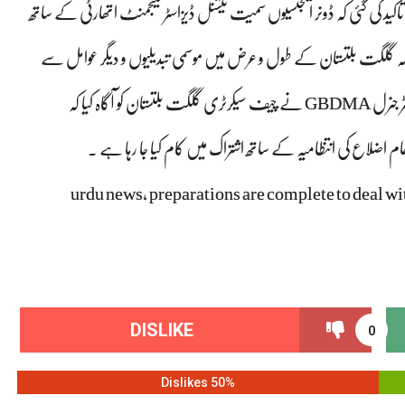
ید کی گئی کہ ڈونر ایجنسیوں سمیت نیشنل ڈیزاسٹر مینجمنٹ اتھارٹی کے ساتھ
ہ گلگت بلتستان کے طول و عرض میں موسمی تبدیلیوں و دیگر عوامل سے
آگاہ کیا کہ
اضلاع کی انتظامیہ کے ساتھ اشتراک میں کام کیا جا رہا ہے ۔
urdu news, preparations are complete to deal wit
DISLIKE
0
50% Dislikes