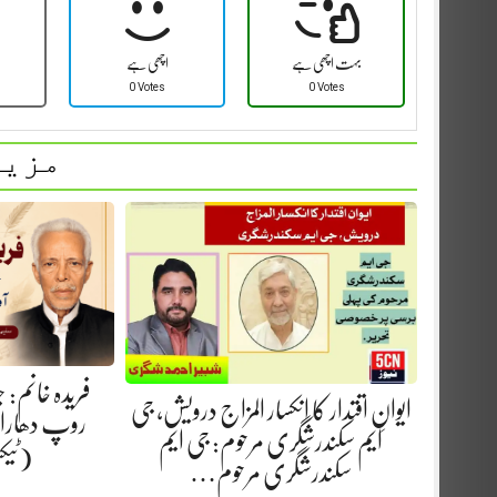
بہت اچھی ہے
اچھی ہے
0 Votes
0 Votes
مزید
فریدہ خانم:
ایوانِ اقتدار کا انکسار المزاج درویش، جی
روپ دھارا.
ایم سکندرشگری مرحوم: جی ایم
(ٹیک
سکندرشگری مرحوم…