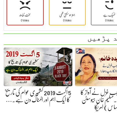
ٹھیک ہے
بہتر ہو سکتی تھی
سخت نا پسند
0 Votes
0 Votes
0 Votes
 پڑھیں
 جب غزل نے آواز کا
5 اگست 2019 کشمیری عوام کی تاریخ
 سلیم خان ہیوسٹن
کا ایک اہم اور المناک دن ہے.…
ساس) امریکا