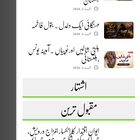
بلتستان
اگست 5, 2026
مہنگائی ایک دلدل. بتول فاطمہ
اگست 5, 2026
بلتی شالیں اور ٹوپیاں . آمینہ یونس
،بلتستانی
اگست 5, 2026
اشتہار
مقبول ترین
ایوانِ اقتدار کا انکسار المزاج درویش،