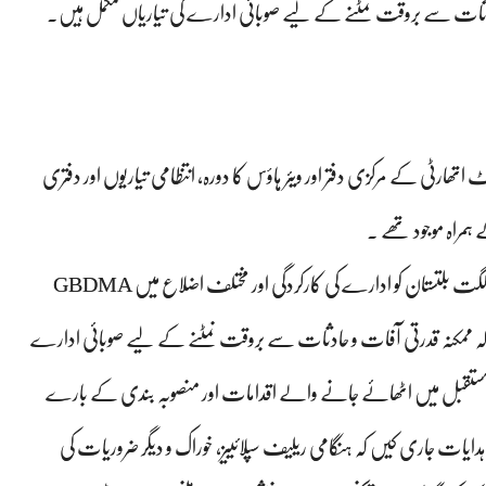
 حادثات سے بروقت نمٹنے کے لیے صوبائی ادارے کی تیاریاں مکمل ہیں.
 اتھارٹی کے مرکزی دفتر اور ویئر ہاؤس کا دورہ، انتظامی تیاریوں اور دفتری
ے ہمراہ موجود تھے ۔
ڈائریکٹر جنرل جی بی ڈی ایم اے صفدر خان نے چیف سیکرٹری گلگت بلتستان کو ادارے کی کارکردگی اور مختلف اضلاع میں GBDMA
کہ ممکنہ قدرتی آفات و حادثات سے بروقت نمٹنے کے لیے صوبائی ادارے
ے مستقبل میں اٹھائے جانے والے اقدامات اور منصوبہ بندی کے بارے
ایات جاری کیں کہ ہنگامی ریلیف سپلائییز، خوراک و دیگر ضروریات کی