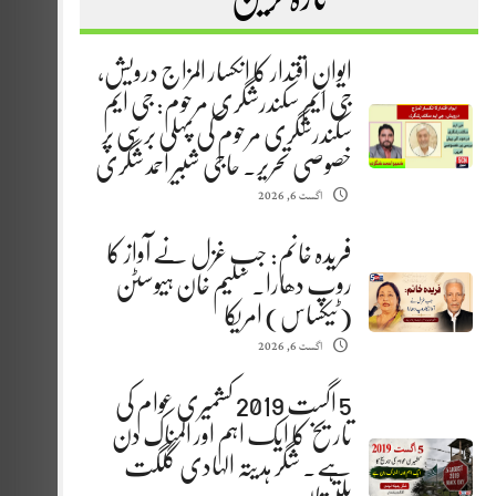
ایوانِ اقتدار کا انکسار المزاج درویش،
جی ایم سکندرشگری مرحوم: جی ایم
سکندرشگری مرحوم کی پہلی برسی پر
خصوصی تحریر. حاجی شبیر احمد شگری
اگست 6, 2026
فریدہ خانم: جب غزل نے آواز کا
روپ دھارا. سلیم خان ہیوسٹن
(ٹیکساس) امریکا
اگست 6, 2026
5 اگست 2019 کشمیری عوام کی
تاریخ کا ایک اہم اور المناک دن
ہے. شگر ہدیتہ الہادی گلگت