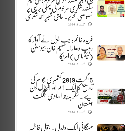
جی ایم سکندرشگری مرحوم: جی ایم
سکندرشگری مرحوم کی پہلی برسی پر
خصوصی تحریر. حاجی شبیر احمد شگری
اگست 6, 2026
فریدہ خانم: جب غزل نے آواز کا
روپ دھارا. سلیم خان ہیوسٹن
(ٹیکساس) امریکا
اگست 6, 2026
5 اگست 2019 کشمیری عوام کی
تاریخ کا ایک اہم اور المناک دن
ہے. شگر ہدیتہ الہادی گلگت
بلتستان
اگست 5, 2026
مہنگائی ایک دلدل. بتول فاطمہ