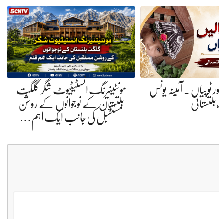
ر ٹوپیاں . آمینہ یونس
مونٹینیرنگ انسٹیٹیوٹ شگر گلگت
،بلتستانی
بلتستان کے نوجوانوں کے روشن
مستقبل کی جانب ایک اہم…