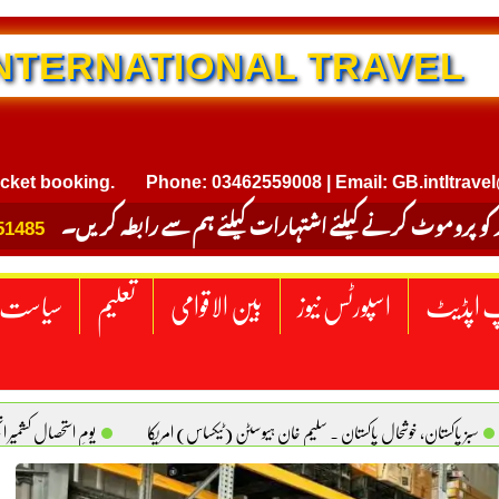
NTERNATIONAL TRAVEL
oking.
Phone: 03462559008 | Email: GB.intltravel@gmail
 کو پروموٹ کرنے کیلئے اشتہارات کیلئے ہم سے رابطہ کریں۔
51485
 اپڈیٹ
اسپورٹس نیوز
بین الاقوامی
تعلیم
سیاست
سبز پاکستان، خوشحال پاکستان . سلیم خان ہیوسٹن (ٹیکساس) امریکا
یومِ استحصالِ کشمیر 
سانیت کی اصل پہچان. یاسر دانیال صابری