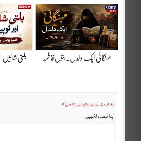
مہنگائی ایک دلدل. بتول فاطمہ
بلتی شالیں او
آپکا ای میل ایڈریس شائع نہیں کیا جائے گا
اپنا تبصرہ لکھیں