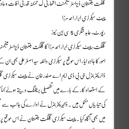
گلگت بلتستان ڈیزاسٹر مینجمنٹ اتھارٹی ک ممکنہ قدرتی آفات و
چیف سیکرٹری ابرار احمد مرزا
رپورٹ، عابد شگری 5 سی این نیوز
گلگت: چیف سیکرٹری ابرار احمد مرزا کا گلگت بلتستان ڈیزاسٹر مینجمنٹ
امور کا جائزہ لیا ، اس موقع پر سیکرٹری داخلہ سید اصغر علی بھی ان ک
کے استعداد کار کے بارے میں تفصیلی بریفنگ دیتے ہوئے کہا 
کی تیاریاں مکمل ہیں ۔ ڈائیریکٹر جنرل نے ادارے کی جانب س
میں بھی آگاہ کیا ۔ چیف سیکرٹری گلگت بلتستان نے اس موقع پر ہد