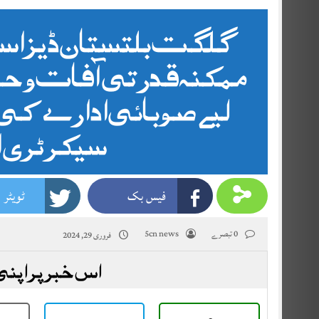
گلگت بلتستان ڈیزاس
ممکنہ قدرتی آفات و ح
لیے صوبائی ادارے کی
سیکرٹری اب
فیس بک
ٹویٹر
0 تبصرے
5cn news
فروری 29, 2024
اس خبر پر اپنی