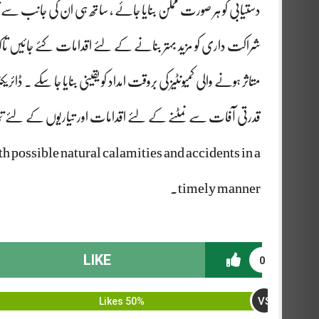
دستیابی کو ہر صورت ممکن بنایا جائے ، ساتھ ہی ان کی جانب سے تاک
شراکت داری کو مزید بہتر بنانے کے لئے اقدامات کئے جائیں تاک
متاثر ہونے والی کمیونٹیز کی بروقت امداد کو یقینی بنایا جا سکے ۔ ڈائریکٹر جنرل GBDMA نے چیف سیکرٹری گلگت بلتستان کو 
قدرتی آفات سے نمٹنے کے لئے اقدامات اور تیاریوں کے لئے تمام 
h possible natural calamities and accidents in a
timely manner.
LIKE
0
VS
50% Likes