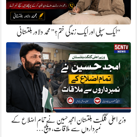
“ایک سپلی اور ایک زندگی ختم؟” محمد دلاور بلتستانی
وزیر اعلیٰ گلگت بلتستان امجد حسین نے تمام اضلاع کے
نمبرداروں سے ملاقات، ویلج…