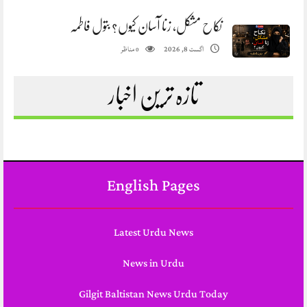
نکاح مشکل، زنا آسان کیوں؟ بتول فاطمہ
مناظر
اگست 8, 2026
0
تازہ ترین اخبار
English Pages
Latest Urdu News
News in Urdu
Gilgit Baltistan News Urdu Today