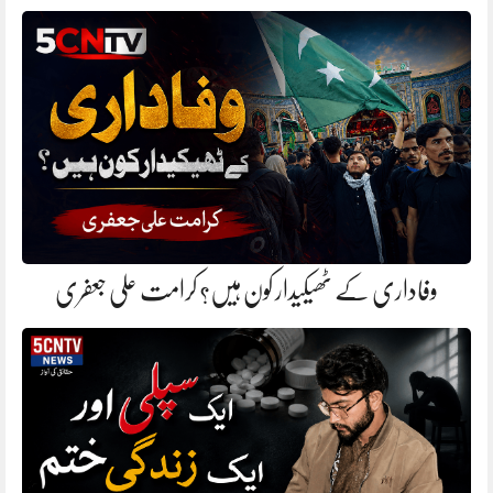
وفاداری کے ٹھیکیدار کون ہیں؟ کرامت علی جعفری