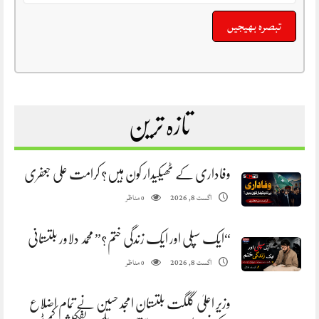
تازہ ترین
وفاداری کے ٹھیکیدار کون ہیں؟ کرامت علی جعفری
مناظر
اگست 8, 2026
0
“ایک سپلی اور ایک زندگی ختم؟” محمد دلاور بلتستانی
مناظر
اگست 8, 2026
0
وزیر اعلیٰ گلگت بلتستان امجد حسین نے تمام اضلاع