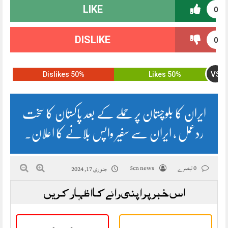
LIKE
0
DISLIKE
0
VS
50% Dislikes
50% Likes
ایران کا بلوچستان پر حملے کے بعد پاکستان کا سخت
ردعمل ، ایران سے سفیر واپس بلانے کا اعلان.
0 تبصرے
5cn news
جنوری 17, 2024
اس خبر پر اپنی رائے کا اظہار کریں