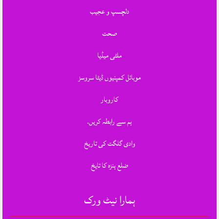
دلچسپ و عجیب
صحت
ملٹی میڈیا
موبائل کمپنیوں ڈیٹا سروسز
کاروبار
ہم سے رابطہ کریں.
وادی گلگت کی تاریخ
ضلع ہنزہ کا تایخ
ہمارا نیٹ ورک