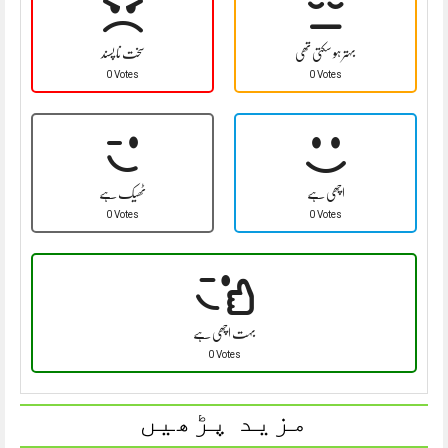
بہتر ہو سکتی تھی
سخت نا پسند
0 Votes
0 Votes
اچھی ہے
ٹھیک ہے
0 Votes
0 Votes
بہت اچھی ہے
0 Votes
مزید پڑھیں