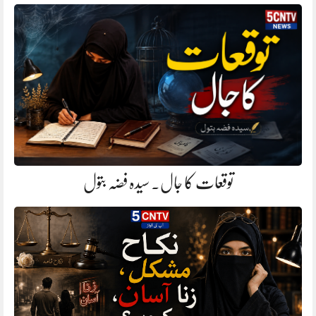
توقعات کا جال. سیدہ فضہ بتول