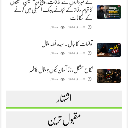
کے نمبرداروں سے ملاقات، ویلج ویریفکیشن کمیٹیوں
کا قیام دفاتر کے بجائے پبلک اسمبلی میں کرنے
کے احکامات
مناظر
اگست 8, 2026
0
توقعات کا جال. سیدہ فضہ بتول
مناظر
اگست 8, 2026
0
نکاح مشکل، زنا آسان کیوں؟ بتول فاطمہ
مناظر
اگست 8, 2026
0
اشتہار
مقبول ترین