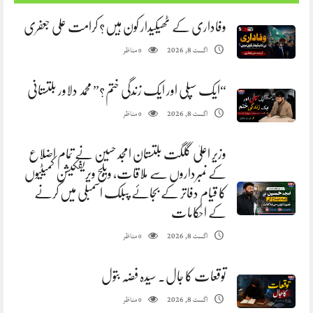
وفاداری کے ٹھیکیدار کون ہیں؟ کرامت علی جعفری
مناظر
اگست 8, 2026
0
“ایک سپلی اور ایک زندگی ختم؟” محمد دلاور بلتستانی
مناظر
اگست 8, 2026
0
وزیر اعلیٰ گلگت بلتستان امجد حسین نے تمام اضلاع
کے نمبرداروں سے ملاقات، ویلج ویریفکیشن کمیٹیوں
کا قیام دفاتر کے بجائے پبلک اسمبلی میں کرنے
کے احکامات
مناظر
اگست 8, 2026
0
توقعات کا جال. سیدہ فضہ بتول
مناظر
اگست 8, 2026
0