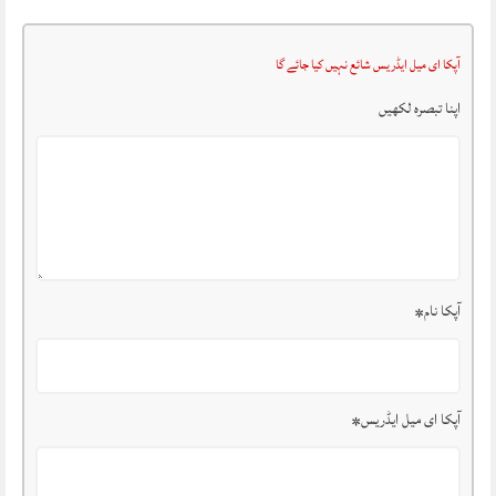
آپکا ای میل ایڈریس شائع نہیں کیا جائے گا
اپنا تبصرہ لکھیں
آپکا نام
*
آپکا ای میل ایڈریس
*