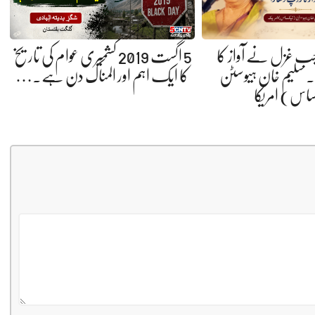
 جب غزل نے آواز کا
5 اگست 2019 کشمیری عوام کی تاریخ
 سلیم خان ہیوسٹن
کا ایک اہم اور المناک دن ہے.…
ساس) امریکا