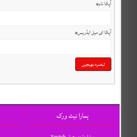
آپکا نام
*
آپکا ای میل ایڈریس
*
ہمارا نیٹ ورک
ہمارا یوٹیوب چینل, Youtub