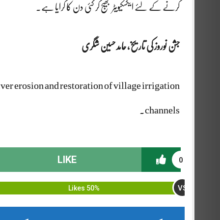
کرنے کے لئے ایکسکیویٹر بھیج کر کئی دن کا کرایا ہے۔
جشن نوروز کی تاریخ, حامد حسین شگری
er erosion and restoration of village irrigation
channels.
LIKE
0
VS
50% Likes