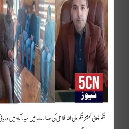
شگر ڈپٹی کمشنر شگر ولی اللہ فلاحی کی صدارت میں حیدرآباد میں در