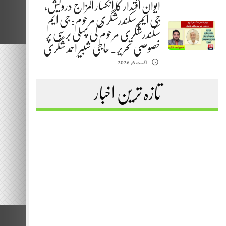
ایوانِ اقتدار کا انکسار المزاج درویش،
جی ایم سکندرشگری مرحوم: جی ایم
سکندرشگری مرحوم کی پہلی برسی پر
خصوصی تحریر. حاجی شبیر احمد شگری
اگست 6, 2026
تازہ ترین اخبار