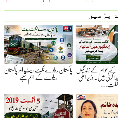
 پڑھیں
کے عوام کے زندگیوں
پاکستان ریلوے ٹکٹ ریٹ اور پاکستان
ا کرنی ہیں. وزیر اعلیٰ
ریلوے کے اہم شعبے
لگت…