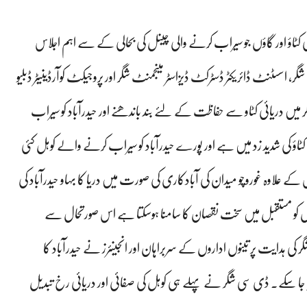
یائی کٹاؤ اور گاؤں جو سیراب کرنے والی چینل کی بحالی کے سے اہم اجلاس
 شگر، اسسٹنٹ ڈائریکٹر ڈسٹرکٹ ڈیزاسٹر مینجمنٹ شگر اور پروجیکٹ کوآرڈینیٹر ڈبلیو
ں دریائی کٹاو سے حفاظت کے لئے بند باندھنے اور حیدرآباد کو سیراب
ی کٹاؤ کی شدید زد میں ہے اور پورے حیدرآباد کو سیراب کرنے والے کوہل کئی
کے علاوہ غوروچو میدان کی آبادکاری کی صورت میں دریا کا بہاو حیدرآباد کی
ں کو مستقبل میں سخت نقصان کا سامنا ہوسکتا ہے اس صورتحال سے
ی ہدایت پر تینوں اداروں کے سربراہان اور انجینئرز نے حیدرآباد کا
ایا جا سکے۔ ڈی سی شگر نے پہلے ہی کوہل کی صفائی اور دریائی رخ تبدیل