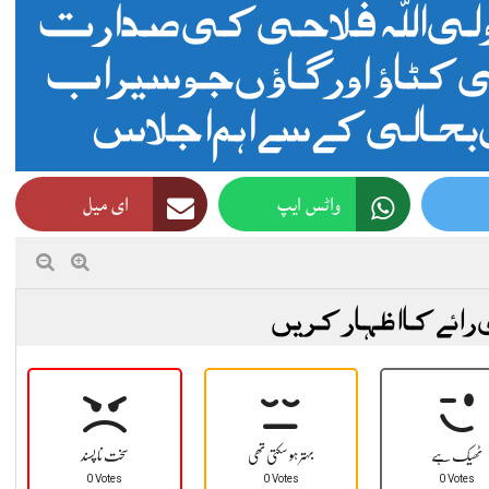
لی اللہ فلاحی کی صدارت
ی کٹاؤ اور گاؤں جو سیراب
بحالی کے سے اہم اجلاس
واٹس ایپ
ای میل
 رائے کا اظہار کریں
ٹھیک ہے
بہتر ہو سکتی تھی
سخت نا پسند
0 Votes
0 Votes
0 Votes