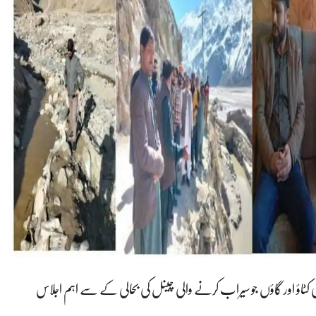
یائی کٹاؤ اور گاؤں جو سیراب کرنے والی چینل کی بحالی کے سے اہم اجلاس