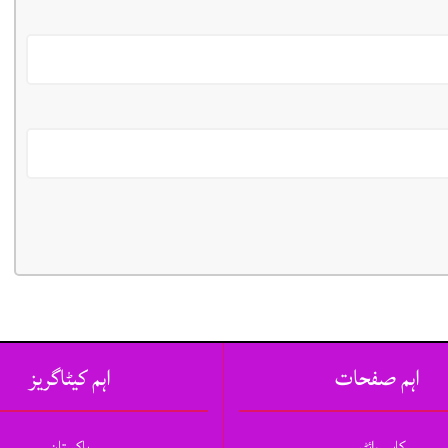
اہم صفحات
اہم کیٹاگریز
کاپی رائٹس
پاکستان