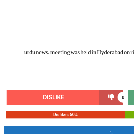
urdu news, meeting was held in Hyderabad on riv
DISLIKE
0
50% Dislikes