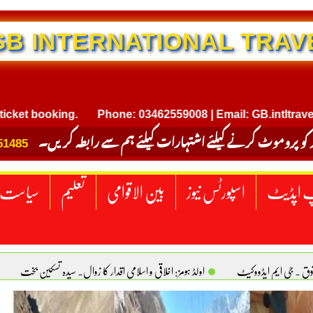
NTERNATIONAL TRAVEL
ooking.
Phone: 03462559008 | Email: GB.intltravel@gmai
 کو پروموٹ کرنے کیلئے اشتہارات کیلئے ہم سے رابطہ کریں۔
51485
 اپڈیٹ
اسپورٹس نیوز
بین الاقوامی
تعلیم
سیاست
قوق . جی ایم ایڈووکیٹ
اولڈ ہومز: اخلاقی و اسلامی اقدار کا زوال. سیدہ تسکین بخت
ٹیکساس) امریکا
یومِ استحصالِ کشمیر انجینیئر علی رضوان چوہدری
برقع پوشی اور مرد کی