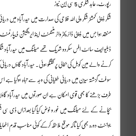
رپورٹ، عابد شگری 5 سی این نیوز
شگر ڈپٹی کمشنر شگر ولی اللہ فلاحی کی صدارت میں حیدرآباد میں در
منعقد ہوا جس میں ڈپٹی ڈائریکٹر واٹر منیجمنٹ اینڈ ایریگیشن ڈیپارٹمنٹ
ڈبلیو ایف سائٹ افس سکردو شریک تھے میٹنگ میں حیدرآباد شگر می
کرنے والے مین کوہل کی بحالی پر گفتگو ہوئی۔ حیدرآباد گاؤں دریائ
سو فٹ گزشتہ سیزن میں دریائی طغیانی کی وجہ سے تباہ ہوگیا ہے اس 
طرف بڑھنے کا بھی قوی امکان ہے ان صورتوں میں حیدرآباد گاؤ
بچانے کے لئے میٹنگ میں غور و خوض کیا گیا بعدازاں ڈی سی شگر ک
جوائنٹ دورہ بھی کیا تاکہ موقع ملاحظہ کرکے کوئی مناسب قدم اٹھ