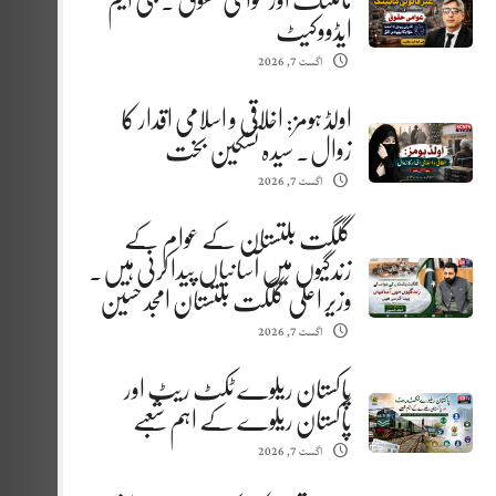
مائننگ اور عوامی حقوق . جی ایم
ایڈووکیٹ
اگست 7, 2026
اولڈ ہومز: اخلاقی و اسلامی اقدار کا
زوال. سیدہ تسکین بخت
اگست 7, 2026
گلگت بلتستان کے عوام کے
زندگیوں میں آسانیاں پیدا کرنی ہیں.
وزیر اعلیٰ گلگت بلتستان امجد حسین
اگست 7, 2026
پاکستان ریلوے ٹکٹ ریٹ اور
پاکستان ریلوے کے اہم شعبے
اگست 7, 2026