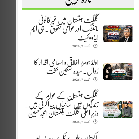
گلگت بلتستان میں غیر قانونی
مائننگ اور عوامی حقوق . جی ایم
ایڈووکیٹ
اگست 7, 2026
اولڈ ہومز: اخلاقی و اسلامی اقدار کا
زوال. سیدہ تسکین بخت
اگست 7, 2026
گلگت بلتستان کے عوام کے
زندگیوں میں آسانیاں پیدا کرنی ہیں.
وزیر اعلیٰ گلگت بلتستان امجد حسین
اگست 7, 2026
پاکستان ریلوے ٹکٹ ریٹ اور