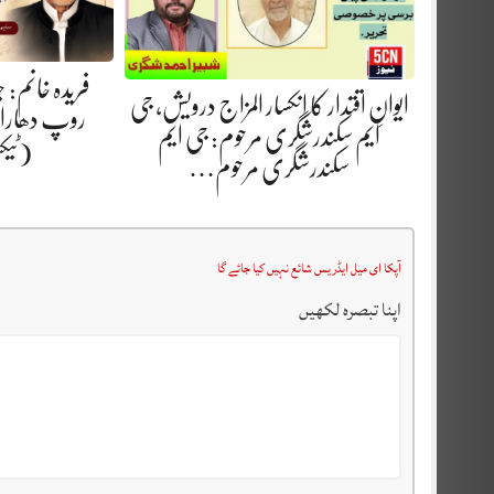
فریدہ خانم:
ایوانِ اقتدار کا انکسار المزاج درویش، جی
روپ دھارا.
ایم سکندرشگری مرحوم: جی ایم
(ٹیک
سکندرشگری مرحوم…
آپکا ای میل ایڈریس شائع نہیں کیا جائے گا
اپنا تبصرہ لکھیں