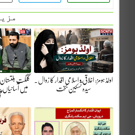
مزید
اولڈ ہومز: اخلاقی و اسلامی اقدار کا زوال.
گلگت بلتستان 
سیدہ تسکین بخت
میں آسانیاں پید
گ