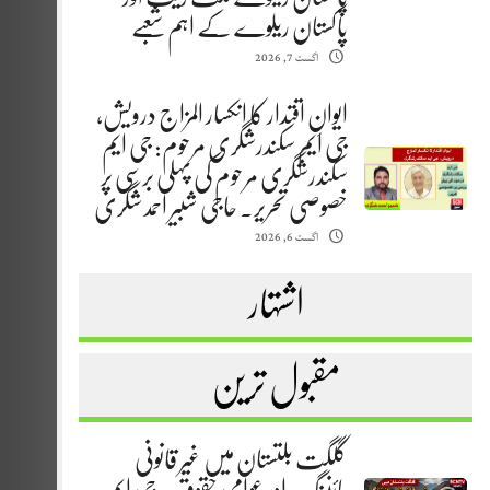
پاکستان ریلوے کے اہم شعبے
اگست 7, 2026
ایوانِ اقتدار کا انکسار المزاج درویش،
جی ایم سکندرشگری مرحوم: جی ایم
سکندرشگری مرحوم کی پہلی برسی پر
خصوصی تحریر. حاجی شبیر احمد شگری
اگست 6, 2026
اشتہار
مقبول ترین
گلگت بلتستان میں غیر قانونی