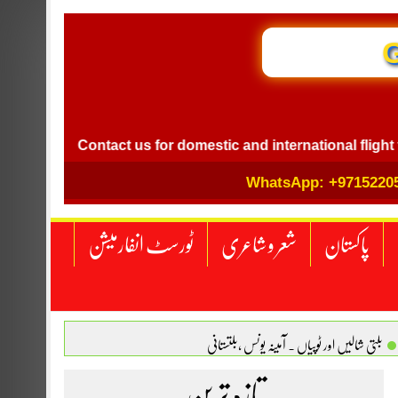
GB I
Contact us for domestic and international flight ticket b
WhatsApp: +9715220
پاکستان
شعر و شاعری
ٹورسٹ انفارمیشن
بلتی شالیں اور ٹوپیاں . آمینہ یونس ،بلتستانی
 نگاہ . محمد اسامہ مہر(ملتان )
تازہ ترین