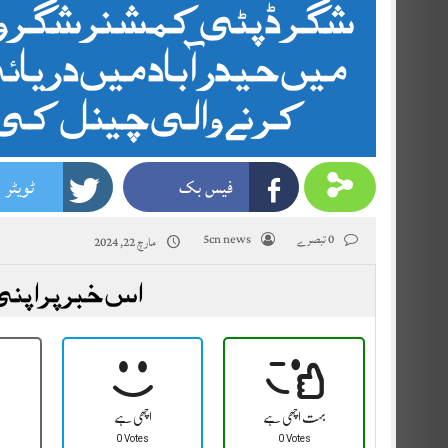
شگر ڈپٹی کمشنر شگر و
میں حیدرآباد میں دریائ
کرنے والی چینل کی 
فیس بک
ٹویٹر
0 تبصرے
5cn news
مارچ 22, 2024
اس خبر پر اپنی
بہت اچھی ہے
اچھی ہے
0 Votes
0 Votes