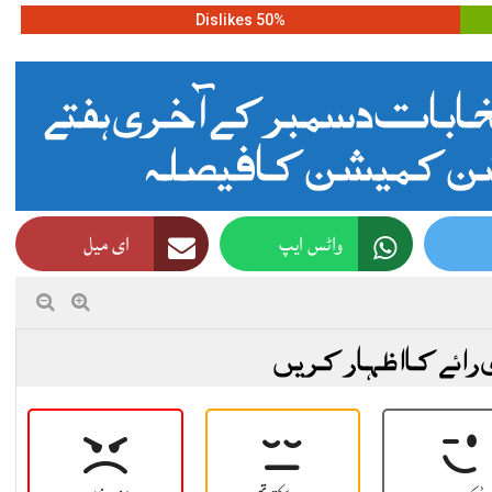
50% Dislikes
خابات دسمبر کے آخری ہفتے
کشن کمیشن کا فیصلہ
واٹس ایپ
ای میل
 رائے کا اظہار کریں