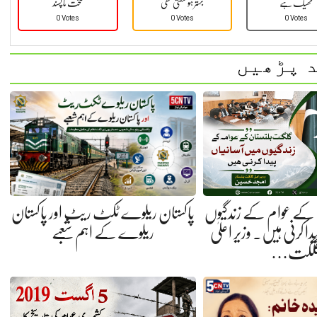
ٹھیک ہے
بہتر ہو سکتی تھی
سخت نا پسند
0 Votes
0 Votes
0 Votes
 پڑھیں
کے عوام کے زندگیوں
پاکستان ریلوے ٹکٹ ریٹ اور پاکستان
ا کرنی ہیں. وزیر اعلیٰ
ریلوے کے اہم شعبے
لگت…