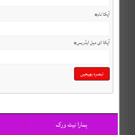
آپکا نام
*
آپکا ای میل ایڈریس
*
ہمارا نیٹ ورک