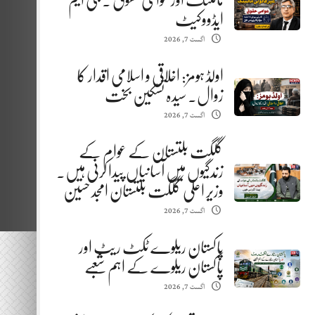
مائننگ اور عوامی حقوق . جی ایم
ایڈووکیٹ
اگست 7, 2026
اولڈ ہومز: اخلاقی و اسلامی اقدار کا
زوال. سیدہ تسکین بخت
اگست 7, 2026
گلگت بلتستان کے عوام کے
زندگیوں میں آسانیاں پیدا کرنی ہیں.
وزیر اعلیٰ گلگت بلتستان امجد حسین
اگست 7, 2026
پاکستان ریلوے ٹکٹ ریٹ اور
پاکستان ریلوے کے اہم شعبے
اگست 7, 2026