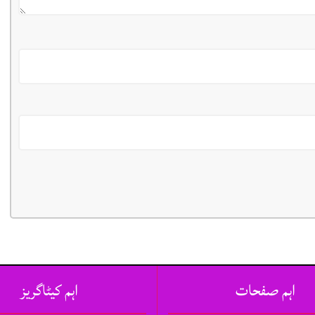
اہم صفحات
اہم کیٹاگریز