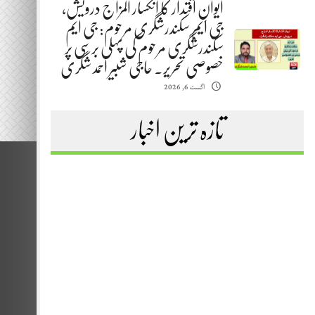
ایوانِ اقتدار کا انکسار المزاج درویش،
جی ایم سکندرشگری مرحوم: جی ایم
سکندرشگری مرحوم کی پہلی برسی پر
خصوصی تحریر. حاجی شبیر احمد شگری
اگست 6, 2026
تازہ ترین اخبار