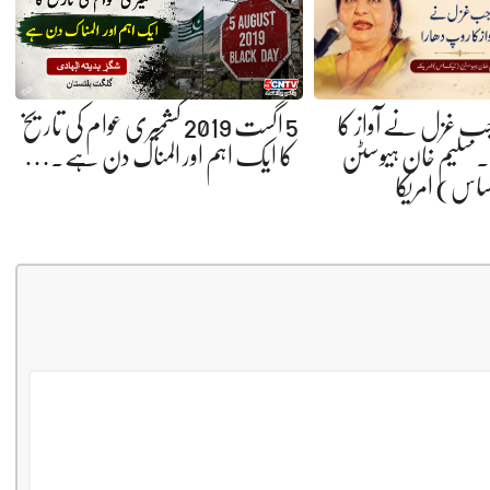
 جب غزل نے آواز کا
5 اگست 2019 کشمیری عوام کی تاریخ
 سلیم خان ہیوسٹن
کا ایک اہم اور المناک دن ہے.…
ساس) امریکا