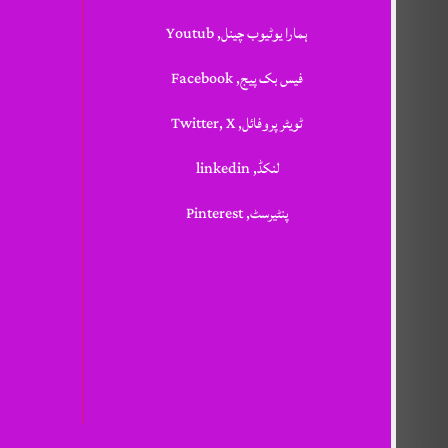
ہمارا یوٹیوب چینل, Youtub
فیس بک پیج, Facebook
ٹویٹر پروفائل, Twitter, X
لنکڈ, linkedin
پنٹیرسٹ, Pinterest