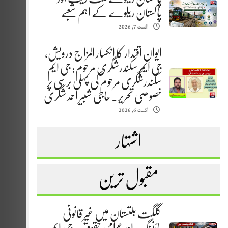
پاکستان ریلوے کے اہم شعبے
اگست 7, 2026
ایوانِ اقتدار کا انکسار المزاج درویش،
جی ایم سکندرشگری مرحوم: جی ایم
سکندرشگری مرحوم کی پہلی برسی پر
خصوصی تحریر. حاجی شبیر احمد شگری
اگست 6, 2026
اشتہار
مقبول ترین
گلگت بلتستان میں غیر قانونی