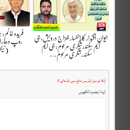
فریدہ خانم:
ایوانِ اقتدار کا انکسار المزاج درویش، جی
روپ دھارا.
ایم سکندرشگری مرحوم: جی ایم
(ٹیک
سکندرشگری مرحوم…
آپکا ای میل ایڈریس شائع نہیں کیا جائے گا
اپنا تبصرہ لکھیں