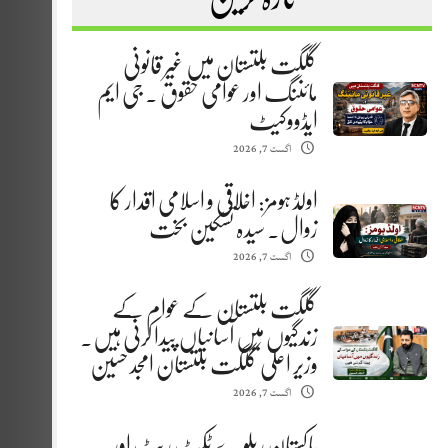
گلگت بلتستان میں غیر قانونی
مائننگ اور عوامی حقوق . جی ایم
ایڈووکیٹ
اگست 7, 2026
اولڈ ہومز: اخلاقی و اسلامی اقدار کا
زوال. سیدہ تسکین بخت
اگست 7, 2026
گلگت بلتستان کے عوام کے
زندگیوں میں آسانیاں پیدا کرنی ہیں.
وزیر اعلیٰ گلگت بلتستان امجد حسین
اگست 7, 2026
پاکستان ریلوے ٹکٹ ریٹ اور