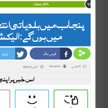
VS
50% Likes
پنجاب میں بلدیاتی انت
میں ہوں گے: الی
فیس بک
ٹویٹر
0 تبصرے
5cn news
اکتوبر 8, 2025
اس خبر پر اپنی