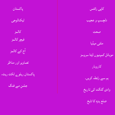
کاپی رائٹس
پاکستان
دلچسپ و عجیب
ٹیکنالوجی
صحت
کالمز
فیچر کالمز
ملٹی میڈیا
آج کے کالمز
موبائل کمپنیوں ڈیٹا سروسز
تصاویر اور مناظر
کاروبار
پاکستان ریلوے ٹکٹ ریٹ،
ہم سے رابطہ کریں.
جشنِ مے فنگ
وادی گلگت کی تاریخ
ضلع ہنزہ کا تایخ