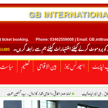
NTERNATIONAL TRAVEL
t booking.
Phone: 03462559008 | Email: GB.intltravel@gm
 کو پروموٹ کرنے کیلئے اشتہارات کیلئے ہم سے رابطہ کریں۔
51485
 اپڈیٹ
اسپورٹس نیوز
بین الاقوامی
تعلیم
سیاست
قوق . جی ایم ایڈووکیٹ
اولڈ ہومز: اخلاقی و اسلامی اقدار کا زوال. سیدہ تسکین بخت
ٹیکساس) امریکا
یومِ استحصالِ کشمیر انجینیئر علی رضوان چوہدری
برقع پوشی اور مرد کی