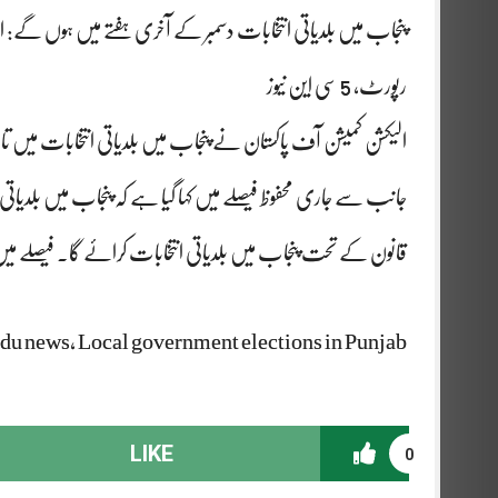
پنجاب میں بلدیاتی انتخابات دسمبر کے آخری ہفتے میں ہوں گے: ال
رپورٹ، 5 سی این نیوز
الیکشن کمیشن آف پاکستان نے پنجاب میں بلدیاتی انتخابات میں تاخیر
قانون کے تحت پنجاب میں بلدیاتی انتخابات کرائے گا۔ فیصلے میں ک
du news, Local government elections in Punjab
LIKE
0