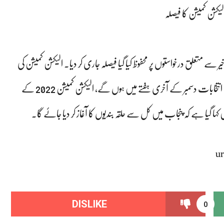
یکشن کمیشن کا فیصلہ
 سے متعلق درخواستوں پر محفوظ کیا گیا فیصلہ جاری کر دیا۔ الیکشن کمیشن کی
جانب سے جاری محفوظ فیصلے میں کہا گیا ہے کہ پنجاب میں بلدیاتی انتخابات دسمبر کے آخری ہفتے میں ہوں گے، الیکشن کمیشن 2022 کے
ہا گیا ہے کہ پنجاب میں کل سے حلقہ بندیوں کا آغاز کر دیا جائے گا۔
ur
DISLIKE
0