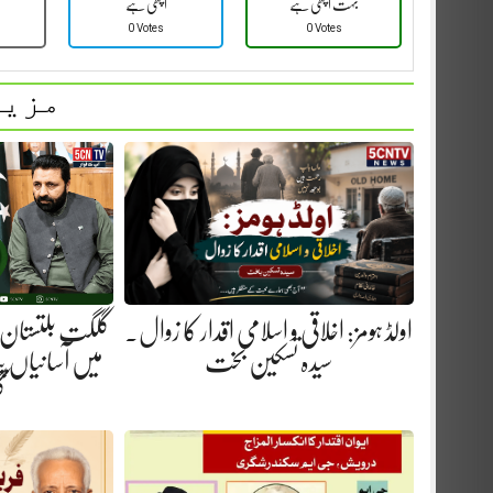
بہت اچھی ہے
اچھی ہے
0 Votes
0 Votes
مزید
اولڈ ہومز: اخلاقی و اسلامی اقدار کا زوال.
گلگت بلتستان 
سیدہ تسکین بخت
میں آسانیاں پید
گ