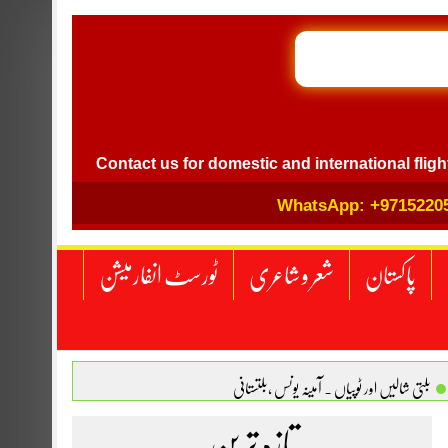
GB I
el
Contact us for domestic and international flight ticke
WhatsApp: +9715220
پاکستان
شعر و شاعری
ٹورسٹ انفارمیشن
بلتی شالیں اور ٹوپیاں . آمینہ یونس ،بلتستانی
 نگاہ . محمد اسامہ مہر(ملتان )
تازہ ترین