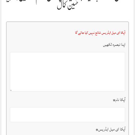
حسین کمال
آپکا ای میل ایڈریس شائع نہیں کیا جائے گا
اپنا تبصرہ لکھیں
آپکا نام
*
آپکا ای میل ایڈریس
*