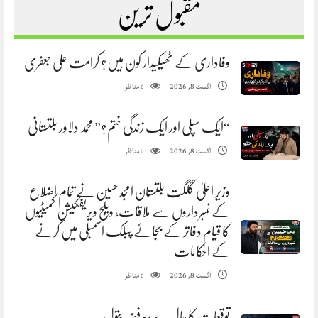
مقبول ترین
وفاداری کے ٹھیکیدار کون ہیں؟ کرامت علی جعفری
مناظر
اگست 8, 2026
0
“ایک سپلی اور ایک زندگی ختم؟” محمد دلاور بلتستانی
مناظر
اگست 8, 2026
0
وزیر اعلیٰ گلگت بلتستان امجد حسین نے تمام اضلاع
کے نمبرداروں سے ملاقات، ویلج ویریفکیشن کمیٹیوں
کا قیام دفاتر کے بجائے پبلک اسمبلی میں کرنے
کے احکامات
مناظر
اگست 8, 2026
0
توقعات کا جال. سیدہ فضہ بتول