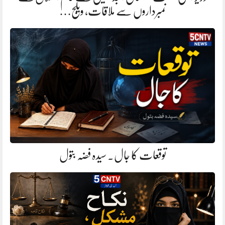
نمبرداروں سے ملاقات، ویلج…
توقعات کا جال. سیدہ فضہ بتول