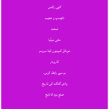
کاپی رائٹس
دلچسپ و عجیب
صحت
ملٹی میڈیا
موبائل کمپنیوں ڈیٹا سروسز
کاروبار
ہم سے رابطہ کریں.
وادی گلگت کی تاریخ
ضلع ہنزہ کا تایخ