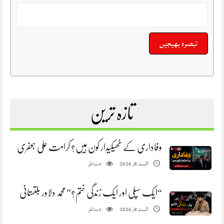
تازہ ترین
وفاداری کے ٹھیکیدار کون ہیں؟ کرامت علی جعفری
مناظر
اگست 8, 2026
0
“ایک سپلی اور ایک زندگی ختم؟” محمد دلاور بلتستانی
مناظر
اگست 8, 2026
0