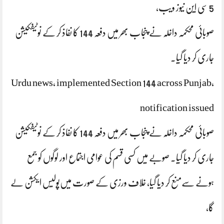
5 سی این نیوز ویب،
صوبائی محکمہ داخلہ نے پنجاب بھر میں دفعہ 144 کا نفاذ کر کے نوٹیفکیشن
جاری کر دیا گیا.
Urdu news, implemented Section 144 across Punjab,
notification issued
صوبائی محکمہ داخلہ نے پنجاب بھر میں دفعہ 144 کا نفاذ کر کے نوٹیفکیشن
جاری کر دیا گیا. صوبے میں کسی قسم کی عوامی اجتماع اور لوگوں کو جمع
ہونے سےمنع کر دیا گیا، خلاف ورزی کے صورت میں‌پولیس ایکشن لے
گا،