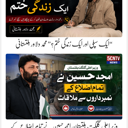
“ایک سپلی اور ایک زندگی ختم؟” محمد دلاور بلتستانی
وزیر اعلیٰ گلگت بلتستان امجد حسین نے تمام اضلاع کے