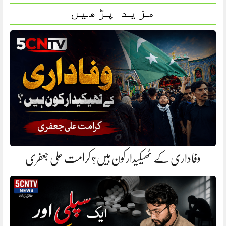
مزید پڑھیں
وفاداری کے ٹھیکیدار کون ہیں؟ کرامت علی جعفری