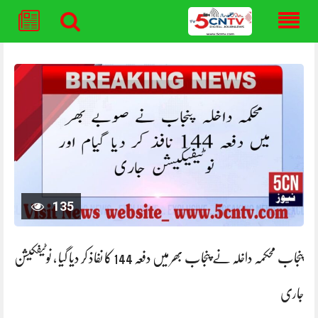
Skip
to
content
135
پنجاب محکمہ داخلہ نے پنجاب بھر میں دفعہ 144 کا نفاذ کر دیا گیا ، نوٹیفکیشن
جاری