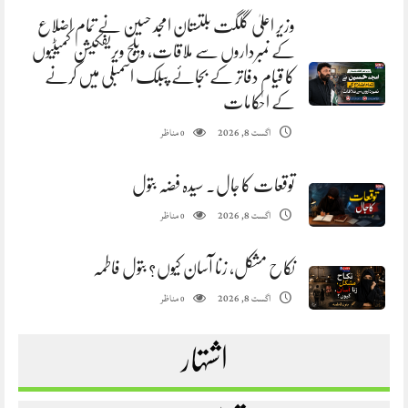
وزیر اعلیٰ گلگت بلتستان امجد حسین نے تمام اضلاع
کے نمبرداروں سے ملاقات، ویلج ویریفکیشن کمیٹیوں
کا قیام دفاتر کے بجائے پبلک اسمبلی میں کرنے
کے احکامات
مناظر
اگست 8, 2026
0
توقعات کا جال. سیدہ فضہ بتول
مناظر
اگست 8, 2026
0
نکاح مشکل، زنا آسان کیوں؟ بتول فاطمہ
مناظر
اگست 8, 2026
0
اشتہار