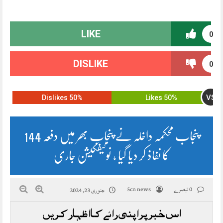
LIKE
0
DISLIKE
0
VS
50% Dislikes
50% Likes
پنجاب محکمہ داخلہ نے پنجاب بھر میں دفعہ 144
کا نفاذ کر دیا گیا ، نوٹیفکیشن جاری
0 تبصرے
5cn news
جنوری 23, 2024
اس خبر پر اپنی رائے کا اظہار کریں