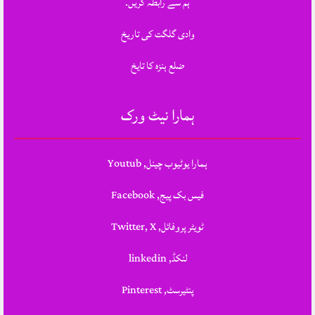
ہم سے رابطہ کریں.
وادی گلگت کی تاریخ
ضلع ہنزہ کا تایخ
ہمارا نیٹ ورک
ہمارا یوٹیوب چینل, Youtub
فیس بک پیج, Facebook
ٹویٹر پروفائل, Twitter, X
لنکڈ, linkedin
پنٹیرسٹ, Pinterest