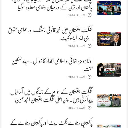
پاکستان اور ترکیہ کے درمیان دفاعی معاہدہ ہوگیا
اگست 8, 2026
گلگت بلتستان میں غیر قانونی مائننگ اور عوامی حقوق
. جی ایم ایڈووکیٹ
اگست 7, 2026
اولڈ ہومز: اخلاقی و اسلامی اقدار کا زوال. سیدہ تسکین
بخت
اگست 7, 2026
گلگت بلتستان کے عوام کے زندگیوں میں آسانیاں
پیدا کرنی ہیں. وزیر اعلیٰ گلگت بلتستان امجد حسین
اگست 7, 2026
پاکستان ریلوے ٹکٹ ریٹ اور پاکستان ریلوے کے