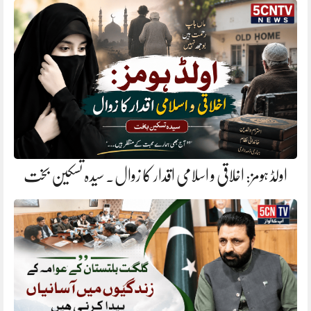
اولڈ ہومز: اخلاقی و اسلامی اقدار کا زوال. سیدہ تسکین بخت