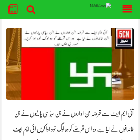
Skip
to
content
آئی ایم ایف سے قرضہ جن اداروں نے جن سیاسی پارٹیوں نے جن
خاندانوں نے لیا ہے وہ اس قرضے کو وہ لوگ خود ادا کریں ائی ایم ایف