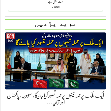
بہت اچھی ہے
0 Votes
مزید پڑھیں
ایک ملک پر حملہ تینوں پر حملہ تصور کیا جائیگا، سعودیہ، پاکستان
اور ترکیہ…