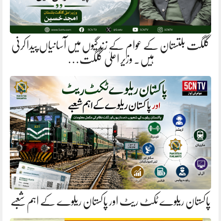
گلگت بلتستان کے عوام کے زندگیوں میں آسانیاں پیدا کرنی
ہیں. وزیر اعلیٰ گلگت…
پاکستان ریلوے ٹکٹ ریٹ اور پاکستان ریلوے کے اہم شعبے