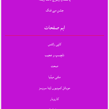
جشنِ مے فنگ
اہم صفحات
کاپی رائٹس
دلچسپ و عجیب
صحت
ملٹی میڈیا
موبائل کمپنیوں ڈیٹا سروسز
کاروبار