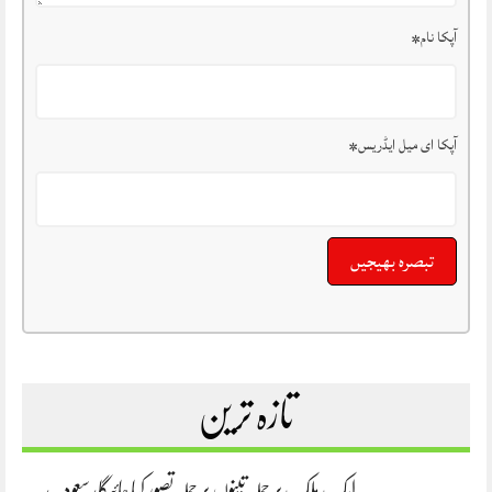
آپکا نام
*
آپکا ای میل ایڈریس
*
تازہ ترین
ایک ملک پر حملہ تینوں پر حملہ تصور کیا جائیگا، سعودیہ،