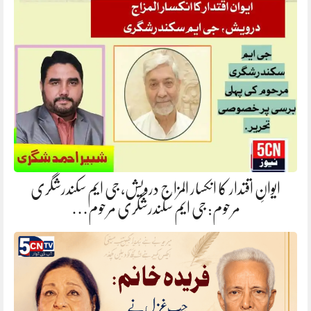
ایوانِ اقتدار کا انکسار المزاج درویش، جی ایم سکندرشگری
مرحوم: جی ایم سکندرشگری مرحوم…