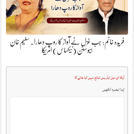
فریدہ خانم: جب غزل نے آواز کا روپ دھارا. سلیم خان
ہیوسٹن (ٹیکساس) امریکا
آپکا ای میل ایڈریس شائع نہیں کیا جائے گا
اپنا تبصرہ لکھیں