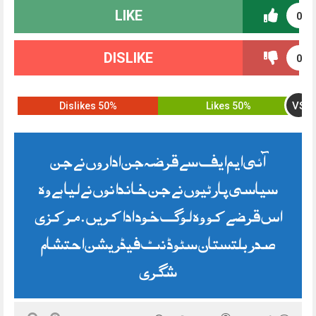
LIKE
0
DISLIKE
0
VS
50% Dislikes
50% Likes
آئی ایم ایف سے قرضہ جن اداروں نے جن
سیاسی پارٹیوں نے جن خاندانوں نے لیا ہے وہ
اس قرضے کو وہ لوگ خود ادا کریں . مرکزی
صدر بلتستان سٹوڈنٹ فیڈریشن احتشام
شگری