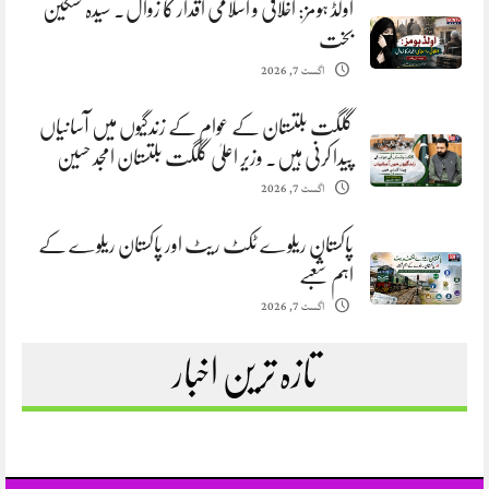
اولڈ ہومز: اخلاقی و اسلامی اقدار کا زوال. سیدہ تسکین
بخت
اگست 7, 2026
گلگت بلتستان کے عوام کے زندگیوں میں آسانیاں
پیدا کرنی ہیں. وزیر اعلیٰ گلگت بلتستان امجد حسین
اگست 7, 2026
پاکستان ریلوے ٹکٹ ریٹ اور پاکستان ریلوے کے
اہم شعبے
اگست 7, 2026
تازہ ترین اخبار