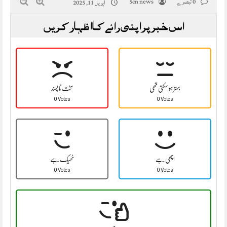
0 تبصرے
5cn news
اپریل 11, 2025
اس خبر پر اپنی رائے کا اظہار کریں
بہتر ہو سکتی تھی
سخت نا پسند
0 Votes
0 Votes
اچھی ہے
ٹھیک ہے
0 Votes
0 Votes