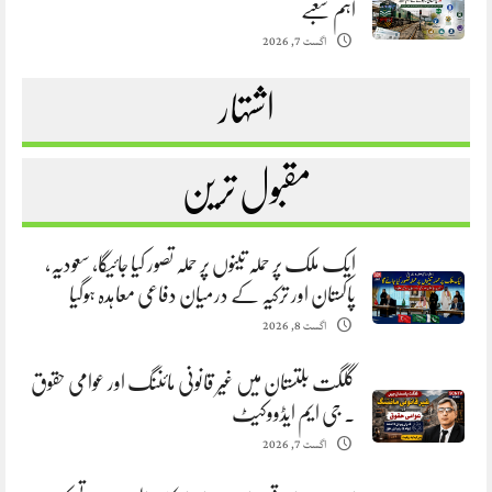
اہم شعبے
اگست 7, 2026
اشتہار
مقبول ترین
ایک ملک پر حملہ تینوں پر حملہ تصور کیا جائیگا، سعودیہ،
پاکستان اور ترکیہ کے درمیان دفاعی معاہدہ ہوگیا
اگست 8, 2026
گلگت بلتستان میں غیر قانونی مائننگ اور عوامی حقوق
. جی ایم ایڈووکیٹ
اگست 7, 2026