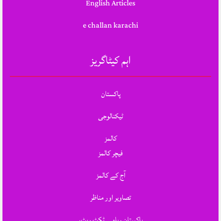
English Articles
e challan karachi
اہم کیٹاگریز
پاکستان
ٹیکنالوجی
کالمز
فیچر کالمز
آج کے کالمز
تصاویر اور مناظر
پاکستان ریلوے ٹکٹ ریٹ،