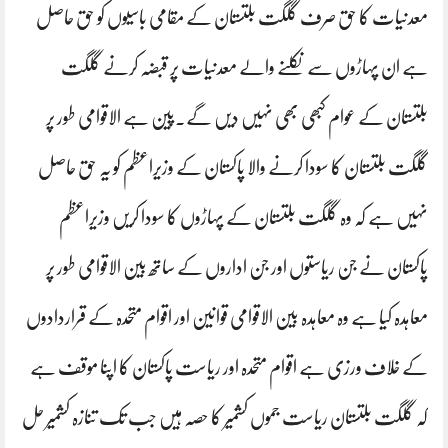
معدنیات کا حق صرف گلگت بلتستان کے مقامی باسیوں کو حق حاصل
ہے ان پہاڑوں سے نکلنے والے معدنیات پر قبضہ کرنے گلگت
بلتستان کے عوام کبھی بھی نہیں دیں گے۔پین ہے الاقوامی طور پر
گلگت بلتستان کا سودا کرنے والا پاکستان کے وزیراعظم کو یہ حق حاصل
نہیں ہے کہ وہ گلگت بلتستان کے پہاڑوں کا سودا کریں وزیراعظم
پاکستان نے جن ریاستوں اور جن اداروں کے ساتھ بین الاقوامی طور پر
معاہدہ کیا ہے وہ معاہدہ بین الاقوامی قوانین اور اقوام متحدہ کے قراردادوں
کے خلاف ورزی ہے اقوام متحدہ اور ریاست پاکستان کا اپنا موقف ہے
کہ گلگت بلتستان ریاست جموں کشمیر کا حصہ ہیں جب تک تنازہ کشمیر حل