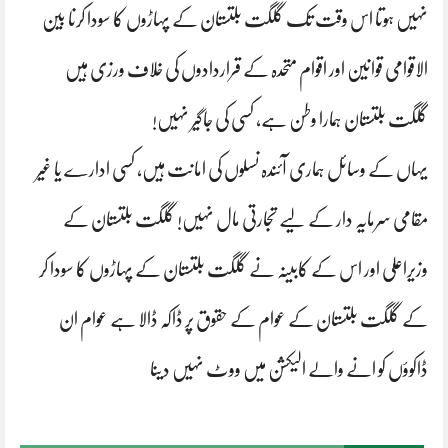
نہیں ہوتا اس وقت تک گلگت بلتستان کے پہاڑوں کا سودا کرنا بین
الاقوامی قوانین اور اقوام متحدہ کے قراردادوں کی خلاف ورزی ہیں
گلگت بلتستان ہمارا وطن ہے، کسی کی جاگیر نہیں!
یہاں کے وسائل ہماری آئندہ نسلوں کی امانت ہیں، کسی ادارے یا غیر
مقامی سرمایہ دار کے لیے تجارتی مال نہیں! گلگت بلتستان کے
وزیراعلی اور اس کے کابینہ نے گلگت بلتستان کے پہاڑوں کا سودا کر
کے گلگت بلتستان کے عوام کے حقوق پر ڈاکہ ڈالا ہے عوام ان
ڈاکوؤں کو انے والے الیکشن میں ووٹ نہیں دینا