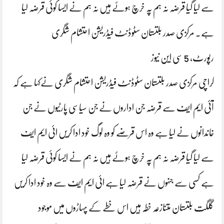
سے لیا گیا قرضہ نہ ہم پہ خرچ ہوئے ہیں نہ ہم نے ایسا کوئی قرضہ لیا
ہے. مرکزی صدر بلتستان سٹوڈنٹ فیڈریشن احتشام شگری
رپورٹ، 5 سی این نیوز
کراچی مرکزی صدر بلتستان سٹوڈنٹ فیڈریشن احتشام شگری نےکہا ہے کہ
آئی ایم ایف سے قرضہ جن اداروں نے جن سیاسی پارٹیوں نے جن
خاندانوں نے لیا ہے وہ اس قرضے کو وہ لوگ خود ادا کریں ائی ایم ایف
سے لیا گیا قرضہ نہ ہم پہ خرچ ہوئے ہیں نہ ہم نے ایسا کوئی قرضہ لیا
ہے کسی سے جنہوں نے قرضہ لیا ہے ائی ایم ایف سے وہ خود ادا کریں
گلگت بلتستان متنازعہ خطہ ہیں اس خطے کے پہاڑوں میں موجود