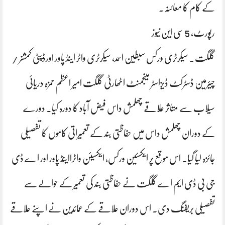
کے کام کا معائنہ۔
رپورٹ، 5 سی این نیوز
گلگت۔ سیکرٹری ورکس سبطین احمد، سیکرٹری واٹر اینڈ پاور اورڈپٹی کمشنر /
چیئرمین ڈسٹرکٹ ڈیزاسٹر مینجمنٹ اٹھارٹی گلگت امیر اعظم حمزہ دریائی
سیلاب سے متاثر علاقے چھلمش داس فیض آباد کا دورہ کیا۔ دورے
کے دوران چھلمش داس میں حفاظتی بند کے تعمیراتی کاموں کا تفصیلی
جائزہ لیا گیا۔ اس موقع پر ایکسئین ورکس، ایکسیئن واٹرااینڈ پاور اور اے ڈی
جی بی ڈی ایم اے گلگت نے حفاظتی بند کی تعمیر کے حوالے سے
تفصیلی بریفنگ دی۔ اس دوران علاقے کے عمائدین نے اپنے علاقے