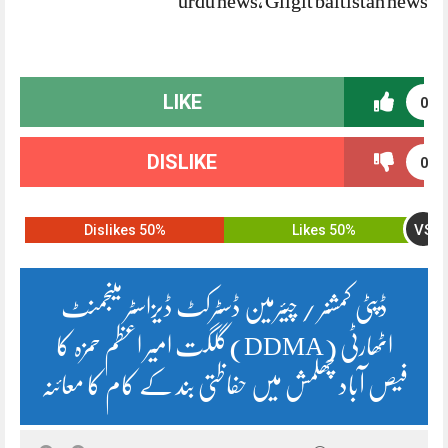
urdu news, Gilgit baltistan news
LIKE
0
DISLIKE
0
VS
50% Dislikes
50% Likes
ڈپٹی کمشنر / چیئرمین ڈسٹرکٹ ڈیزاسٹر مینجمنٹ
اٹھارٹی (DDMA)گلگت امیر اعظم حمزہ کا
فیص آباد چھلمش میں حفاظتی بند کے کام کا معائنہ