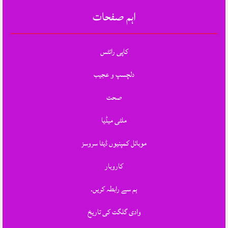
اہم صفحات
کاپی رائٹس
دلچسپ و عجیب
صحت
ملٹی میڈیا
موبائل کمپنیوں ڈیٹا سروسز
کاروبار
ہم سے رابطہ کریں.
وادی گلگت کی تاریخ