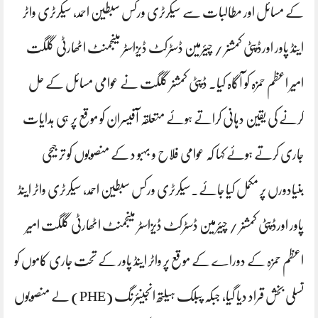
کے مسائل اور مطالبات سے سیکرٹری ورکس سبطین احمد، سیکرٹری واٹر
اینڈ پاور اورڈپٹی کمشنر / چیئرمین ڈسٹرکٹ ڈیزاسٹر مینجمنٹ اٹھارٹی گلگت
امیر اعظم حمزہ کو آگاہ کیا۔ ڈپٹی کمشنر گلگت نے عوامی مسائل کے حل
کرنے کی یقین دہانی کراتے ہوئے متعلقہ آفیسران کو موقع پر ہی ہدایات
جاری کرتے ہوئے کہا کہ عوامی فلاح و بہبو د کے منصوبوں کو تر جیحی
بنیادورں پر مکمل کیا جائے۔سیکرٹری ورکس سبطین احمد، سیکرٹری واٹر اینڈ
پاور اورڈپٹی کمشنر / چیئرمین ڈسٹرکٹ ڈیزاسٹر مینجمنٹ اٹھارٹی گلگت امیر
اعظم حمزہ کے دوراے کے موقع پر واٹر اینڈ پاور کے تحت جاری کاموں کو
تسلی بخش قراد دیا گیا، جبکہ پبلک ہیلتھ انجینئرنگ (PHE) لے منصوبوں