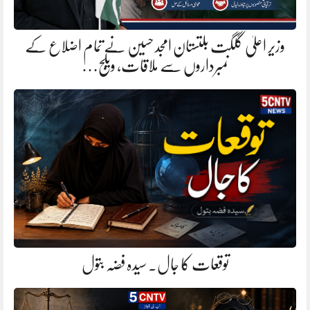
وزیر اعلیٰ گلگت بلتستان امجد حسین نے تمام اضلاع کے
نمبرداروں سے ملاقات، ویلج…
توقعات کا جال. سیدہ فضہ بتول