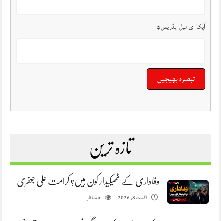
آپکا ای میل ایڈریس
*
تازہ ترین
وفاداری کے ٹھیکیدار کون ہیں؟ کرامت علی جعفری
مناظر
اگست 8, 2026
0