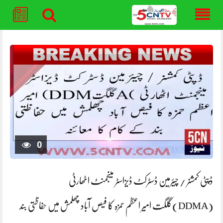
Skip
to
content
0
ڈپٹی کمشنر / چیئرمین ڈسٹرکٹ ڈیزاسٹر مینجمنٹ اٹھارٹی
(DDMA)گلگت امیر اعظم حمزہ کا فیص آباد چھلمش میں حفاظتی بند