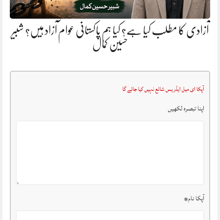
آزادی کا مطلب کیا ہے؟ کیا ہم پاکستانی عوام آزاد ہیں؟ شبیر
حسین کمال
آپکا ای میل ایڈریس شائع نہیں کیا جائے گا
اپنا تبصرہ لکھیں
آپکا نام
*