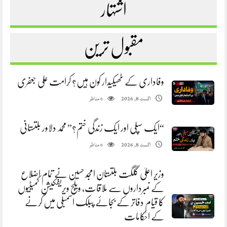
اشتہار
مقبول ترین
وفاداری کے ٹھیکیدار کون ہیں؟ کرامت علی جعفری
مناظر
اگست 8, 2026
0
“ایک سپلی اور ایک زندگی ختم؟” محمد دلاور بلتستانی
مناظر
اگست 8, 2026
0
وزیر اعلیٰ گلگت بلتستان امجد حسین نے تمام اضلاع
کے نمبرداروں سے ملاقات، ویلج ویریفکیشن کمیٹیوں
کا قیام دفاتر کے بجائے پبلک اسمبلی میں کرنے
کے احکامات