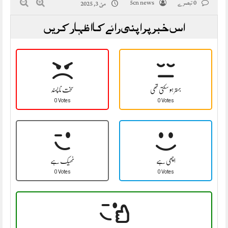
0 تبصرے
5cn news
مئ 3, 2025
اس خبر پر اپنی رائے کا اظہار کریں
بہتر ہو سکتی تھی
سخت نا پسند
0 Votes
0 Votes
اچھی ہے
ٹھیک ہے
0 Votes
0 Votes