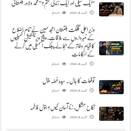
“ایک سپلی اور ایک زندگی ختم؟” محمد دلاور بلتستانی
مناظر
اگست 8, 2026
0
وزیر اعلیٰ گلگت بلتستان امجد حسین نے تمام اضلاع
کے نمبرداروں سے ملاقات، ویلج ویریفکیشن کمیٹیوں
کا قیام دفاتر کے بجائے پبلک اسمبلی میں کرنے
کے احکامات
مناظر
اگست 8, 2026
0
توقعات کا جال. سیدہ فضہ بتول
مناظر
اگست 8, 2026
0
نکاح مشکل، زنا آسان کیوں؟ بتول فاطمہ
مناظر
اگست 8, 2026
0