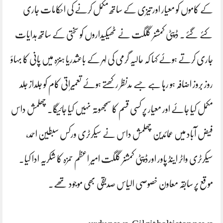
کے کاموں کو معیار اور تیزی کے ساتھ مکمل کرنے کی احکامات جاری
کئے گئے۔ ڈپٹی کمشنر گلگت نے ٹھیکیداروں کو سختی کے ساتھ ہدایات
جاری کرتے ہوئے کہا کہ حالیہ گرمی کی لہر کے باعثدریا ہنزہ میں پانی کا بہاؤ
روز بروز اضافہ ہو رہا ہے جسے مدنظر رکھتے ہوئے تعمیراتی کام کو جلداز جلد
مکمل کیا جائے اور معیار پر کسی قسم کا سمجھوتہ نہیں کیا جائیگا۔ چھلمش داس
فیض آباد میں عمائدین چھلمش داس نے سیکرٹری ورکس سبطین احمد،
سیکرٹری واٹر اینڈ پاور اورڈپٹی کمشنر گلگت امیر اعظم حمزہ کا شکریہ ادا کیا۔
موقع پر سابقہ معاون خصوصی الیاس صدیقی بھی موجود تھے۔