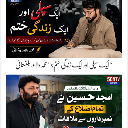
“ایک سپلی اور ایک زندگی ختم؟” محمد دلاور بلتستانی