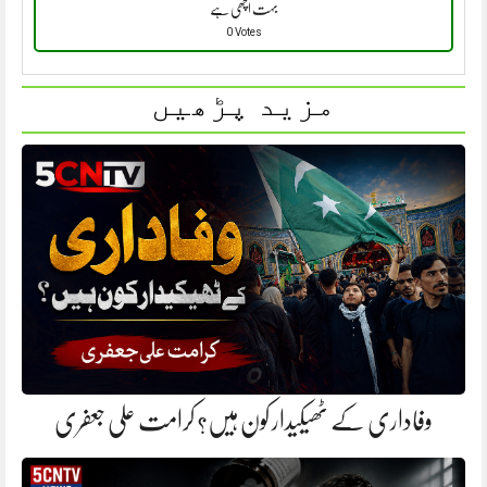
بہت اچھی ہے
0 Votes
مزید پڑھیں
وفاداری کے ٹھیکیدار کون ہیں؟ کرامت علی جعفری