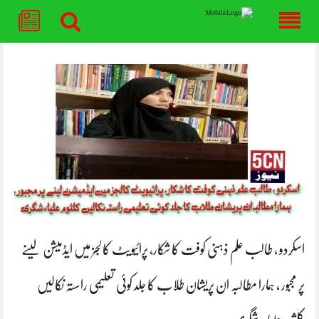
Skip
to
content
اسکردو ، طالب علم ذہنی کوفت کا شکار، پرائیویٹ کالجز میں ایڈمیشن لینے
پر مجبور ، ہمارا مطالبہ ان پریشان طلاب کا جلد کوئی تعلیمی راستہ نکالیں