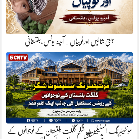
بلتی شالیں اور ٹوپیاں . آمینہ یونس ،بلتستانی
مونٹینیرنگ انسٹیٹیوٹ شگر گلگت بلتستان کے نوجوانوں کے