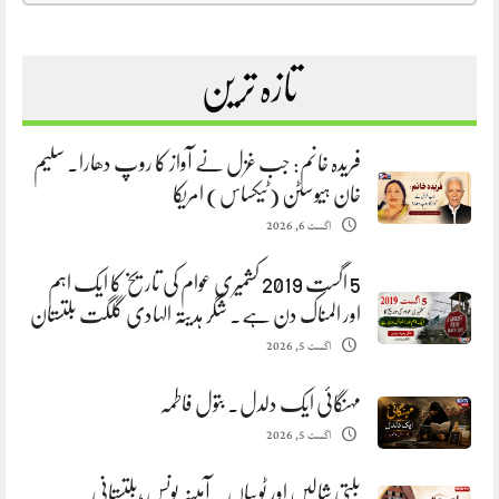
تازہ ترین
فریدہ خانم: جب غزل نے آواز کا روپ دھارا. سلیم
خان ہیوسٹن (ٹیکساس) امریکا
اگست 6, 2026
5 اگست 2019 کشمیری عوام کی تاریخ کا ایک اہم
اور المناک دن ہے. شگر ہدیتہ الہادی گلگت بلتستان
اگست 5, 2026
مہنگائی ایک دلدل. بتول فاطمہ
اگست 5, 2026
بلتی شالیں اور ٹوپیاں . آمینہ یونس ،بلتستانی