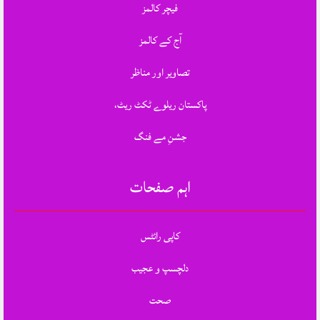
فیچر کالمز
آج کے کالمز
تصاویر اور مناظر
پاکستان ریلوے ٹکٹ ریٹ،
جشنِ مے فنگ
اہم صفحات
کاپی رائٹس
دلچسپ و عجیب
صحت