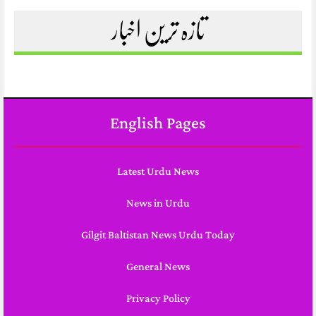
تازہ ترین اخبار
English Pages
Latest Urdu News
News in Urdu
Gilgit Baltistan News Urdu Today
General News
Privacy Policy