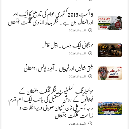
5 اگست 2019 کشمیری عوام کی تاریخ کا ایک اہم
اور المناک دن ہے. شگر ہدیتہ الہادی گلگت بلتستان
اگست 5, 2026
مہنگائی ایک دلدل. بتول فاطمہ
اگست 5, 2026
بلتی شالیں اور ٹوپیاں . آمینہ یونس ،بلتستانی
اگست 5, 2026
مونٹینیرنگ انسٹیٹیوٹ شگر گلگت بلتستان کے
نوجوانوں کے روشن مستقبل کی جانب ایک اہم قدم،
راجہ ناصر علی خان مقپون صوبائی وزیر جنگلات و
زراعت گلگت بلتستان
اگست 5, 2026