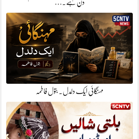
دن ہے.…
مہنگائی ایک دلدل. بتول فاطمہ