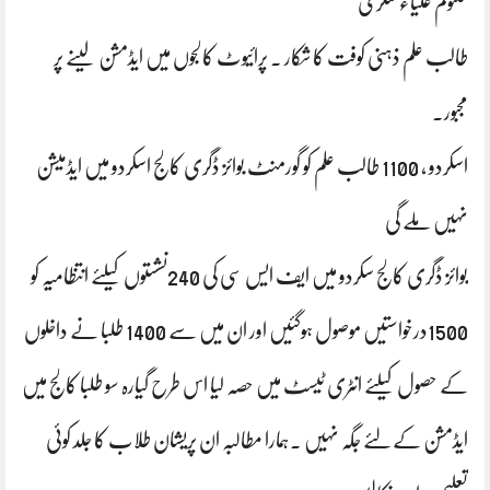
کلثوم علیاء شگری
طالب علم ذہنی کوفت کا شکار ۔ پرائیوٹ کالجوں میں ایڈمشن لینے پر
مجبور۔
اسکردو ، 1100 طالب علم کو گورمنٹ بوائز ڈگری کالج اسکردو میں ایڈمیشن
نہیں ملے گی
بوائز ڈگری کالج سکردو میں ایف ایس سی کی 240نشستوں کیلئے انتظامیہ کو
1500درخواستیں موصول ہوگئیں اور ان میں سے 1400 طلبا نے داخلوں
کے حصول کیلئے انٹری ٹیسٹ میں حصہ لیا اس طرح گیارہ سو طلبا کالج میں
ایڈمشن کےلئے جگہ نہیں ۔ہمارا مطالبہ ان پریشان طلاب کا جلد کوئی