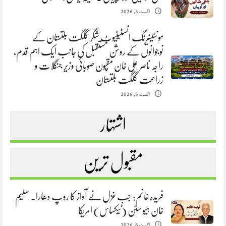
اگست 5, 2026
مونٹینیرنگ انسٹیٹیوٹ شگر گلگت بلتستان کے
نوجوانوں کے روشن مستقبل کی جانب ایک اہم قدم،
راجہ ناصر علی خان مقپون صوبائی وزیر جنگلات و
زراعت گلگت بلتستان
اگست 5, 2026
اشتہار
مقبول ترین
فریدہ خانم: جب غزل نے آواز کا روپ دھارا. سلیم
خان ہیوسٹن (ٹیکساس) امریکا
اگست 6, 2026