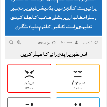
پرائیویٹ کالجز میں ایڈمیشن لینے پر مجبور
، ہمارا مطالبہ ان پریشان طلاب کا جلد کوئی
تعلیمی راستہ نکالیں کلثوم علیاء شگری
0 تبصرے
5cn news
مئ 6, 2024
اس خبر پر اپنی رائے کا اظہار کریں
بہتر ہو سکتی تھی
سخت نا پسند
0 Votes
0 Votes