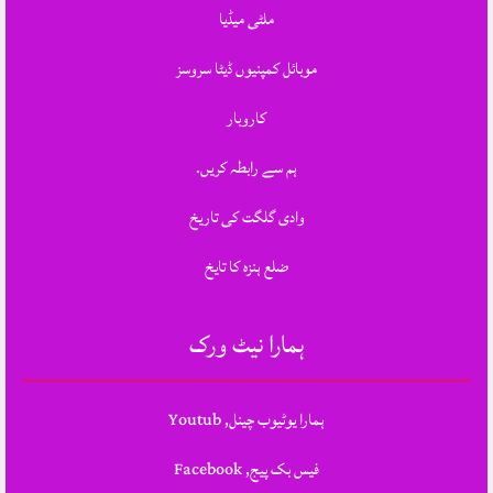
ملٹی میڈیا
موبائل کمپنیوں ڈیٹا سروسز
کاروبار
ہم سے رابطہ کریں.
وادی گلگت کی تاریخ
ضلع ہنزہ کا تایخ
ہمارا نیٹ ورک
ہمارا یوٹیوب چینل, Youtub
فیس بک پیج, Facebook