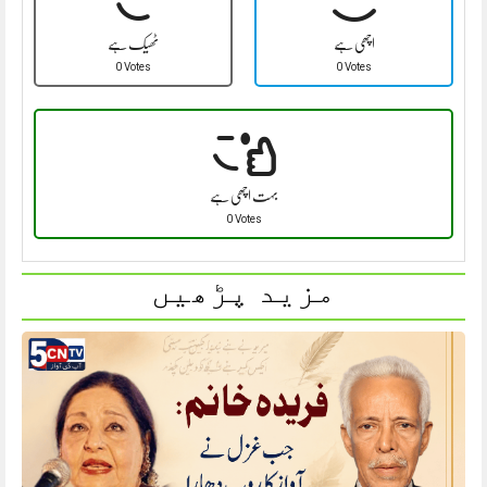
اچھی ہے
ٹھیک ہے
0 Votes
0 Votes
بہت اچھی ہے
0 Votes
مزید پڑھیں