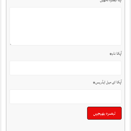
اپنا تبصرہ لکھیں
آپکا نام
*
آپکا ای میل ایڈریس
*