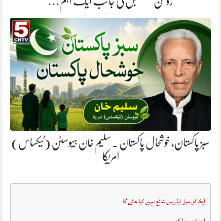
روشن مستقبل کی جانب ایک اہم…
سبز پاکستان، خوشحال پاکستان . سلیم خان ہیوسٹن (ٹیکساس)
امریکا
آپکا ای میل ایڈریس شائع نہیں کیا جائے گا