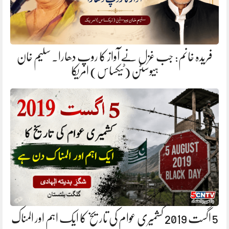
فریدہ خانم: جب غزل نے آواز کا روپ دھارا. سلیم خان
ہیوسٹن (ٹیکساس) امریکا
5 اگست 2019 کشمیری عوام کی تاریخ کا ایک اہم اور المناک