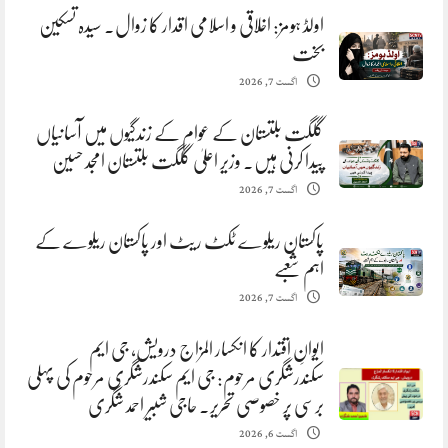
اولڈ ہومز: اخلاقی و اسلامی اقدار کا زوال. سیدہ تسکین
بخت
اگست 7, 2026
گلگت بلتستان کے عوام کے زندگیوں میں آسانیاں
پیدا کرنی ہیں. وزیر اعلیٰ گلگت بلتستان امجد حسین
اگست 7, 2026
پاکستان ریلوے ٹکٹ ریٹ اور پاکستان ریلوے کے
اہم شعبے
اگست 7, 2026
ایوانِ اقتدار کا انکسار المزاج درویش، جی ایم
سکندرشگری مرحوم: جی ایم سکندرشگری مرحوم کی پہلی
برسی پر خصوصی تحریر. حاجی شبیر احمد شگری
اگست 6, 2026