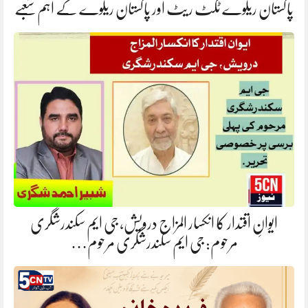
پاکستان ریلوے ٹکٹ ریٹ اور پاکستان ریلوے کے اہم شعبے
ایوانِ اقتدار کا انکسار المزاج درویش، جی ایم سکندرشگری
مرحوم: جی ایم سکندرشگری مرحوم…