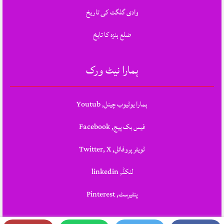
وادی گلگت کی تاریخ
ضلع ہنزہ کا تایخ
ہمارا نیٹ ورک
ہمارا یوٹیوب چینل, Youtub
فیس بک پیج, Facebook
ٹویٹر پروفائل, Twitter, X
لنکڈ, linkedin
پنٹیرسٹ, Pinterest