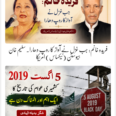
فریدہ خانم: جب غزل نے آواز کا روپ دھارا. سلیم خان
ہیوسٹن (ٹیکساس) امریکا