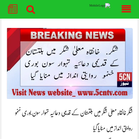
Skip
to
content
شگر خانقاہ معلیٰ شگر میں بلتستان کے قدیمی دعائیہ تہوار سون بوری خنمو
روایتی انداز میں منایا گیا