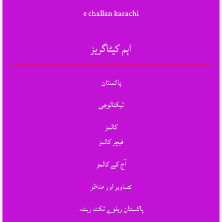
e challan karachi
اہم کیٹاگریز
پاکستان
ٹیکنالوجی
کالمز
فیچر کالمز
آج کے کالمز
تصاویر اور مناظر
پاکستان ریلوے ٹکٹ ریٹ،