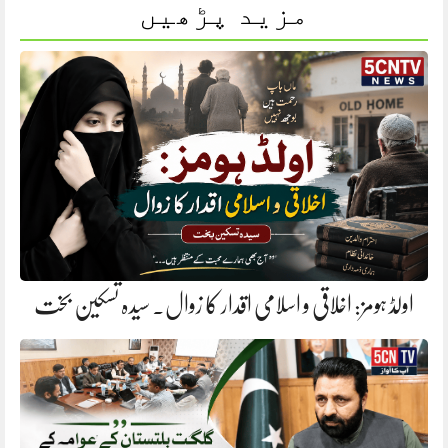
مزید پڑھیں
اولڈ ہومز: اخلاقی و اسلامی اقدار کا زوال. سیدہ تسکین بخت