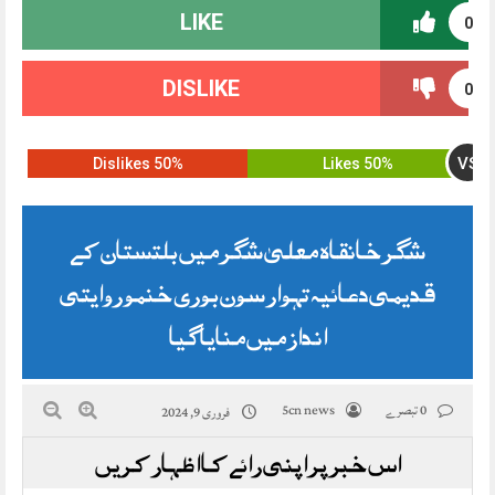
LIKE
0
DISLIKE
0
VS
50% Dislikes
50% Likes
شگر خانقاہ معلیٰ شگر میں بلتستان کے
قدیمی دعائیہ تہوار سون بوری خنمو روایتی
انداز میں منایا گیا
0 تبصرے
5cn news
فروری 9, 2024
اس خبر پر اپنی رائے کا اظہار کریں