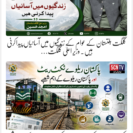
گلگت بلتستان کے عوام کے زندگیوں میں آسانیاں پیدا کرنی
ہیں. وزیر اعلیٰ گلگت…