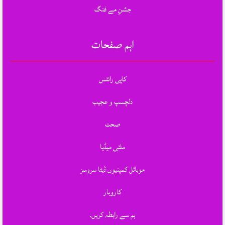
جشنِ مے فنگ
اہم صفحات
کاپی رائٹس
دلچسپ و عجیب
صحت
ملٹی میڈیا
موبائل کمپنیوں ڈیٹا سروسز
کاروبار
ہم سے رابطہ کریں.