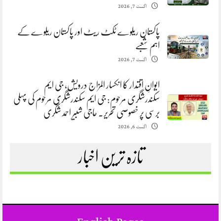
اگست 7, 2026
پاکستان ریلوے ٹکٹ ریٹ اور پاکستان ریلوے کے
اہم شعبے
اگست 7, 2026
ایوانِ اقتدار کا انکسار المزاج درویش، جی ایم
سکندرشگری مرحوم: جی ایم سکندرشگری مرحوم کی پہلی
برسی پر خصوصی تحریر. حاجی شبیر احمد شگری
اگست 6, 2026
تازہ ترین اخبار