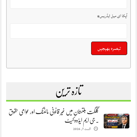
آپکا ای میل ایڈریس
*
تازہ ترین
گلگت بلتستان میں غیر قانونی مائننگ اور عوامی حقوق
. جی ایم ایڈووکیٹ
اگست 7, 2026