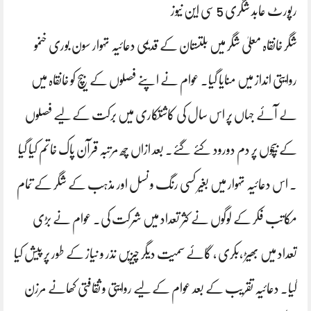
رپورٹ عابد شگری 5 سی این نیوز
شگر خانقاہ معلیٰ شگر میں بلتستان کے قدیمی دعائیہ تہوار سون بوری خنمو
روایتی انداز میں منایا گیا۔ عوام نے اپنے فصلوں کے بیچ کو خانقاہ میں
لے آئے جہاں پر اس سال کی کاشتکاری میں برکت کےلیے فصلوں
کے بیچوں پر دم دورود کئے گئے۔ بعد ازاں چھ مرتبہ قرآن پاک خاتم کیا گیا
۔ اس دعائیہ تہوار میں بغیر کسی رنگ و نسل اور مذہب کے شگر کے تمام
مکاتب فکر کے لوگوں نے کثر تعداد میں شرکت کی۔ عوام نے بڑی
تعداد میں بھیڑ ،بکری ، گائے سمیت دیگر چیزیں نذر و نیاز کے طور پر پیش کیا
گیا۔ دعائیہ تقریب کے بعد عوام کےلیے روایتی و ثقافتی کھانے مرزن