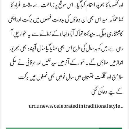
اور کھوربا کا بھرپور اہتمام کیا گیا۔ اس موقع پر زراعت سے وابستہ افراد کا
کہنا تھا کہ امید اس بھی ان دعاؤں کی بدولت فصلوں میں برکت اور اچھی
کاشتکاری ہوگی۔ مزید کہنا تھا کہ آبا و اجداد کے زمانے سے یہ تہوار چلی آ
رہی ہے جس کو ہر سال کی طرح اس بھی منایا گیا سال آئیندہ بھی بھر پور
انداز میں منائیں گے۔ تہوار کے آخر میں سید خلیل اللہ عرفانی نے ملکی
سلامتی اور گلگت بلتستان میں سال نو میں بھی فصلوں میں برکت
کےلیے دعا کی گئی
۔urdu news, celebrated in traditional style