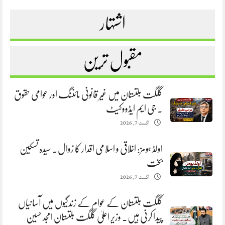
اشتہار
مقبول ترین
گلگت بلتستان میں غیر قانونی مائننگ اور عوامی حقوق
. جی ایم ایڈووکیٹ
اگست 7, 2026
اولڈ ہومز: اخلاقی و اسلامی اقدار کا زوال. سیدہ تسکین
بخت
اگست 7, 2026
گلگت بلتستان کے عوام کے زندگیوں میں آسانیاں
پیدا کرنی ہیں. وزیر اعلیٰ گلگت بلتستان امجد حسین