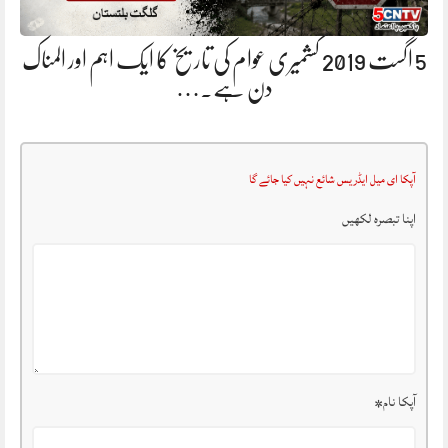
5 اگست 2019 کشمیری عوام کی تاریخ کا ایک اہم اور المناک
دن ہے.…
آپکا ای میل ایڈریس شائع نہیں کیا جائے گا
اپنا تبصرہ لکھیں
آپکا نام
*