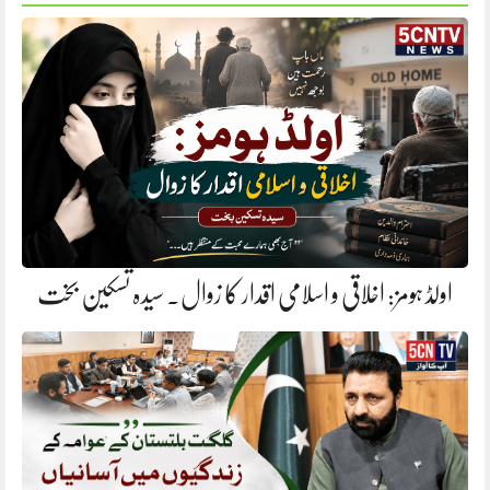
اولڈ ہومز: اخلاقی و اسلامی اقدار کا زوال. سیدہ تسکین بخت