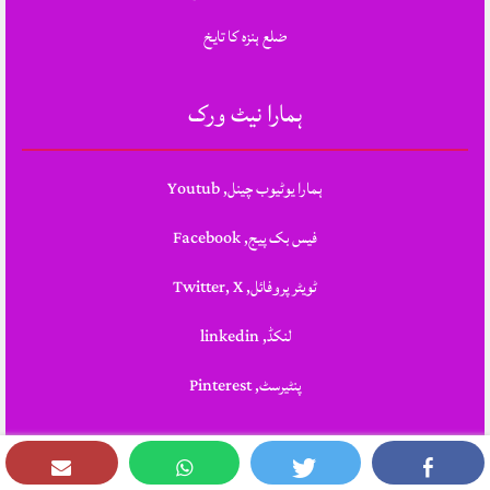
ضلع ہنزہ کا تایخ
ہمارا نیٹ ورک
ہمارا یوٹیوب چینل, Youtub
فیس بک پیج, Facebook
ٹویٹر پروفائل, Twitter, X
لنکڈ, linkedin
پنٹیرسٹ, Pinterest
Theme Designed & Developed By
STYLOTHEMES