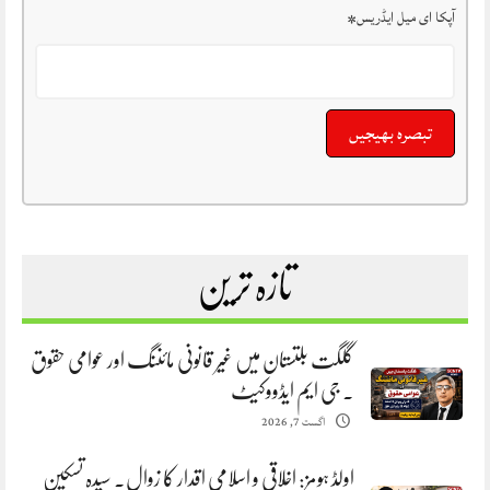
آپکا ای میل ایڈریس
*
تازہ ترین
گلگت بلتستان میں غیر قانونی مائننگ اور عوامی حقوق
. جی ایم ایڈووکیٹ
اگست 7, 2026
اولڈ ہومز: اخلاقی و اسلامی اقدار کا زوال. سیدہ تسکین