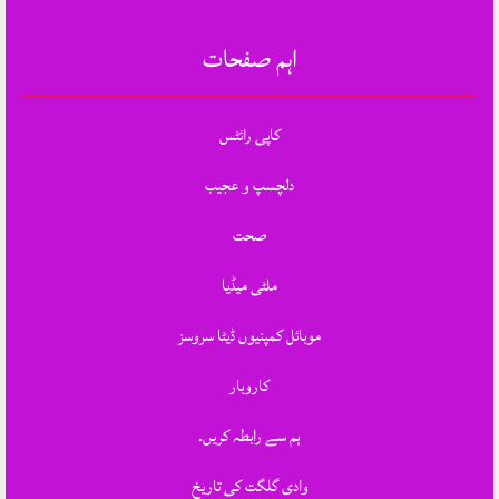
اہم صفحات
کاپی رائٹس
دلچسپ و عجیب
صحت
ملٹی میڈیا
موبائل کمپنیوں ڈیٹا سروسز
کاروبار
ہم سے رابطہ کریں.
وادی گلگت کی تاریخ