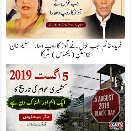
فریدہ خانم: جب غزل نے آواز کا روپ دھارا. سلیم خان
ہیوسٹن (ٹیکساس) امریکا