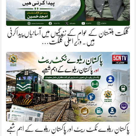
گلگت بلتستان کے عوام کے زندگیوں میں آسانیاں پیدا کرنی
ہیں. وزیر اعلیٰ گلگت…
پاکستان ریلوے ٹکٹ ریٹ اور پاکستان ریلوے کے اہم شعبے