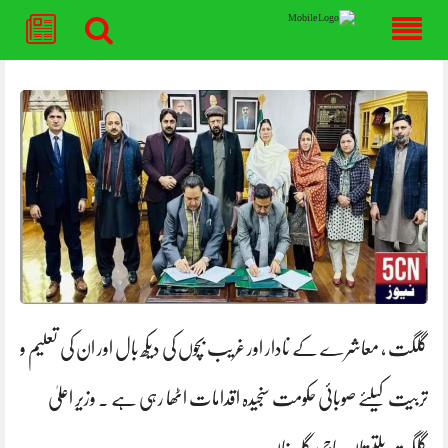
Skip
to
content
گلگت ، معاشرے کے نادار اور غریب بچوں کی دیکھ بال اور ان کی تعلیم و
تربیت کیلئے صوبائی حکومت سنجیدہ اقدامات اٹھا رہی ہے . وزیر اعلیٰ