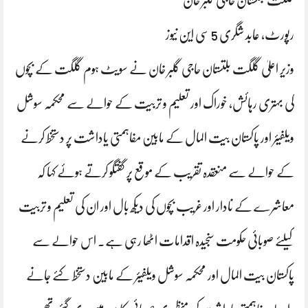
گلگت بلتستان حاجی گلبر خان
رپورٹ، عابد شگری 5 سی این نیوز
وزیر اعلیٰ گلگت بلتستان حاجی گلبر خان نے سویٹ ہوم گلگت کے بچوں
کی بہتری رہائش، خوراک اور تعلیم و تربیت کے حوالے سے محکمہ سوشل
ویلفیئر اور پاکستان بیت المال کے مابین مفاہمتی یاداشت پر دستخط کرنے
کے حوالے سے منعقدہ تقریب کے موقع پر گفتگو کرتے ہوئے کہا کہ
معاشرے کے نادار اور غریب بچوں کی دیکھ بال اور ان کی تعلیم و تربیت
کیلئے صوبائی حکومت سنجیدہ اقدامات اٹھا رہی ہے۔ اس حوالے سے
پاکستان بیت المال اور محکمہ سوشل ویلفیئر کے مابین دستخط کئے جانے