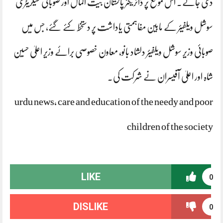
دی جائے۔ اس موقع پر ڈائریکٹر پاکستان بیت المال اور صوبائی سیکریٹری
سوشل ویلفیئر کے مابین مفاہمتی یاداشت پر دستخط کئے گئے، جس میں
صوبائی وزیر سوشل ویلفیئر دلشاد بانو، معاون خصوصی برائے وزیر اعلیٰ حسین
شاہ اور اعلیٰ آفیسران نے شرکت کی۔
urdu news, care and education of the needy and poor
children of the society
LIKE
0
DISLIKE
0