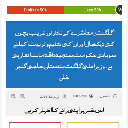
VS
50% Dislikes
50% Likes
گلگت ، معاشرے کے نادار اور غریب بچوں
کی دیکھ بال اور ان کی تعلیم و تربیت کیلئے
صوبائی حکومت سنجیدہ اقدامات اٹھا رہی
ہے . وزیر اعلیٰ گلگت بلتستان حاجی گلبر
خان
0 تبصرے
5cn news
فروری 22, 2024
اس خبر پر اپنی رائے کا اظہار کریں