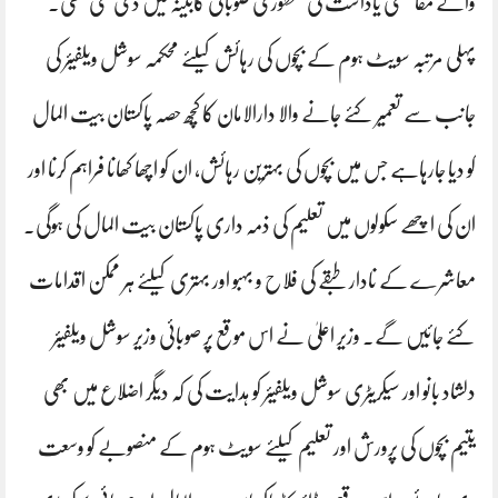
والے مفاہمتی یاداشت کی منظوری صوبائی کابینہ میں دی گئی تھی۔
پہلی مرتبہ سویٹ ہوم کے بچوں کی رہائش کیلئے محکمہ سوشل ویلفیئر کی
جانب سے تعمیر کئے جانے والا دارالامان کا کچھ حصہ پاکستان بیت المال
کو دیا جارہاہے جس میں بچوں کی بہترین رہائش، ان کو اچھا کھانا فراہم کرنا اور
ان کی اچھے سکولوں میں تعلیم کی ذمہ داری پاکستان بیت المال کی ہوگی۔
معاشرے کے نادار طبقے کی فلاح و بہبو اور بہتری کیلئے ہر ممکن اقدامات
کئے جائیں گے۔ وزیر اعلیٰ نے اس موقع پر صوبائی وزیر سوشل ویلفیئر
دلشاد بانو اور سیکریٹری سوشل ویلفیئر کو ہدایت کی کہ دیگر اضلاع میں بھی
یتیم بچوں کی پرورش اور تعلیم کیلئے سویٹ ہوم کے منصوبے کو وسعت