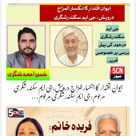
ایوانِ اقتدار کا انکسار المزاج درویش، جی ایم سکندرشگری
مرحوم: جی ایم سکندرشگری مرحوم…