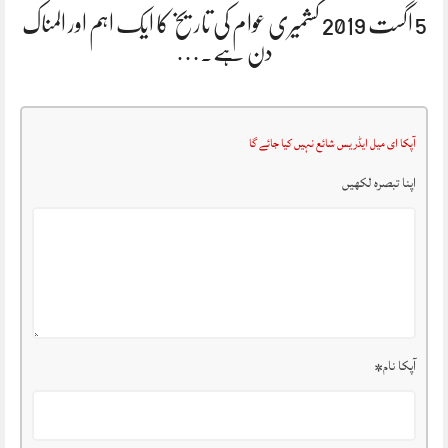
5 اگست 2019 کشمیری عوام کی تاریخ کا ایک اہم اور المناک
دن ہے.…
آپکا ای میل ایڈریس شائع نہیں کیا جائے گا
اپنا تبصرہ لکھیں
آپکا نام
*