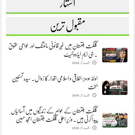
اشتہار
مقبول ترین
گلگت بلتستان میں غیر قانونی مائننگ اور عوامی حقوق
. جی ایم ایڈووکیٹ
اگست 7, 2026
اولڈ ہومز: اخلاقی و اسلامی اقدار کا زوال. سیدہ تسکین
بخت
اگست 7, 2026
گلگت بلتستان کے عوام کے زندگیوں میں آسانیاں
پیدا کرنی ہیں. وزیر اعلیٰ گلگت بلتستان امجد حسین
اگست 7, 2026