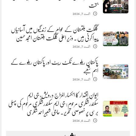
بخت
اگست 7, 2026
گلگت بلتستان کے عوام کے زندگیوں میں آسانیاں
پیدا کرنی ہیں. وزیر اعلیٰ گلگت بلتستان امجد حسین
اگست 7, 2026
پاکستان ریلوے ٹکٹ ریٹ اور پاکستان ریلوے کے
اہم شعبے
اگست 7, 2026
ایوانِ اقتدار کا انکسار المزاج درویش، جی ایم
سکندرشگری مرحوم: جی ایم سکندرشگری مرحوم کی پہلی
برسی پر خصوصی تحریر. حاجی شبیر احمد شگری
اگست 6, 2026