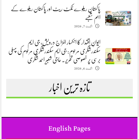
پاکستان ریلوے ٹکٹ ریٹ اور پاکستان ریلوے کے
اہم شعبے
اگست 7, 2026
ایوانِ اقتدار کا انکسار المزاج درویش، جی ایم
سکندرشگری مرحوم: جی ایم سکندرشگری مرحوم کی پہلی
برسی پر خصوصی تحریر. حاجی شبیر احمد شگری
اگست 6, 2026
تازہ ترین اخبار
English Pages