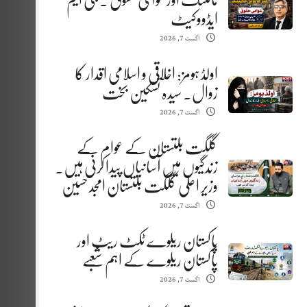
مائننگ اور عوامی حقوق . جی ایم
ایڈووکیٹ
اگست 7, 2026
اولڈ ہومز: اخلاقی و اسلامی اقدار کا
زوال. سیدہ تسکین بخت
اگست 7, 2026
گلگت بلتستان کے عوام کے
زندگیوں میں آسانیاں پیدا کرنی ہیں.
وزیر اعلیٰ گلگت بلتستان امجد حسین
اگست 7, 2026
پاکستان ریلوے ٹکٹ ریٹ اور
پاکستان ریلوے کے اہم شعبے
اگست 7, 2026