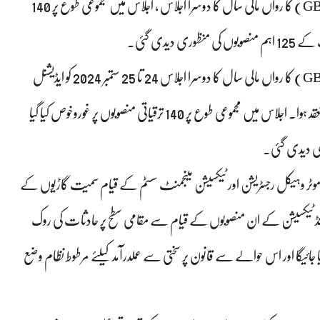
گلگت بلتستان ڈیپارٹمنٹل ڈویلپمنٹ ورکنگ پارٹی (GB-DDWP) کا رواں مالی سال کا دوسرا اجلاس ، اجلاس میں مجموعی طوع پر 140
گلگت بلتستان ڈیپارٹمنٹل ڈویلپمنٹ ورکنگ پارٹی (GB-DDWP) کا رواں مالی سال کا دوسرا اجلاس 24 تا 25 ستمبر 2024 کو ایڈیشنل
چیف سیکرٹری ڈویلپمنٹ کیپٹن (ر) مشتاق احمد کی زیر سربراہی منعقد ہوا۔ اجلاس میں مجموعی طوع پر 140 ترقیاتی منصوبوں پر غوروخوص کیا گیا
وٹر وہیکل رجسٹریشن اور ٹیکسیشن مینجمنٹ سسٹم کے قیام سمیت گاڑیوں کے
نڈ ٹیکسیشن کے ان منصوبوں کے قیام سے مقامی سطح پر حادثات کی روک
یا جائیگا اور اس حوالے سے قانون پر سختی سے عملدرآمد کیلئے مرطوط نظام وضع