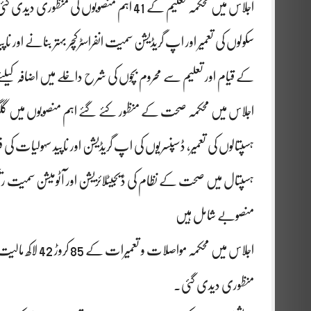
اجلاس میں محکمہ تعلیم کے 41 اہم منصوبوں ک
سکولوں کی تعمیر اور اپ گریڈیشن سمیت انفراسٹرکچر بہتر بنانے اور
کے قیام اور تعلیم سے محروم بچوں کی شرح داخلے میں اضافہ کی
اجلاس میں محکمہ صحت کے منظور کئے گئے اہم منصوبوں میں گلگت
ہسپتالوں کی تعمیر، ڈسپنسریوں کی اپ گریڈیشن اور ناپید سہولیات کی فراہ
ہسپتال میں صحت کے نظام کی ڈیجیٹلائزیشن اور آٹومیشن سمیت ر
منصوبے شامل ہیں
منظوری دیدی گئی۔