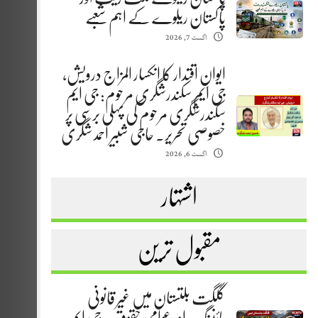
پاکستان ریلوے کے اہم شعبے
اگست 7, 2026
ایوانِ اقتدار کا انکسار المزاج درویش،
جی ایم سکندرشگری مرحوم: جی ایم
سکندرشگری مرحوم کی پہلی برسی پر
خصوصی تحریر. حاجی شبیر احمد شگری
اگست 6, 2026
اشتہار
مقبول ترین
گلگت بلتستان میں غیر قانونی