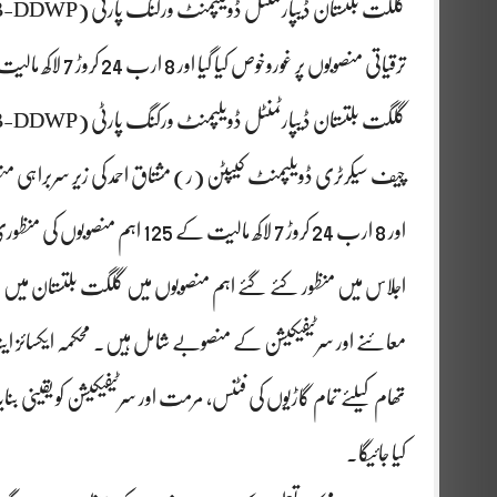
ترقیاتی منصوبوں پر غوروخوص کیا گیا اور 8 ارب 24 کروڑ 7 لاکھ مالیت کے 125 اہم منصوبوں کی منظوری دیدی گئی۔
اور 8 ارب 24 کروڑ 7 لاکھ مالیت کے 125 اہم منصوبوں کی منظوری دیدی گئی۔
اجلاس میں منظور کئے گئے اہم منصوبوں میں گلگت بلتستان میں م
معائنے اور سرٹیفیکیشن کے منصوبے شامل ہیں۔ محکمہ ایکسائز ای
تھام کیلئے تمام گاڑیوں کی فٹنس، مرمت اور سرٹیفیکیشن کو یقینی بنا
کیا جائیگا۔