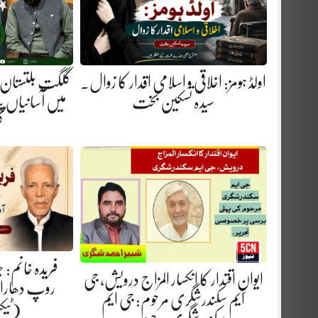
اولڈ ہومز: اخلاقی و اسلامی اقدار کا زوال.
گلگت بلتستان 
سیدہ تسکین بخت
میں آسانیاں پید
گ
فریدہ خانم:
ایوانِ اقتدار کا انکسار المزاج درویش، جی
روپ دھارا.
ایم سکندرشگری مرحوم: جی ایم
(ٹیک