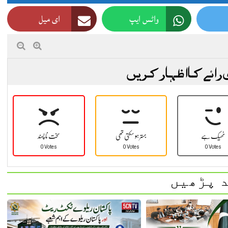
واٹس ایپ
ای میل
 رائے کا اظہار کریں
ٹھیک ہے
بہتر ہو سکتی تھی
سخت نا پسند
0 Votes
0 Votes
0 Votes
 پڑھیں