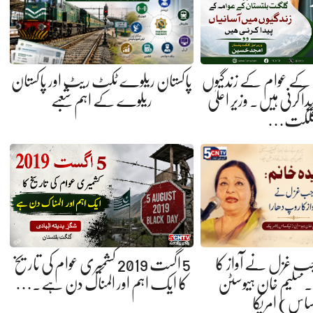
کے عوام کے زندگیوں
پاکستان ریلوے ٹکٹ ریٹ اور پاکستان
ا کرنی ہیں. وزیر اعلیٰ
ریلوے کے اہم شعبے
لگت…
 جب غزل نے آواز کا
5 اگست 2019 کشمیری عوام کی تاریخ
 سلیم خان ہیوسٹن
کا ایک اہم اور المناک دن ہے.…
ساس) امریکا