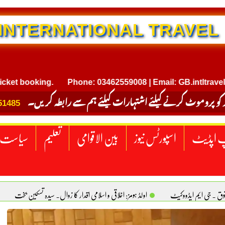
NTERNATIONAL TRAVEL
king.
Phone: 03462559008 | Email: GB.intltravel@gmail.
 کو پروموٹ کرنے کیلئے اشتہارات کیلئے ہم سے رابطہ کریں۔
51485
 اپڈیٹ
اسپورٹس نیوز
بین الاقوامی
تعلیم
سیاست
قوق . جی ایم ایڈووکیٹ
اولڈ ہومز: اخلاقی و اسلامی اقدار کا زوال. سیدہ تسکین بخت
ٹیکساس) امریکا
یومِ استحصالِ کشمیر انجینیئر علی رضوان چوہدری
برقع پوشی اور مرد کی