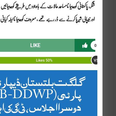
شگر، پاکستانی کوہ پیما نامساعد حالات کے باوجود جس طریقے کوہ پیمائیں 
اور نیپالی شیرپا کرنے سے ڈر رہے تھے ، معروف کوہ پیما نائیلہ کیانی
LIKE
0
VS
50% Likes
گلگت بلتستان ڈیپار
دوسرا اجلاس ، 125 اہم منصوبوں کی منظوری