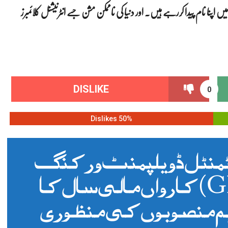
میں اپنا نام پیدا کررہے ہیں۔ اور دنیا کی ناممکن مشن جسے انٹرنیشنل کلائمبرز
DISLIKE
0
50% Dislikes
ٹمنٹل ڈویلپمنٹ ورکنگ
پارٹی (GB-DDWP) کا رواں مالی سال کا