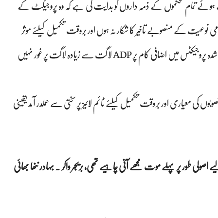
ے ہوئے تمام محکموں کے ذمہ داروں کو ہدایت کی ہے کہ وہ پروجیکٹ کے
می نوعیت کے منصوبے تاخیر کا شکار نہ ہوں اور بروقت تکمیل کیلئے موثر
اقدامات بروئے کار لائے جاسکیں۔ انہوں نے مزید کہا کہ نظرثانی شدہ پروجیکٹس میں اضافی کام پر ADP لاگت سے زیادہ لاگت پر غور نہیں
بوں کی معیاری اور بروقت تکمیل کیلئے ٹائم لائیز پر سختی سے عملدر آمد یقینی
 اصولی طور پر پہلے موت مجھے آنی چاہیے تھی، بریجر واکر . بہادر ننھا بھائی