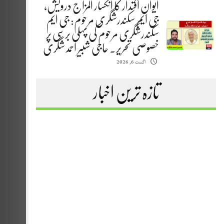
ایوانِ اقتدار کا انکسار المزاج درویش،
جی ایم سکندرشگری مرحوم: جی ایم
سکندرشگری مرحوم کی پہلی برسی پر
خصوصی تحریر. حاجی شبیر احمد شگری
اگست 6, 2026
تازہ ترین اخبار