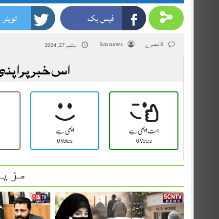
فیس بک
ٹویٹر
0 تبصرے
5cn news
ستمبر 27, 2024
اس خبر پر اپنی
بہت اچھی ہے
اچھی ہے
0 Votes
0 Votes
مزید