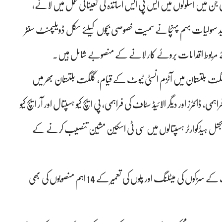
ی منظوری دیدی گئی جن میں اسکولوں میں ایس پی ایس اساتذہ کی تعیناتی عمل میں لانے،
 ناپید سہولیات بہم پہنچانے سمیت خصوصی بچوں کیلئے سکل ڈویلپمنٹ سنٹر
لئے مربوط اقدامات بروئے کار لانے کے منصوبے شامل ہیں۔
 بلتستان میں آٹزم انسٹی ٹیوٹ کے قیام، گلگت بلتستان بھر میں
می، ڈاکٹرز اور دیگر الائیڈ سٹاف کی فراہمی، پی ایچ کیو ہسپتال اور آر ایچ کیو
یجنل ہیڈکوارٹر ہسپتالوں میں سی ٹی اسکین مشین تنصیب کرنے کے
اجلاس میں محکمہ مواصلات و تعمیرات کے 85 کروڑ 42 لاکھ مالیت کے سڑکوں کی میٹلنگ اور پلوں کی تعمیر کے 14 اہم منصوبوں کی بھی