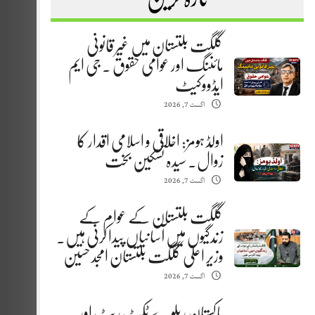
گلگت بلتستان میں غیر قانونی
مائننگ اور عوامی حقوق . جی ایم
ایڈووکیٹ
اگست 7, 2026
اولڈ ہومز: اخلاقی و اسلامی اقدار کا
زوال. سیدہ تسکین بخت
اگست 7, 2026
گلگت بلتستان کے عوام کے
زندگیوں میں آسانیاں پیدا کرنی ہیں.
وزیر اعلیٰ گلگت بلتستان امجد حسین
اگست 7, 2026
پاکستان ریلوے ٹکٹ ریٹ اور