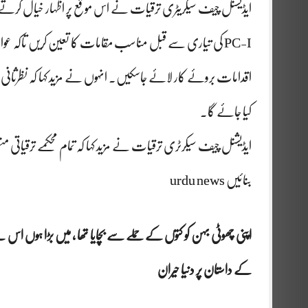
ایڈیشنل چیف سیکریٹری ترقیات نے اس موقع پر اظہار خیال کرت
PC-I کی تیاری سے قبل مناسب مقامات کا تعین کریں تاکہ عوا
کیا جائے گا۔
ایڈیشنل چیف سیکرٹری ترقیات نے مزید کہا کہ تمام محکمے ترقیاتی منصو
بنائیں urdu news
اپنی چھوٹی بہن کو کتوں کے حملے سے بچایا تھا , میں بڑا ہوں اس لیے
کے داستان پر دنیا حیران