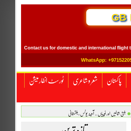
GB I
Contact us for domestic and international flight ticket boo
WhatsApp: +9715220
پاکستان
شعر و شاعری
ٹورسٹ انفارمیشن
بلتی شالیں اور ٹوپیاں . آمینہ یونس ،بلتستانی
 نگاہ . محمد اسامہ مہر(ملتان )
تازہ ترین