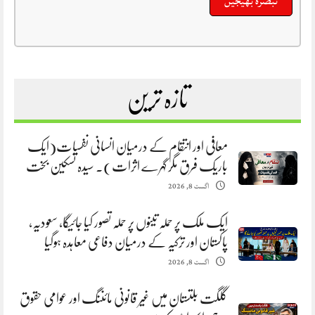
تازہ ترین
معافی اور انتقام کے درمیان انسانی نفسیات(ایک
باریک فرق مگر گہرے اثرات). سیدہ تسکین بخت
اگست 8, 2026
ایک ملک پر حملہ تینوں پر حملہ تصور کیا جائیگا، سعودیہ،
پاکستان اور ترکیہ کے درمیان دفاعی معاہدہ ہوگیا
اگست 8, 2026
گلگت بلتستان میں غیر قانونی مائننگ اور عوامی حقوق