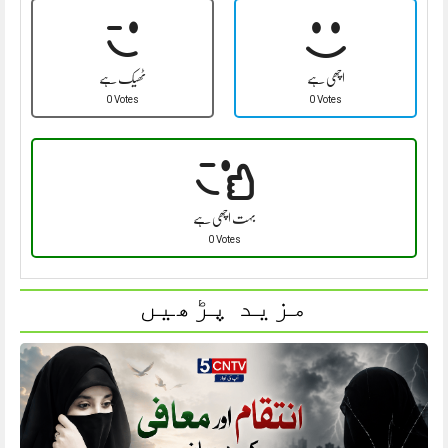
اچھی ہے
ٹھیک ہے
0 Votes
0 Votes
بہت اچھی ہے
0 Votes
مزید پڑھیں