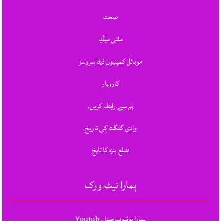
صحت
ملٹی میڈیا
موبائل کمپنیوں ڈیٹا سروسز
کاروبار
ہم سے رابطہ کریں.
وادی گلگت کی تاریخ
ضلع ہنزہ کا تایخ
ہمارا نیٹ ورک
ہمارا یوٹیوب چینل, Youtub