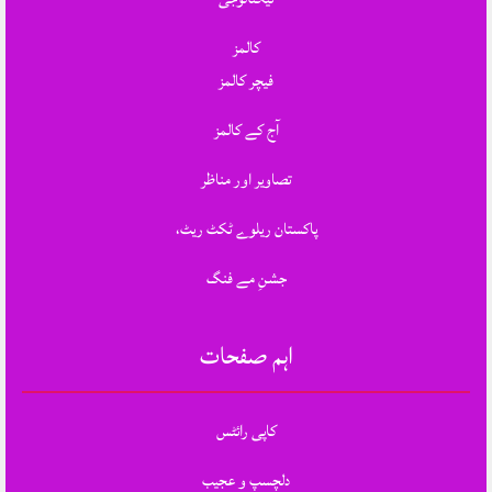
کالمز
فیچر کالمز
آج کے کالمز
تصاویر اور مناظر
پاکستان ریلوے ٹکٹ ریٹ،
جشنِ مے فنگ
اہم صفحات
کاپی رائٹس
دلچسپ و عجیب