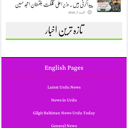
پیدا کرنی ہیں. وزیر اعلیٰ گلگت بلتستان امجد حسین
اگست 7, 2026
تازہ ترین اخبار
English Pages
Latest Urdu News
News in Urdu
Gilgit Baltistan News Urdu Today
General News