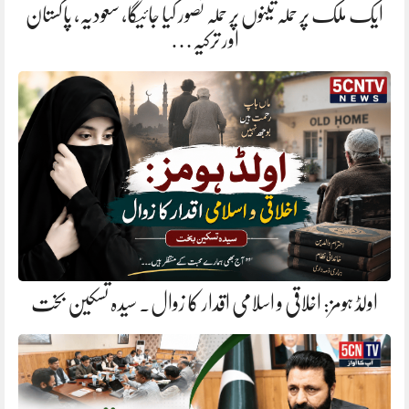
ایک ملک پر حملہ تینوں پر حملہ تصور کیا جائیگا، سعودیہ، پاکستان
اور ترکیہ…
اولڈ ہومز: اخلاقی و اسلامی اقدار کا زوال. سیدہ تسکین بخت