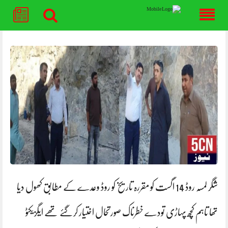
Skip
to
content
شگر لمسہ روڈ 14 اگست کو مقررہ تاریخ کو روڈ وعدے کے مطابق کھول دیا
تھا تاہم کچھ پہاڑی تودے خطرناک صورتحال اختیار کرگئے تھے ایگزیکٹو