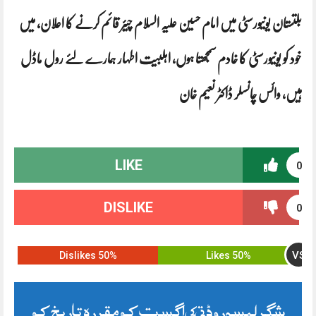
بلتستان یونیورسٹی میں امام حسین علیہ السلام چیئر قائم کرنے کا اعلان، میں
خود کو یونیورسٹی کا خادم سمجھتا ہوں، اہلبیت اطہار ہمارے لئے رول ماڈل
ہیں، وائس چانسلر ڈاکٹر نعیم خان
LIKE
0
DISLIKE
0
VS
50% Dislikes
50% Likes
شگر لمسہ روڈ 14 اگست کو مقررہ تاریخ کو