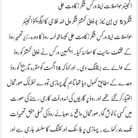
انجینئر مواصلات اینڈ ورکس شگر زکاوت علی
شگر(5 سی این نیوز ) ڈپٹی کمشنر شگر ولی اللہ فلاحی کا ایگزیکٹو انجینئر
مواصلات اینڈ ورکس شگر زکاوت علی کیساتھ لمسہ روڈ کا دورہ ، زیر تعمیر روڈ
کے مختلف سائیٹ کا معائنہ کیا۔ ایکسین ورکس نے ڈپٹی کمشنر کو روڈ
کے حوالے سے بریفنگ دی۔ اور کہا کہ 14 اگست کو مقررہ تاریخ کو روڈ
وعدے کے مطابق کھول دیا تھا تاہم کچھ پہاڑی تودے خطرناک صورتحال
اختیار کرگئے تھے اور روڈ پر گاریوں کی امدورفت کاری رہنے کی صورت
میں کسی ناخوش گوار صورتحال واقع نہ ہوجائے روڈ کی تسلی بخش تعمیرات
تک بند رکھا ہے۔ پہاڑی پر بلاسٹک اور کٹنگ کا سلسلہ جاری ہے اور