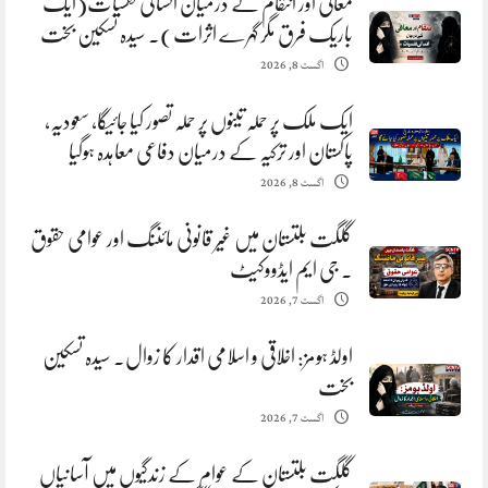
معافی اور انتقام کے درمیان انسانی نفسیات(ایک
باریک فرق مگر گہرے اثرات). سیدہ تسکین بخت
اگست 8, 2026
ایک ملک پر حملہ تینوں پر حملہ تصور کیا جائیگا، سعودیہ،
پاکستان اور ترکیہ کے درمیان دفاعی معاہدہ ہوگیا
اگست 8, 2026
گلگت بلتستان میں غیر قانونی مائننگ اور عوامی حقوق
. جی ایم ایڈووکیٹ
اگست 7, 2026
اولڈ ہومز: اخلاقی و اسلامی اقدار کا زوال. سیدہ تسکین
بخت
اگست 7, 2026
گلگت بلتستان کے عوام کے زندگیوں میں آسانیاں