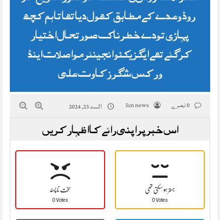
روڈ وعدے کے مطابق کھول دیا تھا تاہم کچھ
پہاڑی تودے خطرناک صورتحال اختیار
کرگئے تھے ایگزیکٹو انجینئر مواصلات اینڈ
ورکس شگر زکاوت علی
0 تبصرے
5cn news
اگست 23, 2024
اس خبر پر اپنی رائے کا اظہار کریں
بہتر ہو سکتی تھی
سخت نا پسند
0 Votes
0 Votes