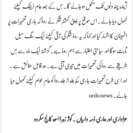
آیندہ چند دنوں تک مکمل ہو جائے گا۔ جس کے بعد عام ٹریفک کیلئے
کھول دیا جائے۔ اس موقع پر ڈپٹی کمشنر شگر نے روڈ کہ جاری تعمیرات پر
اطمینان کا اظہار کیا اور کہا کہ یہ روڈ شگر کی ترقی کیلئے ایک سنگ میل
ثابت ہوگا اور سیاحتی اعتبار سے اہم روڈ ہے۔ گزشتہ ایک ماہ سے جس
طریقے سے روڈ کی تعمیرات میں تیزی آئی ہے۔ وہ قابل ستائش ہے۔
اور اسی طرح تعمیرات جاری رکھ جلد از جلد روڈ کو عام عوام کیلئے کھول دیا
جائے۔ urdu news
عزاداری اور ہماری ذمہ داریاں . کوثر زہرا اسوہ کالج سکردو