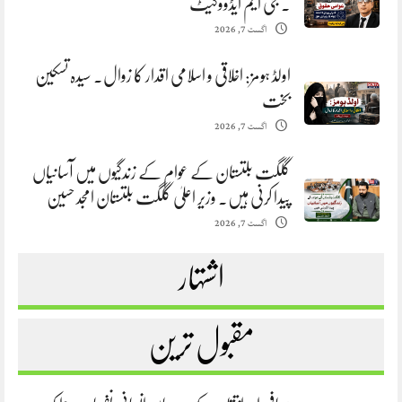
. جی ایم ایڈووکیٹ
اگست 7, 2026
اولڈ ہومز: اخلاقی و اسلامی اقدار کا زوال. سیدہ تسکین
بخت
اگست 7, 2026
گلگت بلتستان کے عوام کے زندگیوں میں آسانیاں
پیدا کرنی ہیں. وزیر اعلیٰ گلگت بلتستان امجد حسین
اگست 7, 2026
اشتہار
مقبول ترین