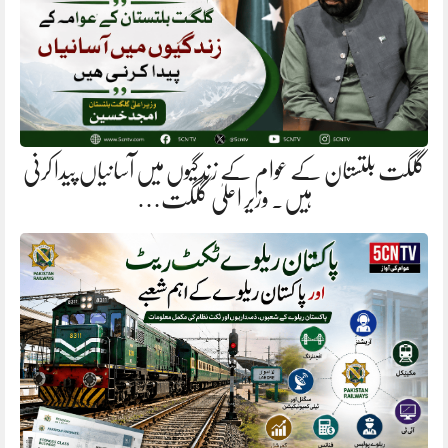
گلگت بلتستان کے عوام کے زندگیوں میں آسانیاں پیدا کرنی
ہیں. وزیر اعلیٰ گلگت…