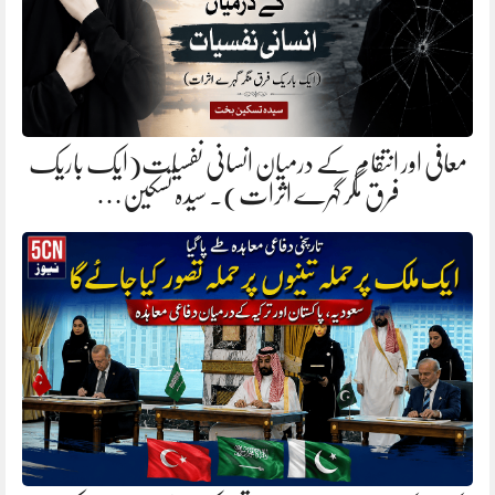
معافی اور انتقام کے درمیان انسانی نفسیات(ایک باریک
فرق مگر گہرے اثرات). سیدہ تسکین…