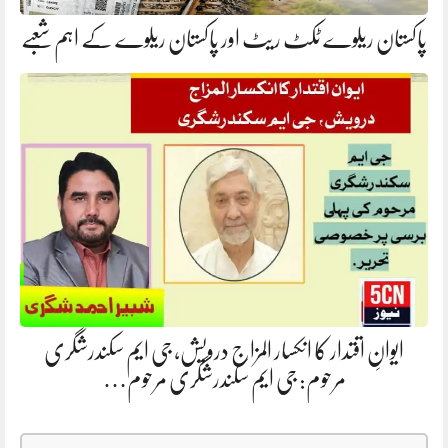
پاکستان ریلوے ٹکٹ ریٹ اور پاکستان ریلوے کے اہم شعبے
ایوانِ اقتدار کا انکسار المزاج درویش، جی ایم سکندرشگری
مرحوم: جی ایم سکندرشگری مرحوم…