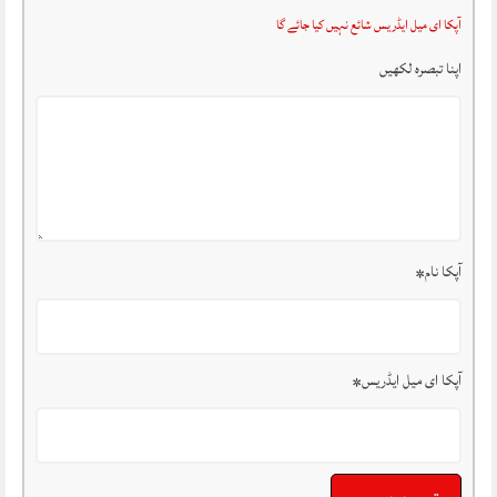
آپکا ای میل ایڈریس شائع نہیں کیا جائے گا
اپنا تبصرہ لکھیں
آپکا نام
*
آپکا ای میل ایڈریس
*