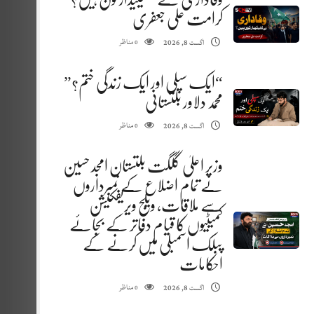
کرامت علی جعفری
مناظر
اگست 8, 2026
0
“ایک سپلی اور ایک زندگی ختم؟”
محمد دلاور بلتستانی
مناظر
اگست 8, 2026
0
وزیر اعلیٰ گلگت بلتستان امجد حسین
نے تمام اضلاع کے نمبرداروں
سے ملاقات، ویلج ویریفکیشن
کمیٹیوں کا قیام دفاتر کے بجائے
پبلک اسمبلی میں کرنے کے
احکامات
مناظر
اگست 8, 2026
0