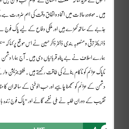
انہوں نے مزید کہا کہ “گلگت بلتستان کے عوام محب وطن ہیں اور
ہیں۔ موجودہ حالات میں اتحاد و اتفاق وقت کی اہم ضرورت ہے، کیون
جذبے کے ساتھ کھڑے ہیں اور ملکی دفاع کے لیے پاک فوج نے 
ڈائریکٹر ترقی و منصوبہ بندی ڈاکٹر ذاکر حسین نے اس موقع پر کہا ک
ہمارے اسلاف نے بے پناہ قربانیاں دی ہیں۔ آج ہمارا دشمن
ناپاک عزائم کو ناکام بنانے کی طاقت رکھتے ہیں۔ ففتھ جنریشن وار ک
دشمن کے عزائم کو سمجھنا چاہیے اور حب الوطنی کے ساتھ ان کا مقا
تقریب کے دوران طلبہ نے ملی نغمے گائے اور “پاک فوج زندہ باد” ا