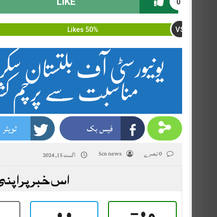
LIKE
0
VS
50% Likes
یونیورسٹی آف بلتستان سکر
مناسبت سے پرچم کشائ
فیس بک
ٹویٹر
0 تبصرے
5cn news
اگست 15, 2024
اس خبر پر اپنی