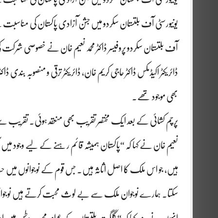
یونیورسٹی آف بلتستان سکردو میں جشن آزادی پاکستان کی مناسبت سے
آف بلتستان سکردو پروفیسر ڈاکٹر محمد نعیم خان نے خصوصی شرکت کی۔
ڈائریکٹر اکیڈمکس ڈاکٹر حاجی کریم خان، ڈائریکٹر ترقی و منصوبہ بندی 
بھی موجود تھے۔
پرچم کشائی کے بعد ایک مختصر تقریب بھی منعقد ہوئی۔ تقریب سے خ
نعیم خان نے کہا کہ “پاکستان ہمیشہ قائم رہنے کے لیے وجود میں آ
ہیں، جو اس ملک کا اصل اثاثہ ہیں۔ جس قوم کے نوجوانوں میں
سکتا۔ ہمارے نوجوان ملک سے بے لوث محبت کرتے ہیں نوجوانوں س