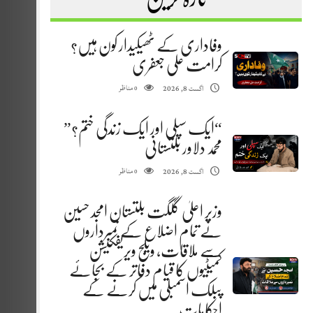
وفاداری کے ٹھیکیدار کون ہیں؟
کرامت علی جعفری
مناظر
اگست 8, 2026
0
“ایک سپلی اور ایک زندگی ختم؟”
محمد دلاور بلتستانی
مناظر
اگست 8, 2026
0
وزیر اعلیٰ گلگت بلتستان امجد حسین
نے تمام اضلاع کے نمبرداروں
سے ملاقات، ویلج ویریفکیشن
کمیٹیوں کا قیام دفاتر کے بجائے
پبلک اسمبلی میں کرنے کے
احکامات