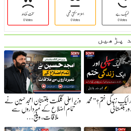
ٹھیک ہے
بہتر ہو سکتی تھی
سخت نا پسند
0 Votes
0 Votes
0 Votes
 پڑھیں
ایک زندگی ختم؟” محمد
وزیر اعلیٰ گلگت بلتستان امجد حسین نے
ور بلتستانی
تمام اضلاع کے نمبرداروں سے
ملاقات، ویلج…