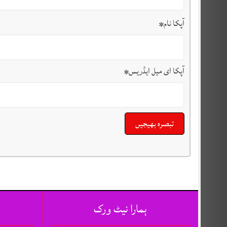
آپکا نام
*
آپکا ای میل ایڈریس
*
ہمارا نیٹ ورک