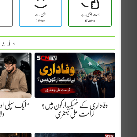
بہت اچھی ہے
اچھی ہے
0 Votes
0 Votes
مزید
وفاداری کے ٹھیکیدار کون ہیں؟
“ایک سپلی اور 
کرامت علی جعفری
دلا