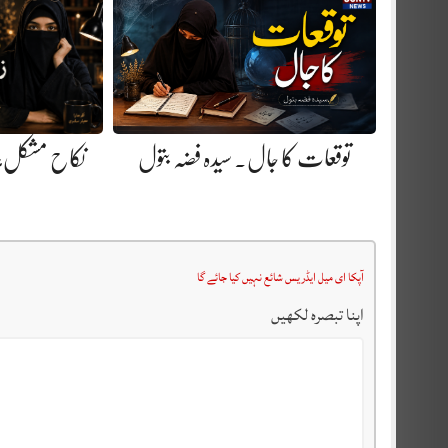
توقعات کا جال. سیدہ فضہ بتول
نکاح مشکل، ز
آپکا ای میل ایڈریس شائع نہیں کیا جائے گا
اپنا تبصرہ لکھیں