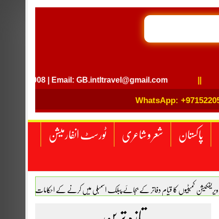
GB I
GB 
008 | Email: GB.intltravel@gmail.com
||
WhatsApp: +9715220
پاکستان
شعر و شاعری
ٹورسٹ انفارمیشن
 ویریفکیشن کمیٹیوں کا قیام دفاتر کے بجائے پبلک اسمبلی میں کرنے کے احکامات
اکستان اور ترکیہ کے درمیان دفاعی معاہدہ ہوگیا
تازہ ترین