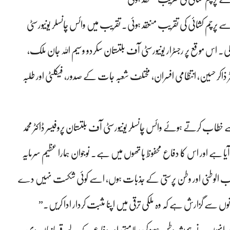
 پرچم کشائی کی تقریب منعقد ہوئی۔ تقریب میں وائس چانسلر یونیورسٹی
 اس موقع پر رجسٹرار یونیورسٹی آف بلتستان سکردو وسیم اللہ جان ملک،
ڈاکٹر ذاکر حسین، انتظامی افسران، مختلف شعبہ جات کے صدور، فیکلٹی اور طلبہ
طاب کرتے ہوئے وائس چانسلر یونیورسٹی آف بلتستان پروفیسر ڈاکٹر محمد
یا ہے اور اس کا دفاع محفوظ ہاتھوں میں ہے۔ نوجوان ہمارا عظیم سرمایہ
 حب الوطنی اور وطن پرستی کے جذبات ہوں، اسے کوئی شکست نہیں دے
ے گزارش ہے کہ وہ ملکی ترقی میں اپنا مثبت کردار ادا کریں۔”