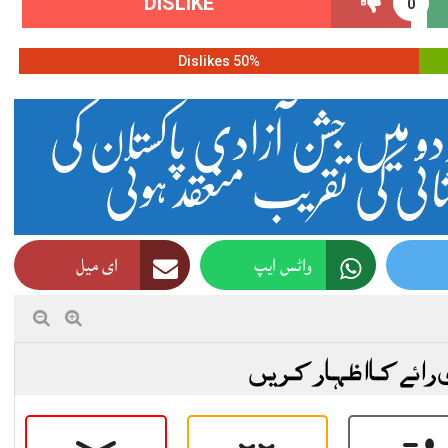
DISLIKE
0
50% Dislikes
دو میں جشن آزادی پاکستان کی
ی کی تقریب منعقد ہوئی
واٹس ایپ
ای میل
 رائے کا اظہار کریں