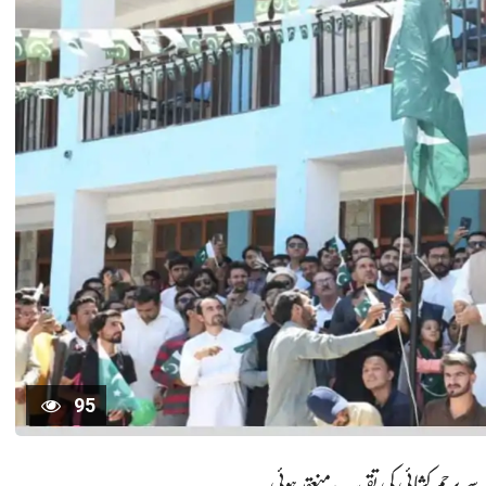
95
ے پرچم کشائی کی تقریب منعقد ہوئی