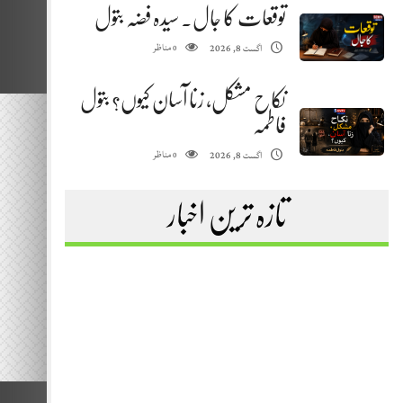
توقعات کا جال. سیدہ فضہ بتول
مناظر
اگست 8, 2026
0
نکاح مشکل، زنا آسان کیوں؟ بتول
فاطمہ
مناظر
اگست 8, 2026
0
تازہ ترین اخبار