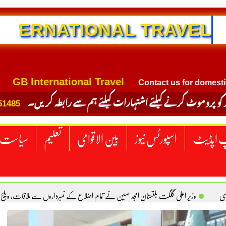
NTERNATIONAL TRAVEL
International Travel
Contact us for domestic and int
 کو پروموٹ کرنے کیلئے اشتہارات کیلئے ہم سے رابطہ کریں۔
51485
 اپڈیٹ
اسپورٹس نیوز
بین الاقوامی
تعلیم
سیاست
ری
وزیر اعلیٰ گلگت بلتستان امجد حسین نے تمام اضلاع کے نمبرداروں سے ملاقات، ویلج
کل، زنا آسان کیوں؟ بتول فاطمہ
ایک ملک پر حملہ تینوں پر حملہ تصور کیا جائیگا، سعودیہ، پ