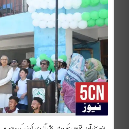
یونیورسٹی آف بلتستان سکردو میں جشن آزادی پاکستان کی مناسبت س