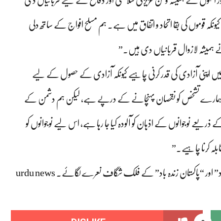
 انہوں نے ہمیشہ وطن عزیز کی سلامتی اور دفاع کے لیے قربانیاں دی
کہ قوموں کی بقا اتحاد و اتفاق میں ہے۔ ہم مسلح افواج کے ساتھ دلی
ہمیشہ لازوال قربانیاں دی ہیں۔”
ہ “ہمیں اپنی آزادی کی قدر کرنی چاہیے کیونکہ آزادی کے حصول کے لیے
 ہمارے تشخص کو نقصان پہنچانے کے درپے ہے، لیکن ہم دشمن کے
ے ذریعے نوجوانوں کے اذہان کو آلودہ کیا جا رہا ہے، اس لیے نوجوانوں کو
بلہ کرنا چاہیے۔”
ور “پاکستان زندہ باد” کے فلک شگاف نعرے لگائے۔ urdu news