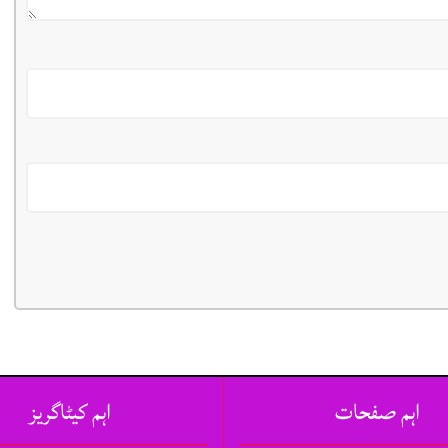
اہم صفحات
اہم کیٹاگریز