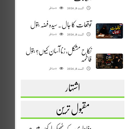
مناظر
اگست 8, 2026
0
توقعات کا جال. سیدہ فضہ بتول
مناظر
اگست 8, 2026
0
نکاح مشکل، زنا آسان کیوں؟ بتول
فاطمہ
مناظر
اگست 8, 2026
0
اشتہار
مقبول ترین
وفاداری کے ٹھیکیدار کون ہیں؟