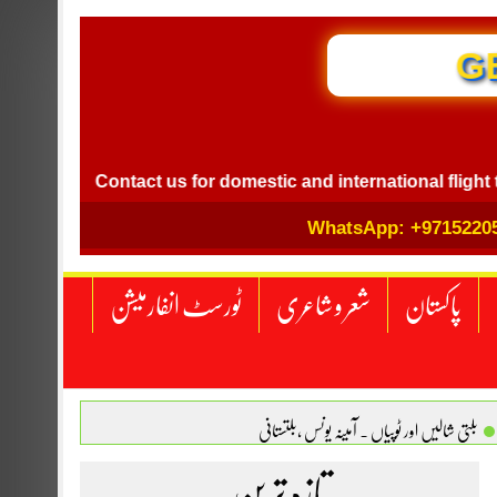
GB I
Contact us for domestic and international flight ticket b
WhatsApp: +9715220
پاکستان
شعر و شاعری
ٹورسٹ انفارمیشن
بلتی شالیں اور ٹوپیاں . آمینہ یونس ،بلتستانی
 نگاہ . محمد اسامہ مہر(ملتان )
تازہ ترین