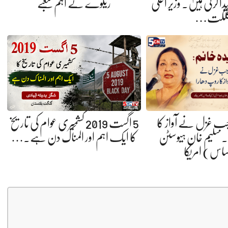
ا کرنی ہیں. وزیر اعلیٰ
ریلوے کے اہم شعبے
لگت…
 جب غزل نے آواز کا
5 اگست 2019 کشمیری عوام کی تاریخ
 سلیم خان ہیوسٹن
کا ایک اہم اور المناک دن ہے.…
ساس) امریکا