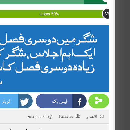
VS
50% Likes
شگر میں دوسری فصل 
ایک اہم اجلاس ، شگر کے
زیادہ دوسری فصل ک
ش
فیس بک
ٹویٹر
0 تبصرے
5cn news
اگست 9, 2024