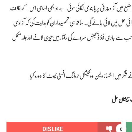
یں آزاد چرائی پر پابندی لگائی ہوئی ہے جو بھی اسامی اس کے خلاف
عمل میں لائی جائے گی۔ ساتھ ہی تحصیلداران کو ہدایت کی کہ آزادی
ی جانب سے جاری فوڈ ڈیجیٹل سروے کی رفتار میں تیزی لانے اور جلد مکمل
ے شگر میں الشہباز ویمن ووکیشنل ٹریننگ انسٹی ٹیوٹ کا دورہ کیا
ک زیشان علی
DISLIKE
0