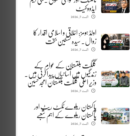
مائننگ اور عوامی حقوق . جی ایم
ایڈووکیٹ
اگست 7, 2026
اولڈ ہومز: اخلاقی و اسلامی اقدار کا
زوال. سیدہ تسکین بخت
اگست 7, 2026
گلگت بلتستان کے عوام کے
زندگیوں میں آسانیاں پیدا کرنی ہیں.
وزیر اعلیٰ گلگت بلتستان امجد حسین
اگست 7, 2026
پاکستان ریلوے ٹکٹ ریٹ اور
پاکستان ریلوے کے اہم شعبے
اگست 7, 2026