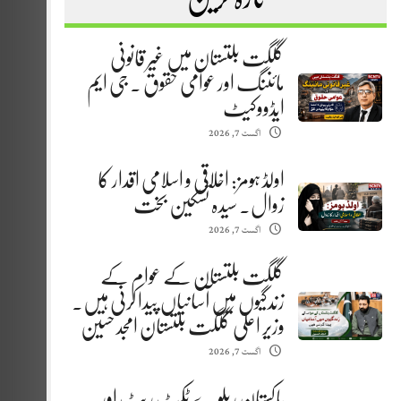
گلگت بلتستان میں غیر قانونی
مائننگ اور عوامی حقوق . جی ایم
ایڈووکیٹ
اگست 7, 2026
اولڈ ہومز: اخلاقی و اسلامی اقدار کا
زوال. سیدہ تسکین بخت
اگست 7, 2026
گلگت بلتستان کے عوام کے
زندگیوں میں آسانیاں پیدا کرنی ہیں.
وزیر اعلیٰ گلگت بلتستان امجد حسین
اگست 7, 2026
پاکستان ریلوے ٹکٹ ریٹ اور