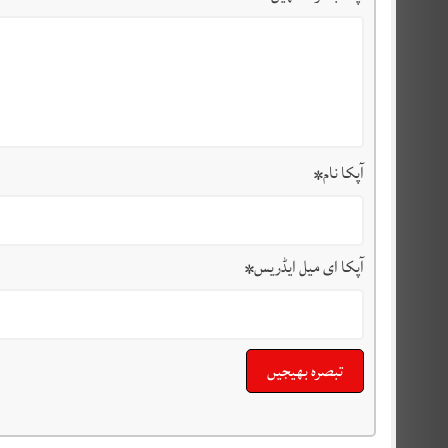
آپکا نام
*
آپکا ای میل ایڈریس
*