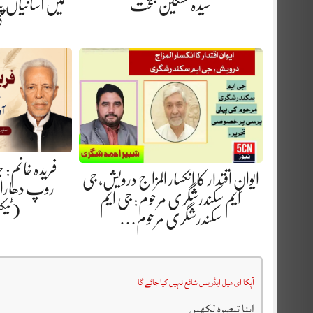
سیدہ تسکین بخت
میں آسانیاں پید
گ
فریدہ خانم:
ایوانِ اقتدار کا انکسار المزاج درویش، جی
روپ دھارا.
ایم سکندرشگری مرحوم: جی ایم
(ٹیک
سکندرشگری مرحوم…
آپکا ای میل ایڈریس شائع نہیں کیا جائے گا
اپنا تبصرہ لکھیں