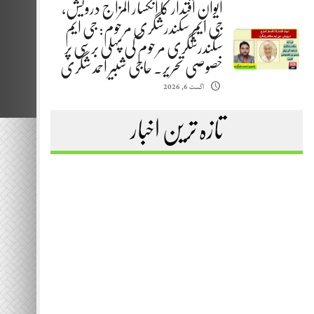
ایوانِ اقتدار کا انکسار المزاج درویش،
جی ایم سکندرشگری مرحوم: جی ایم
سکندرشگری مرحوم کی پہلی برسی پر
خصوصی تحریر. حاجی شبیر احمد شگری
اگست 6, 2026
تازہ ترین اخبار