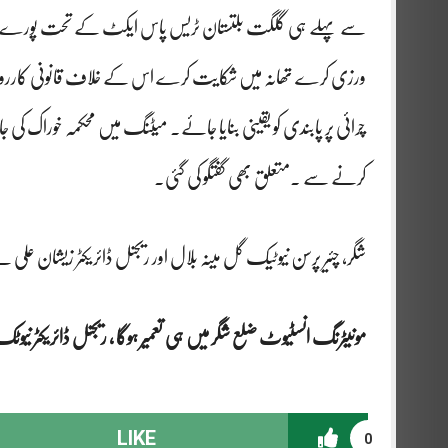
سے پہلے ہی گلگت بلتستان ٹریس پاس ایکٹ کے تحت پورے ضلع م
ورزی کرے تھانہ میں شکایت کرے اس کے خلاف قانونی کارروائی 
چرائی پر پابندی کو یقینی بنایا جائے۔ میٹنگ میں محکمہ خوراک ک
کرنے سے ۔متعلق بھی گفتگو کی گئی۔
شگر، چئیر پرسن نیوٹیک گل مینہ بلال اور ریجنل ڈائریکٹر زیشان علی ن
مونیٹرنگ انسٹیوٹ ضلع شگر میں ہی تعمیر ہوگا ، ریجنل ڈائریکٹر نیوٹ
LIKE
0