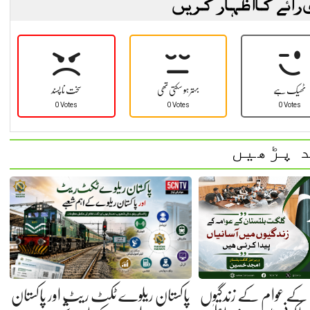
 رائے کا اظہار کریں
ٹھیک ہے
بہتر ہو سکتی تھی
سخت نا پسند
0 Votes
0 Votes
0 Votes
 پڑھیں
کے عوام کے زندگیوں
پاکستان ریلوے ٹکٹ ریٹ اور پاکستان