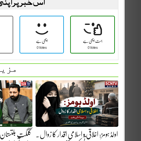
اس خبر پر اپنی
بہت اچھی ہے
اچھی ہے
0 Votes
0 Votes
مزید
اولڈ ہومز: اخلاقی و اسلامی اقدار کا زوال.
گلگت بلتستان 