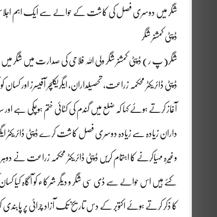
شگر میں دوسری فصل کی کاشت کے حوالے سے ایک اہم اجلاس ،
ڈپٹی کمشنر شگر
شگر(پ ر) ڈپٹی کمشنر شگر ولی اللہ فلاحی کی صدارت میں شگر
ڈپٹی ڈائریکٹر محکمہ زراعت، تحصیلداران، ایگریکلچر آفیسرز اور کسان 
آغاز کرتے ہوئے کہا کہ ضلع میں گندم کی کٹائی ختم ہوچکی ہے اور 
داران زیادہ سے زیادہ دوسری فصل کاشت کرے ڈپٹی ڈائریکٹر ایگریکل
وغیرہ مہیاکرنے کا اہتمام کریں ڈپٹی ڈائریکٹر محکمہ زراعت 
کئے ہیں اس حوالے سے ڈی سی شگر و دیگر شرکاء کو آگاہ کیا کسان
کا ذکر کرتے ہوئے اکتوبر کے دس تاریخ تک آزاد چرائی پر پابندی