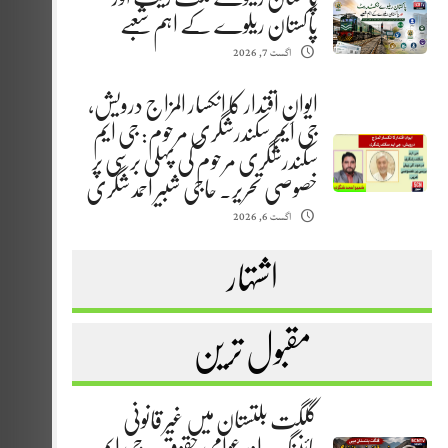
پاکستان ریلوے کے اہم شعبے
اگست 7, 2026
ایوانِ اقتدار کا انکسار المزاج درویش،
جی ایم سکندرشگری مرحوم: جی ایم
سکندرشگری مرحوم کی پہلی برسی پر
خصوصی تحریر. حاجی شبیر احمد شگری
اگست 6, 2026
اشتہار
مقبول ترین
گلگت بلتستان میں غیر قانونی