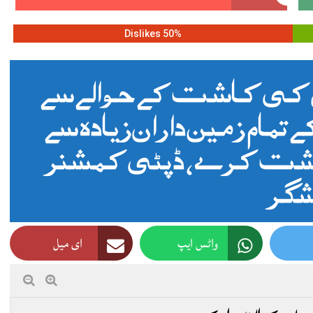
50% Dislikes
کی کاشت کے حوالے سے
 تمام زمین داران زیادہ سے
اشت کرے ، ڈپٹی کمشنر
گر
واٹس ایپ
ای میل