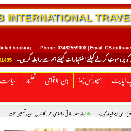
NTERNATIONAL TRAVEL
ooking.
Phone: 03462559008 | Email: GB.intltravel@gmai
 کو پروموٹ کرنے کیلئے اشتہارات کیلئے ہم سے رابطہ کریں۔
51485
 اپڈیٹ
اسپورٹس نیوز
بین الاقوامی
تعلیم
سیاست
قوق . جی ایم ایڈووکیٹ
اولڈ ہومز: اخلاقی و اسلامی اقدار کا زوال. سیدہ تسکین بخت
ٹیکساس) امریکا
یومِ استحصالِ کشمیر انجینیئر علی رضوان چوہدری
برقع پوشی اور مرد کی