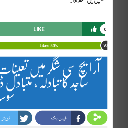
کیمپس میں منعقد ہوا
۔
LIKE
0
VS
50% Likes
آر ایچ سی شگر میں تعینات 
ساجد کا تبادلہ ، متبادل
سوسا
فیس بک
ٹویٹر