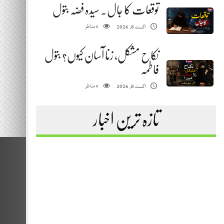
توقعات کا جال. سیدہ فضہ بتول
مناظر
اگست 8, 2026
0
نکاح مشکل، زنا آسان کیوں؟ بتول
فاطمہ
مناظر
اگست 8, 2026
0
تازہ ترین اخبار