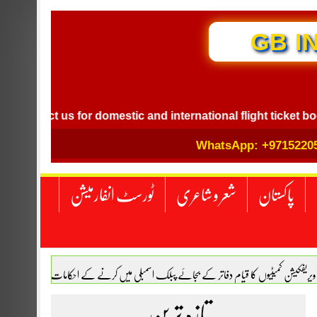
GB INTE
act us for domestic and international flight ticket booking.
WhatsApp: +9715220
پاکستان
شعر و شاعری
ٹورسٹ انفارمیشن
 ویریفکیشن کمیٹیوں کا قیام دفاتر کے بجائے پبلک اسمبلی میں کرنے کے احکامات
اکستان اور ترکیہ کے درمیان دفاعی معاہدہ ہوگیا
تازہ ترین