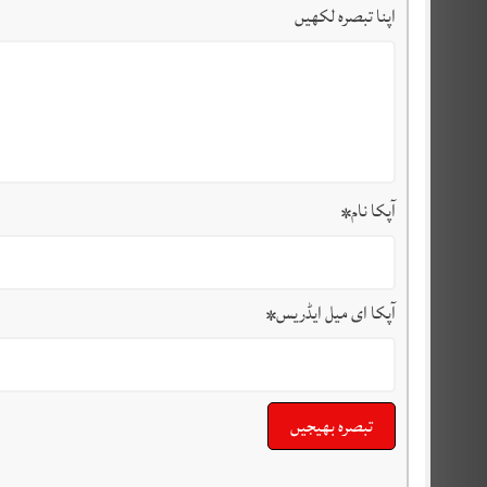
اپنا تبصرہ لکھیں
آپکا نام
*
آپکا ای میل ایڈریس
*