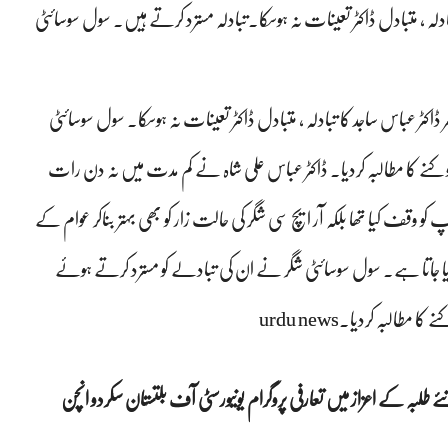
بادلہ ، متبادل ڈاکٹر تعینات نہ ہوسکا۔تبادلہ مسترد کرتے ہیں. سول سوسائٹی
سر ڈاکٹر عباس ساجد کا تبادلہ ، متبادل ڈاکٹر تعینات نہ ہوسکا۔ سول سوسائٹی
وکنے کا مطالبہ کردیا۔ ڈاکٹر عباس علی شاہ نے کم مدت میں نہ دن رات
وقف کیا تھا بلکہ آر ایچ سی شگر کی حالت زار کو بھی بہتر بناکر عوام کے
پایا جاتا ہے۔ سول سوسائٹی شگر نے ان کی تبادلے کو مسترد کرتے ہوئے
لبہ کردیا۔urdu news
ے طلبہ کے اعزاز میں تعارفی پروگرام یونیورسٹی آف بلتستان سکردو انچن