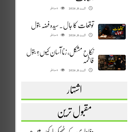
مناظر
اگست 8, 2026
0
توقعات کا جال. سیدہ فضہ بتول
مناظر
اگست 8, 2026
0
نکاح مشکل، زنا آسان کیوں؟ بتول
فاطمہ
مناظر
اگست 8, 2026
0
اشتہار
مقبول ترین
وفاداری کے ٹھیکیدار کون ہیں؟