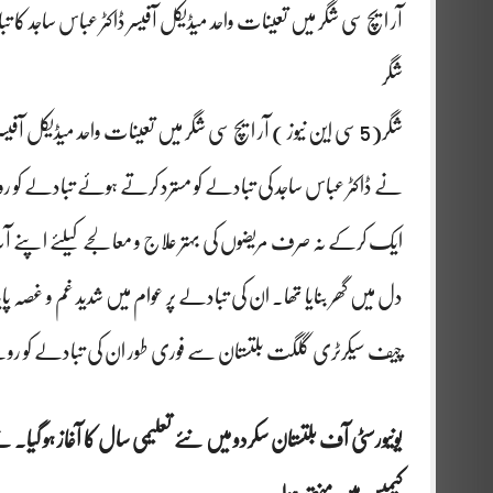
آر ایچ سی شگر میں تعینات واحد میڈیکل آفیسر ڈاکٹر عباس ساجد کا ت
شگر
شگر(5 سی این نیوز ) آر ایچ سی شگر میں تعینات واحد میڈیکل آفی
نے ڈاکٹر عباس ساجد کی تبادلے کو مسترد کرتے ہوئے تبادلے کو ر
ایک کرکے نہ صرف مریضوں کی بہتر علاج و معالجے کیلئے اپنے آپ کو 
دل میں گھر بنایا تھا۔ ان کی تبادلے پر عوام میں شدید غم و غصہ 
چیف سیکرٹری گلگت بلتستان سے فوری طور ان کی تبادلے کو روکنے کا مطا
یونیورسٹی آف بلتستان سکردو میں نئے تعلیمی سال کا آغاز ہو گیا۔ نئ