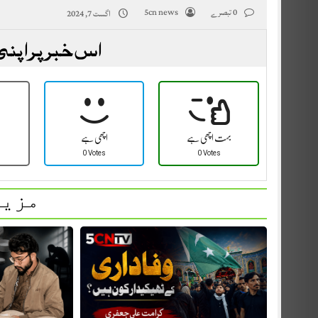
0 تبصرے
5cn news
اگست 7, 2024
اس خبر پر اپنی
بہت اچھی ہے
اچھی ہے
0 Votes
0 Votes
مزید