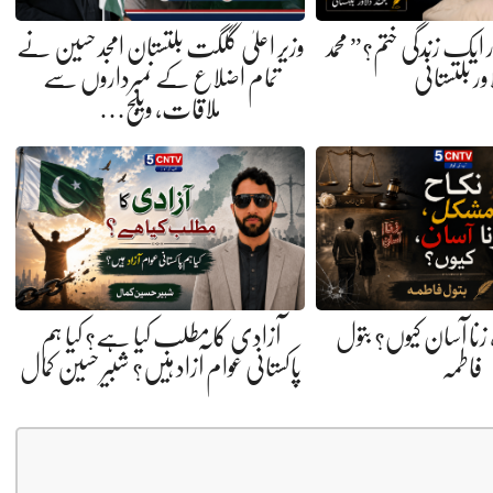
ایک زندگی ختم؟” محمد
وزیر اعلیٰ گلگت بلتستان امجد حسین نے
ور بلتستانی
تمام اضلاع کے نمبرداروں سے
ملاقات، ویلج…
نا آسان کیوں؟ بتول
آزادی کا مطلب کیا ہے؟ کیا ہم
فاطمہ
پاکستانی عوام آزاد ہیں؟ شبیر حسین کمال