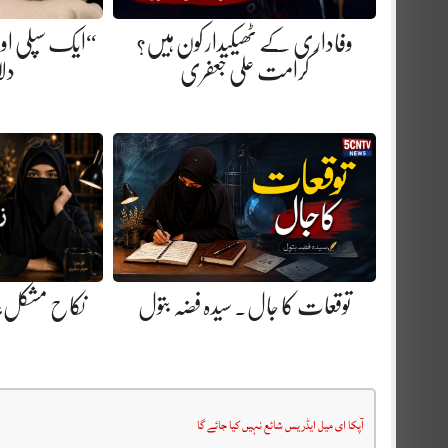
وفاداری کے ٹھیکیدار کون ہیں؟
“ایک سپلی اور 
کرامت علی جعفری
دلا
توقعات کا جال. سیدہ فضہ بتول
نکاح مشکل، ز
آپکا ای میل ایڈریس شائع نہیں کیا جائے گا