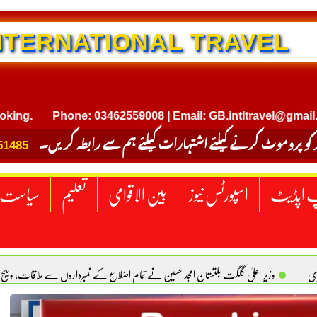
RNATIONAL TRAVEL
Phone: 03462559008 | Email: GB.intltravel@gmail.com
 کو پروموٹ کرنے کیلئے اشتہارات کیلئے ہم سے رابطہ کریں۔
51485
 اپڈیٹ
اسپورٹس نیوز
بین الاقوامی
تعلیم
سیاست
ری
وزیر اعلیٰ گلگت بلتستان امجد حسین نے تمام اضلاع کے نمبرداروں سے ملاقات، ویلج
کل، زنا آسان کیوں؟ بتول فاطمہ
ایک ملک پر حملہ تینوں پر حملہ تصور کیا جائیگا، سعودیہ، پ