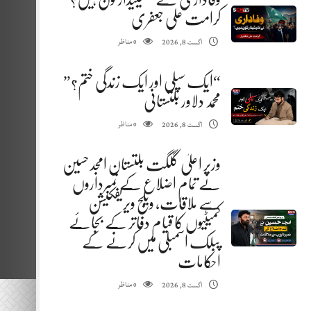
کرامت علی جعفری
مناظر
اگست 8, 2026
0
“ایک سپلی اور ایک زندگی ختم؟”
محمد دلاور بلتستانی
مناظر
اگست 8, 2026
0
وزیر اعلیٰ گلگت بلتستان امجد حسین
نے تمام اضلاع کے نمبرداروں
سے ملاقات، ویلج ویریفکیشن
کمیٹیوں کا قیام دفاتر کے بجائے
پبلک اسمبلی میں کرنے کے
احکامات
مناظر
اگست 8, 2026
0