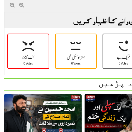
 رائے کا اظہار کریں
ٹھیک ہے
بہتر ہو سکتی تھی
سخت نا پسند
0 Votes
0 Votes
0 Votes
 پڑھیں