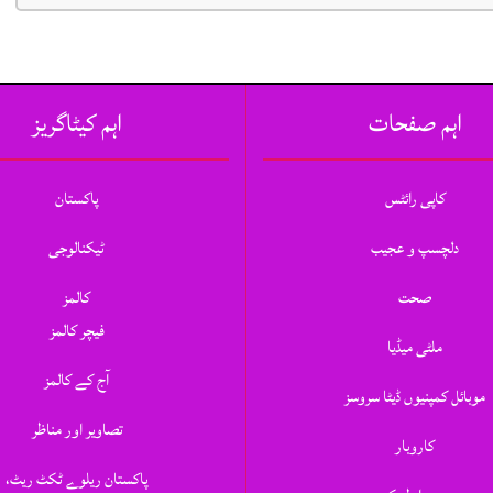
اہم صفحات
اہم کیٹاگریز
کاپی رائٹس
پاکستان
دلچسپ و عجیب
ٹیکنالوجی
صحت
کالمز
فیچر کالمز
ملٹی میڈیا
آج کے کالمز
موبائل کمپنیوں ڈیٹا سروسز
تصاویر اور مناظر
کاروبار
پاکستان ریلوے ٹکٹ ریٹ،