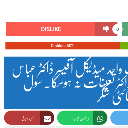
DISLIKE
0
50% Dislikes
واحد میڈیکل آفیسر ڈاکٹر عباس
 ڈاکٹر تعینات نہ ہوسکا۔ سول
ئٹی شگر
واٹس ایپ
ای میل