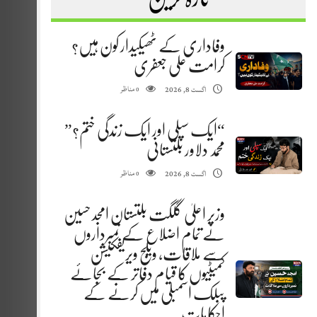
وفاداری کے ٹھیکیدار کون ہیں؟
کرامت علی جعفری
مناظر
اگست 8, 2026
0
“ایک سپلی اور ایک زندگی ختم؟”
محمد دلاور بلتستانی
مناظر
اگست 8, 2026
0
وزیر اعلیٰ گلگت بلتستان امجد حسین
نے تمام اضلاع کے نمبرداروں
سے ملاقات، ویلج ویریفکیشن
کمیٹیوں کا قیام دفاتر کے بجائے
پبلک اسمبلی میں کرنے کے
احکامات