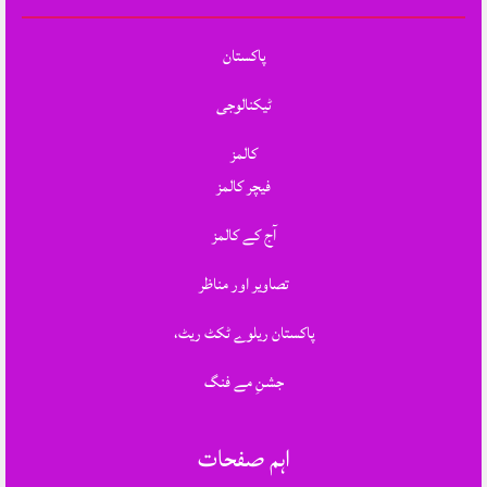
پاکستان
ٹیکنالوجی
کالمز
فیچر کالمز
آج کے کالمز
تصاویر اور مناظر
پاکستان ریلوے ٹکٹ ریٹ،
جشنِ مے فنگ
اہم صفحات