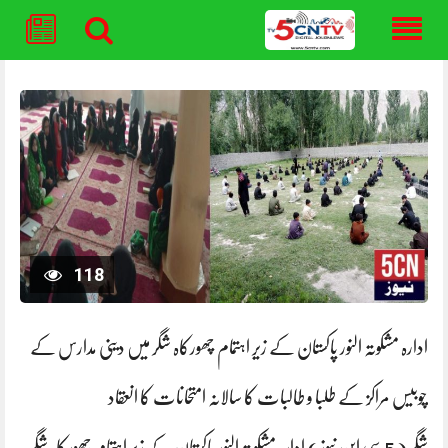
Skip
to
content
118
ادارہ مشکوتہ النور پاکستان کے زیر اہتمام چھورکاہ شگر میں دینی مدارس کے
چوبیس مراکز کے طلبا و طالبات کا سالانہ امتحانات کا انعقاد
شگر ( 5 سی این نیوز) ادارہ مشکوتہ النور پاکستان کے زیر اہتمام چھورکاہ شگر