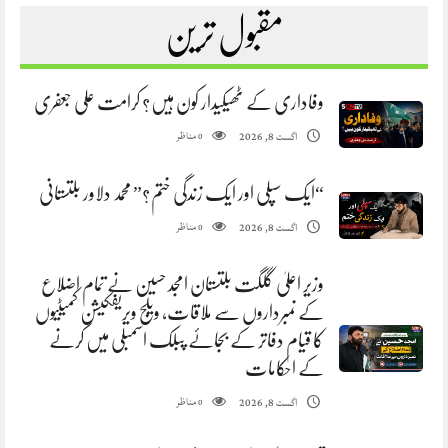
مقبول ترین
وفاداری کے ٹھیکیدار کون ہیں؟ کرامت علی جعفری
مناظر
اگست 8, 2026
0
“ایک سپلی اور ایک زندگی ختم؟” محمد دلاور بلتستانی
مناظر
اگست 8, 2026
0
وزیر اعلیٰ گلگت بلتستان امجد حسین نے تمام اضلاع
کے نمبرداروں سے ملاقات، ویلج ویریفکیشن کمیٹیوں
کا قیام دفاتر کے بجائے پبلک اسمبلی میں کرنے
کے احکامات
مناظر
اگست 8, 2026
0