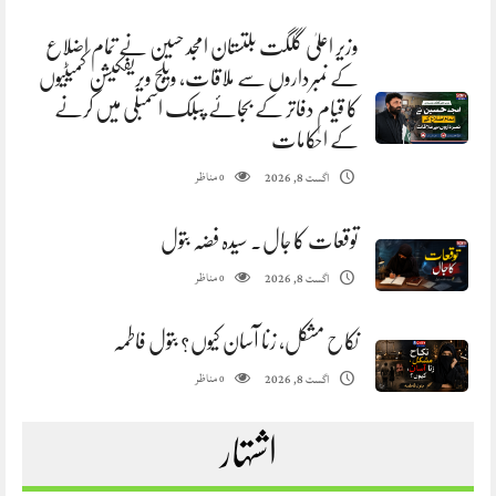
وزیر اعلیٰ گلگت بلتستان امجد حسین نے تمام اضلاع
کے نمبرداروں سے ملاقات، ویلج ویریفکیشن کمیٹیوں
کا قیام دفاتر کے بجائے پبلک اسمبلی میں کرنے
کے احکامات
مناظر
اگست 8, 2026
0
توقعات کا جال. سیدہ فضہ بتول
مناظر
اگست 8, 2026
0
نکاح مشکل، زنا آسان کیوں؟ بتول فاطمہ
مناظر
اگست 8, 2026
0
اشتہار