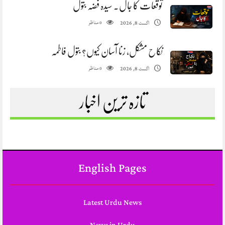
توقعات کا جال. سیدہ فضہ بتول
مناظر
اگست 8, 2026
0
نکاح مشکل، زنا آسان کیوں؟ بتول فاطمہ
مناظر
اگست 8, 2026
0
تازہ ترین اخبار
English Pages
Latest Urdu News