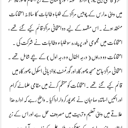
میں دینی مدارس کے چوبیس مراکز کے طلبا و طالبات کا سالانہ امتحانات
منعقد ہونے ۔ اس مقصد کے لیے دو امتحانی مراکز قائم کیے گئے تھے ،
امتحانات میں مجموعی طور پر پندرہ سو طلباء وطالبات نے شرکت کی ۔
امتحانات دو درجوں ( درجہ اطفال و درجہ اول) کے بچے شامل تھے ۔
امتحانی مراکز جامع مسجد چھورکاہ اور گورنمنٹ بوائز ہائی اسکول چھورکاہ میں
قائم کیے گئے تھے ۔ امتحانات کو منظم کرنے میں مقامی علماۓ کرام
اور اکیس اساتذہ صاحبان نے بھرپور کردار ادا کیا ۔ واضح رہے کہ ادارہ ھذا
علاقے میں دینی تعلیم و تربیت میں مصروف عمل ہے اور اس کے زیر