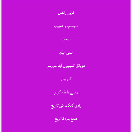
کاپی رائٹس
دلچسپ و عجیب
صحت
ملٹی میڈیا
موبائل کمپنیوں ڈیٹا سروسز
کاروبار
ہم سے رابطہ کریں.
وادی گلگت کی تاریخ
ضلع ہنزہ کا تایخ