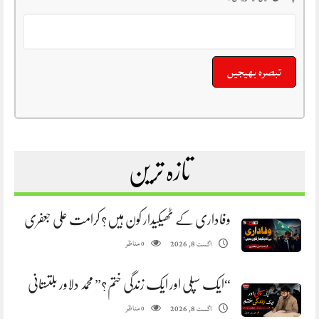
تازہ ترین
وفاداری کے ٹھیکیدار کون ہیں؟ کرامت علی جعفری
مناظر
اگست 8, 2026
0
“ایک سپلی اور ایک زندگی ختم؟” محمد دلاور بلتستانی
مناظر
اگست 8, 2026
0