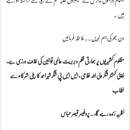
اہتمام درجنوں مدارس کے سینکڑوں طلبہ علم کے زیور سے آراستہ ہو رہے
ہیں ۔
دن بھر کی اہم خبریں.. ملاحظہ فرمائیں
مظلوم کشمیریوں پر بھارتی ظلم و بربریت عالمی قوانین کی خلاف ورزی ہے،
ڈپٹی کمشنر شگر ولی اللہ فلاحی ، ایس ایس پی شگر شیر احمد کا ریلی شرکاء سے
خطاب
نظریہ زندہ رہے گا، . پروفیسر قیصر عباس