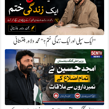
“ایک سپلی اور ایک زندگی ختم؟” محمد دلاور بلتستانی