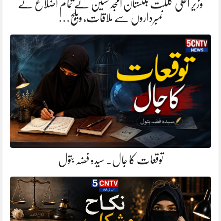
وزیر اعلیٰ گلگت بلتستان امجد حسین نے تمام اضلاع کے
نمبرداروں سے ملاقات، ویلج…
توقعات کا جال. سیدہ فضہ بتول