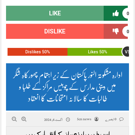
LIKE
0
DISLIKE
0
VS
50% Dislikes
50% Likes
ادارہ مشکوتہ النور پاکستان کے زیر اہتمام چھورکاہ شگر
میں دینی مدارس کے چوبیس مراکز کے طلبا و
طالبات کا سالانہ امتحانات کا انعقاد
0 تبصرے
5cn news
اگست 6, 2024
اس خبر پر اپنی رائے کا اظہار کریں