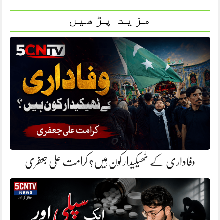
مزید پڑھیں
وفاداری کے ٹھیکیدار کون ہیں؟ کرامت علی جعفری