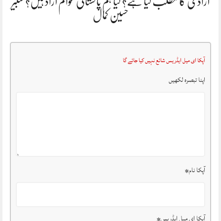
آزادی کا مطلب کیا ہے؟ کیا ہم پاکستانی عوام آزاد ہیں؟ شبیر
حسین کمال
آپکا ای میل ایڈریس شائع نہیں کیا جائے گا
اپنا تبصرہ لکھیں
آپکا نام
*
آپکا ای میل ایڈریس
*