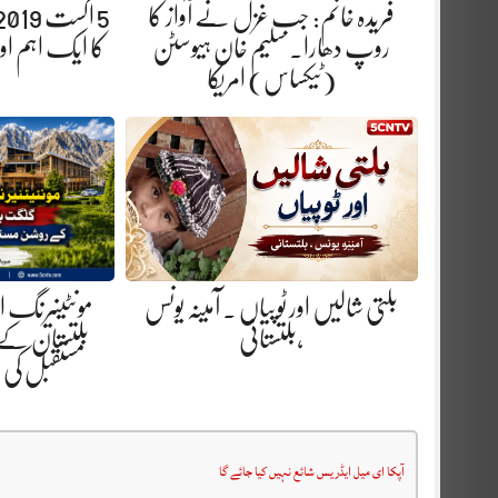
فریدہ خانم: جب غزل نے آواز کا
روپ دھارا. سلیم خان ہیوسٹن
کا ایک اہم ا
(ٹیکساس) امریکا
بلتی شالیں اور ٹوپیاں . آمینہ یونس
مونٹینیرنگ 
،بلتستانی
بلتستان کے
مستقبل کی
آپکا ای میل ایڈریس شائع نہیں کیا جائے گا