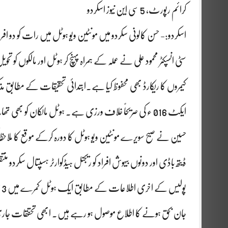
کرائم رپورٹ، 5 سی این نیوز اسکردو
اسکردو:- حسن کالونی سکردو میں مونٹین ویو ہوٹل میں رات کو دو افرا
سٹی انسپکٹر محمود علی نے عملہ کے ہمراہ پہنچ کر ہوٹل اور مالکوں کو 
کیمروں کا ریکارڈ بھی محفوظ کیا ہے۔ابتدائی تحقیقات کے مطابق مذک
ایکٹ 016 ء کی صریحاً خلاف ورزی ہے۔ ہوٹل مالکان کو بھی 
حسین نے صبح سویرے مونٹین ویو ہوٹل کا دورہ کرکے موقع کا ملاح
ڈیتھ باڈی اور دونوں بیہوش افراد کو ریجنل ہیڈکوارٹر ہسپتال سکردو منت
پ