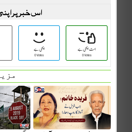
اس خبر پر اپنی
بہت اچھی ہے
اچھی ہے
0 Votes
0 Votes
مزید