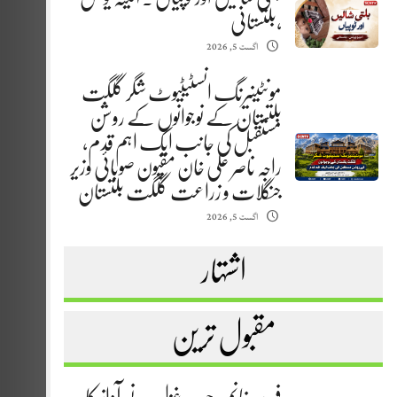
،بلتستانی
اگست 5, 2026
مونٹینیرنگ انسٹیٹیوٹ شگر گلگت
بلتستان کے نوجوانوں کے روشن
مستقبل کی جانب ایک اہم قدم،
راجہ ناصر علی خان مقپون صوبائی وزیر
جنگلات و زراعت گلگت بلتستان
اگست 5, 2026
اشتہار
مقبول ترین