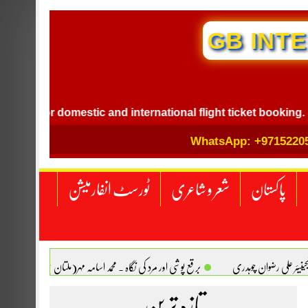
GB 
for domestic and international flight ticket booking.
Pho
WhatsApp: +9715220
پاکستان
شعر و شاعری
ٹورسٹ انفارمیشن
انجینیئر علی رضوان چوہدری
برقع پوشی اور مرد کی نگاہ . محمد اسامہ مہر(ملتان )
تازہ ترین