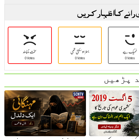
 رائے کا اظہار کریں
ٹھیک ہے
بہتر ہو سکتی تھی
سخت نا پسند
0 Votes
0 Votes
0 Votes
 پڑھیں