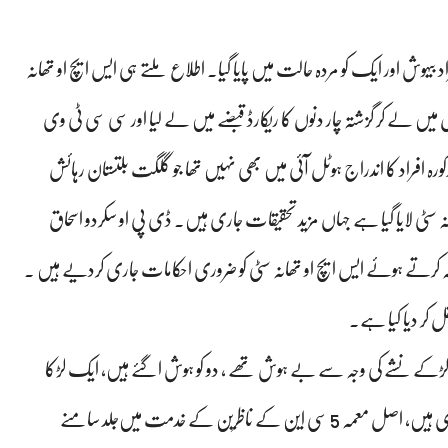
د بیہوش اور ایک کو مردہ حالت میں پایا گیا۔ اطلاع ملتے ہی ایس ایچ او تھانہ
تحویل میں لے کر گزشتہ چار دنوں کا ریکارڈ قبضے میں لے لیا اور سی سی ٹی وی
ورہ افراد کا اندراج ہوٹل آئی میں بھی نہیں تھا جو گلگت بلتستان رہائش
تھانہ سٹی لایا گیا ہے جہاں مزید تحقیقات جاری ہیں۔ ڈی پی او سکردو اسحاق
ظہ کرتے ہوئے ایس ایچ او تھانہ سٹی کو ضروری احکامات جاری کردیے ہیں ۔
قل کر دیا کیا ہے۔
ولیس کے اخری اطلاعات کے مطابق ایک ہوٹل کمرے میں 3 لڑکے نشے کی وجہ سے بے ہوش تھے ، دو کو ہوش اگئے ہیں‌، ایک لڑکا
جان بحق ہونے کا اطلاع موصول ہو رہے ہیں. ابھی تحققات جاری ہیں، اصل معمہ 5 سی این کے ناظرین کے خدمت میں‌جلد سامنے