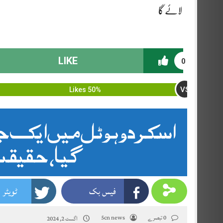
لائے گا
LIKE
0
VS
50% Likes
اسکردو ہوٹل میں ایک جان
گیا، حقیقت
فیس بک
ٹویٹر
0 تبصرے
5cn news
اگست 2, 2024