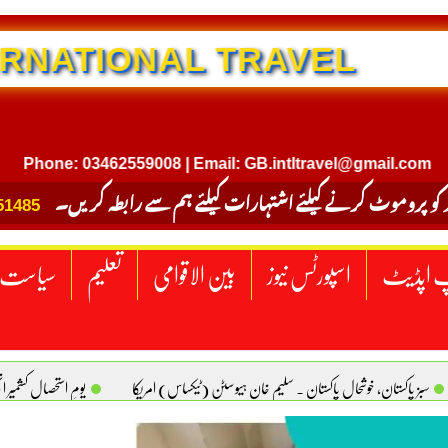
INTERNATIONAL TRAVEL
ne: 03462559008 | Email: GB.intltravel@gmail.com
|
 کو پروموٹ کرنے کیلئے اشتہارات کیلئے ہم سے رابطہ کریں۔
51485
 اپڈیٹ
اسپورٹس نیوز
بین الاقوامی
تعلیم
سیاست
سبز پاکستان، خوشحال پاکستان . سلیم خان ہیوسٹن (ٹیکساس) امریکا
یومِ استحصالِ کشمیر 
سانیت کی اصل پہچان. یاسر دانیال صابری