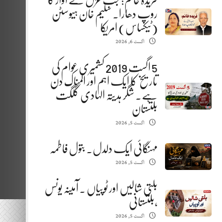
فریدہ خانم: جب غزل نے آواز کا
روپ دھارا. سلیم خان ہیوسٹن
(ٹیکساس) امریکا
اگست 6, 2026
5 اگست 2019 کشمیری عوام کی
تاریخ کا ایک اہم اور المناک دن
ہے. شگر ہدیتہ الہادی گلگت
بلتستان
اگست 5, 2026
مہنگائی ایک دلدل. بتول فاطمہ
اگست 5, 2026
بلتی شالیں اور ٹوپیاں . آمینہ یونس
،بلتستانی
اگست 5, 2026