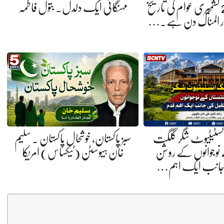
5 اگست 2019 کشمیری عوام کی تاریخ
مہنگائی ایک دلدل. بتول فاطمہ
ور المناک دن ہے.…
انسٹیٹیوٹ شگر گلگت
سبز پاکستان، خوشحال پاکستان . سلیم
 نوجوانوں کے روشن
خان ہیوسٹن (ٹیکساس) امریکا
 جانب ایک اہم…