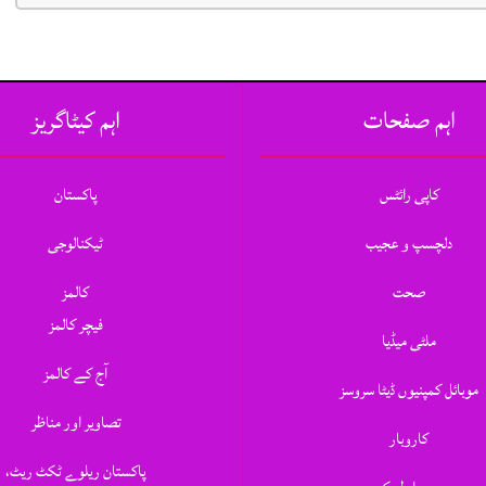
اہم صفحات
اہم کیٹاگریز
کاپی رائٹس
پاکستان
دلچسپ و عجیب
ٹیکنالوجی
صحت
کالمز
فیچر کالمز
ملٹی میڈیا
آج کے کالمز
موبائل کمپنیوں ڈیٹا سروسز
تصاویر اور مناظر
کاروبار
پاکستان ریلوے ٹکٹ ریٹ،