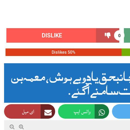
DISLIKE
0
50% Dislikes
بحق یا دو بے ہوش ، معمہ بن
 سامنے آگئے.
واٹس ایپ
ای میل