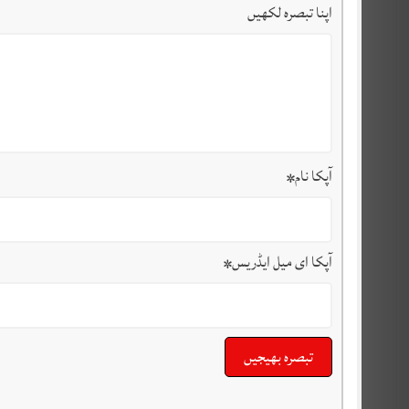
اپنا تبصرہ لکھیں
آپکا نام
*
آپکا ای میل ایڈریس
*