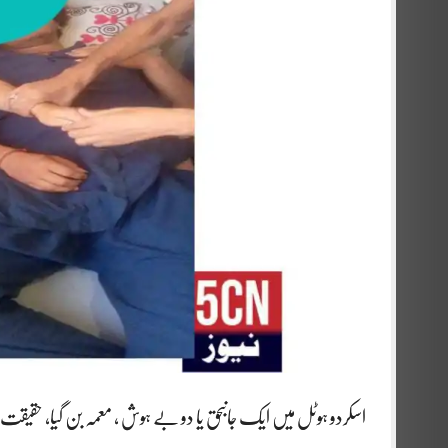
اسکردو ہوٹل میں ایک جانبحق یا دو بے ہوش ، معمہ بن گیا، حقیق