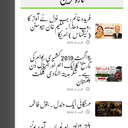
فریدہ خانم: جب غزل نے آواز کا
روپ دھارا. سلیم خان ہیوسٹن
(ٹیکساس) امریکا
اگست 6, 2026
5 اگست 2019 کشمیری عوام کی
تاریخ کا ایک اہم اور المناک دن
ہے. شگر ہدیتہ الہادی گلگت
بلتستان
اگست 5, 2026
مہنگائی ایک دلدل. بتول فاطمہ
اگست 5, 2026
بلتی شالیں اور ٹوپیاں . آمینہ یونس