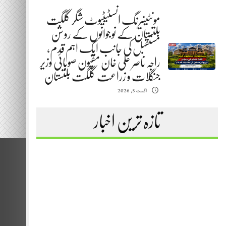
مونٹینیرنگ انسٹیٹیوٹ شگر گلگت
بلتستان کے نوجوانوں کے روشن
مستقبل کی جانب ایک اہم قدم،
راجہ ناصر علی خان مقپون صوبائی وزیر
جنگلات و زراعت گلگت بلتستان
اگست 5, 2026
تازہ ترین اخبار